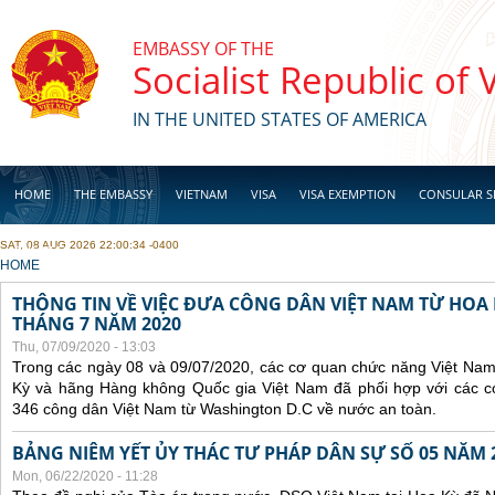
Skip to main content
EMBASSY OF THE
Socialist Republic of
IN THE UNITED STATES OF AMERICA
HOME
THE EMBASSY
VIETNAM
VISA
VISA EXEMPTION
CONSULAR S
SAT, 08 AUG 2026 22:00:34 -0400
BUSINESS
YOU ARE HERE
HOME
THÔNG TIN VỀ VIỆC ĐƯA CÔNG DÂN VIỆT NAM TỪ HOA
THÁNG 7 NĂM 2020
Thu, 07/09/2020 - 13:03
Trong các ngày 08 và 09/07/2020, các cơ quan chức năng Việt Nam
Kỳ và hãng Hàng không Quốc gia Việt Nam đã phối hợp với các 
346 công dân Việt Nam từ Washington D.C về nước an toàn.
BẢNG NIÊM YẾT ỦY THÁC TƯ PHÁP DÂN SỰ SỐ 05 NĂM 
Mon, 06/22/2020 - 11:28