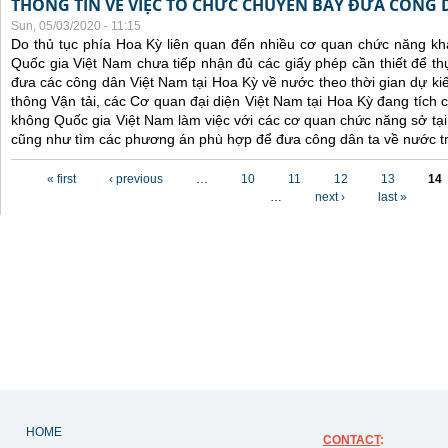
THÔNG TIN VỀ VIỆC TỔ CHỨC CHUYẾN BAY ĐƯA CÔNG 
Sun, 05/03/2020 - 11:15
Do thủ tục phía Hoa Kỳ liên quan đến nhiều cơ quan chức năng 
Quốc gia Việt Nam chưa tiếp nhận đủ các giấy phép cần thiết để t
đưa các công dân Việt Nam tại Hoa Kỳ về nước theo thời gian dự ki
thông Vận tải, các Cơ quan đại diện Việt Nam tại Hoa Kỳ đang tích
không Quốc gia Việt Nam làm việc với các cơ quan chức năng sở tại, 
cũng như tìm các phương án phù hợp để đưa công dân ta về nước tr
Pages
« first
‹ previous
…
10
11
12
13
14
…
next ›
last »
HOME
CONTACT
: