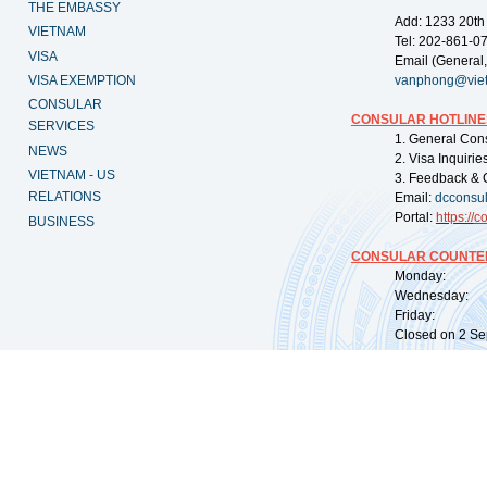
THE EMBASSY
Add: 1233 20th
VIETNAM
Tel: 202-861-0
VISA
Email (General,
VISA EXEMPTION
vanphong@vie
CONSULAR
CONSULAR HOTLINE
SERVICES
1. General Con
NEWS
2. Visa Inquiri
VIETNAM - US
3. Feedback & 
RELATIONS
Email:
dcconsu
Portal:
https://
co
BUSINESS
CONSULAR COUNTER
Monday: 09:
Wednesday: 0
Friday: 09:
Closed on 2 Sep