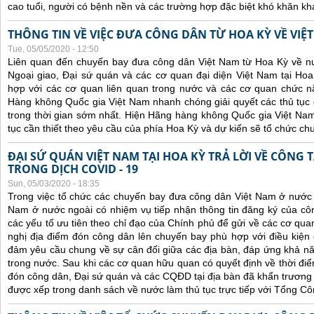
cao tuổi, người có bệnh nền và các trường hợp đặc biệt khó khăn kh
THÔNG TIN VỀ VIỆC ĐƯA CÔNG DÂN TỪ HOA KỲ VỀ VIỆ
Tue, 05/05/2020 - 12:50
Liên quan đến chuyến bay đưa công dân Việt Nam từ Hoa Kỳ về n
Ngoại giao, Đại sứ quán và các cơ quan đại diện Việt Nam tại Hoa
hợp với các cơ quan liên quan trong nước và các cơ quan chức 
Hàng không Quốc gia Việt Nam nhanh chóng giải quyết các thủ tục đ
trong thời gian sớm nhất. Hiện Hãng hàng không Quốc gia Việt Na
tục cần thiết theo yêu cầu của phía Hoa Kỳ và dự kiến sẽ tổ chức c
ĐẠI SỨ QUÁN VIỆT NAM TẠI HOA KỲ TRẢ LỜI VỀ CÔNG
TRONG DỊCH COVID - 19
Sun, 05/03/2020 - 18:35
Trong việc tổ chức các chuyến bay đưa công dân Việt Nam ở nước
Nam ở nước ngoài có nhiệm vụ tiếp nhận thông tin đăng ký của côn
các yếu tố ưu tiên theo chỉ đạo của Chính phủ để gửi về các cơ qu
nghị địa điểm đón công dân lên chuyến bay phù hợp với điều kiện 
đảm yêu cầu chung về sự cân đối giữa các địa bàn, đáp ứng khả năn
trong nước.
Sau khi các cơ quan hữu quan có quyết định về thời điể
đón công dân, Đại sứ quán và các CQĐD tại địa bàn đã khẩn trươn
được xếp trong danh sách về nước làm thủ tục trực tiếp với Tổng C