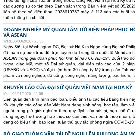
Theo đề nghị của Tòa án trong nước, ĐSQ Việt Nam tại Hoa Kỳ đã Ni
các đương sự có tên theo Danh sách trong Bản Niêm yết số 05/2020
liên hệ theo số điện thoại 2028610737 máy lẻ 113 vào các buổi sá
thêm thông tin chi tiết.
DOANH NGHIỆP MỸ QUAN TÂM TỚI BIỆN PHÁP PHỤC HỒ
VÀ ASEAN
Wed, 06/03/2020 - 23:35
Ngày 3/6, tại Washington DC, Đại sứ Hà Kim Ngọc cùng Đại sứ Phi
đã tham dự buổi trao đổi trực tuyến do Trung tâm quốc tế Meridian t
ASEAN trong giai đoạn phục hồi kinh tế hậu COVID-19
”. Buổi trao đ
Ngoại giao Mỹ, một số Đại sứ quán, đại diện cấp cao của 2 hi
(USABC và USCC) và đại diện hơn 30 công ty Mỹ trong các lĩnh vự
phẩm và nông nghiệp, đồ uống, công nghệ, năng lượng, bảo hiểm, lu
KHUYẾN CÁO CỦA ĐẠI SỨ QUÁN VIỆT NAM TẠI HOA KỲ
Mon, 06/01/2020 - 11:59
Liên quan đến tình hình bạo loạn, biểu tình tại các tiểu bang hiện n
Kỳ khuyến cáo công dân Việt Nam đang sinh sống, học tập, làm việc
ngoài trong giờ giới nghiêm theo quy định của sở tại; hạn chế đi 
trong ngày, trừ trường hợp thực sự cần thiết và nên đi theo nhóm; t
đang có biểu tình, bạo loạn; t
uân
thủ quy tắc phòng ngừa COVID-19 
BỘ GIAO THÔNG VẬN TẢI ĐỀ NGHỊ LÊN PHƯƠNG ÁN M