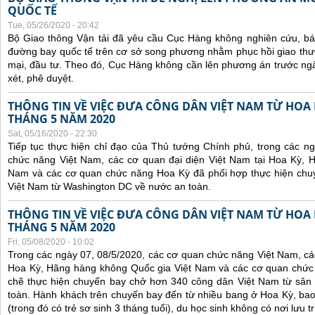
QUỐC TẾ
Tue, 05/26/2020 - 20:42
Bộ Giao thông Vận tải đã yêu cầu Cục Hàng không nghiên cứu, báo 
đường bay quốc tế trên cơ sở song phương nhằm phục hồi giao thươ
mại, đầu tư. Theo đó, Cục Hàng không cần lên phương án trước ng
xét, phê duyệt.
THÔNG TIN VỀ VIỆC ĐƯA CÔNG DÂN VIỆT NAM TỪ HOA
THÁNG 5 NĂM 2020
Sat, 05/16/2020 - 22:30
Tiếp tục thực hiện chỉ đạo của Thủ tướng Chính phủ, trong các n
chức năng Việt Nam, các cơ quan đại diện Việt Nam tại Hoa Kỳ, 
Nam và các cơ quan chức năng Hoa Kỳ đã phối hợp thực hiện chu
Việt Nam từ Washington DC về nước an toàn.
THÔNG TIN VỀ VIỆC ĐƯA CÔNG DÂN VIỆT NAM TỪ HOA
THÁNG 5 NĂM 2020
Fri, 05/08/2020 - 10:02
Trong các ngày 07, 08/5/2020, các cơ quan chức năng Việt Nam, các
Hoa Kỳ, Hãng hàng không Quốc gia Việt Nam và các cơ quan chức
chẽ thực hiện chuyến bay chở hơn 340 công dân Việt Nam từ sân
toàn. Hành khách trên chuyến bay đến từ nhiều bang ở Hoa Kỳ, bao
(trong đó có trẻ sơ sinh 3 tháng tuổi), du học sinh không có nơi lưu 