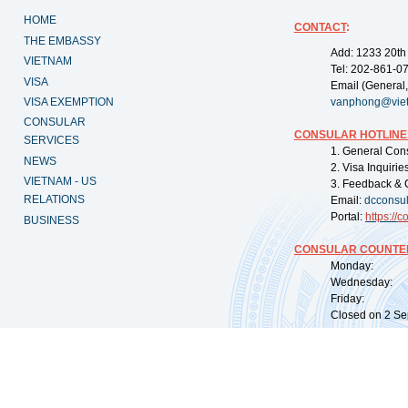
HOME
CONTACT
:
THE EMBASSY
Add: 1233 20th
VIETNAM
Tel: 202-861-0
VISA
Email (General,
VISA EXEMPTION
vanphong@vie
CONSULAR
CONSULAR HOTLINE
SERVICES
1. General Con
NEWS
2. Visa Inquiri
VIETNAM - US
3. Feedback & 
RELATIONS
Email:
dcconsu
Portal:
https://
co
BUSINESS
CONSULAR COUNTER
Monday: 09:
Wednesday: 0
Friday: 09:
Closed on 2 Sep