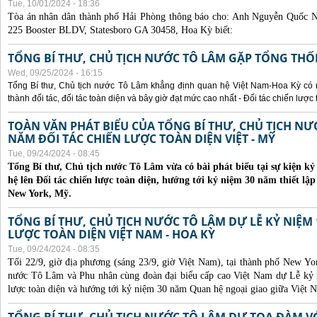
Tue, 10/01/2024 - 18:36
Tòa án nhân dân thành phố Hải Phòng thông báo cho:
Anh Nguyễn Quốc Ng
225 Booster BLDV, Statesboro GA 30458, Hoa Kỳ biết:
TỔNG BÍ THƯ, CHỦ TỊCH NƯỚC TÔ LÂM GẶP TỔNG THỐ
Wed, 09/25/2024 - 16:15
Tổng Bí thư, Chủ tịch nước Tô Lâm khẳng định quan hệ Việt Nam-Hoa Kỳ có nhi
thành đối tác, đối tác toàn diện và bây giờ đạt mức cao nhất - Đối tác chiến lược 
TOÀN VĂN PHÁT BIỂU CỦA TỔNG BÍ THƯ, CHỦ TỊCH N
NĂM ĐỐI TÁC CHIẾN LƯỢC TOÀN DIỆN VIỆT - MỸ
Tue, 09/24/2024 - 08:45
Tổng Bí thư, Chủ tịch nước Tô Lâm vừa có bài phát biểu tại sự kiện 
hệ lên Đối tác chiến lược toàn diện, hướng tới kỷ niệm 30 năm thiết lập
New York, Mỹ.
TỔNG BÍ THƯ, CHỦ TỊCH NƯỚC TÔ LÂM DỰ LỄ KỶ NIỆM 
LƯỢC TOÀN DIỆN VIỆT NAM - HOA KỲ
Tue, 09/24/2024 - 08:35
Tối 22/9, giờ địa phương (sáng 23/9, giờ Việt Nam), tại thành phố New Yo
nước Tô Lâm và Phu nhân cùng đoàn đại biểu cấp cao Việt Nam dự Lễ kỷ 
lược toàn diện và hướng tới kỷ niệm 30 năm Quan hệ ngoại giao giữa Việt