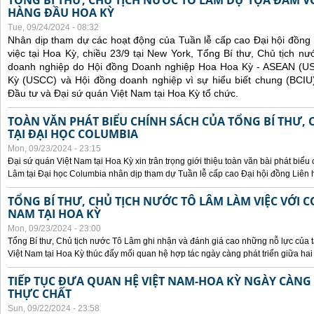
TỔNG BÍ THƯ, CHỦ TỊCH NƯỚC TÔ LÂM DỰ TỌA ĐÀM V
HÀNG ĐẦU HOA KỲ
Tue, 09/24/2024 - 08:32
Nhân dịp tham dự các hoạt động của Tuần lễ cấp cao Đại hội đồng
việc tại Hoa Kỳ, chiều 23/9 tại New York, Tổng Bí thư, Chủ tịch 
doanh nghiệp do Hội đồng Doanh nghiệp Hoa Hoa Kỳ - ASEAN (
Kỳ (USCC) và Hội đồng doanh nghiệp vì sự hiểu biết chung (BCIU
Đầu tư và Đại sứ quán Việt Nam tại Hoa Kỳ tổ chức.
TOÀN VĂN PHÁT BIỂU CHÍNH SÁCH CỦA TỔNG BÍ THƯ, 
TẠI ĐẠI HỌC COLUMBIA
Mon, 09/23/2024 - 23:15
Đại sứ quán Việt Nam tại Hoa Kỳ xin trân trọng giới thiệu toàn văn bài phát biểu
Lâm tại Đại học Columbia nhân dịp tham dự Tuần lễ cấp cao Đại hội đồng Liên
TỔNG BÍ THƯ, CHỦ TỊCH NƯỚC TÔ LÂM LÀM VIỆC VỚI C
NAM TẠI HOA KỲ
Mon, 09/23/2024 - 23:00
Tổng Bí thư, Chủ tịch nước Tô Lâm ghi nhận và đánh giá cao những nỗ lực của t
Việt Nam tại Hoa Kỳ thúc đẩy mối quan hệ hợp tác ngày càng phát triển giữa hai
TIẾP TỤC ĐƯA QUAN HỆ VIỆT NAM-HOA KỲ NGÀY CÀNG 
THỰC CHẤT
Sun, 09/22/2024 - 23:58