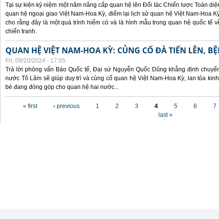
Tại sự kiện kỷ niệm một năm nâng cấp quan hệ lên Đối tác Chiến lược Toàn diện
quan hệ ngoại giao Việt Nam-Hoa Kỳ, điểm lại lịch sử quan hệ Việt Nam-Hoa Kỳ
cho rằng đây là một quá trình hiếm có và là hình mẫu trong quan hệ quốc tế
chiến tranh.
QUAN HỆ VIỆT NAM-HOA KỲ: CỦNG CỐ ĐÀ TIẾN LÊN, B
Fri, 09/20/2024 - 17:05
Trả lời phỏng vấn Báo Quốc tế, Đại sứ Nguyễn Quốc Dũng khẳng định chuyến 
nước Tô Lâm sẽ giúp duy trì và củng cố quan hệ Việt Nam-Hoa Kỳ, lan tỏa kinh
bè đang đóng góp cho quan hệ hai nước...
Pages
« first
‹ previous
1
2
3
4
5
6
7
last »