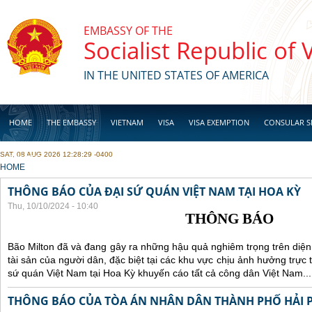
Skip to main content
EMBASSY OF THE
Socialist Republic of
IN THE UNITED STATES OF AMERICA
HOME
THE EMBASSY
VIETNAM
VISA
VISA EXEMPTION
CONSULAR S
SAT, 08 AUG 2026 12:28:29 -0400
BUSINESS
YOU ARE HERE
HOME
THÔNG BÁO CỦA ĐẠI SỨ QUÁN VIỆT NAM TẠI HOA KỲ
Thu, 10/10/2024 - 10:40
THÔNG BÁO
Bão Milton đã và đang gây ra những hậu quả nghiêm trọng trên diện
tài sản của người dân, đặc biệt tại các khu vực chịu ảnh hưởng trực 
sứ quán Việt Nam tại Hoa Kỳ khuyến cáo tất cả công dân Việt Nam...
THÔNG BÁO CỦA TÒA ÁN NHÂN DÂN THÀNH PHỐ HẢI