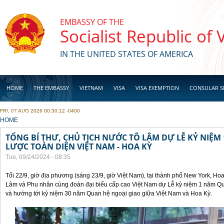
Skip to main content
EMBASSY OF THE
Socialist Republic of
IN THE UNITED STATES OF AMERICA
HOME
THE EMBASSY
VIETNAM
VISA
VISA EXEMPTION
CONSULAR S
FRI, 07 AUG 2026 00:30:12 -0400
BUSINESS
YOU ARE HERE
HOME
TỔNG BÍ THƯ, CHỦ TỊCH NƯỚC TÔ LÂM DỰ LỄ KỶ NIỆM 
LƯỢC TOÀN DIỆN VIỆT NAM - HOA KỲ
Tue, 09/24/2024 - 08:35
Tối 22/9, giờ địa phương (sáng 23/9, giờ Việt Nam), tại thành phố New York, Ho
Lâm và Phu nhân cùng đoàn đại biểu cấp cao Việt Nam dự Lễ kỷ niệm 1 năm Qua
và hướng tới kỷ niệm 30 năm Quan hệ ngoại giao giữa Việt Nam và Hoa Kỳ.