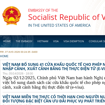
Skip to main content
EMBASSY OF THE
Socialist Republic of
IN THE UNITED STATES OF AMERICA
HOME
THE EMBASSY
VIETNAM
VISA
VISA EXEMPTION
CONSULAR S
FRI, 07 AUG 2026 00:24:35 -0400
BUSINESS
YOU ARE HERE
HOME
VIỆT NAM BỔ SUNG 41 CỬA KHẨU QUỐC TẾ CHO PHÉP
NHẬP CẢNH, XUẤT CẢNH BẰNG THỊ THỰC ĐIỆN TỬ (E-VI
Thu, 05/14/2026 - 18:00
Ngày 02/12/2025, Chính phủ Việt Nam ban hành Nghị 
việc bổ sung danh sách các cửa khẩu quốc tế cho phép 
cảnh, xuất cảnh bằng thị thực điện tử (e-visa).
VIỆT NAM MIỄN THỊ THỰC CÓ THỜI HẠN CHO NGƯỜI N
ĐỐI TƯỢNG ĐẶC BIỆT CẦN ƯU ĐÃI PHỤC VỤ PHÁT TRIỂN 