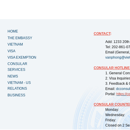
HOME
CONTACT
:
THE EMBASSY
Add: 1233 20th
VIETNAM
Tel: 202-861-0
VISA
Email (General,
VISA EXEMPTION
vanphong@vie
CONSULAR
CONSULAR HOTLINE
SERVICES
1. General Con
NEWS
2. Visa Inquiri
VIETNAM - US
3. Feedback & 
RELATIONS
Email:
dcconsu
Portal:
https://
co
BUSINESS
CONSULAR COUNTER
Monday: 09:
Wednesday: 0
Friday: 09:
Closed on 2 Sep