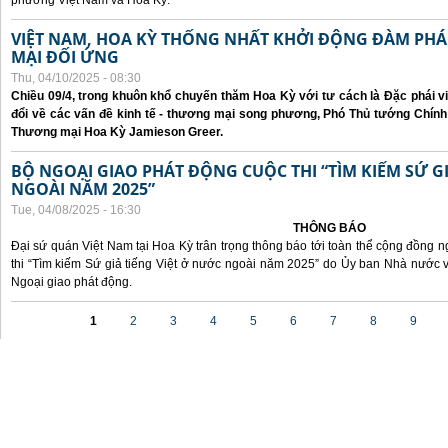
phương Việt Nam và Hoa Kỳ.
VIỆT NAM, HOA KỲ THỐNG NHẤT KHỞI ĐỘNG ĐÀM P
MẠI ĐỐI ỨNG
Thu, 04/10/2025 - 08:30
Chiều 09/4, trong khuôn khổ chuyến thăm Hoa Kỳ với tư cách là Đặc phái v
đổi về các vấn đề kinh tế - thương mại song phương, Phó Thủ tướng Chín
Thương mại Hoa Kỳ Jamieson Greer.
BỘ NGOẠI GIAO PHÁT ĐỘNG CUỘC THI “TÌM KIẾM SỨ GI
NGOÀI NĂM 2025”
Tue, 04/08/2025 - 16:30
THÔNG BÁO
Đại sứ quán Việt Nam tại Hoa Kỳ trân trọng thông báo tới toàn thể cộng đồng n
thi “Tìm kiếm Sứ giả tiếng Việt ở nước ngoài năm 2025” do Ủy ban Nhà nước 
Ngoại giao phát động.
Pages
1
2
3
4
5
6
7
8
9