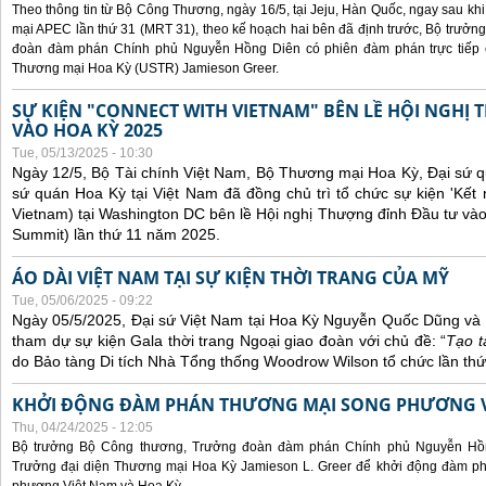
Theo thông tin từ Bộ Công Thương, ngày 16/5, tại Jeju, Hàn Quốc, ngay sau kh
mại APEC lần thứ 31 (MRT 31), theo kế hoạch hai bên đã định trước, Bộ trưở
đoàn đàm phán Chính phủ Nguyễn Hồng Diên có phiên đàm phán trực tiếp 
Thương mại Hoa Kỳ (USTR) Jamieson Greer.
SỰ KIỆN "CONNECT WITH VIETNAM" BÊN LỀ HỘI NGHỊ
VÀO HOA KỲ 2025
Tue, 05/13/2025 - 10:30
Ngày 12/5, Bộ Tài chính Việt Nam, Bộ Thương mại Hoa Kỳ, Đại sứ q
sứ quán Hoa Kỳ tại Việt Nam đã đồng chủ trì tổ chức sự kiện 'Kết 
Vietnam) tại Washington DC bên lề Hội nghị Thượng đỉnh Đầu tư và
Summit) lần thứ 11 năm 2025.
ÁO DÀI VIỆT NAM TẠI SỰ KIỆN THỜI TRANG CỦA MỸ
Tue, 05/06/2025 - 09:22
Ngày 05/5/2025, Đại sứ Việt Nam tại Hoa Kỳ Nguyễn Quốc Dũng và 
tham dự sự kiện Gala thời trang Ngoại giao đoàn với chủ đề: “
Tạo t
do Bảo tàng Di tích Nhà Tổng thống Woodrow Wilson tổ chức lần thứ
KHỞI ĐỘNG ĐÀM PHÁN THƯƠNG MẠI SONG PHƯƠNG VI
Thu, 04/24/2025 - 12:05
Bộ trưởng Bộ Công thương, Trưởng đoàn đàm phán Chính phủ Nguyễn Hồn
Trưởng đại diện Thương mại Hoa Kỳ Jamieson L. Greer để khởi động đàm phá