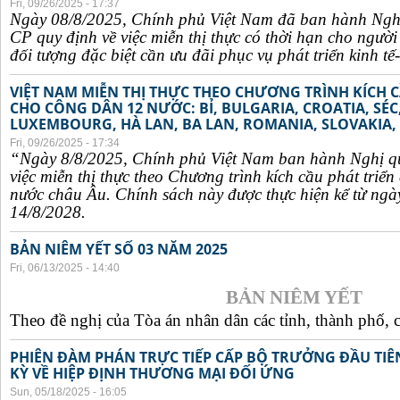
Fri, 09/26/2025 - 17:37
Ngày 08/8/2025, Chính phủ Việt Nam đã ban hành Ngh
CP quy định về việc miễn thị thực có thời hạn cho ngườ
đối tượng đặc biệt cần ưu đãi phục vụ phát triển kinh tế-
VIỆT NAM MIỄN THỊ THỰC THEO CHƯƠNG TRÌNH KÍCH C
CHO CÔNG DÂN 12 NƯỚC: BỈ, BULGARIA, CROATIA, SÉ
LUXEMBOURG, HÀ LAN, BA LAN, ROMANIA, SLOVAKIA, 
Fri, 09/26/2025 - 17:34
“Ngày 8/8/2025, Chính phủ Việt Nam ban hành Nghị q
việc miễn thị thực theo Chương trình kích cầu phát triể
nước châu Âu. Chính sách này được thực hiện kể từ ngà
14/8/2028.
BẢN NIÊM YẾT SỐ 03 NĂM 2025
Fri, 06/13/2025 - 14:40
BẢN NIÊM YẾT
Theo đề nghị của Tòa án nhân dân các tỉnh, thành phố, c
PHIÊN ĐÀM PHÁN TRỰC TIẾP CẤP BỘ TRƯỞNG ĐẦU TIÊN
KỲ VỀ HIỆP ĐỊNH THƯƠNG MẠI ĐỐI ỨNG
Sun, 05/18/2025 - 16:05