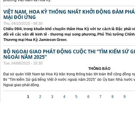
phương Việt Nam và Hoa Kỳ.
VIỆT NAM, HOA KỲ THỐNG NHẤT KHỞI ĐỘNG ĐÀM P
MẠI ĐỐI ỨNG
Thu, 04/10/2025 - 08:30
Chiều 09/4, trong khuôn khổ chuyến thăm Hoa Kỳ với tư cách là Đặc phái v
đổi về các vấn đề kinh tế - thương mại song phương, Phó Thủ tướng Chín
Thương mại Hoa Kỳ Jamieson Greer.
BỘ NGOẠI GIAO PHÁT ĐỘNG CUỘC THI “TÌM KIẾM SỨ GI
NGOÀI NĂM 2025”
Tue, 04/08/2025 - 16:30
THÔNG BÁO
Đại sứ quán Việt Nam tại Hoa Kỳ trân trọng thông báo tới toàn thể cộng đồng n
thi “Tìm kiếm Sứ giả tiếng Việt ở nước ngoài năm 2025” do Ủy ban Nhà nước 
Ngoại giao phát động.
Pages
1
2
3
4
5
6
7
8
9