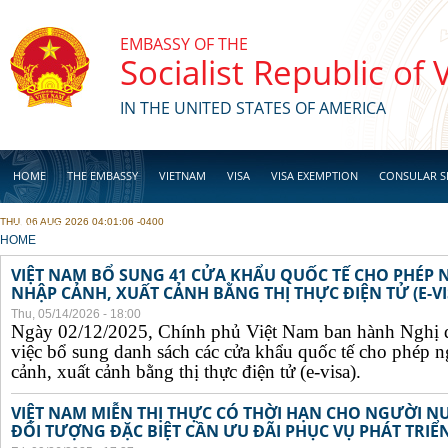
Skip to main content
EMBASSY OF THE
Socialist Republic of
IN THE UNITED STATES OF AMERICA
HOME
THE EMBASSY
VIETNAM
VISA
VISA EXEMPTION
CONSULAR S
THU, 06 AUG 2026 04:01:06 -0400
BUSINESS
YOU ARE HERE
HOME
VIỆT NAM BỔ SUNG 41 CỬA KHẨU QUỐC TẾ CHO PHÉP
NHẬP CẢNH, XUẤT CẢNH BẰNG THỊ THỰC ĐIỆN TỬ (E-VI
Thu, 05/14/2026 - 18:00
Ngày 02/12/2025, Chính phủ Việt Nam ban hành Nghị 
việc bổ sung danh sách các cửa khẩu quốc tế cho phép 
cảnh, xuất cảnh bằng thị thực điện tử (e-visa).
VIỆT NAM MIỄN THỊ THỰC CÓ THỜI HẠN CHO NGƯỜI N
ĐỐI TƯỢNG ĐẶC BIỆT CẦN ƯU ĐÃI PHỤC VỤ PHÁT TRIỂN 