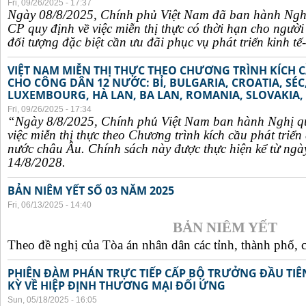
Fri, 09/26/2025 - 17:37
Ngày 08/8/2025, Chính phủ Việt Nam đã ban hành Ngh
CP quy định về việc miễn thị thực có thời hạn cho ngườ
đối tượng đặc biệt cần ưu đãi phục vụ phát triển kinh tế-
VIỆT NAM MIỄN THỊ THỰC THEO CHƯƠNG TRÌNH KÍCH C
CHO CÔNG DÂN 12 NƯỚC: BỈ, BULGARIA, CROATIA, SÉ
LUXEMBOURG, HÀ LAN, BA LAN, ROMANIA, SLOVAKIA, 
Fri, 09/26/2025 - 17:34
“Ngày 8/8/2025, Chính phủ Việt Nam ban hành Nghị q
việc miễn thị thực theo Chương trình kích cầu phát triể
nước châu Âu. Chính sách này được thực hiện kể từ ngà
14/8/2028.
BẢN NIÊM YẾT SỐ 03 NĂM 2025
Fri, 06/13/2025 - 14:40
BẢN NIÊM YẾT
Theo đề nghị của Tòa án nhân dân các tỉnh, thành phố, c
PHIÊN ĐÀM PHÁN TRỰC TIẾP CẤP BỘ TRƯỞNG ĐẦU TIÊN
KỲ VỀ HIỆP ĐỊNH THƯƠNG MẠI ĐỐI ỨNG
Sun, 05/18/2025 - 16:05