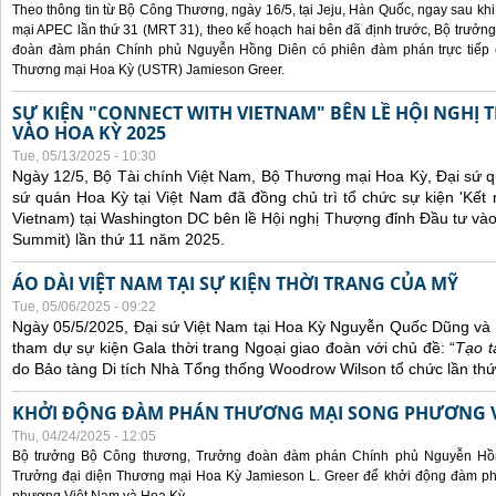
Theo thông tin từ Bộ Công Thương, ngày 16/5, tại Jeju, Hàn Quốc, ngay sau kh
mại APEC lần thứ 31 (MRT 31), theo kế hoạch hai bên đã định trước, Bộ trưở
đoàn đàm phán Chính phủ Nguyễn Hồng Diên có phiên đàm phán trực tiếp 
Thương mại Hoa Kỳ (USTR) Jamieson Greer.
SỰ KIỆN "CONNECT WITH VIETNAM" BÊN LỀ HỘI NGHỊ
VÀO HOA KỲ 2025
Tue, 05/13/2025 - 10:30
Ngày 12/5, Bộ Tài chính Việt Nam, Bộ Thương mại Hoa Kỳ, Đại sứ q
sứ quán Hoa Kỳ tại Việt Nam đã đồng chủ trì tổ chức sự kiện 'Kết 
Vietnam) tại Washington DC bên lề Hội nghị Thượng đỉnh Đầu tư và
Summit) lần thứ 11 năm 2025.
ÁO DÀI VIỆT NAM TẠI SỰ KIỆN THỜI TRANG CỦA MỸ
Tue, 05/06/2025 - 09:22
Ngày 05/5/2025, Đại sứ Việt Nam tại Hoa Kỳ Nguyễn Quốc Dũng và 
tham dự sự kiện Gala thời trang Ngoại giao đoàn với chủ đề: “
Tạo t
do Bảo tàng Di tích Nhà Tổng thống Woodrow Wilson tổ chức lần thứ
KHỞI ĐỘNG ĐÀM PHÁN THƯƠNG MẠI SONG PHƯƠNG VI
Thu, 04/24/2025 - 12:05
Bộ trưởng Bộ Công thương, Trưởng đoàn đàm phán Chính phủ Nguyễn Hồn
Trưởng đại diện Thương mại Hoa Kỳ Jamieson L. Greer để khởi động đàm phá