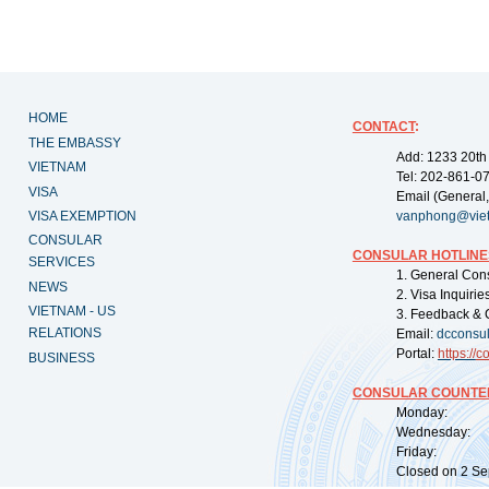
HOME
CONTACT
:
THE EMBASSY
Add: 1233 20th
VIETNAM
Tel: 202-861-0
VISA
Email (General,
VISA EXEMPTION
vanphong@vie
CONSULAR
CONSULAR HOTLINE
SERVICES
1. General Con
NEWS
2. Visa Inquiri
VIETNAM - US
3. Feedback & 
RELATIONS
Email:
dcconsu
Portal:
https://
co
BUSINESS
CONSULAR COUNTER
Monday: 09:
Wednesday: 0
Friday: 09:
Closed on 2 Sep