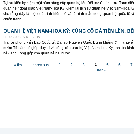
Tại sự kiện kỷ niệm một năm nâng cấp quan hệ lên Đối tác Chiến lược Toàn diện
quan hệ ngoại giao Việt Nam-Hoa Kỳ, điểm lại lịch sử quan hệ Việt Nam-Hoa Kỳ
cho rằng đây là một quá trình hiếm có và là hình mẫu trong quan hệ quốc tế
chiến tranh.
QUAN HỆ VIỆT NAM-HOA KỲ: CỦNG CỐ ĐÀ TIẾN LÊN, B
Fri, 09/20/2024 - 17:05
Trả lời phỏng vấn Báo Quốc tế, Đại sứ Nguyễn Quốc Dũng khẳng định chuyến 
nước Tô Lâm sẽ giúp duy trì và củng cố quan hệ Việt Nam-Hoa Kỳ, lan tỏa kinh
bè đang đóng góp cho quan hệ hai nước...
Pages
« first
‹ previous
1
2
3
4
5
6
7
last »