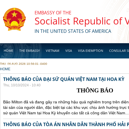
Skip to main content
EMBASSY OF THE
Socialist Republic of
IN THE UNITED STATES OF AMERICA
HOME
THE EMBASSY
VIETNAM
VISA
VISA EXEMPTION
CONSULAR S
THU, 06 AUG 2026 10:56:01 -0400
BUSINESS
YOU ARE HERE
HOME
THÔNG BÁO CỦA ĐẠI SỨ QUÁN VIỆT NAM TẠI HOA KỲ
Thu, 10/10/2024 - 10:40
THÔNG BÁO
Bão Milton đã và đang gây ra những hậu quả nghiêm trọng trên diện
tài sản của người dân, đặc biệt tại các khu vực chịu ảnh hưởng trực 
sứ quán Việt Nam tại Hoa Kỳ khuyến cáo tất cả công dân Việt Nam...
THÔNG BÁO CỦA TÒA ÁN NHÂN DÂN THÀNH PHỐ HẢI