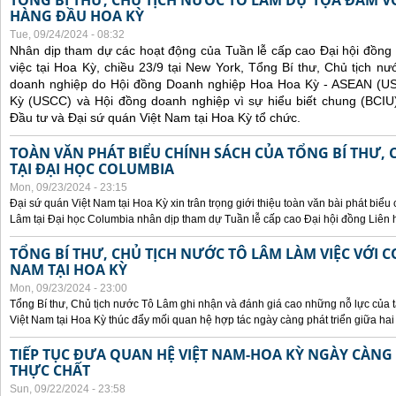
TỔNG BÍ THƯ, CHỦ TỊCH NƯỚC TÔ LÂM DỰ TỌA ĐÀM V
HÀNG ĐẦU HOA KỲ
Tue, 09/24/2024 - 08:32
Nhân dịp tham dự các hoạt động của Tuần lễ cấp cao Đại hội đồng
việc tại Hoa Kỳ, chiều 23/9 tại New York, Tổng Bí thư, Chủ tịch 
doanh nghiệp do Hội đồng Doanh nghiệp Hoa Hoa Kỳ - ASEAN (
Kỳ (USCC) và Hội đồng doanh nghiệp vì sự hiểu biết chung (BCIU
Đầu tư và Đại sứ quán Việt Nam tại Hoa Kỳ tổ chức.
TOÀN VĂN PHÁT BIỂU CHÍNH SÁCH CỦA TỔNG BÍ THƯ, 
TẠI ĐẠI HỌC COLUMBIA
Mon, 09/23/2024 - 23:15
Đại sứ quán Việt Nam tại Hoa Kỳ xin trân trọng giới thiệu toàn văn bài phát biểu
Lâm tại Đại học Columbia nhân dịp tham dự Tuần lễ cấp cao Đại hội đồng Liên
TỔNG BÍ THƯ, CHỦ TỊCH NƯỚC TÔ LÂM LÀM VIỆC VỚI C
NAM TẠI HOA KỲ
Mon, 09/23/2024 - 23:00
Tổng Bí thư, Chủ tịch nước Tô Lâm ghi nhận và đánh giá cao những nỗ lực của t
Việt Nam tại Hoa Kỳ thúc đẩy mối quan hệ hợp tác ngày càng phát triển giữa hai
TIẾP TỤC ĐƯA QUAN HỆ VIỆT NAM-HOA KỲ NGÀY CÀNG 
THỰC CHẤT
Sun, 09/22/2024 - 23:58