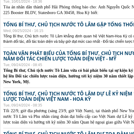
Tue, 10/01/2024 - 18:36
Tòa án nhân dân thành phố Hải Phòng thông báo cho:
Anh Nguyễn Quốc Ng
225 Booster BLDV, Statesboro GA 30458, Hoa Kỳ biết:
TỔNG BÍ THƯ, CHỦ TỊCH NƯỚC TÔ LÂM GẶP TỔNG THỐ
Wed, 09/25/2024 - 16:15
Tổng Bí thư, Chủ tịch nước Tô Lâm khẳng định quan hệ Việt Nam-Hoa Kỳ có nhi
thành đối tác, đối tác toàn diện và bây giờ đạt mức cao nhất - Đối tác chiến lược 
TOÀN VĂN PHÁT BIỂU CỦA TỔNG BÍ THƯ, CHỦ TỊCH N
NĂM ĐỐI TÁC CHIẾN LƯỢC TOÀN DIỆN VIỆT - MỸ
Tue, 09/24/2024 - 08:45
Tổng Bí thư, Chủ tịch nước Tô Lâm vừa có bài phát biểu tại sự kiện 
hệ lên Đối tác chiến lược toàn diện, hướng tới kỷ niệm 30 năm thiết lập
New York, Mỹ.
TỔNG BÍ THƯ, CHỦ TỊCH NƯỚC TÔ LÂM DỰ LỄ KỶ NIỆM 
LƯỢC TOÀN DIỆN VIỆT NAM - HOA KỲ
Tue, 09/24/2024 - 08:35
Tối 22/9, giờ địa phương (sáng 23/9, giờ Việt Nam), tại thành phố New Yo
nước Tô Lâm và Phu nhân cùng đoàn đại biểu cấp cao Việt Nam dự Lễ kỷ 
lược toàn diện và hướng tới kỷ niệm 30 năm Quan hệ ngoại giao giữa Việt