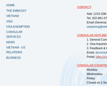
HOME
CONTACT
:
THE EMBASSY
Add: 1233 20th
VIETNAM
Tel: 202-861-0
VISA
Email (General,
VISA EXEMPTION
vanphong@vie
CONSULAR
CONSULAR HOTLINE
SERVICES
1. General Con
NEWS
2. Visa Inquiri
VIETNAM - US
3. Feedback & 
RELATIONS
Email:
dcconsu
Portal:
https://
co
BUSINESS
CONSULAR COUNTER
Monday: 09:
Wednesday: 0
Friday: 09:
Closed on 2 Sep