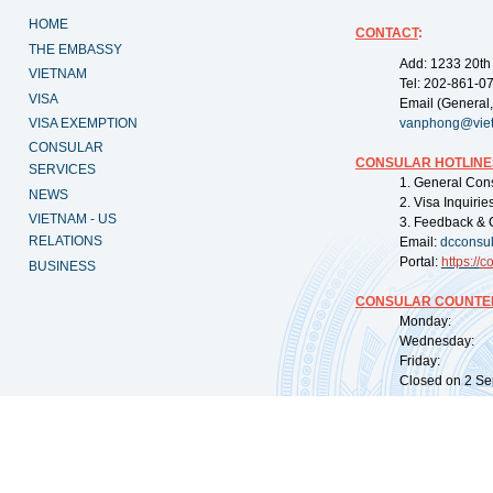
HOME
CONTACT
:
THE EMBASSY
Add: 1233 20th
VIETNAM
Tel: 202-861-0
VISA
Email (General,
VISA EXEMPTION
vanphong@vie
CONSULAR
CONSULAR HOTLINE
SERVICES
1. General Con
NEWS
2. Visa Inquiri
VIETNAM - US
3. Feedback & 
RELATIONS
Email:
dcconsu
Portal:
https://
co
BUSINESS
CONSULAR COUNTER
Monday: 09:
Wednesday: 0
Friday: 09:
Closed on 2 Sep