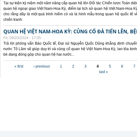
Tại sự kiện kỷ niệm một năm nâng cấp quan hệ lên Đối tác Chiến lược Toàn diện
quan hệ ngoại giao Việt Nam-Hoa Kỳ, điểm lại lịch sử quan hệ Việt Nam-Hoa Kỳ
cho rằng đây là một quá trình hiếm có và là hình mẫu trong quan hệ quốc tế
chiến tranh.
QUAN HỆ VIỆT NAM-HOA KỲ: CỦNG CỐ ĐÀ TIẾN LÊN, B
Fri, 09/20/2024 - 17:05
Trả lời phỏng vấn Báo Quốc tế, Đại sứ Nguyễn Quốc Dũng khẳng định chuyến 
nước Tô Lâm sẽ giúp duy trì và củng cố quan hệ Việt Nam-Hoa Kỳ, lan tỏa kinh
bè đang đóng góp cho quan hệ hai nước...
Pages
« first
‹ previous
1
2
3
4
5
6
7
last »