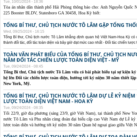
Tue, 10/01/2024 - 18:36
Tòa án nhân dân thành phố Hải Phòng thông báo cho:
Anh Nguyễn Quốc Ng
225 Booster BLDV, Statesboro GA 30458, Hoa Kỳ biết:
TỔNG BÍ THƯ, CHỦ TỊCH NƯỚC TÔ LÂM GẶP TỔNG THỐ
Wed, 09/25/2024 - 16:15
Tổng Bí thư, Chủ tịch nước Tô Lâm khẳng định quan hệ Việt Nam-Hoa Kỳ có nhi
thành đối tác, đối tác toàn diện và bây giờ đạt mức cao nhất - Đối tác chiến lược 
TOÀN VĂN PHÁT BIỂU CỦA TỔNG BÍ THƯ, CHỦ TỊCH N
NĂM ĐỐI TÁC CHIẾN LƯỢC TOÀN DIỆN VIỆT - MỸ
Tue, 09/24/2024 - 08:45
Tổng Bí thư, Chủ tịch nước Tô Lâm vừa có bài phát biểu tại sự kiện 
hệ lên Đối tác chiến lược toàn diện, hướng tới kỷ niệm 30 năm thiết lập
New York, Mỹ.
TỔNG BÍ THƯ, CHỦ TỊCH NƯỚC TÔ LÂM DỰ LỄ KỶ NIỆM 
LƯỢC TOÀN DIỆN VIỆT NAM - HOA KỲ
Tue, 09/24/2024 - 08:35
Tối 22/9, giờ địa phương (sáng 23/9, giờ Việt Nam), tại thành phố New Yo
nước Tô Lâm và Phu nhân cùng đoàn đại biểu cấp cao Việt Nam dự Lễ kỷ 
lược toàn diện và hướng tới kỷ niệm 30 năm Quan hệ ngoại giao giữa Việt