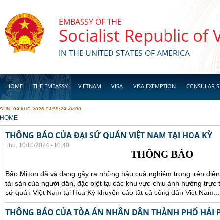
Skip to main content
EMBASSY OF THE
Socialist Republic of
IN THE UNITED STATES OF AMERICA
HOME
THE EMBASSY
VIETNAM
VISA
VISA EXEMPTION
CONSULAR S
SUN, 09 AUG 2026 04:58:29 -0400
BUSINESS
YOU ARE HERE
HOME
THÔNG BÁO CỦA ĐẠI SỨ QUÁN VIỆT NAM TẠI HOA KỲ
Thu, 10/10/2024 - 10:40
THÔNG BÁO
Bão Milton đã và đang gây ra những hậu quả nghiêm trọng trên diện
tài sản của người dân, đặc biệt tại các khu vực chịu ảnh hưởng trực 
sứ quán Việt Nam tại Hoa Kỳ khuyến cáo tất cả công dân Việt Nam...
THÔNG BÁO CỦA TÒA ÁN NHÂN DÂN THÀNH PHỐ HẢI