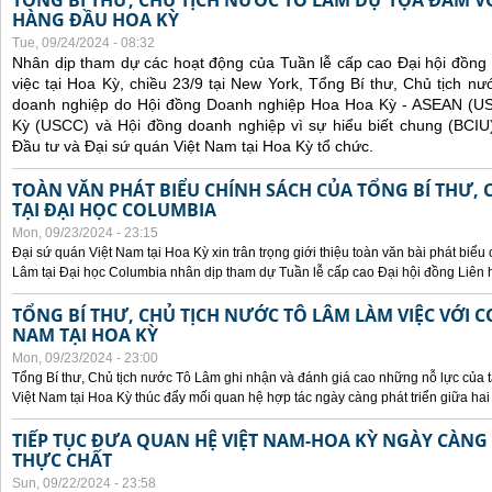
TỔNG BÍ THƯ, CHỦ TỊCH NƯỚC TÔ LÂM DỰ TỌA ĐÀM V
HÀNG ĐẦU HOA KỲ
Tue, 09/24/2024 - 08:32
Nhân dịp tham dự các hoạt động của Tuần lễ cấp cao Đại hội đồng
việc tại Hoa Kỳ, chiều 23/9 tại New York, Tổng Bí thư, Chủ tịch 
doanh nghiệp do Hội đồng Doanh nghiệp Hoa Hoa Kỳ - ASEAN (
Kỳ (USCC) và Hội đồng doanh nghiệp vì sự hiểu biết chung (BCIU
Đầu tư và Đại sứ quán Việt Nam tại Hoa Kỳ tổ chức.
TOÀN VĂN PHÁT BIỂU CHÍNH SÁCH CỦA TỔNG BÍ THƯ, 
TẠI ĐẠI HỌC COLUMBIA
Mon, 09/23/2024 - 23:15
Đại sứ quán Việt Nam tại Hoa Kỳ xin trân trọng giới thiệu toàn văn bài phát biểu
Lâm tại Đại học Columbia nhân dịp tham dự Tuần lễ cấp cao Đại hội đồng Liên
TỔNG BÍ THƯ, CHỦ TỊCH NƯỚC TÔ LÂM LÀM VIỆC VỚI C
NAM TẠI HOA KỲ
Mon, 09/23/2024 - 23:00
Tổng Bí thư, Chủ tịch nước Tô Lâm ghi nhận và đánh giá cao những nỗ lực của t
Việt Nam tại Hoa Kỳ thúc đẩy mối quan hệ hợp tác ngày càng phát triển giữa hai
TIẾP TỤC ĐƯA QUAN HỆ VIỆT NAM-HOA KỲ NGÀY CÀNG 
THỰC CHẤT
Sun, 09/22/2024 - 23:58