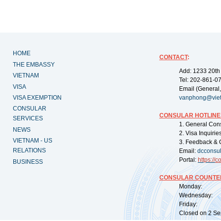
HOME
CONTACT
:
THE EMBASSY
Add: 1233 20th
VIETNAM
Tel: 202-861-0
VISA
Email (General,
VISA EXEMPTION
vanphong@vie
CONSULAR
CONSULAR HOTLINE
SERVICES
1. General Con
NEWS
2. Visa Inquiri
VIETNAM - US
3. Feedback & 
RELATIONS
Email:
dcconsu
Portal:
https://
co
BUSINESS
CONSULAR COUNTER
Monday: 09:
Wednesday: 0
Friday: 09:
Closed on 2 Sep