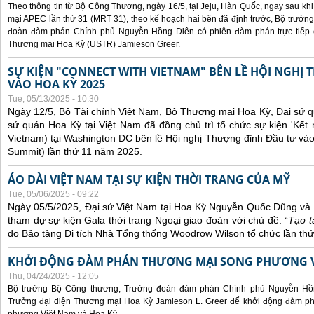
Theo thông tin từ Bộ Công Thương, ngày 16/5, tại Jeju, Hàn Quốc, ngay sau kh
mại APEC lần thứ 31 (MRT 31), theo kế hoạch hai bên đã định trước, Bộ trưở
đoàn đàm phán Chính phủ Nguyễn Hồng Diên có phiên đàm phán trực tiếp 
Thương mại Hoa Kỳ (USTR) Jamieson Greer.
SỰ KIỆN "CONNECT WITH VIETNAM" BÊN LỀ HỘI NGHỊ
VÀO HOA KỲ 2025
Tue, 05/13/2025 - 10:30
Ngày 12/5, Bộ Tài chính Việt Nam, Bộ Thương mại Hoa Kỳ, Đại sứ q
sứ quán Hoa Kỳ tại Việt Nam đã đồng chủ trì tổ chức sự kiện 'Kết 
Vietnam) tại Washington DC bên lề Hội nghị Thượng đỉnh Đầu tư và
Summit) lần thứ 11 năm 2025.
ÁO DÀI VIỆT NAM TẠI SỰ KIỆN THỜI TRANG CỦA MỸ
Tue, 05/06/2025 - 09:22
Ngày 05/5/2025, Đại sứ Việt Nam tại Hoa Kỳ Nguyễn Quốc Dũng và 
tham dự sự kiện Gala thời trang Ngoại giao đoàn với chủ đề: “
Tạo t
do Bảo tàng Di tích Nhà Tổng thống Woodrow Wilson tổ chức lần thứ
KHỞI ĐỘNG ĐÀM PHÁN THƯƠNG MẠI SONG PHƯƠNG VI
Thu, 04/24/2025 - 12:05
Bộ trưởng Bộ Công thương, Trưởng đoàn đàm phán Chính phủ Nguyễn Hồn
Trưởng đại diện Thương mại Hoa Kỳ Jamieson L. Greer để khởi động đàm phá