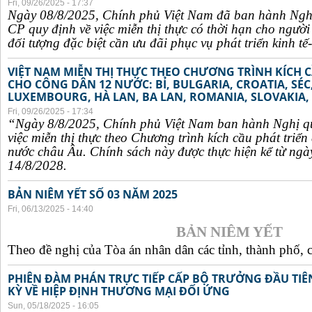
Fri, 09/26/2025 - 17:37
Ngày 08/8/2025, Chính phủ Việt Nam đã ban hành Ngh
CP quy định về việc miễn thị thực có thời hạn cho ngườ
đối tượng đặc biệt cần ưu đãi phục vụ phát triển kinh tế-
VIỆT NAM MIỄN THỊ THỰC THEO CHƯƠNG TRÌNH KÍCH C
CHO CÔNG DÂN 12 NƯỚC: BỈ, BULGARIA, CROATIA, SÉ
LUXEMBOURG, HÀ LAN, BA LAN, ROMANIA, SLOVAKIA, 
Fri, 09/26/2025 - 17:34
“Ngày 8/8/2025, Chính phủ Việt Nam ban hành Nghị q
việc miễn thị thực theo Chương trình kích cầu phát triể
nước châu Âu. Chính sách này được thực hiện kể từ ngà
14/8/2028.
BẢN NIÊM YẾT SỐ 03 NĂM 2025
Fri, 06/13/2025 - 14:40
BẢN NIÊM YẾT
Theo đề nghị của Tòa án nhân dân các tỉnh, thành phố, c
PHIÊN ĐÀM PHÁN TRỰC TIẾP CẤP BỘ TRƯỞNG ĐẦU TIÊN
KỲ VỀ HIỆP ĐỊNH THƯƠNG MẠI ĐỐI ỨNG
Sun, 05/18/2025 - 16:05