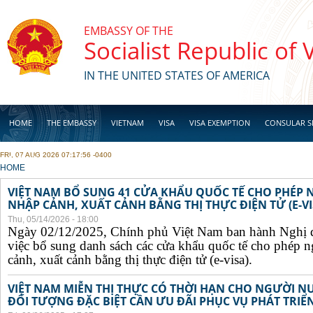
Skip to main content
EMBASSY OF THE
Socialist Republic of
IN THE UNITED STATES OF AMERICA
HOME
THE EMBASSY
VIETNAM
VISA
VISA EXEMPTION
CONSULAR S
FRI, 07 AUG 2026 07:17:56 -0400
BUSINESS
YOU ARE HERE
HOME
VIỆT NAM BỔ SUNG 41 CỬA KHẨU QUỐC TẾ CHO PHÉP
NHẬP CẢNH, XUẤT CẢNH BẰNG THỊ THỰC ĐIỆN TỬ (E-VI
Thu, 05/14/2026 - 18:00
Ngày 02/12/2025, Chính phủ Việt Nam ban hành Nghị 
việc bổ sung danh sách các cửa khẩu quốc tế cho phép 
cảnh, xuất cảnh bằng thị thực điện tử (e-visa).
VIỆT NAM MIỄN THỊ THỰC CÓ THỜI HẠN CHO NGƯỜI N
ĐỐI TƯỢNG ĐẶC BIỆT CẦN ƯU ĐÃI PHỤC VỤ PHÁT TRIỂN 