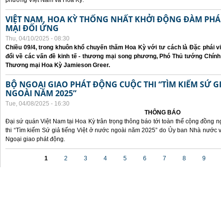
phương Việt Nam và Hoa Kỳ.
VIỆT NAM, HOA KỲ THỐNG NHẤT KHỞI ĐỘNG ĐÀM P
MẠI ĐỐI ỨNG
Thu, 04/10/2025 - 08:30
Chiều 09/4, trong khuôn khổ chuyến thăm Hoa Kỳ với tư cách là Đặc phái v
đổi về các vấn đề kinh tế - thương mại song phương, Phó Thủ tướng Chín
Thương mại Hoa Kỳ Jamieson Greer.
BỘ NGOẠI GIAO PHÁT ĐỘNG CUỘC THI “TÌM KIẾM SỨ GI
NGOÀI NĂM 2025”
Tue, 04/08/2025 - 16:30
THÔNG BÁO
Đại sứ quán Việt Nam tại Hoa Kỳ trân trọng thông báo tới toàn thể cộng đồng n
thi “Tìm kiếm Sứ giả tiếng Việt ở nước ngoài năm 2025” do Ủy ban Nhà nước 
Ngoại giao phát động.
Pages
1
2
3
4
5
6
7
8
9