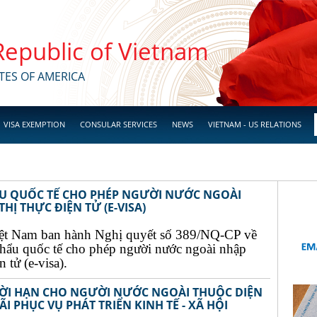
 Republic of Vietnam
TES OF AMERICA
VISA EXEMPTION
CONSULAR SERVICES
NEWS
VIETNAM - US RELATIONS
ẨU QUỐC TẾ CHO PHÉP NGƯỜI NƯỚC NGOÀI
Ị THỰC ĐIỆN TỬ (E-VISA)
ệt Nam ban hành Nghị quyết số 389/NQ-CP về
khẩu quốc tế cho phép người nước ngoài nhập
 tử (e-visa).
THỜI HẠN CHO NGƯỜI NƯỚC NGOÀI THUỘC DIỆN
I PHỤC VỤ PHÁT TRIỂN KINH TẾ - XÃ HỘI