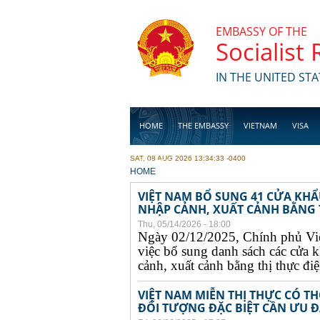
Skip to main content
EMBASSY OF THE
Socialist
IN THE UNITED STA
HOME
THE EMBASSY
VIETNAM
VISA
SAT, 08 AUG 2026 13:34:33 -0400
BUSINESS
YOU ARE HERE
HOME
VIỆT NAM BỔ SUNG 41 CỬA KH
NHẬP CẢNH, XUẤT CẢNH BẰNG TH
Thu, 05/14/2026 - 18:00
Ngày 02/12/2025, Chính phủ Vi
việc bổ sung danh sách các cửa 
cảnh, xuất cảnh bằng thị thực điện
VIỆT NAM MIỄN THỊ THỰC CÓ 
ĐỐI TƯỢNG ĐẶC BIỆT CẦN ƯU ĐÃ