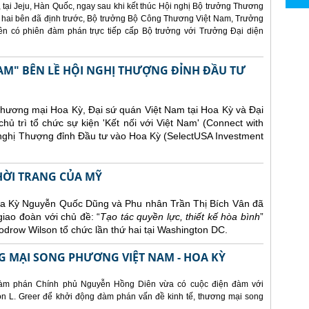
 tại Jeju, Hàn Quốc, ngay sau khi kết thúc Hội nghị Bộ trưởng Thương
 hai bên đã định trước, Bộ trưởng Bộ Công Thương Việt Nam, Trưởng
 có phiên đàm phán trực tiếp cấp Bộ trưởng với Trưởng Đại diện
AM" BÊN LỀ HỘI NGHỊ THƯỢNG ĐỈNH ĐẦU TƯ
Thương mại Hoa Kỳ, Đại sứ quán Việt Nam tại Hoa Kỳ và Đại
ủ trì tổ chức sự kiện 'Kết nối với Việt Nam' (Connect with
 nghị Thượng đỉnh Đầu tư vào Hoa Kỳ (SelectUSA Investment
THỜI TRANG CỦA MỸ
Hoa Kỳ Nguyễn Quốc Dũng và Phu nhân Trần Thị Bích Vân đã
giao đoàn với chủ đề: “
Tạo tác quyền lực, thiết kế hòa bình
”
drow Wilson tổ chức lần thứ hai tại Washington DC.
 MẠI SONG PHƯƠNG VIỆT NAM - HOA KỲ
àm phán Chính phủ Nguyễn Hồng Diên vừa có cuộc điện đàm với
 L. Greer để khởi động đàm phán vấn đề kinh tế, thương mại song