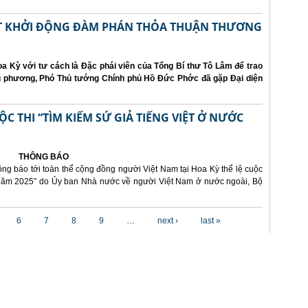
ẤT KHỞI ĐỘNG ĐÀM PHÁN THỎA THUẬN THƯƠNG
a Kỳ với tư cách là Đặc phái viên của Tổng Bí thư Tô Lâm để trao
ng phương, Phó Thủ tướng Chính phủ Hồ Đức Phớc đã gặp Đại diện
 THI “TÌM KIẾM SỨ GIẢ TIẾNG VIỆT Ở NƯỚC
THÔNG BÁO
ông báo tới toàn thể cộng đồng người Việt Nam tại Hoa Kỳ thể lệ cuộc
i năm 2025” do Ủy ban Nhà nước về người Việt Nam ở nước ngoài, Bộ
6
7
8
9
…
next ›
last »