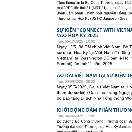
Theo thông tin từ Bộ Công Thương, ngày 16/5,
mại APEC lần thứ 31 (MRT 31), theo kế hoạch
đoàn đàm phán Chính phủ Nguyễn Hồng Diên
Thương mại Hoa Kỳ (USTR) Jamieson Greer.
SỰ KIỆN "CONNECT WITH VIETN
VÀO HOA KỲ 2025
Tue, 05/13/2025 - 10:30
Ngày 12/5, Bộ Tài chính Việt Nam, Bộ 
sứ quán Hoa Kỳ tại Việt Nam đã đồng ch
Vietnam) tại Washington DC bên lề Hội
Summit) lần thứ 11 năm 2025.
ÁO DÀI VIỆT NAM TẠI SỰ KIỆN 
Tue, 05/06/2025 - 09:22
Ngày 05/5/2025, Đại sứ Việt Nam tại 
tham dự sự kiện Gala thời trang Ngoại 
do Bảo tàng Di tích Nhà Tổng thống Woo
KHỞI ĐỘNG ĐÀM PHÁN THƯƠNG
Thu, 04/24/2025 - 12:05
Bộ trưởng Bộ Công thương, Trưởng đoàn đ
Trưởng đại diện Thương mại Hoa Kỳ Jamieson