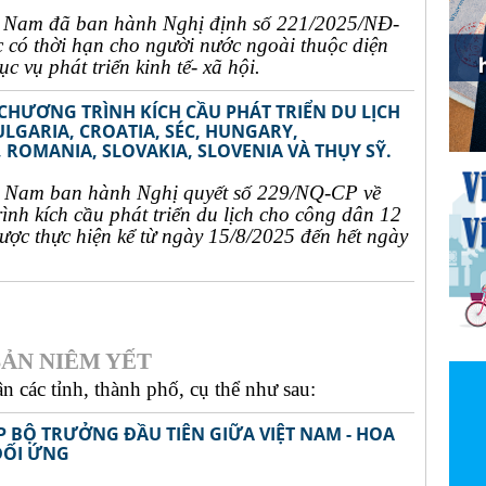
t Nam đã ban hành Nghị định số 221/2025/NĐ-
c có thời hạn cho người nước ngoài thuộc diện
c vụ phát triển kinh tế- xã hội.
 CHƯƠNG TRÌNH KÍCH CẦU PHÁT TRIỂN DU LỊCH
ULGARIA, CROATIA, SÉC, HUNGARY,
 ROMANIA, SLOVAKIA, SLOVENIA VÀ THỤY SỸ.
t Nam ban hành Nghị quyết số 229/NQ-CP về
rình kích cầu phát triển du lịch cho công dân 12
ợc thực hiện kể từ ngày 15/8/2025 đến hết ngày
ẢN NIÊM YẾT
 các tỉnh, thành phố, cụ thể như sau:
P BỘ TRƯỞNG ĐẦU TIÊN GIỮA VIỆT NAM - HOA
ĐỐI ỨNG