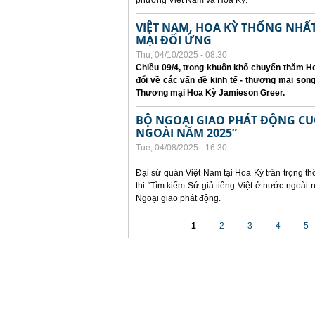
phương Việt Nam và Hoa Kỳ.
VIỆT NAM, HOA KỲ THỐNG NH
MẠI ĐỐI ỨNG
Thu, 04/10/2025 - 08:30
Chiều 09/4, trong khuôn khổ chuyến thăm Ho
đổi về các vấn đề kinh tế - thương mại so
Thương mại Hoa Kỳ Jamieson Greer.
BỘ NGOẠI GIAO PHÁT ĐỘNG CUỘC
NGOÀI NĂM 2025”
Tue, 04/08/2025 - 16:30
Đại sứ quán Việt Nam tại Hoa Kỳ trân trọng th
thi “Tìm kiếm Sứ giả tiếng Việt ở nước ngoà
Ngoại giao phát động.
Pages
1
2
3
4
5