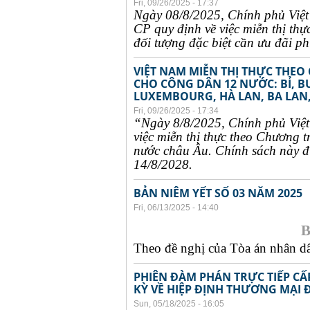
Fri, 09/26/2025 - 17:37
Ngày 08/8/2025, Chính phủ Việ
CP quy định về việc miễn thị thự
đối tượng đặc biệt cần ưu đãi phụ
VIỆT NAM MIỄN THỊ THỰC THEO
CHO CÔNG DÂN 12 NƯỚC: BỈ, B
LUXEMBOURG, HÀ LAN, BA LAN,
Fri, 09/26/2025 - 17:34
“Ngày 8/8/2025, Chính phủ Việ
việc miễn thị thực theo Chương t
nước châu Âu. Chính sách này đư
14/8/2028.
BẢN NIÊM YẾT SỐ 03 NĂM 2025
Fri, 06/13/2025 - 14:40
B
Theo đề nghị của Tòa án nhân dân
PHIÊN ĐÀM PHÁN TRỰC TIẾP CẤ
KỲ VỀ HIỆP ĐỊNH THƯƠNG MẠI 
Sun, 05/18/2025 - 16:05