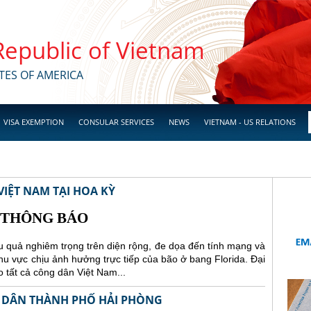
 Republic of Vietnam
TES OF AMERICA
VISA EXEMPTION
CONSULAR SERVICES
NEWS
VIETNAM - US RELATIONS
IỆT NAM TẠI HOA KỲ
THÔNG BÁO
 quả nghiêm trọng trên diện rộng, đe dọa đến tính mạng và
 khu vực chịu ảnh hưởng trực tiếp của bão ở bang Florida.
Đại
 tất cả công dân Việt Nam...
 DÂN THÀNH PHỐ HẢI PHÒNG