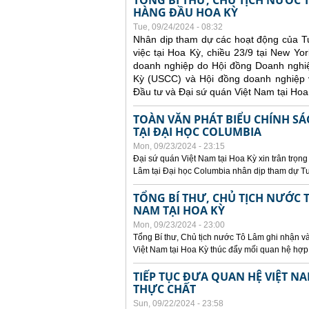
TỔNG BÍ THƯ, CHỦ TỊCH NƯỚC
HÀNG ĐẦU HOA KỲ
Tue, 09/24/2024 - 08:32
Nhân dịp tham dự các hoạt động của T
việc tại Hoa Kỳ, chiều 23/9 tại New Y
doanh nghiệp do Hội đồng Doanh ngh
Kỳ (USCC) và Hội đồng doanh nghiệp v
Đầu tư và Đại sứ quán Việt Nam tại Hoa
TOÀN VĂN PHÁT BIỂU CHÍNH SÁ
TẠI ĐẠI HỌC COLUMBIA
Mon, 09/23/2024 - 23:15
Đại sứ quán Việt Nam tại Hoa Kỳ xin trân trọng
Lâm tại Đại học Columbia nhân dịp tham dự Tu
TỔNG BÍ THƯ, CHỦ TỊCH NƯỚC T
NAM TẠI HOA KỲ
Mon, 09/23/2024 - 23:00
Tổng Bí thư, Chủ tịch nước Tô Lâm ghi nhận và
Việt Nam tại Hoa Kỳ thúc đẩy mối quan hệ hợp 
TIẾP TỤC ĐƯA QUAN HỆ VIỆT N
THỰC CHẤT
Sun, 09/22/2024 - 23:58