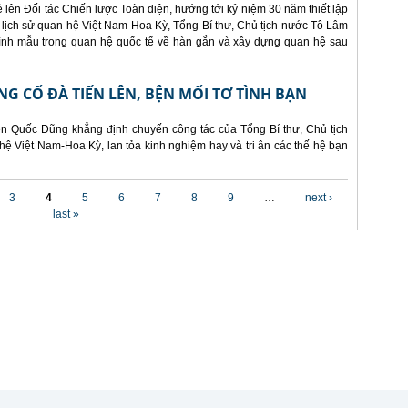
lên Đối tác Chiến lược Toàn diện, hướng tới kỷ niệm 30 năm thiết lập
 lịch sử quan hệ Việt Nam-Hoa Kỳ, Tổng Bí thư, Chủ tịch nước Tô Lâm
 hình mẫu trong quan hệ quốc tế về hàn gắn và xây dựng quan hệ sau
NG CỐ ĐÀ TIẾN LÊN, BỆN MỐI TƠ TÌNH BẠN
ễn Quốc Dũng khẳng định chuyến công tác của Tổng Bí thư, Chủ tịch
hệ Việt Nam-Hoa Kỳ, lan tỏa kinh nghiệm hay và tri ân các thế hệ bạn
3
4
5
6
7
8
9
…
next ›
last »