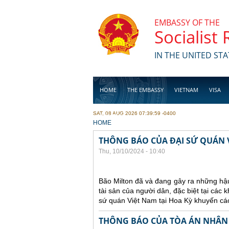
Skip to main content
EMBASSY OF THE
Socialist
IN THE UNITED STA
HOME
THE EMBASSY
VIETNAM
VISA
SAT, 08 AUG 2026 07:39:59 -0400
BUSINESS
YOU ARE HERE
HOME
THÔNG BÁO CỦA ĐẠI SỨ QUÁN V
Thu, 10/10/2024 - 10:40
Bão Milton đã và đang gây ra những hậu
tài sản của người dân, đặc biệt tại các
sứ quán Việt Nam tại Hoa Kỳ khuyến cáo
THÔNG BÁO CỦA TÒA ÁN NHÂN