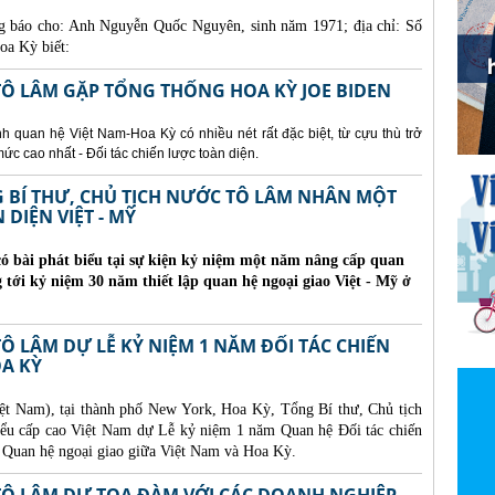
g báo cho:
Anh Nguyễn Quốc Nguyên, sinh năm 1971; địa chỉ: Số
oa Kỳ biết:
TÔ LÂM GẶP TỔNG THỐNG HOA KỲ JOE BIDEN
 quan hệ Việt Nam-Hoa Kỳ có nhiều nét rất đặc biệt, từ cựu thù trở
 mức cao nhất - Đối tác chiến lược toàn diện.
G BÍ THƯ, CHỦ TỊCH NƯỚC TÔ LÂM NHÂN MỘT
DIỆN VIỆT - MỸ
ó bài phát biểu tại sự kiện kỷ niệm một năm nâng cấp quan
g tới kỷ niệm 30 năm thiết lập quan hệ ngoại giao Việt - Mỹ ở
Ô LÂM DỰ LỄ KỶ NIỆM 1 NĂM ĐỐI TÁC CHIẾN
OA KỲ
iệt Nam), tại thành phố New York, Hoa Kỳ, Tổng Bí thư, Chủ tịch
ểu cấp cao Việt Nam dự Lễ kỷ niệm 1 năm Quan hệ Đối tác chiến
m Quan hệ ngoại giao giữa Việt Nam và Hoa Kỳ.