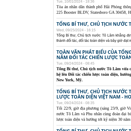
Tue, 10/01/2024 - 18:36
Tòa án nhân dân thành phố Hải Phòng thôn
225 Booster BLDV, Statesboro GA 30458, H
TỔNG BÍ THƯ, CHỦ TỊCH NƯỚC 
Wed, 09/25/2024 - 16:15
Tổng Bí thư, Chủ tịch nước Tô Lâm khẳng định
thành đối tác, đối tác toàn diện và bây giờ đạt
TOÀN VĂN PHÁT BIỂU CỦA TỔN
NĂM ĐỐI TÁC CHIẾN LƯỢC TOÀN 
Tue, 09/24/2024 - 08:45
Tổng Bí thư, Chủ tịch nước Tô Lâm vừa c
hệ lên Đối tác chiến lược toàn diện, hướn
New York, Mỹ.
TỔNG BÍ THƯ, CHỦ TỊCH NƯỚC T
LƯỢC TOÀN DIỆN VIỆT NAM - H
Tue, 09/24/2024 - 08:35
Tối 22/9, giờ địa phương (sáng 23/9, giờ V
nước Tô Lâm và Phu nhân cùng đoàn đại bi
lược toàn diện và hướng tới kỷ niệm 30 nă