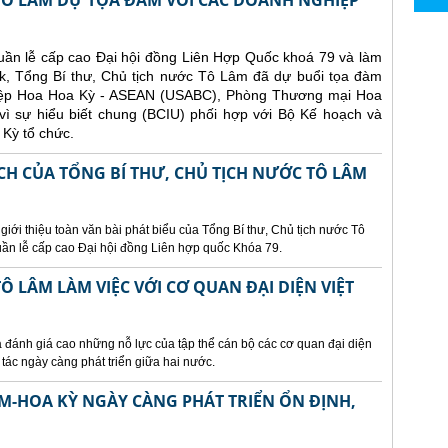
 TÔ LÂM DỰ TỌA ĐÀM VỚI CÁC DOANH NGHIỆP
uần lễ cấp cao Đại hội đồng Liên Hợp Quốc khoá 79 và làm
ork, Tổng Bí thư, Chủ tịch nước Tô Lâm đã dự buổi tọa đàm
iệp Hoa Hoa Kỳ - ASEAN (USABC), Phòng Thương mại Hoa
ì sự hiểu biết chung (BCIU) phối hợp với Bộ Kế hoạch và
 Kỳ tổ chức.
CH CỦA TỔNG BÍ THƯ, CHỦ TỊCH NƯỚC TÔ LÂM
 giới thiệu toàn văn bài phát biểu của Tổng Bí thư, Chủ tịch nước Tô
ần lễ cấp cao Đại hội đồng Liên hợp quốc Khóa 79.
Ô LÂM LÀM VIỆC VỚI CƠ QUAN ĐẠI DIỆN VIỆT
 đánh giá cao những nỗ lực của tập thể cán bộ các cơ quan đại diện
tác ngày càng phát triển giữa hai nước.
AM-HOA KỲ NGÀY CÀNG PHÁT TRIỂN ỔN ĐỊNH,