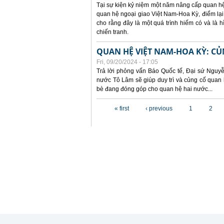
Tại sự kiện kỷ niệm một năm nâng cấp quan hệ 
quan hệ ngoại giao Việt Nam-Hoa Kỳ, điểm lại
cho rằng đây là một quá trình hiếm có và là
chiến tranh.
QUAN HỆ VIỆT NAM-HOA KỲ: CỦ
Fri, 09/20/2024 - 17:05
Trả lời phỏng vấn Báo Quốc tế, Đại sứ Nguy
nước Tô Lâm sẽ giúp duy trì và củng cố quan 
bè đang đóng góp cho quan hệ hai nước...
Pages
« first
‹ previous
1
2