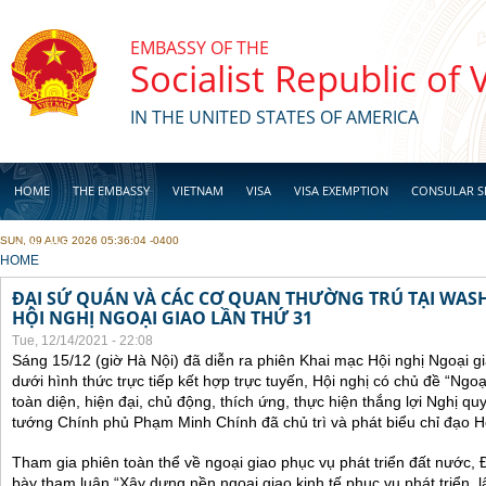
Skip to main content
EMBASSY OF THE
Socialist Republic of
IN THE UNITED STATES OF AMERICA
HOME
THE EMBASSY
VIETNAM
VISA
VISA EXEMPTION
CONSULAR S
SUN, 09 AUG 2026 05:36:04 -0400
BUSINESS
YOU ARE HERE
HOME
ĐẠI SỨ QUÁN VÀ CÁC CƠ QUAN THƯỜNG TRÚ TẠI WA
HỘI NGHỊ NGOẠI GIAO LẦN THỨ 31
Tue, 12/14/2021 - 22:08
Sáng 15/12 (giờ Hà Nội) đã diễn ra phiên Khai mạc Hội nghị Ngoại g
dưới hình thức trực tiếp kết hợp trực tuyến, Hội nghị có chủ đề “Ngo
toàn diện, hiện đại, chủ động, thích ứng, thực hiện thắng lợi Nghị qu
tướng Chính phủ Phạm Minh Chính đã chủ trì và phát biểu chỉ đạo Hộ
Tham gia phiên toàn thể về ngoại giao phục vụ phát triển đất nước, 
bày tham luận “Xây dựng nền ngoại giao kinh tế phục vụ phát triển, 