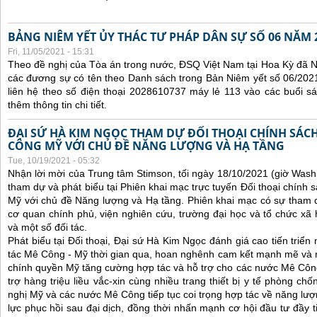
BẢNG NIÊM YẾT ỦY THÁC TƯ PHÁP DÂN SỰ SỐ 06 NĂM 
Fri, 11/05/2021 - 15:31
Theo đề nghị của Tòa án trong nước, ĐSQ Việt Nam tại Hoa Kỳ đã Ni
các đương sự có tên theo Danh sách trong Bản Niêm yết số 06/2021
liên hệ theo số điện thoại 2028610737 máy lẻ 113 vào các buổi sá
thêm thông tin chi tiết.
ĐẠI SỨ HÀ KIM NGỌC THAM DỰ ĐỐI THOẠI CHÍNH SÁCH
CÔNG MỸ VỚI CHỦ ĐỀ NĂNG LƯỢNG VÀ HẠ TẦNG
Tue, 10/19/2021 - 05:32
Nhận lời mời của Trung tâm Stimson, tối ngày 18/10/2021 (giờ Wash
tham dự và phát biểu tại Phiên khai mạc trực tuyến Đối thoại chính 
Mỹ với chủ đề Năng lượng và Hạ tầng. Phiên khai mạc có sự tham 
cơ quan chính phủ, viện nghiên cứu, trường đại học và tổ chức x
và một số đối tác.
Phát biểu tại Đối thoại, Đại sứ Hà Kim Ngọc đánh giá cao tiến triể
tác Mê Công - Mỹ thời gian qua, hoan nghênh cam kết mạnh mẽ và 
chính quyền Mỹ tăng cường hợp tác và hỗ trợ cho các nước Mê Công, 
trợ hàng triệu liều vắc-xin cùng nhiều trang thiết bị y tế phòng ch
nghị Mỹ và các nước Mê Công tiếp tục coi trọng hợp tác về năng lượn
lực phục hồi sau đại dịch, đồng thời nhấn mạnh cơ hội đầu tư đầy 