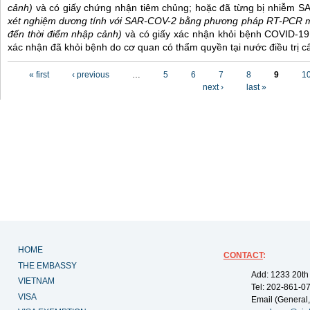
cảnh)
và có giấy chứng nhận tiêm chủng; hoặc đã từng bị nhiễm 
xét nghiệm dương tính với SAR-COV-2 bằng phương pháp RT-PCR m
đến thời điểm nhập cảnh)
và có giấy xác nhận khỏi bệnh COVID-19
xác nhận đã khỏi bệnh do cơ quan có thẩm quyền tại nước điều trị c
Pages
« first
‹ previous
…
5
6
7
8
9
1
next ›
last »
HOME
CONTACT
:
THE EMBASSY
Add: 1233 20th
VIETNAM
Tel: 202-861-0
VISA
Email (General,