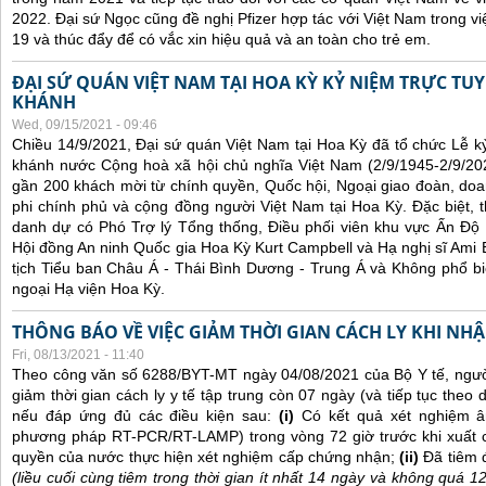
2022. Đại sứ Ngọc cũng đề nghị Pfizer hợp tác với Việt Nam trong việ
19 và thúc đẩy để có vắc xin hiệu quả và an toàn cho trẻ em.
ĐẠI SỨ QUÁN VIỆT NAM TẠI HOA KỲ KỶ NIỆM TRỰC TU
KHÁNH
Wed, 09/15/2021 - 09:46
Chiều 14/9/2021, Đại sứ quán Việt Nam tại Hoa Kỳ đã tổ chức Lễ 
khánh nước Cộng hoà xã hội chủ nghĩa Việt Nam (2/9/1945-2/9/202
gần 200 khách mời từ chính quyền, Quốc hội, Ngoại giao đoàn, doan
phi chính phủ và cộng đồng người Việt Nam tại Hoa Kỳ. Đặc biệt,
danh dự có Phó Trợ lý Tổng thống, Điều phối viên khu vực Ấn Đ
Hội đồng An ninh Quốc gia Hoa Kỳ Kurt Campbell và Hạ nghị sĩ Ami B
tịch Tiểu ban Châu Á - Thái Bình Dương - Trung Á và Không phổ bi
ngoại Hạ viện Hoa Kỳ.
THÔNG BÁO VỀ VIỆC GIẢM THỜI GIAN CÁCH LY KHI NH
Fri, 08/13/2021 - 11:40
Theo công văn số 6288/BYT-MT ngày 04/08/2021 của Bộ Y tế, ngư
giảm thời gian cách ly y tế tập trung còn 07 ngày (và tiếp tục theo d
nếu đáp ứng đủ các điều kiện sau:
(i)
Có kết quả xét nghiệm â
phương pháp RT-PCR/RT-LAMP) trong vòng 72 giờ trước khi xuất 
quyền của nước thực hiện xét nghiệm cấp chứng nhận;
(ii)
Đã tiêm 
(liều cuối cùng tiêm trong thời gian ít nhất 14 ngày và không quá 1