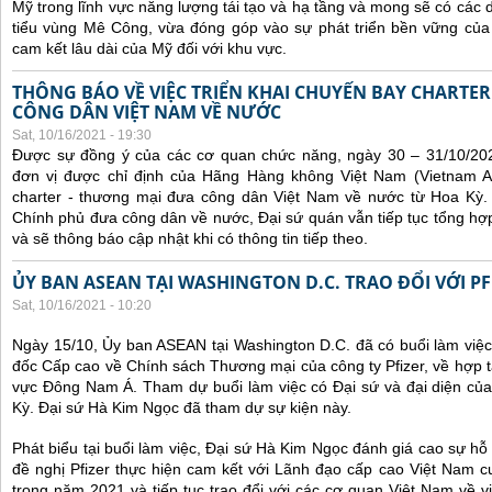
Mỹ trong lĩnh vực năng lượng tái tạo và hạ tầng và mong sẽ có các 
tiểu vùng Mê Công, vừa đóng góp vào sự phát triển bền vững của 
cam kết lâu dài của Mỹ đối với khu vực.
THÔNG BÁO VỀ VIỆC TRIỂN KHAI CHUYẾN BAY CHARTE
CÔNG DÂN VIỆT NAM VỀ NƯỚC
Sat, 10/16/2021 - 19:30
Được sự đồng ý của các cơ quan chức năng, ngày 30 – 31/10/20
đơn vị được chỉ định của Hãng Hàng không Việt Nam (Vietnam Ai
charter - thương mại đưa công dân Việt Nam về nước từ Hoa Kỳ.
Chính phủ đưa công dân về nước, Đại sứ quán vẫn tiếp tục tổng hợp
và sẽ thông báo cập nhật khi có thông tin tiếp theo.
ỦY BAN ASEAN TẠI WASHINGTON D.C. TRAO ĐỔI VỚI PF
Sat, 10/16/2021 - 10:20
Ngày 15/10, Ủy ban ASEAN tại Washington D.C. đã có buổi làm việ
đốc Cấp cao về Chính sách Thương mại của công ty Pfizer, về hợp t
vực Đông Nam Á. Tham dự buổi làm việc có Đại sứ và đại diện của
Kỳ. Đại sứ Hà Kim Ngọc đã tham dự sự kiện này.
Phát biểu tại buổi làm việc, Đại sứ Hà Kim Ngọc đánh giá cao sự hỗ 
đề nghị Pfizer thực hiện cam kết với Lãnh đạo cấp cao Việt Nam cu
trong năm 2021 và tiếp tục trao đổi với các cơ quan Việt Nam về v