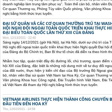
doanh nghiệp làm trung tâm phục vụ”.
Toàn thể cán bộ, nhân viên Đạ
Cơ quan Thương vụ, Phòng Tùy viên Quốc phòng, Văn phòng Khoa 
nghị bằng hình thức trực tuyến.
ĐẠI SỨ QUÁN VÀ CÁC CƠ QUAN THƯỜNG TRÚ TẠI WA
HỘI NGHỊ ĐỐI NGOẠI TOÀN QUỐC TRIỂN KHAI THỰC HI
ĐẠI BIỂU TOÀN QUỐC LẦN THỨ XIII CỦA ĐẢNG
Mon, 12/13/2021 - 22:40
Sáng ngày 14/12/2021 (giờ Hà Nội), tại Hà Nội, dưới sự chủ trì của
Hội nghị đối ngoại toàn quốc
triển khai thực hiện Nghị quyết Đại hội đ
của Đảng do Bộ Chính trị, Ban Bí thư tổ chức đã diễn ra theo hình thứ
Nhằm học tập, quán triệt đầy đủ đường lối, chủ trương, quan điểm 
hội XIII của Đảng, đặc biệt là những nội dung mới về tư duy đổi ngoạ
của đất nước, thực hiện ý kiến chỉ đạo của Bộ trưởng Bộ Ngoại gi
bộ, nhân viên Đại sứ quán Việt Nam tại Hoa Kỳ, Cơ quan Thương v
Văn phòng Khoa học Công nghệ, Đài Truyền hình Việt Nam, Đài Ti
xã Việt Nam đã tham dự Hội nghị bằng hình thức trực tuyến.
VIETNAM AIRLINES THỰC HIỆN THÀNH CÔNG CHUYẾN 
ĐẦU TIÊN ĐẾN HOA KỲ
Thu, 12/02/2021 - 14:58