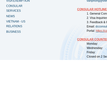
VISA EXEMPTION
vanphong@vie
CONSULAR
CONSULAR HOTLINE
SERVICES
1. General Con
NEWS
2. Visa Inquiri
VIETNAM - US
3. Feedback & 
RELATIONS
Email:
dcconsu
Portal:
https://
co
BUSINESS
CONSULAR COUNTER
Monday: 09:
Wednesday: 0
Friday: 09:
Closed on 2 Sep