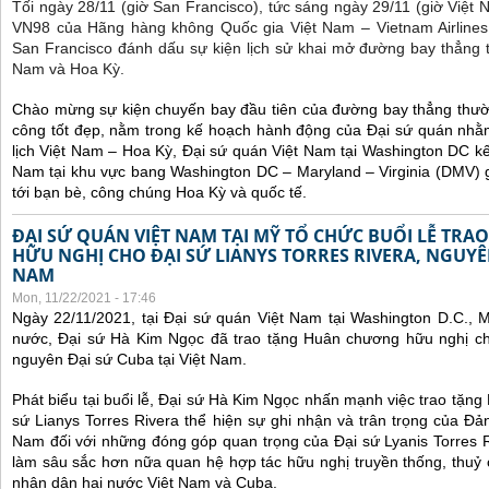
Tối ngày 28/11 (giờ San Francisco), tức sáng ngày 29/11 (giờ Việt
VN98 của Hãng hàng không Quốc gia Việt Nam – Vietnam Airlines
San Francisco đánh dấu sự kiện lịch sử khai mở đường bay thẳng 
Nam và Hoa Kỳ.
Chào mừng sự kiện chuyến bay đầu tiên của đường bay thẳng thườ
công tốt đẹp, nằm trong kế hoạch hành động của Đại sứ quán nhằm
lịch Việt Nam – Hoa Kỳ, Đại sứ quán Việt Nam tại Washington DC kế
Nam tại khu vực bang Washington DC – Maryland – Virginia (DMV) gi
tới bạn bè, công chúng Hoa Kỳ và quốc tế.
ĐẠI SỨ QUÁN VIỆT NAM TẠI MỸ TỔ CHỨC BUỔI LỄ TR
HỮU NGHỊ CHO ĐẠI SỨ LIANYS TORRES RIVERA, NGUYÊN
NAM
Mon, 11/22/2021 - 17:46
Ngày 22/11/2021, tại Đại sứ quán Việt Nam tại Washington D.C., 
nước, Đại sứ Hà Kim Ngọc đã trao tặng Huân chương hữu nghị cho
nguyên Đại sứ Cuba tại Việt Nam.
Phát biểu tại buổi lễ, Đại sứ Hà Kim Ngọc nhấn mạnh việc trao tặn
sứ Lianys Torres Rivera thể hiện sự ghi nhận và trân trọng của Đ
Nam đối với những đóng góp quan trọng của Đại sứ Lyanis Torres R
làm sâu sắc hơn nữa quan hệ hợp tác hữu nghị truyền thống, thuỷ
nhân dân hai nước Việt Nam và Cuba.