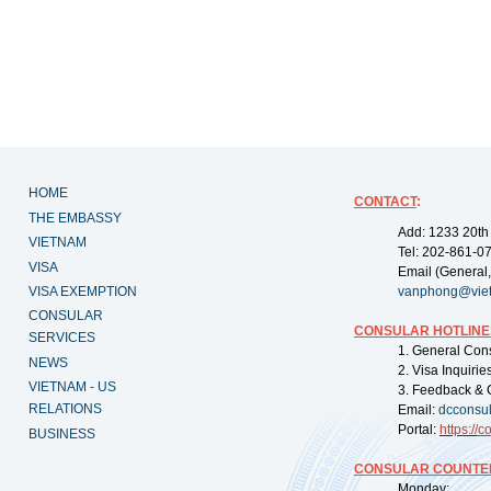
HOME
CONTACT
:
THE EMBASSY
Add: 1233 20th
VIETNAM
Tel: 202-861-0
VISA
Email (General,
VISA EXEMPTION
vanphong@vie
CONSULAR
CONSULAR HOTLINE
SERVICES
1. General Con
NEWS
2. Visa Inquiri
VIETNAM - US
3. Feedback & 
RELATIONS
Email:
dcconsu
Portal:
https://
co
BUSINESS
CONSULAR COUNTER
Monday: 09: