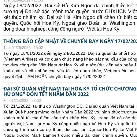
Tue, 02/08/2022 - 17:55
Ngày 08/02/2022, Đại sứ Hà Kim Ngọc đã chính thức kết t
cương vị Đại sứ đặc mệnh toàn quyền nước CHXHCN Việt
kết thúc nhiệm kỳ, Đại sứ Hà Kim Ngọc đã chào từ biệt cá
quyền, Quốc hội Hoa Kỳ, Ngoại giao Đoàn tại Washington 
đồng doanh nghiệp, cộng đồng người Việt tại Hoa Kỳ.
THÔNG BÁO CẬP NHẬT VỀ CHUYẾN BAY NGÀY 17/02/20
Tue, 01/25/2022 - 15:02
Từ ngày 18/01/2022 đến ngày 24/01/2022, Đại sứ quán đã phối hợp
(Vietnam Airlines) và cơ quan chức năng khảo sát nhu cầu của côn
trợ đưa công dân Việt Nam từ Hoa Kỳ về nước (dự kiến vào ngày 
khảo sát và cân nhắc các yếu tố liên quan khác, Vietnam Airline
quyết định TẠM HOÃN chuyến bay ngày 17/02/2022.
ĐẠI SỨ QUÁN VIỆT NAM TẠI HOA KỲ TỔ CHỨC CHƯƠNG
HƯƠNG” ĐÓN TẾT NHÂM DẦN 2022
Fri, 01/21/2022 - 23:02
Tối 21/1/2022, tại thủ đô Washington DC, Đại sứ quán Việt Nam tại
Xuân Quê hương mừng xuân Nhâm Dần 2022 với hình thức trực tuyế
khách mời từ các điểm cầu trên khắp Hoa Kỳ, trong đó có các đại
người Việt Nam tại Hoa Kỳ cùng nhiều bạn bè Hoa Kỳ và quốc tế 
chương trình còn có sự tham dự của tân Đại sứ Hoa Kỳ tại Việt
Ngoại trưởng Mark Lambert cùng nhiều đại diện chính quyền, Quốc