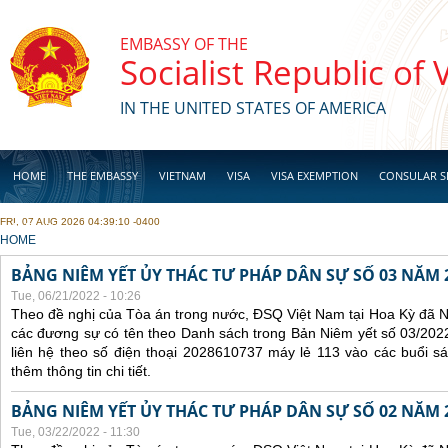
Skip to main content
EMBASSY OF THE
Socialist Republic of
IN THE UNITED STATES OF AMERICA
HOME
THE EMBASSY
VIETNAM
VISA
VISA EXEMPTION
CONSULAR S
FRI, 07 AUG 2026 04:39:10 -0400
BUSINESS
YOU ARE HERE
HOME
BẢNG NIÊM YẾT ỦY THÁC TƯ PHÁP DÂN SỰ SỐ 03 NĂM 
Tue, 06/21/2022 - 10:26
Theo đề nghị của Tòa án trong nước, ĐSQ Việt Nam tại Hoa Kỳ đã Ni
các đương sự có tên theo Danh sách trong Bản Niêm yết số 03/2022
liên hệ theo số điện thoại 2028610737 máy lẻ 113 vào các buổi sá
thêm thông tin chi tiết.
BẢNG NIÊM YẾT ỦY THÁC TƯ PHÁP DÂN SỰ SỐ 02 NĂM 
Tue, 03/22/2022 - 11:30