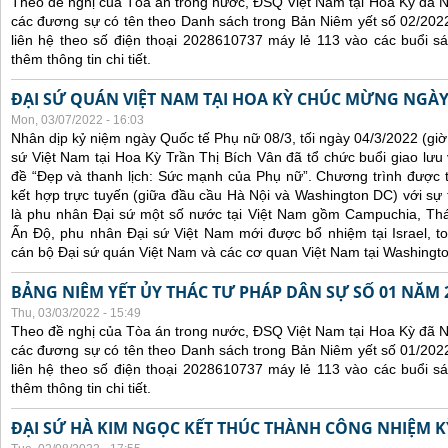
Theo đề nghị của Tòa án trong nước, ĐSQ Việt Nam tại Hoa Kỳ đã Ni
các đương sự có tên theo Danh sách trong Bản Niêm yết số 02/2022
liên hệ theo số điện thoại 2028610737 máy lẻ 113 vào các buổi sá
thêm thông tin chi tiết.
ĐẠI SỨ QUÁN VIỆT NAM TẠI HOA KỲ CHÚC MỪNG NGÀY
Mon, 03/07/2022 - 16:03
Nhân dịp kỷ niệm ngày Quốc tế Phụ nữ 08/3, tối ngày 04/3/2022 (gi
sứ Việt Nam tại Hoa Kỳ Trần Thị Bích Vân đã tổ chức buổi giao lưu
đề “Đẹp và thanh lịch: Sức mạnh của Phụ nữ”. Chương trình được tổ
kết hợp trực tuyến (giữa đầu cầu Hà Nội và Washington DC) với s
là phu nhân Đại sứ một số nước tại Việt Nam gồm Campuchia, Thái
Ấn Độ, phu nhân Đại sứ Việt Nam mới được bổ nhiệm tại Israel, t
cán bộ Đại sứ quán Việt Nam và các cơ quan Việt Nam tại Washingt
BẢNG NIÊM YẾT ỦY THÁC TƯ PHÁP DÂN SỰ SỐ 01 NĂM 
Thu, 03/03/2022 - 15:49
Theo đề nghị của Tòa án trong nước, ĐSQ Việt Nam tại Hoa Kỳ đã Ni
các đương sự có tên theo Danh sách trong Bản Niêm yết số 01/2022
liên hệ theo số điện thoại 2028610737 máy lẻ 113 vào các buổi sá
thêm thông tin chi tiết.
ĐẠI SỨ HÀ KIM NGỌC KẾT THÚC THÀNH CÔNG NHIỆM KỲ