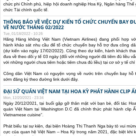
chức phi Chính phủ, hiệp hội doanh nghiệp Hoa Kỳ, Ngân hàng Thế gi
chức Tài chính quốc tế.
THÔNG BÁO VỀ VIỆC DỰ KIẾN TỔ CHỨC CHUYẾN BAY Đ
VỀ NƯỚC THÁNG 02/2022
Tue, 01/18/2022 - 10:26
Hãng Hàng không Việt Nam (Vietnam Airlines) đang phối hợp vớ
hành khảo sát nhu cầu để tổ chức chuyến bay hỗ trợ đưa công d
(dự kiến vào ngày 17/02/2022).
Cũng theo dự kiến, hành khách tha
đưa về theo dõi y tế 03 ngày (đối với những người đã tiêm đủ liều vắ
với những người chưa tiêm hoặc tiêm chưa đủ liều) tại cơ sở y tế chỉ 
Công dân Việt Nam có nguyện vọng về nước trên chuyến bay hỗ t
sớm đăng ký theo đường link dưới đây.
ĐẠI SỨ QUÁN VIỆT NAM TẠI HOA KỲ PHÁT HÀNH CLIP 
Mon, 12/20/2021 - 23:34
Ngày 20/12/2021, tại buổi gặp gỡ thân mật với bạn bè, đối tác Ho
quán Việt Nam tại Washington D.C đã chính thức phát hành clip Ẩ
Vietnamese cuisine”.
Phát biểu tại sự kiện, đại biện Hoàng Thị Thanh Nga bày tỏ vui mừn
cực của quan hệ Việt Nam – Hoa Kỳ trong năm 2021, đặc biệt khi 