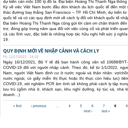
dự kiến cán mốc 100 tỷ đô la. Đại biện Hoàng Thị Thanh Nga thông 
Kỳ về việc Việt Nam bước đầu đón khách du lịch quốc tế đến một 
thác đường bay thẳng San Francisco – TP. Hồ Chí Minh, dự kiến từ
quốc tế và có các quy định mới về cách ly đối với khách quốc tế nh
Đại biện Hoàng Thị Thanh Nga cũng gửi lời cảm ơn chân thành đến 
trợ, đóng góp trong năm qua đối với việc củng cố và phát triển qua
cả các lĩnh vực, đặc biệt là những hợp tác hữu nghị hết sức ý nghĩ
19.
QUY ĐỊNH MỚI VỀ NHẬP CẢNH VÀ CÁCH LY
Fri, 12/17/2021 - 14:10
Ngày 16/12/2021, Bộ Y tế đã ban hành công văn số 10688/BYT
COVID-19 đối với người nhập cảnh. Theo đó, kể từ 1/1/2022, ngư
Nam, người Việt Nam định cư ở nước ngoài và thân nhân: vợ/chồ
nước ngoài, có giấy miễn thị thực hoặc thị thực còn hiệu lực) tiê
COVID-19, xét nghiệm PCR âm tính sẽ không phải cách ly tập trung
lưu trú (gồm nhà ở, khách sạn, khu nghỉ dưỡng, ký túc xá, nhà k
doanh…)
Pages
« first
‹ previous
…
4
5
6
7
8
9
next ›
last »