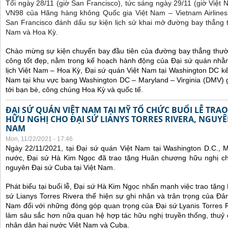
Tối ngày 28/11 (giờ San Francisco), tức sáng ngày 29/11 (giờ Việt
VN98 của Hãng hàng không Quốc gia Việt Nam – Vietnam Airlines
San Francisco đánh dấu sự kiện lịch sử khai mở đường bay thẳng 
Nam và Hoa Kỳ.
Chào mừng sự kiện chuyến bay đầu tiên của đường bay thẳng thườ
công tốt đẹp, nằm trong kế hoạch hành động của Đại sứ quán nhằm
lịch Việt Nam – Hoa Kỳ, Đại sứ quán Việt Nam tại Washington DC kế
Nam tại khu vực bang Washington DC – Maryland – Virginia (DMV) gi
tới bạn bè, công chúng Hoa Kỳ và quốc tế.
ĐẠI SỨ QUÁN VIỆT NAM TẠI MỸ TỔ CHỨC BUỔI LỄ TR
HỮU NGHỊ CHO ĐẠI SỨ LIANYS TORRES RIVERA, NGUYÊN
NAM
Mon, 11/22/2021 - 17:46
Ngày 22/11/2021, tại Đại sứ quán Việt Nam tại Washington D.C., 
nước, Đại sứ Hà Kim Ngọc đã trao tặng Huân chương hữu nghị cho
nguyên Đại sứ Cuba tại Việt Nam.
Phát biểu tại buổi lễ, Đại sứ Hà Kim Ngọc nhấn mạnh việc trao tặn
sứ Lianys Torres Rivera thể hiện sự ghi nhận và trân trọng của Đ
Nam đối với những đóng góp quan trọng của Đại sứ Lyanis Torres R
làm sâu sắc hơn nữa quan hệ hợp tác hữu nghị truyền thống, thuỷ
nhân dân hai nước Việt Nam và Cuba.