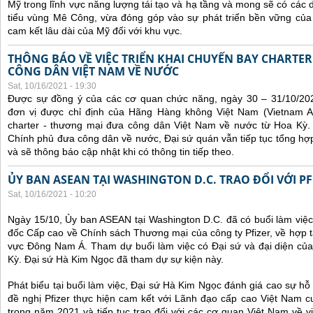
Mỹ trong lĩnh vực năng lượng tái tạo và hạ tầng và mong sẽ có các 
tiểu vùng Mê Công, vừa đóng góp vào sự phát triển bền vững của 
cam kết lâu dài của Mỹ đối với khu vực.
THÔNG BÁO VỀ VIỆC TRIỂN KHAI CHUYẾN BAY CHARTE
CÔNG DÂN VIỆT NAM VỀ NƯỚC
Sat, 10/16/2021 - 19:30
Được sự đồng ý của các cơ quan chức năng, ngày 30 – 31/10/20
đơn vị được chỉ định của Hãng Hàng không Việt Nam (Vietnam Ai
charter - thương mại đưa công dân Việt Nam về nước từ Hoa Kỳ.
Chính phủ đưa công dân về nước, Đại sứ quán vẫn tiếp tục tổng hợp
và sẽ thông báo cập nhật khi có thông tin tiếp theo.
ỦY BAN ASEAN TẠI WASHINGTON D.C. TRAO ĐỔI VỚI PF
Sat, 10/16/2021 - 10:20
Ngày 15/10, Ủy ban ASEAN tại Washington D.C. đã có buổi làm việ
đốc Cấp cao về Chính sách Thương mại của công ty Pfizer, về hợp t
vực Đông Nam Á. Tham dự buổi làm việc có Đại sứ và đại diện của
Kỳ. Đại sứ Hà Kim Ngọc đã tham dự sự kiện này.
Phát biểu tại buổi làm việc, Đại sứ Hà Kim Ngọc đánh giá cao sự hỗ 
đề nghị Pfizer thực hiện cam kết với Lãnh đạo cấp cao Việt Nam cu
trong năm 2021 và tiếp tục trao đổi với các cơ quan Việt Nam về v