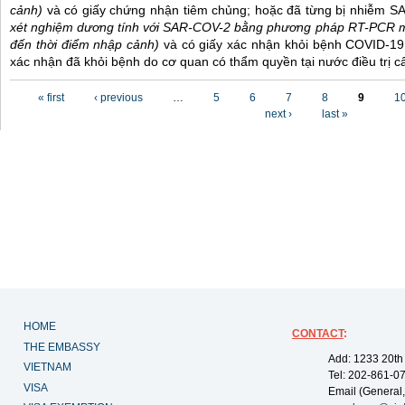
cảnh)
và có giấy chứng nhận tiêm chủng; hoặc đã từng bị nhiễm 
xét nghiệm dương tính với SAR-COV-2 bằng phương pháp RT-PCR m
đến thời điểm nhập cảnh)
và có giấy xác nhận khỏi bệnh COVID-19
xác nhận đã khỏi bệnh do cơ quan có thẩm quyền tại nước điều trị c
Pages
« first
‹ previous
…
5
6
7
8
9
1
next ›
last »
HOME
CONTACT
:
THE EMBASSY
Add: 1233 20th
VIETNAM
Tel: 202-861-0
VISA
Email (General,