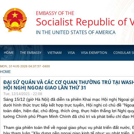
Skip to main content
EMBASSY OF THE
Socialist Republic of
IN THE UNITED STATES OF AMERICA
HOME
THE EMBASSY
VIETNAM
VISA
VISA EXEMPTION
CONSULAR S
MON, 10 AUG 2026 04:37:57 -0400
BUSINESS
YOU ARE HERE
HOME
ĐẠI SỨ QUÁN VÀ CÁC CƠ QUAN THƯỜNG TRÚ TẠI WA
HỘI NGHỊ NGOẠI GIAO LẦN THỨ 31
Tue, 12/14/2021 - 22:08
Sáng 15/12 (giờ Hà Nội) đã diễn ra phiên Khai mạc Hội nghị Ngoại g
dưới hình thức trực tiếp kết hợp trực tuyến, Hội nghị có chủ đề “Ngo
toàn diện, hiện đại, chủ động, thích ứng, thực hiện thắng lợi Nghị qu
tướng Chính phủ Phạm Minh Chính đã chủ trì và phát biểu chỉ đạo Hộ
Tham gia phiên toàn thể về ngoại giao phục vụ phát triển đất nước, 
bày tham luận “Xây dựng nền ngoại giao kinh tế phục vụ phát triển, 