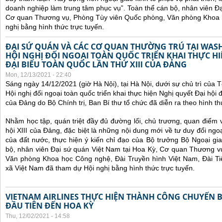
doanh nghiệp làm trung tâm phục vụ”.
Toàn thể cán bộ, nhân viên Đạ
Cơ quan Thương vụ, Phòng Tùy viên Quốc phòng, Văn phòng Khoa 
nghị bằng hình thức trực tuyến.
ĐẠI SỨ QUÁN VÀ CÁC CƠ QUAN THƯỜNG TRÚ TẠI WA
HỘI NGHỊ ĐỐI NGOẠI TOÀN QUỐC TRIỂN KHAI THỰC HI
ĐẠI BIỂU TOÀN QUỐC LẦN THỨ XIII CỦA ĐẢNG
Mon, 12/13/2021 - 22:40
Sáng ngày 14/12/2021 (giờ Hà Nội), tại Hà Nội, dưới sự chủ trì của
Hội nghị đối ngoại toàn quốc
triển khai thực hiện Nghị quyết Đại hội đ
của Đảng do Bộ Chính trị, Ban Bí thư tổ chức đã diễn ra theo hình thứ
Nhằm học tập, quán triệt đầy đủ đường lối, chủ trương, quan điểm 
hội XIII của Đảng, đặc biệt là những nội dung mới về tư duy đổi ngoạ
của đất nước, thực hiện ý kiến chỉ đạo của Bộ trưởng Bộ Ngoại gi
bộ, nhân viên Đại sứ quán Việt Nam tại Hoa Kỳ, Cơ quan Thương v
Văn phòng Khoa học Công nghệ, Đài Truyền hình Việt Nam, Đài Ti
xã Việt Nam đã tham dự Hội nghị bằng hình thức trực tuyến.
VIETNAM AIRLINES THỰC HIỆN THÀNH CÔNG CHUYẾN 
ĐẦU TIÊN ĐẾN HOA KỲ
Thu, 12/02/2021 - 14:58