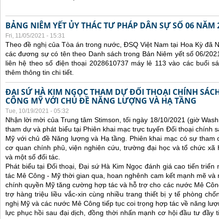
BẢNG NIÊM YẾT ỦY THÁC TƯ PHÁP DÂN SỰ SỐ 06 NĂM 
Fri, 11/05/2021 - 15:31
Theo đề nghị của Tòa án trong nước, ĐSQ Việt Nam tại Hoa Kỳ đã Ni
các đương sự có tên theo Danh sách trong Bản Niêm yết số 06/2021
liên hệ theo số điện thoại 2028610737 máy lẻ 113 vào các buổi sá
thêm thông tin chi tiết.
ĐẠI SỨ HÀ KIM NGỌC THAM DỰ ĐỐI THOẠI CHÍNH SÁCH
CÔNG MỸ VỚI CHỦ ĐỀ NĂNG LƯỢNG VÀ HẠ TẦNG
Tue, 10/19/2021 - 05:32
Nhận lời mời của Trung tâm Stimson, tối ngày 18/10/2021 (giờ Wash
tham dự và phát biểu tại Phiên khai mạc trực tuyến Đối thoại chính 
Mỹ với chủ đề Năng lượng và Hạ tầng. Phiên khai mạc có sự tham 
cơ quan chính phủ, viện nghiên cứu, trường đại học và tổ chức x
và một số đối tác.
Phát biểu tại Đối thoại, Đại sứ Hà Kim Ngọc đánh giá cao tiến triể
tác Mê Công - Mỹ thời gian qua, hoan nghênh cam kết mạnh mẽ và 
chính quyền Mỹ tăng cường hợp tác và hỗ trợ cho các nước Mê Công, 
trợ hàng triệu liều vắc-xin cùng nhiều trang thiết bị y tế phòng ch
nghị Mỹ và các nước Mê Công tiếp tục coi trọng hợp tác về năng lượn
lực phục hồi sau đại dịch, đồng thời nhấn mạnh cơ hội đầu tư đầy 