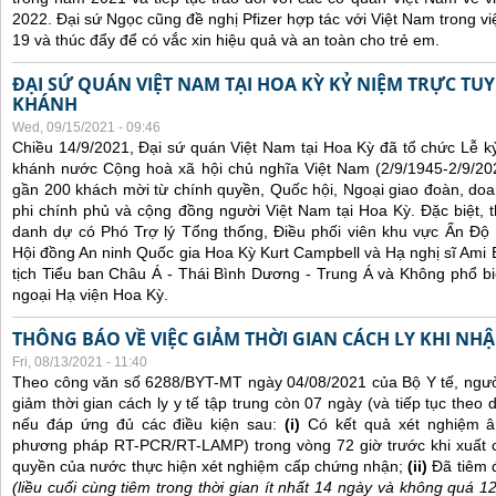
2022. Đại sứ Ngọc cũng đề nghị Pfizer hợp tác với Việt Nam trong việ
19 và thúc đẩy để có vắc xin hiệu quả và an toàn cho trẻ em.
ĐẠI SỨ QUÁN VIỆT NAM TẠI HOA KỲ KỶ NIỆM TRỰC TU
KHÁNH
Wed, 09/15/2021 - 09:46
Chiều 14/9/2021, Đại sứ quán Việt Nam tại Hoa Kỳ đã tổ chức Lễ 
khánh nước Cộng hoà xã hội chủ nghĩa Việt Nam (2/9/1945-2/9/202
gần 200 khách mời từ chính quyền, Quốc hội, Ngoại giao đoàn, doan
phi chính phủ và cộng đồng người Việt Nam tại Hoa Kỳ. Đặc biệt,
danh dự có Phó Trợ lý Tổng thống, Điều phối viên khu vực Ấn Đ
Hội đồng An ninh Quốc gia Hoa Kỳ Kurt Campbell và Hạ nghị sĩ Ami B
tịch Tiểu ban Châu Á - Thái Bình Dương - Trung Á và Không phổ bi
ngoại Hạ viện Hoa Kỳ.
THÔNG BÁO VỀ VIỆC GIẢM THỜI GIAN CÁCH LY KHI NH
Fri, 08/13/2021 - 11:40
Theo công văn số 6288/BYT-MT ngày 04/08/2021 của Bộ Y tế, ngư
giảm thời gian cách ly y tế tập trung còn 07 ngày (và tiếp tục theo d
nếu đáp ứng đủ các điều kiện sau:
(i)
Có kết quả xét nghiệm â
phương pháp RT-PCR/RT-LAMP) trong vòng 72 giờ trước khi xuất 
quyền của nước thực hiện xét nghiệm cấp chứng nhận;
(ii)
Đã tiêm 
(liều cuối cùng tiêm trong thời gian ít nhất 14 ngày và không quá 1