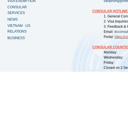
VISA EXEMPTION
vanphong@vie
CONSULAR
CONSULAR HOTLINE
SERVICES
1. General Con
NEWS
2. Visa Inquiri
VIETNAM - US
3. Feedback & 
RELATIONS
Email:
dcconsu
Portal:
https://
co
BUSINESS
CONSULAR COUNTER
Monday: 09:
Wednesday: 0
Friday: 09:
Closed on 2 Sep