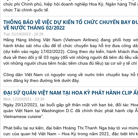
chức phi Chính phủ, hiệp hội doanh nghiệp Hoa Kỳ, Ngân hàng Thế gi
chức Tài chính quốc tế.
THÔNG BÁO VỀ VIỆC DỰ KIẾN TỔ CHỨC CHUYẾN BAY Đ
VỀ NƯỚC THÁNG 02/2022
Tue, 01/18/2022 - 10:26
Hãng Hàng không Việt Nam (Vietnam Airlines) đang phối hợp vớ
hành khảo sát nhu cầu để tổ chức chuyến bay hỗ trợ đưa công d
(dự kiến vào ngày 17/02/2022).
Cũng theo dự kiến, hành khách tha
đưa về theo dõi y tế 03 ngày (đối với những người đã tiêm đủ liều vắ
với những người chưa tiêm hoặc tiêm chưa đủ liều) tại cơ sở y tế chỉ 
Công dân Việt Nam có nguyện vọng về nước trên chuyến bay hỗ t
sớm đăng ký theo đường link dưới đây.
ĐẠI SỨ QUÁN VIỆT NAM TẠI HOA KỲ PHÁT HÀNH CLIP 
Mon, 12/20/2021 - 23:34
Ngày 20/12/2021, tại buổi gặp gỡ thân mật với bạn bè, đối tác Ho
quán Việt Nam tại Washington D.C đã chính thức phát hành clip Ẩ
Vietnamese cuisine”.
Phát biểu tại sự kiện, đại biện Hoàng Thị Thanh Nga bày tỏ vui mừn
cực của quan hệ Việt Nam – Hoa Kỳ trong năm 2021, đặc biệt khi 