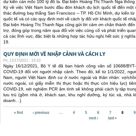
dự kiến cán mốc 100 tỷ đô la. Đại biện Hoàng Thị Thanh Nga thông 
Kỳ về việc Việt Nam bước đầu đón khách du lịch quốc tế đến một 
thác đường bay thẳng San Francisco – TP. Hồ Chí Minh, dự kiến từ
quốc tế và có các quy định mới về cách ly đối với khách quốc tế nh
Đại biện Hoàng Thị Thanh Nga cũng gửi lời cảm ơn chân thành đến 
trợ, đóng góp trong năm qua đối với việc củng cố và phát triển qua
cả các lĩnh vực, đặc biệt là những hợp tác hữu nghị hết sức ý nghĩ
19.
QUY ĐỊNH MỚI VỀ NHẬP CẢNH VÀ CÁCH LY
Fri, 12/17/2021 - 14:10
Ngày 16/12/2021, Bộ Y tế đã ban hành công văn số 10688/BYT
COVID-19 đối với người nhập cảnh. Theo đó, kể từ 1/1/2022, ngư
Nam, người Việt Nam định cư ở nước ngoài và thân nhân: vợ/chồ
nước ngoài, có giấy miễn thị thực hoặc thị thực còn hiệu lực) tiê
COVID-19, xét nghiệm PCR âm tính sẽ không phải cách ly tập trung
lưu trú (gồm nhà ở, khách sạn, khu nghỉ dưỡng, ký túc xá, nhà k
doanh…)
Pages
« first
‹ previous
…
4
5
6
7
8
9
next ›
last »