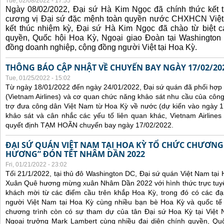
Tue, 02/08/2022 - 17:55
Ngày 08/02/2022, Đại sứ Hà Kim Ngọc đã chính thức kết t
cương vị Đại sứ đặc mệnh toàn quyền nước CHXHCN Việt
kết thúc nhiệm kỳ, Đại sứ Hà Kim Ngọc đã chào từ biệt cá
quyền, Quốc hội Hoa Kỳ, Ngoại giao Đoàn tại Washington 
đồng doanh nghiệp, cộng đồng người Việt tại Hoa Kỳ.
THÔNG BÁO CẬP NHẬT VỀ CHUYẾN BAY NGÀY 17/02/20
Tue, 01/25/2022 - 15:02
Từ ngày 18/01/2022 đến ngày 24/01/2022, Đại sứ quán đã phối hợp
(Vietnam Airlines) và cơ quan chức năng khảo sát nhu cầu của côn
trợ đưa công dân Việt Nam từ Hoa Kỳ về nước (dự kiến vào ngày 
khảo sát và cân nhắc các yếu tố liên quan khác, Vietnam Airline
quyết định TẠM HOÃN chuyến bay ngày 17/02/2022.
ĐẠI SỨ QUÁN VIỆT NAM TẠI HOA KỲ TỔ CHỨC CHƯƠNG
HƯƠNG” ĐÓN TẾT NHÂM DẦN 2022
Fri, 01/21/2022 - 23:02
Tối 21/1/2022, tại thủ đô Washington DC, Đại sứ quán Việt Nam tại
Xuân Quê hương mừng xuân Nhâm Dần 2022 với hình thức trực tuyế
khách mời từ các điểm cầu trên khắp Hoa Kỳ, trong đó có các đại
người Việt Nam tại Hoa Kỳ cùng nhiều bạn bè Hoa Kỳ và quốc tế 
chương trình còn có sự tham dự của tân Đại sứ Hoa Kỳ tại Việt
Ngoại trưởng Mark Lambert cùng nhiều đại diện chính quyền, Quốc