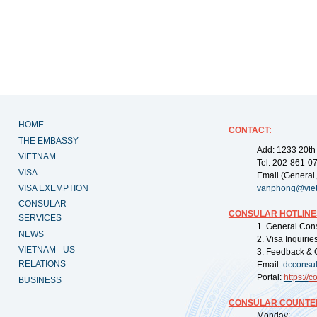
HOME
CONTACT
:
THE EMBASSY
Add: 1233 20th
VIETNAM
Tel: 202-861-0
VISA
Email (General,
VISA EXEMPTION
vanphong@vie
CONSULAR
CONSULAR HOTLINE
SERVICES
1. General Con
NEWS
2. Visa Inquiri
VIETNAM - US
3. Feedback & 
RELATIONS
Email:
dcconsu
Portal:
https://
co
BUSINESS
CONSULAR COUNTER
Monday: 09: