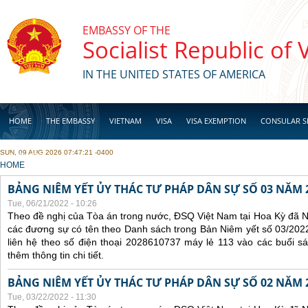
Skip to main content
EMBASSY OF THE
Socialist Republic of
IN THE UNITED STATES OF AMERICA
HOME
THE EMBASSY
VIETNAM
VISA
VISA EXEMPTION
CONSULAR S
SUN, 09 AUG 2026 07:47:21 -0400
BUSINESS
YOU ARE HERE
HOME
BẢNG NIÊM YẾT ỦY THÁC TƯ PHÁP DÂN SỰ SỐ 03 NĂM 
Tue, 06/21/2022 - 10:26
Theo đề nghị của Tòa án trong nước, ĐSQ Việt Nam tại Hoa Kỳ đã Ni
các đương sự có tên theo Danh sách trong Bản Niêm yết số 03/2022
liên hệ theo số điện thoại 2028610737 máy lẻ 113 vào các buổi sá
thêm thông tin chi tiết.
BẢNG NIÊM YẾT ỦY THÁC TƯ PHÁP DÂN SỰ SỐ 02 NĂM 
Tue, 03/22/2022 - 11:30