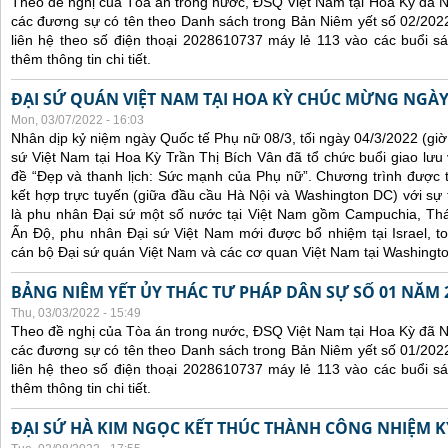
Theo đề nghị của Tòa án trong nước, ĐSQ Việt Nam tại Hoa Kỳ đã Ni
các đương sự có tên theo Danh sách trong Bản Niêm yết số 02/2022
liên hệ theo số điện thoại 2028610737 máy lẻ 113 vào các buổi sá
thêm thông tin chi tiết.
ĐẠI SỨ QUÁN VIỆT NAM TẠI HOA KỲ CHÚC MỪNG NGÀY
Mon, 03/07/2022 - 16:03
Nhân dịp kỷ niệm ngày Quốc tế Phụ nữ 08/3, tối ngày 04/3/2022 (gi
sứ Việt Nam tại Hoa Kỳ Trần Thị Bích Vân đã tổ chức buổi giao lưu
đề “Đẹp và thanh lịch: Sức mạnh của Phụ nữ”. Chương trình được tổ
kết hợp trực tuyến (giữa đầu cầu Hà Nội và Washington DC) với s
là phu nhân Đại sứ một số nước tại Việt Nam gồm Campuchia, Thái
Ấn Độ, phu nhân Đại sứ Việt Nam mới được bổ nhiệm tại Israel, t
cán bộ Đại sứ quán Việt Nam và các cơ quan Việt Nam tại Washingt
BẢNG NIÊM YẾT ỦY THÁC TƯ PHÁP DÂN SỰ SỐ 01 NĂM 
Thu, 03/03/2022 - 15:49
Theo đề nghị của Tòa án trong nước, ĐSQ Việt Nam tại Hoa Kỳ đã Ni
các đương sự có tên theo Danh sách trong Bản Niêm yết số 01/2022
liên hệ theo số điện thoại 2028610737 máy lẻ 113 vào các buổi sá
thêm thông tin chi tiết.
ĐẠI SỨ HÀ KIM NGỌC KẾT THÚC THÀNH CÔNG NHIỆM KỲ