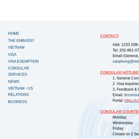
HOME
CONTACT
:
THE EMBASSY
Add: 1233 20th
VIETNAM
Tel: 202-861-0
VISA
Email (General,
VISA EXEMPTION
vanphong@vie
CONSULAR
CONSULAR HOTLINE
SERVICES
1. General Con
NEWS
2. Visa Inquiri
VIETNAM - US
3. Feedback & 
RELATIONS
Email:
dcconsu
Portal:
https://
co
BUSINESS
CONSULAR COUNTER
Monday: 09:
Wednesday: 0
Friday: 09:
Closed on 2 Sep