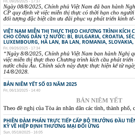
Fri, 09/26/2025 - 17:37
Ngày 08/8/2025, Chính phủ Việt Nam đã ban hành Ngh
CP quy định về việc miễn thị thực có thời hạn cho ngườ
đối tượng đặc biệt cần ưu đãi phục vụ phát triển kinh tế-
VIỆT NAM MIỄN THỊ THỰC THEO CHƯƠNG TRÌNH KÍCH C
CHO CÔNG DÂN 12 NƯỚC: BỈ, BULGARIA, CROATIA, SÉ
LUXEMBOURG, HÀ LAN, BA LAN, ROMANIA, SLOVAKIA, 
Fri, 09/26/2025 - 17:34
“Ngày 8/8/2025, Chính phủ Việt Nam ban hành Nghị q
việc miễn thị thực theo Chương trình kích cầu phát triể
nước châu Âu. Chính sách này được thực hiện kể từ ngà
14/8/2028.
BẢN NIÊM YẾT SỐ 03 NĂM 2025
Fri, 06/13/2025 - 14:40
BẢN NIÊM YẾT
Theo đề nghị của Tòa án nhân dân các tỉnh, thành phố, c
PHIÊN ĐÀM PHÁN TRỰC TIẾP CẤP BỘ TRƯỞNG ĐẦU TIÊN
KỲ VỀ HIỆP ĐỊNH THƯƠNG MẠI ĐỐI ỨNG
Sun, 05/18/2025 - 16:05