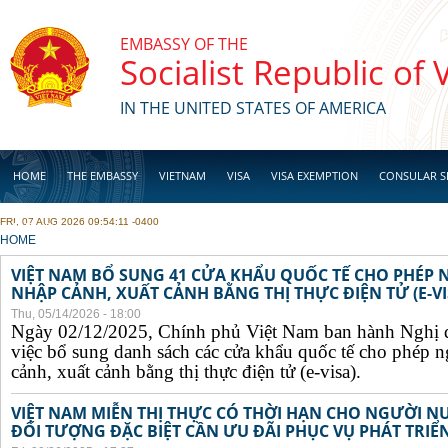
Skip to main content
EMBASSY OF THE
Socialist Republic of
IN THE UNITED STATES OF AMERICA
HOME
THE EMBASSY
VIETNAM
VISA
VISA EXEMPTION
CONSULAR S
FRI, 07 AUG 2026 09:54:11 -0400
BUSINESS
YOU ARE HERE
HOME
VIỆT NAM BỔ SUNG 41 CỬA KHẨU QUỐC TẾ CHO PHÉP
NHẬP CẢNH, XUẤT CẢNH BẰNG THỊ THỰC ĐIỆN TỬ (E-VI
Thu, 05/14/2026 - 18:00
Ngày 02/12/2025, Chính phủ Việt Nam ban hành Nghị 
việc bổ sung danh sách các cửa khẩu quốc tế cho phép 
cảnh, xuất cảnh bằng thị thực điện tử (e-visa).
VIỆT NAM MIỄN THỊ THỰC CÓ THỜI HẠN CHO NGƯỜI N
ĐỐI TƯỢNG ĐẶC BIỆT CẦN ƯU ĐÃI PHỤC VỤ PHÁT TRIỂN 