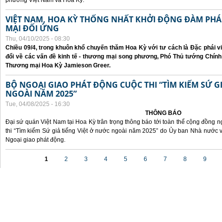
phương Việt Nam và Hoa Kỳ.
VIỆT NAM, HOA KỲ THỐNG NHẤT KHỞI ĐỘNG ĐÀM P
MẠI ĐỐI ỨNG
Thu, 04/10/2025 - 08:30
Chiều 09/4, trong khuôn khổ chuyến thăm Hoa Kỳ với tư cách là Đặc phái v
đổi về các vấn đề kinh tế - thương mại song phương, Phó Thủ tướng Chín
Thương mại Hoa Kỳ Jamieson Greer.
BỘ NGOẠI GIAO PHÁT ĐỘNG CUỘC THI “TÌM KIẾM SỨ GI
NGOÀI NĂM 2025”
Tue, 04/08/2025 - 16:30
THÔNG BÁO
Đại sứ quán Việt Nam tại Hoa Kỳ trân trọng thông báo tới toàn thể cộng đồng n
thi “Tìm kiếm Sứ giả tiếng Việt ở nước ngoài năm 2025” do Ủy ban Nhà nước 
Ngoại giao phát động.
Pages
1
2
3
4
5
6
7
8
9