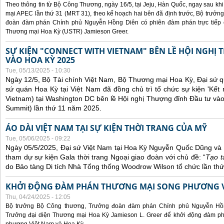
Theo thông tin từ Bộ Công Thương, ngày 16/5, tại Jeju, Hàn Quốc, ngay sau kh
mại APEC lần thứ 31 (MRT 31), theo kế hoạch hai bên đã định trước, Bộ trưở
đoàn đàm phán Chính phủ Nguyễn Hồng Diên có phiên đàm phán trực tiếp 
Thương mại Hoa Kỳ (USTR) Jamieson Greer.
SỰ KIỆN "CONNECT WITH VIETNAM" BÊN LỀ HỘI NGHỊ
VÀO HOA KỲ 2025
Tue, 05/13/2025 - 10:30
Ngày 12/5, Bộ Tài chính Việt Nam, Bộ Thương mại Hoa Kỳ, Đại sứ q
sứ quán Hoa Kỳ tại Việt Nam đã đồng chủ trì tổ chức sự kiện 'Kết 
Vietnam) tại Washington DC bên lề Hội nghị Thượng đỉnh Đầu tư và
Summit) lần thứ 11 năm 2025.
ÁO DÀI VIỆT NAM TẠI SỰ KIỆN THỜI TRANG CỦA MỸ
Tue, 05/06/2025 - 09:22
Ngày 05/5/2025, Đại sứ Việt Nam tại Hoa Kỳ Nguyễn Quốc Dũng và 
tham dự sự kiện Gala thời trang Ngoại giao đoàn với chủ đề: “
Tạo t
do Bảo tàng Di tích Nhà Tổng thống Woodrow Wilson tổ chức lần thứ
KHỞI ĐỘNG ĐÀM PHÁN THƯƠNG MẠI SONG PHƯƠNG VI
Thu, 04/24/2025 - 12:05
Bộ trưởng Bộ Công thương, Trưởng đoàn đàm phán Chính phủ Nguyễn Hồn
Trưởng đại diện Thương mại Hoa Kỳ Jamieson L. Greer để khởi động đàm phá