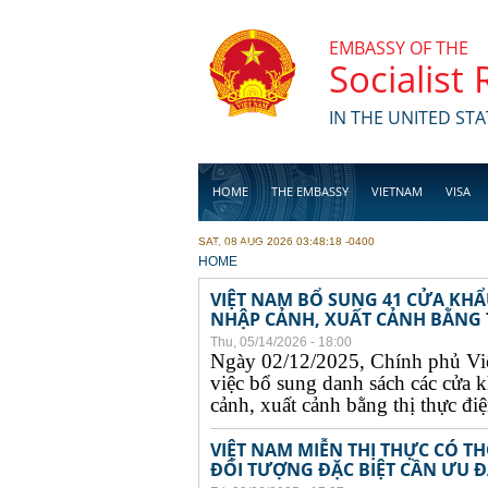
Skip to main content
EMBASSY OF THE
Socialist
IN THE UNITED STA
HOME
THE EMBASSY
VIETNAM
VISA
SAT, 08 AUG 2026 03:48:18 -0400
BUSINESS
YOU ARE HERE
HOME
VIỆT NAM BỔ SUNG 41 CỬA KH
NHẬP CẢNH, XUẤT CẢNH BẰNG TH
Thu, 05/14/2026 - 18:00
Ngày 02/12/2025, Chính phủ Vi
việc bổ sung danh sách các cửa 
cảnh, xuất cảnh bằng thị thực điện
VIỆT NAM MIỄN THỊ THỰC CÓ 
ĐỐI TƯỢNG ĐẶC BIỆT CẦN ƯU ĐÃ