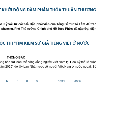
ẤT KHỞI ĐỘNG ĐÀM PHÁN THỎA THUẬN THƯƠNG
a Kỳ với tư cách là Đặc phái viên của Tổng Bí thư Tô Lâm để trao
ng phương, Phó Thủ tướng Chính phủ Hồ Đức Phớc đã gặp Đại diện
 THI “TÌM KIẾM SỨ GIẢ TIẾNG VIỆT Ở NƯỚC
THÔNG BÁO
ông báo tới toàn thể cộng đồng người Việt Nam tại Hoa Kỳ thể lệ cuộc
i năm 2025” do Ủy ban Nhà nước về người Việt Nam ở nước ngoài, Bộ
6
7
8
9
…
next ›
last »