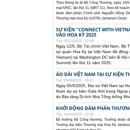
Theo thông tin từ Bộ Công Thương, ngày 16/5,
mại APEC lần thứ 31 (MRT 31), theo kế hoạch
đoàn đàm phán Chính phủ Nguyễn Hồng Diên
Thương mại Hoa Kỳ (USTR) Jamieson Greer.
SỰ KIỆN "CONNECT WITH VIETN
VÀO HOA KỲ 2025
Tue, 05/13/2025 - 10:30
Ngày 12/5, Bộ Tài chính Việt Nam, Bộ 
sứ quán Hoa Kỳ tại Việt Nam đã đồng ch
Vietnam) tại Washington DC bên lề Hội
Summit) lần thứ 11 năm 2025.
ÁO DÀI VIỆT NAM TẠI SỰ KIỆN 
Tue, 05/06/2025 - 09:22
Ngày 05/5/2025, Đại sứ Việt Nam tại 
tham dự sự kiện Gala thời trang Ngoại 
do Bảo tàng Di tích Nhà Tổng thống Woo
KHỞI ĐỘNG ĐÀM PHÁN THƯƠNG
Thu, 04/24/2025 - 12:05
Bộ trưởng Bộ Công thương, Trưởng đoàn đ
Trưởng đại diện Thương mại Hoa Kỳ Jamieson