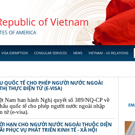
 Republic of Vietnam
TES OF AMERICA
VISA EXEMPTION
CONSULAR SERVICES
NEWS
VIETNAM - US RELATIONS
ẨU QUỐC TẾ CHO PHÉP NGƯỜI NƯỚC NGOÀI
Ị THỰC ĐIỆN TỬ (E-VISA)
ệt Nam ban hành Nghị quyết số 389/NQ-CP về
khẩu quốc tế cho phép người nước ngoài nhập
 tử (e-visa).
THỜI HẠN CHO NGƯỜI NƯỚC NGOÀI THUỘC DIỆN
I PHỤC VỤ PHÁT TRIỂN KINH TẾ - XÃ HỘI