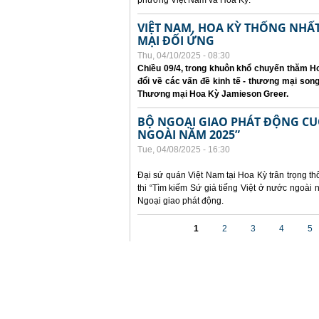
phương Việt Nam và Hoa Kỳ.
VIỆT NAM, HOA KỲ THỐNG NH
MẠI ĐỐI ỨNG
Thu, 04/10/2025 - 08:30
Chiều 09/4, trong khuôn khổ chuyến thăm Ho
đổi về các vấn đề kinh tế - thương mại so
Thương mại Hoa Kỳ Jamieson Greer.
BỘ NGOẠI GIAO PHÁT ĐỘNG CUỘC
NGOÀI NĂM 2025”
Tue, 04/08/2025 - 16:30
Đại sứ quán Việt Nam tại Hoa Kỳ trân trọng th
thi “Tìm kiếm Sứ giả tiếng Việt ở nước ngoà
Ngoại giao phát động.
Pages
1
2
3
4
5