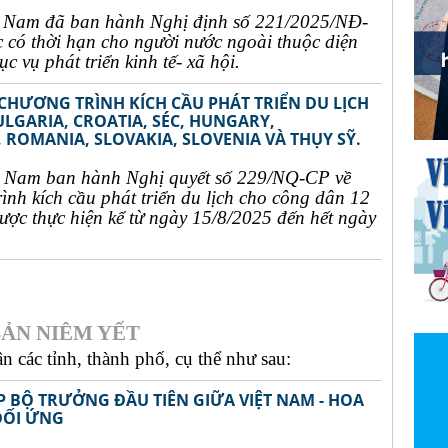
t Nam đã ban hành Nghị định số 221/2025/NĐ-
c có thời hạn cho người nước ngoài thuộc diện
c vụ phát triển kinh tế- xã hội.
 CHƯƠNG TRÌNH KÍCH CẦU PHÁT TRIỂN DU LỊCH
ULGARIA, CROATIA, SÉC, HUNGARY,
 ROMANIA, SLOVAKIA, SLOVENIA VÀ THỤY SỸ.
t Nam ban hành Nghị quyết số 229/NQ-CP về
rình kích cầu phát triển du lịch cho công dân 12
ợc thực hiện kể từ ngày 15/8/2025 đến hết ngày
ẢN NIÊM YẾT
 các tỉnh, thành phố, cụ thể như sau:
P BỘ TRƯỞNG ĐẦU TIÊN GIỮA VIỆT NAM - HOA
ĐỐI ỨNG