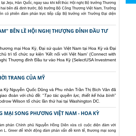
 tại Jeju, Hàn Quốc, ngay sau khi kết thúc Hội nghị Bộ trưởng Thương
 hai bên đã định trước, Bộ trưởng Bộ Công Thương Việt Nam, Trưởng
 có phiên đàm phán trực tiếp cấp Bộ trưởng với Trưởng Đại diện
AM" BÊN LỀ HỘI NGHỊ THƯỢNG ĐỈNH ĐẦU TƯ
Thương mại Hoa Kỳ, Đại sứ quán Việt Nam tại Hoa Kỳ và Đại
ủ trì tổ chức sự kiện 'Kết nối với Việt Nam' (Connect with
 nghị Thượng đỉnh Đầu tư vào Hoa Kỳ (SelectUSA Investment
THỜI TRANG CỦA MỸ
Hoa Kỳ Nguyễn Quốc Dũng và Phu nhân Trần Thị Bích Vân đã
giao đoàn với chủ đề: “
Tạo tác quyền lực, thiết kế hòa bình
”
drow Wilson tổ chức lần thứ hai tại Washington DC.
 MẠI SONG PHƯƠNG VIỆT NAM - HOA KỲ
àm phán Chính phủ Nguyễn Hồng Diên vừa có cuộc điện đàm với
 L. Greer để khởi động đàm phán vấn đề kinh tế, thương mại song