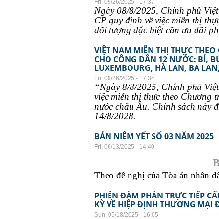
Fri, 09/26/2025 - 17:37
Ngày 08/8/2025, Chính phủ Việ
CP quy định về việc miễn thị thự
đối tượng đặc biệt cần ưu đãi phụ
VIỆT NAM MIỄN THỊ THỰC THEO
CHO CÔNG DÂN 12 NƯỚC: BỈ, B
LUXEMBOURG, HÀ LAN, BA LAN,
Fri, 09/26/2025 - 17:34
“Ngày 8/8/2025, Chính phủ Việ
việc miễn thị thực theo Chương t
nước châu Âu. Chính sách này đư
14/8/2028.
BẢN NIÊM YẾT SỐ 03 NĂM 2025
Fri, 06/13/2025 - 14:40
B
Theo đề nghị của Tòa án nhân dân
PHIÊN ĐÀM PHÁN TRỰC TIẾP CẤ
KỲ VỀ HIỆP ĐỊNH THƯƠNG MẠI 
Sun, 05/18/2025 - 16:05