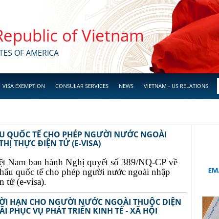
 Republic of Vietnam
TES OF AMERICA
VISA EXEMPTION
CONSULAR SERVICES
NEWS
VIETNAM - US RELATIONS
ẨU QUỐC TẾ CHO PHÉP NGƯỜI NƯỚC NGOÀI
Ị THỰC ĐIỆN TỬ (E-VISA)
ệt Nam ban hành Nghị quyết số 389/NQ-CP về
khẩu quốc tế cho phép người nước ngoài nhập
 tử (e-visa).
THỜI HẠN CHO NGƯỜI NƯỚC NGOÀI THUỘC DIỆN
I PHỤC VỤ PHÁT TRIỂN KINH TẾ - XÃ HỘI