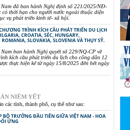
t Nam đã ban hành Nghị định số 221/2025/NĐ-
c có thời hạn cho người nước ngoài thuộc diện
c vụ phát triển kinh tế- xã hội.
 CHƯƠNG TRÌNH KÍCH CẦU PHÁT TRIỂN DU LỊCH
ULGARIA, CROATIA, SÉC, HUNGARY,
 ROMANIA, SLOVAKIA, SLOVENIA VÀ THỤY SỸ.
t Nam ban hành Nghị quyết số 229/NQ-CP về
rình kích cầu phát triển du lịch cho công dân 12
ợc thực hiện kể từ ngày 15/8/2025 đến hết ngày
ẢN NIÊM YẾT
 các tỉnh, thành phố, cụ thể như sau:
P BỘ TRƯỞNG ĐẦU TIÊN GIỮA VIỆT NAM - HOA
ĐỐI ỨNG