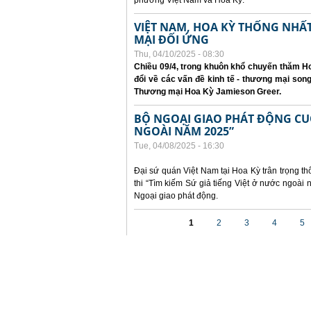
phương Việt Nam và Hoa Kỳ.
VIỆT NAM, HOA KỲ THỐNG NH
MẠI ĐỐI ỨNG
Thu, 04/10/2025 - 08:30
Chiều 09/4, trong khuôn khổ chuyến thăm Ho
đổi về các vấn đề kinh tế - thương mại so
Thương mại Hoa Kỳ Jamieson Greer.
BỘ NGOẠI GIAO PHÁT ĐỘNG CUỘC
NGOÀI NĂM 2025”
Tue, 04/08/2025 - 16:30
Đại sứ quán Việt Nam tại Hoa Kỳ trân trọng th
thi “Tìm kiếm Sứ giả tiếng Việt ở nước ngoà
Ngoại giao phát động.
Pages
1
2
3
4
5