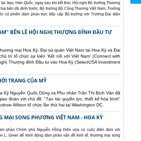
 tại Jeju, Hàn Quốc, ngay sau khi kết thúc Hội nghị Bộ trưởng Thương
 hai bên đã định trước, Bộ trưởng Bộ Công Thương Việt Nam, Trưởng
 có phiên đàm phán trực tiếp cấp Bộ trưởng với Trưởng Đại diện
AM" BÊN LỀ HỘI NGHỊ THƯỢNG ĐỈNH ĐẦU TƯ
Thương mại Hoa Kỳ, Đại sứ quán Việt Nam tại Hoa Kỳ và Đại
ủ trì tổ chức sự kiện 'Kết nối với Việt Nam' (Connect with
 nghị Thượng đỉnh Đầu tư vào Hoa Kỳ (SelectUSA Investment
THỜI TRANG CỦA MỸ
Hoa Kỳ Nguyễn Quốc Dũng và Phu nhân Trần Thị Bích Vân đã
giao đoàn với chủ đề: “
Tạo tác quyền lực, thiết kế hòa bình
”
drow Wilson tổ chức lần thứ hai tại Washington DC.
 MẠI SONG PHƯƠNG VIỆT NAM - HOA KỲ
àm phán Chính phủ Nguyễn Hồng Diên vừa có cuộc điện đàm với
 L. Greer để khởi động đàm phán vấn đề kinh tế, thương mại song