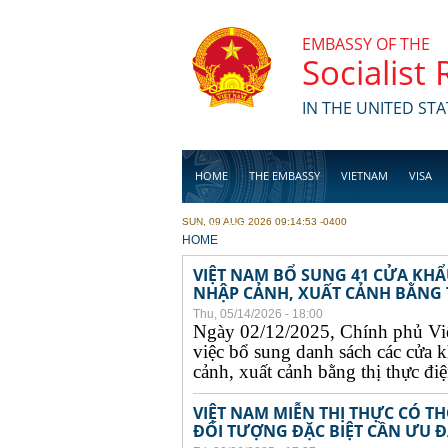
Skip to main content
EMBASSY OF THE
Socialist
IN THE UNITED STA
HOME
THE EMBASSY
VIETNAM
VISA
SUN, 09 AUG 2026 09:14:53 -0400
BUSINESS
YOU ARE HERE
HOME
VIỆT NAM BỔ SUNG 41 CỬA KH
NHẬP CẢNH, XUẤT CẢNH BẰNG TH
Thu, 05/14/2026 - 18:00
Ngày 02/12/2025, Chính phủ Vi
việc bổ sung danh sách các cửa 
cảnh, xuất cảnh bằng thị thực điện
VIỆT NAM MIỄN THỊ THỰC CÓ 
ĐỐI TƯỢNG ĐẶC BIỆT CẦN ƯU ĐÃ