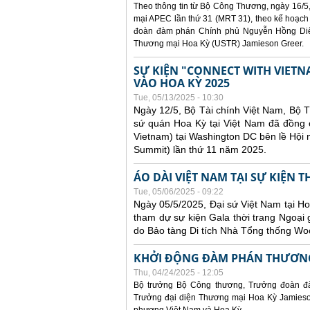
Theo thông tin từ Bộ Công Thương, ngày 16/5,
mại APEC lần thứ 31 (MRT 31), theo kế hoạch
đoàn đàm phán Chính phủ Nguyễn Hồng Diên
Thương mại Hoa Kỳ (USTR) Jamieson Greer.
SỰ KIỆN "CONNECT WITH VIETN
VÀO HOA KỲ 2025
Tue, 05/13/2025 - 10:30
Ngày 12/5, Bộ Tài chính Việt Nam, Bộ 
sứ quán Hoa Kỳ tại Việt Nam đã đồng ch
Vietnam) tại Washington DC bên lề Hội
Summit) lần thứ 11 năm 2025.
ÁO DÀI VIỆT NAM TẠI SỰ KIỆN 
Tue, 05/06/2025 - 09:22
Ngày 05/5/2025, Đại sứ Việt Nam tại 
tham dự sự kiện Gala thời trang Ngoại 
do Bảo tàng Di tích Nhà Tổng thống Woo
KHỞI ĐỘNG ĐÀM PHÁN THƯƠNG
Thu, 04/24/2025 - 12:05
Bộ trưởng Bộ Công thương, Trưởng đoàn đ
Trưởng đại diện Thương mại Hoa Kỳ Jamieson