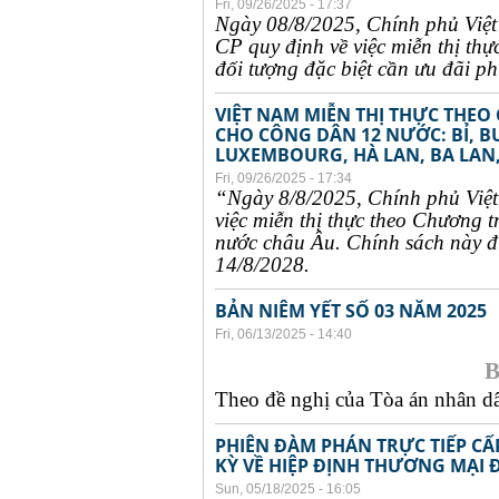
Fri, 09/26/2025 - 17:37
Ngày 08/8/2025, Chính phủ Việ
CP quy định về việc miễn thị thự
đối tượng đặc biệt cần ưu đãi phụ
VIỆT NAM MIỄN THỊ THỰC THEO
CHO CÔNG DÂN 12 NƯỚC: BỈ, B
LUXEMBOURG, HÀ LAN, BA LAN,
Fri, 09/26/2025 - 17:34
“Ngày 8/8/2025, Chính phủ Việ
việc miễn thị thực theo Chương t
nước châu Âu. Chính sách này đư
14/8/2028.
BẢN NIÊM YẾT SỐ 03 NĂM 2025
Fri, 06/13/2025 - 14:40
B
Theo đề nghị của Tòa án nhân dân
PHIÊN ĐÀM PHÁN TRỰC TIẾP CẤ
KỲ VỀ HIỆP ĐỊNH THƯƠNG MẠI 
Sun, 05/18/2025 - 16:05