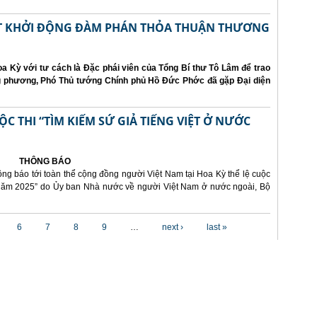
ẤT KHỞI ĐỘNG ĐÀM PHÁN THỎA THUẬN THƯƠNG
a Kỳ với tư cách là Đặc phái viên của Tổng Bí thư Tô Lâm để trao
ng phương, Phó Thủ tướng Chính phủ Hồ Đức Phớc đã gặp Đại diện
 THI “TÌM KIẾM SỨ GIẢ TIẾNG VIỆT Ở NƯỚC
THÔNG BÁO
ông báo tới toàn thể cộng đồng người Việt Nam tại Hoa Kỳ thể lệ cuộc
i năm 2025” do Ủy ban Nhà nước về người Việt Nam ở nước ngoài, Bộ
6
7
8
9
…
next ›
last »