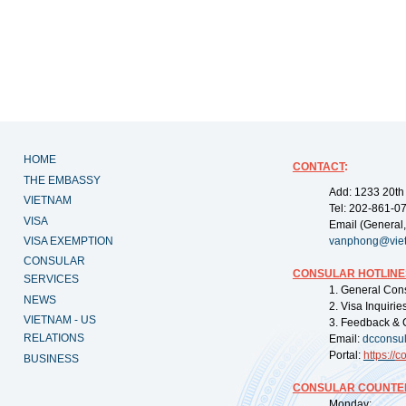
HOME
CONTACT
:
THE EMBASSY
Add: 1233 20th
VIETNAM
Tel: 202-861-0
VISA
Email (General,
VISA EXEMPTION
vanphong@vie
CONSULAR
CONSULAR HOTLINE
SERVICES
1. General Con
NEWS
2. Visa Inquiri
VIETNAM - US
3. Feedback & 
RELATIONS
Email:
dcconsu
Portal:
https://
co
BUSINESS
CONSULAR COUNTER
Monday: 09: