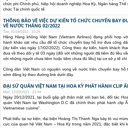
chức phi Chính phủ, hiệp hội doanh nghiệp Hoa Kỳ, Ngân hàng Thế gi
chức Tài chính quốc tế.
THÔNG BÁO VỀ VIỆC DỰ KIẾN TỔ CHỨC CHUYẾN BAY Đ
VỀ NƯỚC THÁNG 02/2022
Tue, 01/18/2022 - 10:26
Hãng Hàng không Việt Nam (Vietnam Airlines) đang phối hợp vớ
hành khảo sát nhu cầu để tổ chức chuyến bay hỗ trợ đưa công d
(dự kiến vào ngày 17/02/2022).
Cũng theo dự kiến, hành khách tha
đưa về theo dõi y tế 03 ngày (đối với những người đã tiêm đủ liều vắ
với những người chưa tiêm hoặc tiêm chưa đủ liều) tại cơ sở y tế chỉ 
Công dân Việt Nam có nguyện vọng về nước trên chuyến bay hỗ t
sớm đăng ký theo đường link dưới đây.
ĐẠI SỨ QUÁN VIỆT NAM TẠI HOA KỲ PHÁT HÀNH CLIP 
Mon, 12/20/2021 - 23:34
Ngày 20/12/2021, tại buổi gặp gỡ thân mật với bạn bè, đối tác Ho
quán Việt Nam tại Washington D.C đã chính thức phát hành clip Ẩ
Vietnamese cuisine”.
Phát biểu tại sự kiện, đại biện Hoàng Thị Thanh Nga bày tỏ vui mừn
cực của quan hệ Việt Nam – Hoa Kỳ trong năm 2021, đặc biệt khi 