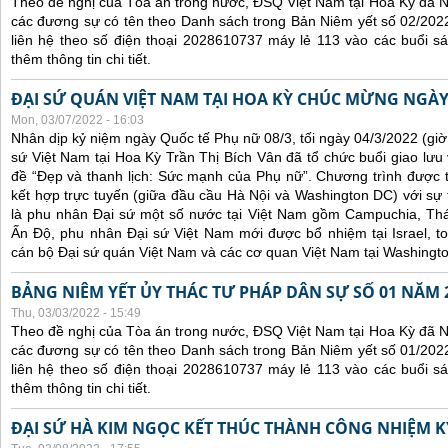
Theo đề nghị của Tòa án trong nước, ĐSQ Việt Nam tại Hoa Kỳ đã Ni
các đương sự có tên theo Danh sách trong Bản Niêm yết số 02/2022
liên hệ theo số điện thoại 2028610737 máy lẻ 113 vào các buổi sá
thêm thông tin chi tiết.
ĐẠI SỨ QUÁN VIỆT NAM TẠI HOA KỲ CHÚC MỪNG NGÀY
Mon, 03/07/2022 - 16:03
Nhân dịp kỷ niệm ngày Quốc tế Phụ nữ 08/3, tối ngày 04/3/2022 (gi
sứ Việt Nam tại Hoa Kỳ Trần Thị Bích Vân đã tổ chức buổi giao lưu
đề “Đẹp và thanh lịch: Sức mạnh của Phụ nữ”. Chương trình được tổ
kết hợp trực tuyến (giữa đầu cầu Hà Nội và Washington DC) với s
là phu nhân Đại sứ một số nước tại Việt Nam gồm Campuchia, Thái
Ấn Độ, phu nhân Đại sứ Việt Nam mới được bổ nhiệm tại Israel, t
cán bộ Đại sứ quán Việt Nam và các cơ quan Việt Nam tại Washingt
BẢNG NIÊM YẾT ỦY THÁC TƯ PHÁP DÂN SỰ SỐ 01 NĂM 
Thu, 03/03/2022 - 15:49
Theo đề nghị của Tòa án trong nước, ĐSQ Việt Nam tại Hoa Kỳ đã Ni
các đương sự có tên theo Danh sách trong Bản Niêm yết số 01/2022
liên hệ theo số điện thoại 2028610737 máy lẻ 113 vào các buổi sá
thêm thông tin chi tiết.
ĐẠI SỨ HÀ KIM NGỌC KẾT THÚC THÀNH CÔNG NHIỆM KỲ