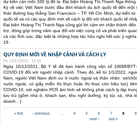
dự kiến cán mốc 100 tỷ đô la. Đại biện Hoàng Thị Thanh Nga thông 
Kỳ về việc Việt Nam bước đầu đón khách du lịch quốc tế đến một 
thác đường bay thẳng San Francisco – TP. Hồ Chí Minh, dự kiến từ
quốc tế và có các quy định mới về cách ly đối với khách quốc tế nh
Đại biện Hoàng Thị Thanh Nga cũng gửi lời cảm ơn chân thành đến 
trợ, đóng góp trong năm qua đối với việc củng cố và phát triển qua
cả các lĩnh vực, đặc biệt là những hợp tác hữu nghị hết sức ý nghĩ
19.
QUY ĐỊNH MỚI VỀ NHẬP CẢNH VÀ CÁCH LY
Fri, 12/17/2021 - 14:10
Ngày 16/12/2021, Bộ Y tế đã ban hành công văn số 10688/BYT
COVID-19 đối với người nhập cảnh. Theo đó, kể từ 1/1/2022, ngư
Nam, người Việt Nam định cư ở nước ngoài và thân nhân: vợ/chồ
nước ngoài, có giấy miễn thị thực hoặc thị thực còn hiệu lực) tiê
COVID-19, xét nghiệm PCR âm tính sẽ không phải cách ly tập trung
lưu trú (gồm nhà ở, khách sạn, khu nghỉ dưỡng, ký túc xá, nhà k
doanh…)
Pages
« first
‹ previous
…
4
5
6
7
8
9
next ›
last »