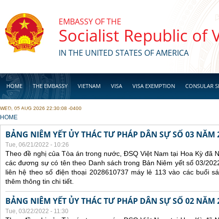
Skip to main content
EMBASSY OF THE
Socialist Republic of
IN THE UNITED STATES OF AMERICA
HOME
THE EMBASSY
VIETNAM
VISA
VISA EXEMPTION
CONSULAR S
WED, 05 AUG 2026 22:30:08 -0400
BUSINESS
YOU ARE HERE
HOME
BẢNG NIÊM YẾT ỦY THÁC TƯ PHÁP DÂN SỰ SỐ 03 NĂM 
Tue, 06/21/2022 - 10:26
Theo đề nghị của Tòa án trong nước, ĐSQ Việt Nam tại Hoa Kỳ đã Ni
các đương sự có tên theo Danh sách trong Bản Niêm yết số 03/2022
liên hệ theo số điện thoại 2028610737 máy lẻ 113 vào các buổi sá
thêm thông tin chi tiết.
BẢNG NIÊM YẾT ỦY THÁC TƯ PHÁP DÂN SỰ SỐ 02 NĂM 
Tue, 03/22/2022 - 11:30