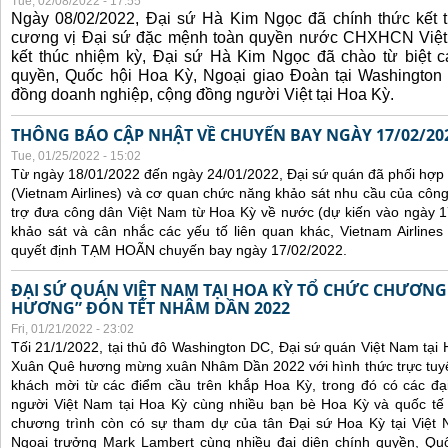
Tue, 02/08/2022 - 17:55
Ngày 08/02/2022, Đại sứ Hà Kim Ngọc đã chính thức kết t
cương vị Đại sứ đặc mệnh toàn quyền nước CHXHCN Việt
kết thúc nhiệm kỳ, Đại sứ Hà Kim Ngọc đã chào từ biệt cá
quyền, Quốc hội Hoa Kỳ, Ngoại giao Đoàn tại Washington 
đồng doanh nghiệp, cộng đồng người Việt tại Hoa Kỳ.
THÔNG BÁO CẬP NHẬT VỀ CHUYẾN BAY NGÀY 17/02/20
Tue, 01/25/2022 - 15:02
Từ ngày 18/01/2022 đến ngày 24/01/2022, Đại sứ quán đã phối hợp
(Vietnam Airlines) và cơ quan chức năng khảo sát nhu cầu của côn
trợ đưa công dân Việt Nam từ Hoa Kỳ về nước (dự kiến vào ngày 
khảo sát và cân nhắc các yếu tố liên quan khác, Vietnam Airline
quyết định TẠM HOÃN chuyến bay ngày 17/02/2022.
ĐẠI SỨ QUÁN VIỆT NAM TẠI HOA KỲ TỔ CHỨC CHƯƠNG
HƯƠNG” ĐÓN TẾT NHÂM DẦN 2022
Fri, 01/21/2022 - 23:02
Tối 21/1/2022, tại thủ đô Washington DC, Đại sứ quán Việt Nam tại
Xuân Quê hương mừng xuân Nhâm Dần 2022 với hình thức trực tuyế
khách mời từ các điểm cầu trên khắp Hoa Kỳ, trong đó có các đại
người Việt Nam tại Hoa Kỳ cùng nhiều bạn bè Hoa Kỳ và quốc tế 
chương trình còn có sự tham dự của tân Đại sứ Hoa Kỳ tại Việt
Ngoại trưởng Mark Lambert cùng nhiều đại diện chính quyền, Quốc