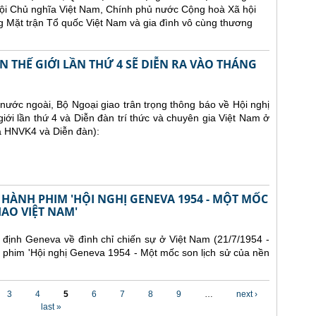
ội Chủ nghĩa Việt Nam, Chính phủ nước Cộng hoà Xã hội
 Mặt trận Tổ quốc Việt Nam và gia đình vô cùng thương
 THẾ GIỚI LẦN THỨ 4 SẼ DIỄN RA VÀO THÁNG
ước ngoài, Bộ Ngoại giao trân trọng thông báo về Hội nghị
iới lần thứ 4 và Diễn đàn trí thức và chuyên gia Việt Nam ở
là HNVK4 và Diễn đàn):
 HÀNH PHIM 'HỘI NGHỊ GENEVA 1954 - MỘT MỐC
IAO VIỆT NAM'
định Geneva về đình chỉ chiến sự ở Việt Nam (21/7/1954 -
 phim 'Hội nghị Geneva 1954 - Một mốc son lịch sử của nền
3
4
5
6
7
8
9
…
next ›
last »