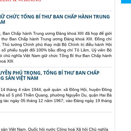
IỮ CHỨC TỔNG BÍ THƯ BAN CHẤP HÀNH TRUNG
AM
i, Ban Chấp hành Trung ương Đảng khoá XIII đã họp để giới
í thư Ban Chấp hành Trung ương Đảng khoá XIII. Đồng chí
, Thủ tướng Chính phủ thay mặt Bộ Chính trị điều hành Hội
ới số phiếu tuyệt đối 100% bầu đồng chí Tô Lâm, Uỷ viên Bộ
hội chủ nghĩa Việt Nam giữ chức Tổng Bí thư Ban Chấp hành
oá XIII.
UYỄN PHÚ TRỌNG, TỔNG BÍ THƯ BAN CHẤP
 SẢN VIỆT NAM
 14 tháng 4 năm 1944; quê quán: xã Đông Hội, huyện Đông
 nhà số 5 phố Thiền Quang, phường Nguyễn Du, quận Hai Bà
ng tác ngày 05 tháng 12 năm 1967; vào Đảng ngày 19 tháng
sản Việt Nam, Quốc hội nước Cộng hoà Xã hội Chủ nghĩa