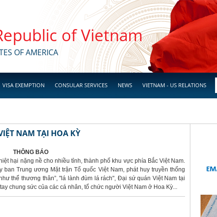
 Republic of Vietnam
TES OF AMERICA
VISA EXEMPTION
CONSULAR SERVICES
NEWS
VIETNAM - US RELATIONS
IỆT NAM TẠI HOA KỲ
THÔNG BÁO
hiệt hại nặng nề cho nhiều tỉnh, thành phố khu vực phía Bắc Việt Nam.
 ban Trung ương Mặt trận Tổ quốc Việt Nam, phát huy truyền thống
hư thể thương thân”, "lá lành đùm lá rách", Đại sứ quán Việt Nam tại
ay chung sức của các cá nhân, tổ chức người Việt Nam ở Hoa Kỳ...