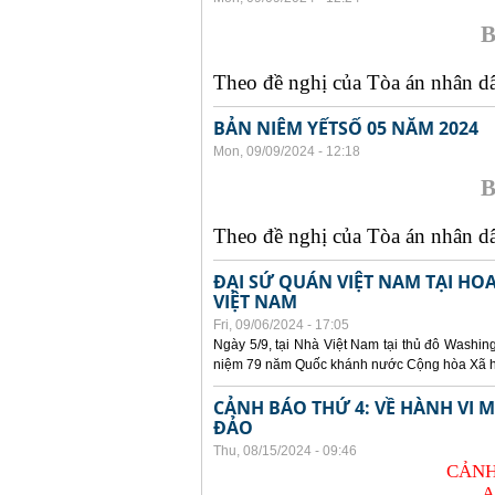
B
Theo đề nghị của Tòa án nhân dân
BẢN NIÊM YẾTSỐ 05 NĂM 2024
Mon, 09/09/2024 - 12:18
B
Theo đề nghị của Tòa án nhân dân
ĐẠI SỨ QUÁN VIỆT NAM TẠI HO
VIỆT NAM
Fri, 09/06/2024 - 17:05
Ngày 5/9, tại Nhà Việt Nam tại thủ đô Washin
niệm 79 năm Quốc khánh nước Cộng hòa Xã hội
CẢNH BÁO THỨ 4: VỀ HÀNH VI
ĐẢO
Thu, 08/15/2024 - 09:46
CẢNH
A