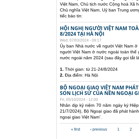
Việt Nam, Chủ tịch nước Cộng hoà Xã h
Chủ nghĩa Việt Nam, Uỷ ban Trung ương
tiếc báo tin:
HỘI NGHỊ NGƯỜI VIỆT NAM TOÀN
8/2024 TẠI HÀ NỘI
Wed, 07/03/2024 - 09:17
Ủy ban Nhà nước về người Việt Nam ở n
người Việt Nam ở nước ngoài toàn thế g
nước ngoài năm 2024 (sau đây gọi tắt 
1.
Thời gian: từ 21-24/8/2024
2.
Địa điểm: Hà Nội
BỘ NGOẠI GIAO VIỆT NAM PHÁT
SON LỊCH SỬ CỦA NỀN NGOẠI G
Fri, 05/10/2024 - 12:00
Nhân dịp kỷ niệm 70 năm ngày ký Hiệp 
21/7/2024), Bộ Ngoại giao đã phát hành
ngoại giao Việt Nam'.
Pages
« first
‹ previous
1
2