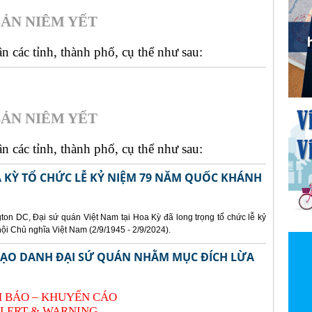
ẢN NIÊM YẾT
 các tỉnh, thành phố, cụ thể như sau:
ẢN NIÊM YẾT
 các tỉnh, thành phố, cụ thể như sau:
A KỲ TỔ CHỨC LỄ KỶ NIỆM 79 NĂM QUỐC KHÁNH
gton DC, Đại sứ quán Việt Nam tại Hoa Kỳ đã long trọng tổ chức lễ kỷ
 Chủ nghĩa Việt Nam (2/9/1945 - 2/9/2024).
 MẠO DANH ĐẠI SỨ QUÁN NHẰM MỤC ĐÍCH LỪA
 BÁO – KHUYẾN CÁO
LERT & WARNING