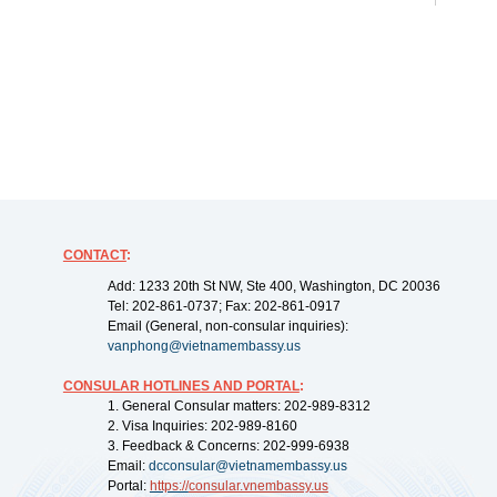
CONTACT
:
Add: 1233 20th St NW, Ste 400, Washington, DC 20036
Tel: 202-861-0737; Fax: 202-861-0917
Email (General, non-consular inquiries):
vanphong@vietnamembassy.us
CONSULAR HOTLINES AND PORTAL
:
1. General Consular matters: 202-989-8312
2. Visa Inquiries: 202-989-8160
3. Feedback & Concerns: 202-999-6938
Email:
dcconsular@vietnamembassy.us
Portal:
https://
consular.vnembassy.us