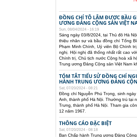
ĐỒNG CHÍ TÔ LÂM ĐƯỢC BẦU G
ƯƠNG ĐẢNG CỘNG SẢN VIỆT N
Sun, 08/04/2024 - 16:19
Sáng ngày 03/8/2024, tại Thủ đô Hà Nộ
thiệu nhân sự và bầu đồng chí Tổng B
Phạm Minh Chính, Uỷ viên Bộ Chính trị
nghị. Hội nghị đã thống nhất rất cao v
Chính trị, Chủ tịch nước Cộng hoà xã 
Trung ương Đảng Cộng sản Việt Nam kh
TÓM TẮT TIỂU SỬ ĐỒNG CHÍ NG
HÀNH TRUNG ƯƠNG ĐẢNG CỘNG
Sat, 07/20/2024 - 08:21
Đồng chí Nguyễn Phú Trọng, sinh ngày
Anh, thành phố Hà Nội. Thường trú tại
Trưng, thành phố Hà Nội. Tham gia cô
12 năm 1967.
THÔNG CÁO ĐẶC BIỆT
Sat, 07/20/2024 - 08:18
Ban Chấp hành Trung ương Đảng Cộng 