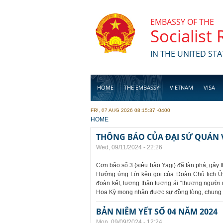
Skip to main content
EMBASSY OF THE
Socialist
IN THE UNITED STA
HOME
THE EMBASSY
VIETNAM
VISA
FRI, 07 AUG 2026 08:15:37 -0400
BUSINESS
YOU ARE HERE
HOME
THÔNG BÁO CỦA ĐẠI SỨ QUÁN V
Wed, 09/11/2024 - 22:26
Cơn bão số 3 (siêu bão Yagi) đã tàn phá, gây t
Hưởng ứng Lời kêu gọi của Đoàn Chủ tịch Ủy
đoàn kết, tương thân tương ái “thương người n
Hoa Kỳ mong nhận được sự đồng lòng, chung t
BẢN NIÊM YẾT SỐ 04 NĂM 2024
Mon, 09/09/2024 - 12:24