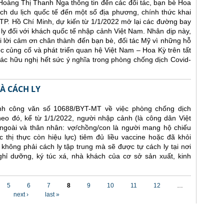
 Hoàng Thị Thanh Nga thông tin đến các đối tác, bạn bè Hoa
h du lịch quốc tế đến một số địa phương, chính thức khai
TP. Hồ Chí Minh, dự kiến từ 1/1/2022 mở lại các đường bay
 ly đối với khách quốc tế nhập cảnh Việt Nam. Nhân dịp này,
 lời cảm ơn chân thành đến bạn bè, đối tác Mỹ vì những hỗ
ệc củng cố và phát triển quan hệ Việt Nam – Hoa Kỳ trên tất
 tác hữu nghị hết sức ý nghĩa trong phòng chống dịch Covid-
À CÁCH LY
nh công văn số 10688/BYT-MT về việc phòng chống dịch
eo đó, kể từ 1/1/2022, người nhập cảnh (là công dân Việt
goài và thân nhân: vợ/chồng/con là người mang hộ chiếu
 thị thực còn hiệu lực) tiêm đủ liều vaccine hoặc đã khỏi
hông phải cách ly tập trung mà sẽ được tự cách ly tại nơi
ghỉ dưỡng, ký túc xá, nhà khách của cơ sở sản xuất, kinh
5
6
7
8
9
10
11
12
…
next ›
last »