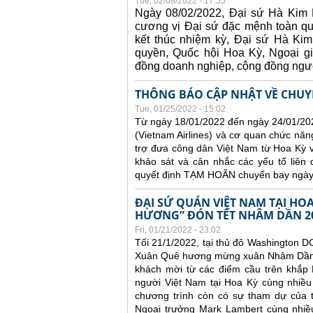
Tue, 02/08/2022 - 17:55
Ngày 08/02/2022, Đại sứ Hà Kim N
cương vị Đại sứ đặc mệnh toàn 
kết thúc nhiệm kỳ, Đại sứ Hà Kim
quyền, Quốc hội Hoa Kỳ, Ngoại gi
đồng doanh nghiệp, cộng đồng ngườ
THÔNG BÁO CẬP NHẬT VỀ CHUYẾ
Tue, 01/25/2022 - 15:02
Từ ngày 18/01/2022 đến ngày 24/01/20
(Vietnam Airlines) và cơ quan chức nă
trợ đưa công dân Việt Nam từ Hoa Kỳ 
khảo sát và cân nhắc các yếu tố liên
quyết định TẠM HOÃN chuyến bay ngày
ĐẠI SỨ QUÁN VIỆT NAM TẠI H
HƯƠNG” ĐÓN TẾT NHÂM DẦN 2
Fri, 01/21/2022 - 23:02
Tối 21/1/2022, tại thủ đô Washington D
Xuân Quê hương mừng xuân Nhâm Dần 20
khách mời từ các điểm cầu trên khắp 
người Việt Nam tại Hoa Kỳ cùng nhiều
chương trình còn có sự tham dự của t
Ngoại trưởng Mark Lambert cùng nhiều