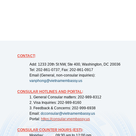
CONTACT
:
Add: 1233 20th St NW, Ste 400, Washington, DC 20036
Tel: 202-861-0737; Fax: 202-861-0917
Email (General, non-consular inquiries):
vanphong@vietnamembassy.us
CONSULAR HOTLINES AND PORTAL
:
1. General Consular matters: 202-989-8312
2. Visa Inquiries: 202-989-8160
3. Feedback & Concerns: 202-999-6938
Email:
dcconsular@vietnamembassy.us
Portal:
https://
consular.vnembassy.us
CONSULAR COUNTER HOURS (EST)
:
Monday: 09:30 am to 12:00 pm