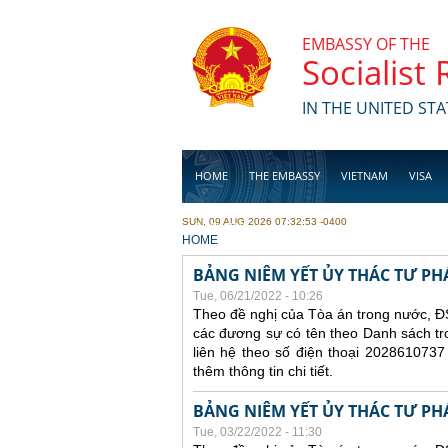
Skip to main content
EMBASSY OF THE
Socialist
IN THE UNITED STA
HOME
THE EMBASSY
VIETNAM
VISA
SUN, 09 AUG 2026 07:32:53 -0400
BUSINESS
YOU ARE HERE
HOME
BẢNG NIÊM YẾT ỦY THÁC TƯ PH
Tue, 06/21/2022 - 10:26
Theo đề nghị của Tòa án trong nước, ĐS
các đương sự có tên theo Danh sách tr
liên hệ theo số điện thoại 2028610737
thêm thông tin chi tiết.
BẢNG NIÊM YẾT ỦY THÁC TƯ PH
Tue, 03/22/2022 - 11:30