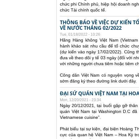
chức phi Chính phủ, hiệp hội doanh ngh
chức Tài chính quốc tế.
THÔNG BÁO VỀ VIỆC DỰ KIẾN 
VỀ NƯỚC THÁNG 02/2022
Tue, 01/18/2022 - 10:26
Hãng Hàng không Việt Nam (Vietnam A
hành khảo sát nhu cầu để tổ chức chu
(dự kiến vào ngày 17/02/2022).
Cũng t
đưa về theo dõi y tế 03 ngày (đối với nh
với những người chưa tiêm hoặc tiêm chưa
Công dân Việt Nam có nguyện vọng về 
sớm đăng ký theo đường link dưới đây.
ĐẠI SỨ QUÁN VIỆT NAM TẠI HO
Mon, 12/20/2021 - 23:34
Ngày 20/12/2021, tại buổi gặp gỡ thân
quán Việt Nam tại Washington D.C đã 
Vietnamese cuisine”.
Phát biểu tại sự kiện, đại biện Hoàng 
cực của quan hệ Việt Nam – Hoa Kỳ tro