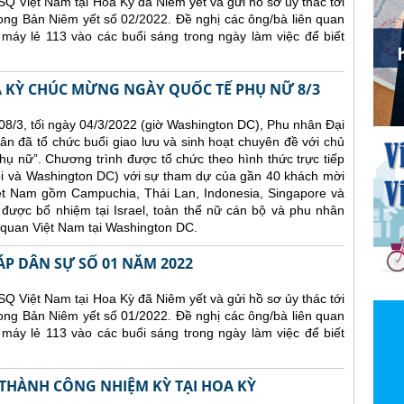
Q Việt Nam tại Hoa Kỳ đã Niêm yết và gửi hồ sơ ủy thác tới
ong Bản Niêm yết số 02/2022. Đề nghị các ông/bà liên quan
 máy lẻ 113 vào các buổi sáng trong ngày làm việc để biết
A KỲ CHÚC MỪNG NGÀY QUỐC TẾ PHỤ NỮ 8/3
8/3, tối ngày 04/3/2022 (giờ Washington DC), Phu nhân Đại
ân đã tổ chức buổi giao lưu và sinh hoạt chuyên đề với chủ
ụ nữ”. Chương trình được tổ chức theo hình thức trực tiếp
ội và Washington DC) với sự tham dự của gần 40 khách mời
iệt Nam gồm Campuchia, Thái Lan, Indonesia, Singapore và
được bổ nhiệm tại Israel, toàn thể nữ cán bộ và phu nhân
 quan Việt Nam tại Washington DC.
ÁP DÂN SỰ SỐ 01 NĂM 2022
Q Việt Nam tại Hoa Kỳ đã Niêm yết và gửi hồ sơ ủy thác tới
ong Bản Niêm yết số 01/2022. Đề nghị các ông/bà liên quan
 máy lẻ 113 vào các buổi sáng trong ngày làm việc để biết
 THÀNH CÔNG NHIỆM KỲ TẠI HOA KỲ