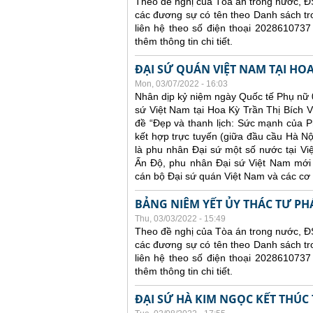
Theo đề nghị của Tòa án trong nước, ĐS
các đương sự có tên theo Danh sách tr
liên hệ theo số điện thoại 2028610737
thêm thông tin chi tiết.
ĐẠI SỨ QUÁN VIỆT NAM TẠI HO
Mon, 03/07/2022 - 16:03
Nhân dịp kỷ niệm ngày Quốc tế Phụ nữ 0
sứ Việt Nam tại Hoa Kỳ Trần Thị Bích V
đề “Đẹp và thanh lịch: Sức mạnh của Ph
kết hợp trực tuyến (giữa đầu cầu Hà N
là phu nhân Đại sứ một số nước tại V
Ấn Độ, phu nhân Đại sứ Việt Nam mới 
cán bộ Đại sứ quán Việt Nam và các cơ
BẢNG NIÊM YẾT ỦY THÁC TƯ PH
Thu, 03/03/2022 - 15:49
Theo đề nghị của Tòa án trong nước, ĐS
các đương sự có tên theo Danh sách tr
liên hệ theo số điện thoại 2028610737
thêm thông tin chi tiết.
ĐẠI SỨ HÀ KIM NGỌC KẾT THÚC