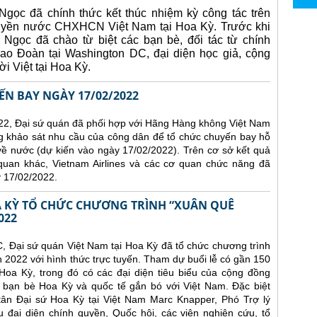
gọc đã chính thức kết thúc nhiệm kỳ công tác trên
quyền nước CHXHCN Việt Nam tại Hoa Kỳ.
Trước khi
 Ngọc đã chào từ biệt các bạn bè, đối tác từ chính
ao Đoàn tại Washington DC, đại diện học giả, cộng
i Việt tại Hoa Kỳ.
N BAY NGÀY 17/02/2022
22, Đại sứ quán đã phối hợp với Hãng Hàng không Việt Nam
ng khảo sát nhu cầu của công dân để tổ chức chuyến bay hỗ
về nước (dự kiến vào ngày 17/02/2022).
Trên cơ sở kết quả
 quan khác, Vietnam Airlines và các cơ quan chức năng đã
 17/02/2022.
OA KỲ TỔ CHỨC CHƯƠNG TRÌNH “XUÂN QUÊ
022
C, Đại sứ quán Việt Nam tại Hoa Kỳ đã tổ chức chương trình
22 với hình thức trực tuyến. Tham dự buổi lễ có gần 150
Hoa Kỳ, trong đó có các đại diện tiêu biểu của cộng đồng
 bạn bè Hoa Kỳ và quốc tế gắn bó với Việt Nam. Đặc biệt
ân Đại sứ Hoa Kỳ tại Việt Nam Marc Knapper, Phó Trợ lý
 đại diện chính quyền, Quốc hội, các viện nghiên cứu, tổ