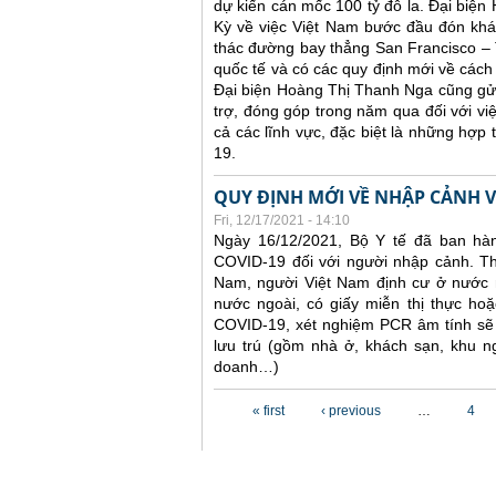
dự kiến cán mốc 100 tỷ đô la. Đại biện
Kỳ về việc Việt Nam bước đầu đón khác
thác đường bay thẳng San Francisco – 
quốc tế và có các quy định mới về cách
Đại biện Hoàng Thị Thanh Nga cũng gửi
trợ, đóng góp trong năm qua đối với vi
cả các lĩnh vực, đặc biệt là những hợp
19.
QUY ĐỊNH MỚI VỀ NHẬP CẢNH V
Fri, 12/17/2021 - 14:10
Ngày 16/12/2021, Bộ Y tế đã ban hà
COVID-19 đối với người nhập cảnh. Th
Nam, người Việt Nam định cư ở nước n
nước ngoài, có giấy miễn thị thực hoặc
COVID-19, xét nghiệm PCR âm tính sẽ k
lưu trú (gồm nhà ở, khách sạn, khu n
doanh…)
Pages
« first
‹ previous
…
4