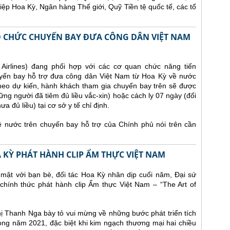
iệp Hoa Kỳ, Ngân hàng Thế giới, Quỹ Tiền tệ quốc tế, các tổ
TỔ CHỨC CHUYẾN BAY ĐƯA CÔNG DÂN VIỆT NAM
irlines) đang phối hợp với các cơ quan chức năng tiến
yến bay hỗ trợ đưa công dân Việt Nam từ Hoa Kỳ về nước
heo dự kiến, hành khách tham gia chuyến bay trên sẽ được
ững người đã tiêm đủ liều vắc-xin) hoặc cách ly 07 ngày (đối
 đủ liều) tại cơ sở y tế chỉ định.
nước trên chuyến bay hỗ trợ của Chính phủ nói trên cần
A KỲ PHÁT HÀNH CLIP ẨM THỰC VIỆT NAM
 mật với bạn bè, đối tác Hoa Kỳ nhân dịp cuối năm, Đại sứ
chính thức phát hành clip Ẩm thực Việt Nam – “The Art of
Thị Thanh Nga bày tỏ vui mừng về những bước phát triển tích
ng năm 2021, đặc biệt khi kim ngạch thương mại hai chiều