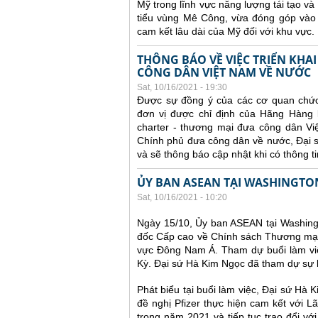
Mỹ trong lĩnh vực năng lượng tái tạo v
tiểu vùng Mê Công, vừa đóng góp vào 
cam kết lâu dài của Mỹ đối với khu vực.
THÔNG BÁO VỀ VIỆC TRIỂN KH
CÔNG DÂN VIỆT NAM VỀ NƯỚC
Sat, 10/16/2021 - 19:30
Được sự đồng ý của các cơ quan chức
đơn vị được chỉ định của Hãng Hàng k
charter - thương mại đưa công dân Vi
Chính phủ đưa công dân về nước, Đại sứ
và sẽ thông báo cập nhật khi có thông ti
ỦY BAN ASEAN TẠI WASHINGTON 
Sat, 10/16/2021 - 10:20
Ngày 15/10, Ủy ban ASEAN tại Washingt
đốc Cấp cao về Chính sách Thương mại c
vực Đông Nam Á. Tham dự buổi làm việ
Kỳ. Đại sứ Hà Kim Ngọc đã tham dự sự 
Phát biểu tại buổi làm việc, Đại sứ Hà 
đề nghị Pfizer thực hiện cam kết với L
trong năm 2021 và tiếp tục trao đổi vớ