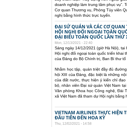
doanh nghiệp làm trung tâm phục vụ”.
T
Cơ quan Thương vụ, Phòng Tùy viên Q
nghị bằng hình thức trực tuyến.
ĐẠI SỨ QUÁN VÀ CÁC CƠ QUAN
HỘI NGHỊ ĐỐI NGOẠI TOÀN QUỐ
ĐẠI BIỂU TOÀN QUỐC LẦN THỨ 
Mon, 12/13/2021 - 22:40
Sáng ngày 14/12/2021 (giờ Hà Nội), tại
Hội nghị đối ngoại toàn quốc
triển khai 
của Đảng do Bộ Chính trị, Ban Bí thư tổ 
Nhằm học tập, quán triệt đầy đủ đường 
hội XIII của Đảng, đặc biệt là những nội
của đất nước, thực hiện ý kiến chỉ đạ
bộ, nhân viên Đại sứ quán Việt Nam t
Văn phòng Khoa học Công nghệ, Đài Tr
xã Việt Nam đã tham dự Hội nghị bằng h
VIETNAM AIRLINES THỰC HIỆN
ĐẦU TIÊN ĐẾN HOA KỲ
Thu, 12/02/2021 - 14:58