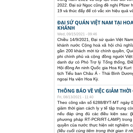
2022. Đại sứ Ngọc cũng đề nghị Pfizer hợ
19 và thúc đẩy để có vắc xin hiệu quả v
ĐẠI SỨ QUÁN VIỆT NAM TẠI HO
KHÁNH
Wed, 09/15/2021 - 09:46
Chiều 14/9/2021, Đại sứ quán Việt Nam
khánh nước Cộng hoà xã hội chủ nghĩa
gần 200 khách mời từ chính quyền, Quốc
phi chính phủ và cộng đồng người Việt
danh dự có Phó Trợ lý Tổng thống, Đi
Hội đồng An ninh Quốc gia Hoa Kỳ Kurt 
tịch Tiểu ban Châu Á - Thái Bình Dươn
ngoại Hạ viện Hoa Kỳ.
THÔNG BÁO VỀ VIỆC GIẢM THỜI
Fri, 08/13/2021 - 11:40
Theo công văn số 6288/BYT-MT ngày 04
giảm thời gian cách ly y tế tập trung cò
nếu đáp ứng đủ các điều kiện sau:
(i
phương pháp RT-PCR/RT-LAMP) trong v
quyền của nước thực hiện xét nghiệm 
(liều cuối cùng tiêm trong thời gian ít