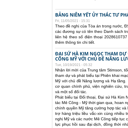
BẢNG NIÊM YẾT ỦY THÁC TƯ PH
Fri, 11/05/2021 - 15:31
Theo đề nghị của Tòa án trong nước, ĐS
các đương sự có tên theo Danh sách tr
liên hệ theo số điện thoại 2028610737
thêm thông tin chi tiết.
ĐẠI SỨ HÀ KIM NGỌC THAM DỰ 
CÔNG MỸ VỚI CHỦ ĐỀ NĂNG LƯ
Tue, 10/19/2021 - 05:32
Nhận lời mời của Trung tâm Stimson, tố
tham dự và phát biểu tại Phiên khai mạc
Mỹ với chủ đề Năng lượng và Hạ tầng. 
cơ quan chính phủ, viện nghiên cứu, t
và một số đối tác.
Phát biểu tại Đối thoại, Đại sứ Hà Kim
tác Mê Công - Mỹ thời gian qua, hoan 
chính quyền Mỹ tăng cường hợp tác và h
trợ hàng triệu liều vắc-xin cùng nhiều 
nghị Mỹ và các nước Mê Công tiếp tục co
lực phục hồi sau đại dịch, đồng thời n