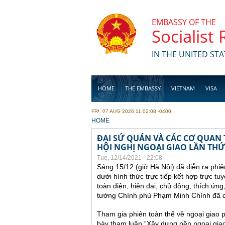
Skip to main content
EMBASSY OF THE
Socialist
IN THE UNITED STA
HOME
THE EMBASSY
VIETNAM
VISA
FRI, 07 AUG 2026 11:02:08 -0400
BUSINESS
YOU ARE HERE
HOME
ĐẠI SỨ QUÁN VÀ CÁC CƠ QUAN
HỘI NGHỊ NGOẠI GIAO LẦN THỨ
Tue, 12/14/2021 - 22:08
Sáng 15/12 (giờ Hà Nội) đã diễn ra phiê
dưới hình thức trực tiếp kết hợp trực tu
toàn diện, hiện đại, chủ động, thích ứng
tướng Chính phủ Phạm Minh Chính đã chủ
Tham gia phiên toàn thể về ngoại giao p
bày tham luận “Xây dựng nền ngoại giao 