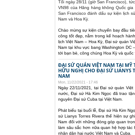
Tối ngày 28/11 (giờ San Francisco), tứ
VN98 của Hãng hàng không Quốc gia Vi
San Francisco đánh dấu sự kiện lịch s
Nam và Hoa Kỳ.
Chào mừng sự kiện chuyến bay đầu tiê
công tốt đẹp, nằm trong kế hoạch hành
lịch Việt Nam – Hoa Kỳ, Đại sứ quán Vi
Nam tại khu vực bang Washington DC – M
tới bạn bè, công chúng Hoa Kỳ và quốc 
ĐẠI SỨ QUÁN VIỆT NAM TẠI M
HỮU NGHỊ CHO ĐẠI SỨ LIANYS T
NAM
Mon, 11/22/2021 - 17:46
Ngày 22/11/2021, tại Đại sứ quán Việt
nước, Đại sứ Hà Kim Ngọc đã trao tặn
nguyên Đại sứ Cuba tại Việt Nam.
Phát biểu tại buổi lễ, Đại sứ Hà Kim N
sứ Lianys Torres Rivera thể hiện sự g
Nam đối với những đóng góp quan trọng
làm sâu sắc hơn nữa quan hệ hợp tác 
nhân dân hai nước Việt Nam và Cuba.