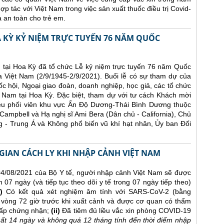
p tác với Việt Nam trong việc sản xuất thuốc điều trị Covid-
à an toàn cho trẻ em.
A KỲ KỶ NIỆM TRỰC TUYẾN 76 NĂM QUỐC
 tại Hoa Kỳ đã tổ chức Lễ kỷ niệm trực tuyến 76 năm Quốc
 Việt Nam (2/9/1945-2/9/2021). Buổi lễ có sự tham dự của
 hội, Ngoại giao đoàn, doanh nghiệp, học giả, các tổ chức
 Nam tại Hoa Kỳ. Đặc biệt, tham dự với tư cách Khách mời
ều phối viên khu vực Ấn Độ Dương-Thái Bình Dương thuộc
Campbell và Hạ nghị sĩ Ami Bera (Dân chủ - California), Chủ
g - Trung Á và Không phổ biến vũ khí hạt nhân, Ủy ban Đối
 GIAN CÁCH LY KHI NHẬP CẢNH VIỆT NAM
/08/2021 của Bộ Y tế, người nhập cảnh Việt Nam sẽ được
n 07 ngày (và tiếp tục theo dõi y tế trong 07 ngày tiếp theo)
)
Có kết quả xét nghiệm âm tính với SARS-CoV-2 (bằng
òng 72 giờ trước khi xuất cảnh và được cơ quan có thẩm
cấp chứng nhận;
(ii)
Đã tiêm đủ liều vắc xin phòng COVID-19
 nhất 14 ngày và không quá 12 tháng tính đến thời điểm nhập