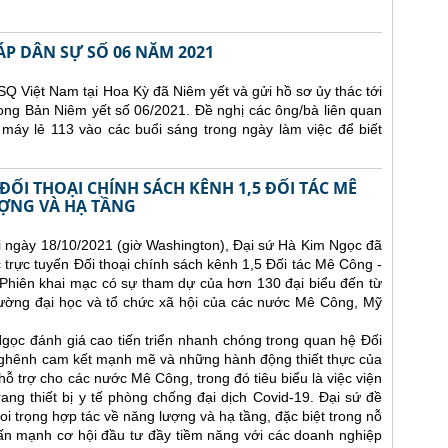
ÁP DÂN SỰ SỐ 06 NĂM 2021
Q Việt Nam tại Hoa Kỳ đã Niêm yết và gửi hồ sơ ủy thác tới
ong Bản Niêm yết số 06/2021. Đề nghị các ông/bà liên quan
 máy lẻ 113 vào các buổi sáng trong ngày làm việc để biết
ĐỐI THOẠI CHÍNH SÁCH KÊNH 1,5 ĐỐI TÁC MÊ
ỢNG VÀ HẠ TẦNG
i ngày 18/10/2021 (giờ Washington), Đại sứ Hà Kim Ngọc đã
 trực tuyến Đối thoại chính sách kênh 1,5 Đối tác Mê Công -
Phiên khai mạc có sự tham dự của hơn 130 đại biểu đến từ
rường đại học và tổ chức xã hội của các nước Mê Công, Mỹ
 Ngọc đánh giá cao tiến triển nhanh chóng trong quan hệ Đối
nghênh cam kết mạnh mẽ và những hành động thiết thực của
ỗ trợ cho các nước Mê Công, trong đó tiêu biểu là việc viện
trang thiết bị y tế phòng chống đại dịch Covid-19. Đại sứ đề
i trọng hợp tác về năng lượng và hạ tầng, đặc biệt trong nỗ
hấn mạnh cơ hội đầu tư đầy tiềm năng với các doanh nghiệp