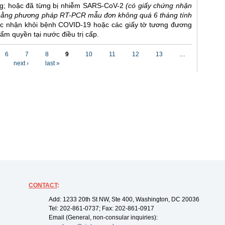
ng; hoặc đã từng bị nhiễm SARS-CoV-2
(có giấy chứng nhận
bằng phương pháp RT-PCR mẫu đơn không quá 6 tháng tính
ác nhận khỏi bệnh COVID-19 hoặc các giấy tờ tương đương
ẩm quyền tại nước điều trị cấp.
6
7
8
9
10
11
12
13
…
next ›
last »
CONTACT
:
Add: 1233 20th St NW, Ste 400, Washington, DC 20036
Tel: 202-861-0737; Fax: 202-861-0917
Email (General, non-consular inquiries):