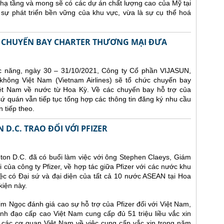
à hạ tầng và mong sẽ có các dự án chất lượng cao của Mỹ tại
sự phát triển bền vững của khu vực, vừa là sự cụ thể hoá
AI CHUYẾN BAY CHARTER THƯƠNG MẠI ĐƯA
 năng, ngày 30 – 31/10/2021, Công ty Cổ phần VIJASUN,
hông Việt Nam (Vietnam Airlines) sẽ tổ chức chuyến bay
ệt Nam về nước từ Hoa Kỳ. Về các chuyến bay hỗ trợ của
 quán vẫn tiếp tục tổng hợp các thông tin đăng ký nhu cầu
n tiếp theo.
D.C. TRAO ĐỔI VỚI PFIZER
on D.C. đã có buổi làm việc với ông Stephen Claeys, Giám
ủa công ty Pfizer, về hợp tác giữa Pfizer với các nước khu
c có Đại sứ và đại diện của tất cả 10 nước ASEAN tại Hoa
kiện này.
Kim Ngọc đánh giá cao sự hỗ trợ của Pfizer đối với Việt Nam,
ãnh đạo cấp cao Việt Nam cung cấp đủ 51 triệu liều vắc xin
i các cơ quan Việt Nam về việc cung cấp vắc xin trong năm