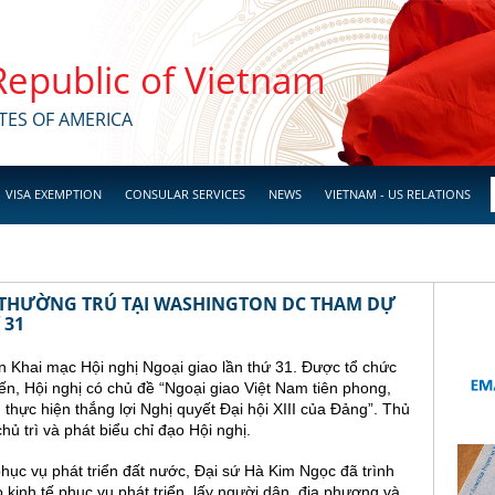
 Republic of Vietnam
TES OF AMERICA
VISA EXEMPTION
CONSULAR SERVICES
NEWS
VIETNAM - US RELATIONS
 THƯỜNG TRÚ TẠI WASHINGTON DC THAM DỰ
 31
n Khai mạc Hội nghị Ngoại giao lần thứ 31. Được tổ chức
yến, Hội nghị có chủ đề “Ngoại giao Việt Nam tiên phong,
, thực hiện thắng lợi Nghị quyết Đại hội XIII của Đảng”. Thủ
 trì và phát biểu chỉ đạo Hội nghị.
hục vụ phát triển đất nước, Đại sứ Hà Kim Ngọc đã trình
kinh tế phục vụ phát triển, lấy người dân, địa phương và