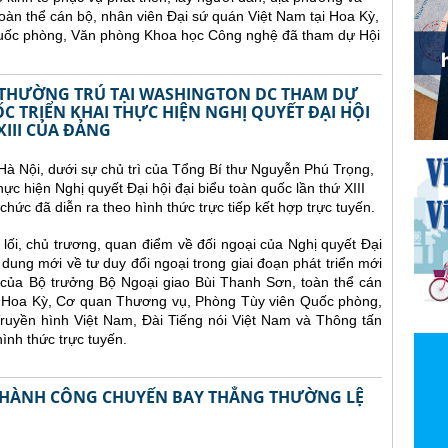
oàn thể cán bộ, nhân viên Đại sứ quán Việt Nam tại Hoa Kỳ,
uốc phòng, Văn phòng Khoa học Công nghệ đã tham dự Hội
 THƯỜNG TRÚ TẠI WASHINGTON DC THAM DỰ
C TRIỂN KHAI THỰC HIỆN NGHỊ QUYẾT ĐẠI HỘI
XIII CỦA ĐẢNG
 Hà Nội, dưới sự chủ trì của Tổng Bí thư Nguyễn Phú Trọng,
thực hiện Nghị quyết Đại hội đại biểu toàn quốc lần thứ XIII
chức đã diễn ra theo hình thức trực tiếp kết hợp trực tuyến.
lối, chủ trương, quan điểm về đối ngoại của Nghị quyết Đại
 dung mới về tư duy đổi ngoại trong giai đoạn phát triển mới
o của Bộ trưởng Bộ Ngoại giao Bùi Thanh Sơn, toàn thể cán
ại Hoa Kỳ, Cơ quan Thương vụ, Phòng Tùy viên Quốc phòng,
uyền hình Việt Nam, Đài Tiếng nói Việt Nam và Thông tấn
ình thức trực tuyến.
 THÀNH CÔNG CHUYẾN BAY THẲNG THƯỜNG LỆ