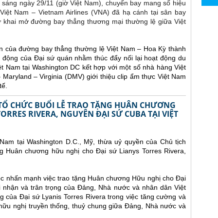
c sáng ngày 29/11 (giờ Việt Nam), chuyến bay mang số hiệu
ệt Nam – Vietnam Airlines (VNA) đã hạ cánh tại sân bay
ử khai mở đường bay thẳng thương mại thường lệ giữa Việt
n của đường bay thẳng thường lệ Việt Nam – Hoa Kỳ thành
 động của Đại sứ quán nhằm thúc đẩy nối lại hoạt động du
ệt Nam tại Washington DC kết hợp với một số nhà hàng Việt
aryland – Virginia (DMV) giới thiệu clip ẩm thực Việt Nam
tế.
Ỹ TỔ CHỨC BUỔI LỄ TRAO TẶNG HUÂN CHƯƠNG
ORRES RIVERA, NGUYÊN ĐẠI SỨ CUBA TẠI VIỆT
 Nam tại Washington D.C., Mỹ, thừa uỷ quyền của Chủ tịch
g Huân chương hữu nghị cho Đại sứ Lianys Torres Rivera,
gọc nhấn mạnh việc trao tặng Huân chương Hữu nghị cho Đại
hi nhận và trân trọng của Đảng, Nhà nước và nhân dân Việt
 của Đại sứ Lyanis Torres Rivera trong việc tăng cường và
hữu nghị truyền thống, thuỷ chung giữa Đảng, Nhà nước và