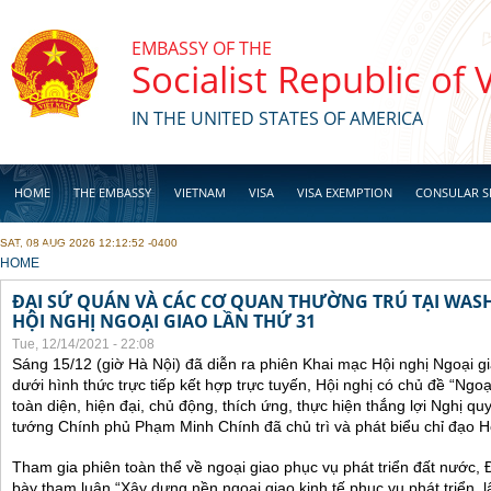
Skip to main content
EMBASSY OF THE
Socialist Republic of
IN THE UNITED STATES OF AMERICA
HOME
THE EMBASSY
VIETNAM
VISA
VISA EXEMPTION
CONSULAR S
SAT, 08 AUG 2026 12:12:52 -0400
BUSINESS
YOU ARE HERE
HOME
ĐẠI SỨ QUÁN VÀ CÁC CƠ QUAN THƯỜNG TRÚ TẠI WA
HỘI NGHỊ NGOẠI GIAO LẦN THỨ 31
Tue, 12/14/2021 - 22:08
Sáng 15/12 (giờ Hà Nội) đã diễn ra phiên Khai mạc Hội nghị Ngoại g
dưới hình thức trực tiếp kết hợp trực tuyến, Hội nghị có chủ đề “Ngo
toàn diện, hiện đại, chủ động, thích ứng, thực hiện thắng lợi Nghị qu
tướng Chính phủ Phạm Minh Chính đã chủ trì và phát biểu chỉ đạo Hộ
Tham gia phiên toàn thể về ngoại giao phục vụ phát triển đất nước, 
bày tham luận “Xây dựng nền ngoại giao kinh tế phục vụ phát triển, 