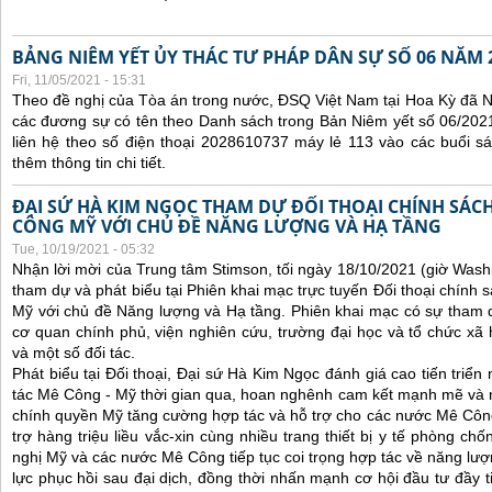
BẢNG NIÊM YẾT ỦY THÁC TƯ PHÁP DÂN SỰ SỐ 06 NĂM 
Fri, 11/05/2021 - 15:31
Theo đề nghị của Tòa án trong nước, ĐSQ Việt Nam tại Hoa Kỳ đã Ni
các đương sự có tên theo Danh sách trong Bản Niêm yết số 06/2021
liên hệ theo số điện thoại 2028610737 máy lẻ 113 vào các buổi sá
thêm thông tin chi tiết.
ĐẠI SỨ HÀ KIM NGỌC THAM DỰ ĐỐI THOẠI CHÍNH SÁCH
CÔNG MỸ VỚI CHỦ ĐỀ NĂNG LƯỢNG VÀ HẠ TẦNG
Tue, 10/19/2021 - 05:32
Nhận lời mời của Trung tâm Stimson, tối ngày 18/10/2021 (giờ Wash
tham dự và phát biểu tại Phiên khai mạc trực tuyến Đối thoại chính 
Mỹ với chủ đề Năng lượng và Hạ tầng. Phiên khai mạc có sự tham 
cơ quan chính phủ, viện nghiên cứu, trường đại học và tổ chức x
và một số đối tác.
Phát biểu tại Đối thoại, Đại sứ Hà Kim Ngọc đánh giá cao tiến triể
tác Mê Công - Mỹ thời gian qua, hoan nghênh cam kết mạnh mẽ và 
chính quyền Mỹ tăng cường hợp tác và hỗ trợ cho các nước Mê Công, 
trợ hàng triệu liều vắc-xin cùng nhiều trang thiết bị y tế phòng ch
nghị Mỹ và các nước Mê Công tiếp tục coi trọng hợp tác về năng lượn
lực phục hồi sau đại dịch, đồng thời nhấn mạnh cơ hội đầu tư đầy 