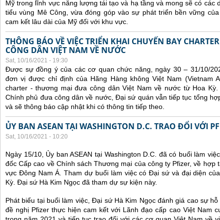
Mỹ trong lĩnh vực năng lượng tái tạo và hạ tầng và mong sẽ có các 
tiểu vùng Mê Công, vừa đóng góp vào sự phát triển bền vững của 
cam kết lâu dài của Mỹ đối với khu vực.
THÔNG BÁO VỀ VIỆC TRIỂN KHAI CHUYẾN BAY CHARTE
CÔNG DÂN VIỆT NAM VỀ NƯỚC
Sat, 10/16/2021 - 19:30
Được sự đồng ý của các cơ quan chức năng, ngày 30 – 31/10/20
đơn vị được chỉ định của Hãng Hàng không Việt Nam (Vietnam Ai
charter - thương mại đưa công dân Việt Nam về nước từ Hoa Kỳ.
Chính phủ đưa công dân về nước, Đại sứ quán vẫn tiếp tục tổng hợp
và sẽ thông báo cập nhật khi có thông tin tiếp theo.
ỦY BAN ASEAN TẠI WASHINGTON D.C. TRAO ĐỔI VỚI PF
Sat, 10/16/2021 - 10:20
Ngày 15/10, Ủy ban ASEAN tại Washington D.C. đã có buổi làm việ
đốc Cấp cao về Chính sách Thương mại của công ty Pfizer, về hợp t
vực Đông Nam Á. Tham dự buổi làm việc có Đại sứ và đại diện của
Kỳ. Đại sứ Hà Kim Ngọc đã tham dự sự kiện này.
Phát biểu tại buổi làm việc, Đại sứ Hà Kim Ngọc đánh giá cao sự hỗ 
đề nghị Pfizer thực hiện cam kết với Lãnh đạo cấp cao Việt Nam cu
trong năm 2021 và tiếp tục trao đổi với các cơ quan Việt Nam về v