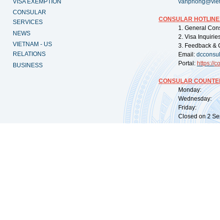
VISA EXEMPTION
vanphong@vie
CONSULAR
CONSULAR HOTLINE
SERVICES
1. General Con
NEWS
2. Visa Inquiri
VIETNAM - US
3. Feedback & 
RELATIONS
Email:
dcconsu
Portal:
https://
co
BUSINESS
CONSULAR COUNTER
Monday: 09:
Wednesday: 0
Friday: 09:
Closed on 2 Sep