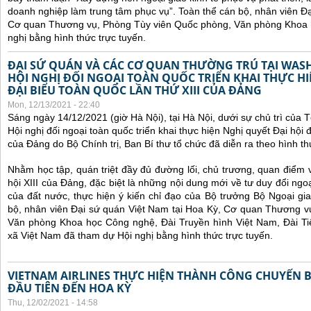
doanh nghiệp làm trung tâm phục vụ”.
Toàn thể cán bộ, nhân viên Đạ
Cơ quan Thương vụ, Phòng Tùy viên Quốc phòng, Văn phòng Khoa 
nghị bằng hình thức trực tuyến.
ĐẠI SỨ QUÁN VÀ CÁC CƠ QUAN THƯỜNG TRÚ TẠI WA
HỘI NGHỊ ĐỐI NGOẠI TOÀN QUỐC TRIỂN KHAI THỰC HI
ĐẠI BIỂU TOÀN QUỐC LẦN THỨ XIII CỦA ĐẢNG
Mon, 12/13/2021 - 22:40
Sáng ngày 14/12/2021 (giờ Hà Nội), tại Hà Nội, dưới sự chủ trì của
Hội nghị đối ngoại toàn quốc
triển khai thực hiện Nghị quyết Đại hội đ
của Đảng do Bộ Chính trị, Ban Bí thư tổ chức đã diễn ra theo hình thứ
Nhằm học tập, quán triệt đầy đủ đường lối, chủ trương, quan điểm 
hội XIII của Đảng, đặc biệt là những nội dung mới về tư duy đổi ngoạ
của đất nước, thực hiện ý kiến chỉ đạo của Bộ trưởng Bộ Ngoại gi
bộ, nhân viên Đại sứ quán Việt Nam tại Hoa Kỳ, Cơ quan Thương v
Văn phòng Khoa học Công nghệ, Đài Truyền hình Việt Nam, Đài Ti
xã Việt Nam đã tham dự Hội nghị bằng hình thức trực tuyến.
VIETNAM AIRLINES THỰC HIỆN THÀNH CÔNG CHUYẾN 
ĐẦU TIÊN ĐẾN HOA KỲ
Thu, 12/02/2021 - 14:58