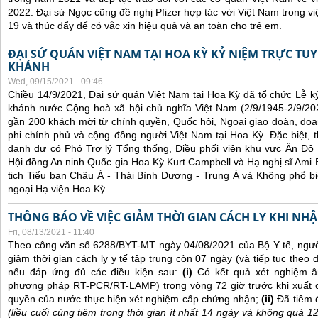
2022. Đại sứ Ngọc cũng đề nghị Pfizer hợp tác với Việt Nam trong việ
19 và thúc đẩy để có vắc xin hiệu quả và an toàn cho trẻ em.
ĐẠI SỨ QUÁN VIỆT NAM TẠI HOA KỲ KỶ NIỆM TRỰC TU
KHÁNH
Wed, 09/15/2021 - 09:46
Chiều 14/9/2021, Đại sứ quán Việt Nam tại Hoa Kỳ đã tổ chức Lễ 
khánh nước Cộng hoà xã hội chủ nghĩa Việt Nam (2/9/1945-2/9/202
gần 200 khách mời từ chính quyền, Quốc hội, Ngoại giao đoàn, doan
phi chính phủ và cộng đồng người Việt Nam tại Hoa Kỳ. Đặc biệt,
danh dự có Phó Trợ lý Tổng thống, Điều phối viên khu vực Ấn Đ
Hội đồng An ninh Quốc gia Hoa Kỳ Kurt Campbell và Hạ nghị sĩ Ami B
tịch Tiểu ban Châu Á - Thái Bình Dương - Trung Á và Không phổ bi
ngoại Hạ viện Hoa Kỳ.
THÔNG BÁO VỀ VIỆC GIẢM THỜI GIAN CÁCH LY KHI NH
Fri, 08/13/2021 - 11:40
Theo công văn số 6288/BYT-MT ngày 04/08/2021 của Bộ Y tế, ngư
giảm thời gian cách ly y tế tập trung còn 07 ngày (và tiếp tục theo d
nếu đáp ứng đủ các điều kiện sau:
(i)
Có kết quả xét nghiệm â
phương pháp RT-PCR/RT-LAMP) trong vòng 72 giờ trước khi xuất 
quyền của nước thực hiện xét nghiệm cấp chứng nhận;
(ii)
Đã tiêm 
(liều cuối cùng tiêm trong thời gian ít nhất 14 ngày và không quá 1