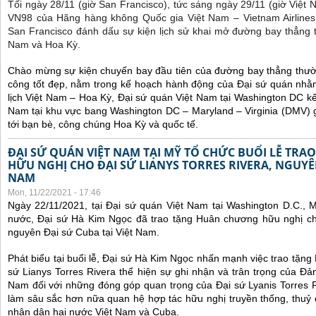
Tối ngày 28/11 (giờ San Francisco), tức sáng ngày 29/11 (giờ Việt
VN98 của Hãng hàng không Quốc gia Việt Nam – Vietnam Airlines
San Francisco đánh dấu sự kiện lịch sử khai mở đường bay thẳng 
Nam và Hoa Kỳ.
Chào mừng sự kiện chuyến bay đầu tiên của đường bay thẳng thườ
công tốt đẹp, nằm trong kế hoạch hành động của Đại sứ quán nhằm
lịch Việt Nam – Hoa Kỳ, Đại sứ quán Việt Nam tại Washington DC kế
Nam tại khu vực bang Washington DC – Maryland – Virginia (DMV) gi
tới bạn bè, công chúng Hoa Kỳ và quốc tế.
ĐẠI SỨ QUÁN VIỆT NAM TẠI MỸ TỔ CHỨC BUỔI LỄ TR
HỮU NGHỊ CHO ĐẠI SỨ LIANYS TORRES RIVERA, NGUYÊN
NAM
Mon, 11/22/2021 - 17:46
Ngày 22/11/2021, tại Đại sứ quán Việt Nam tại Washington D.C., 
nước, Đại sứ Hà Kim Ngọc đã trao tặng Huân chương hữu nghị cho
nguyên Đại sứ Cuba tại Việt Nam.
Phát biểu tại buổi lễ, Đại sứ Hà Kim Ngọc nhấn mạnh việc trao tặn
sứ Lianys Torres Rivera thể hiện sự ghi nhận và trân trọng của Đ
Nam đối với những đóng góp quan trọng của Đại sứ Lyanis Torres R
làm sâu sắc hơn nữa quan hệ hợp tác hữu nghị truyền thống, thuỷ
nhân dân hai nước Việt Nam và Cuba.