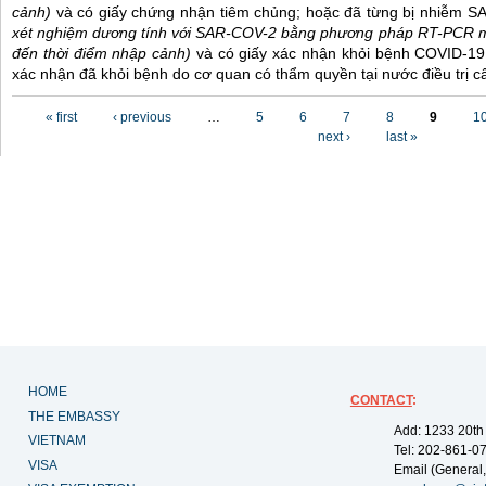
cảnh)
và có giấy chứng nhận tiêm chủng; hoặc đã từng bị nhiễm 
xét nghiệm dương tính với SAR-COV-2 bằng phương pháp RT-PCR m
đến thời điểm nhập cảnh)
và có giấy xác nhận khỏi bệnh COVID-19
xác nhận đã khỏi bệnh do cơ quan có thẩm quyền tại nước điều trị c
Pages
« first
‹ previous
…
5
6
7
8
9
1
next ›
last »
HOME
CONTACT
:
THE EMBASSY
Add: 1233 20th
VIETNAM
Tel: 202-861-0
VISA
Email (General,