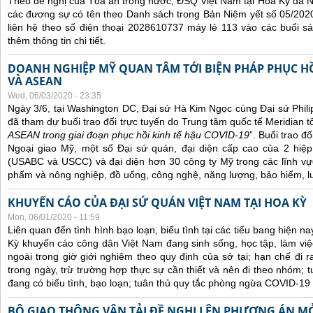
Theo đề nghị của Tòa án trong nước, ĐSQ Việt Nam tại Hoa Kỳ đã Ni
các đương sự có tên theo Danh sách trong Bản Niêm yết số 05/2020
liên hệ theo số điện thoại 2028610737 máy lẻ 113 vào các buổi sá
thêm thông tin chi tiết.
DOANH NGHIỆP MỸ QUAN TÂM TỚI BIỆN PHÁP PHỤC HỒ
VÀ ASEAN
Wed, 06/03/2020 - 23:35
Ngày 3/6, tại Washington DC, Đại sứ Hà Kim Ngọc cùng Đại sứ Phi
đã tham dự buổi trao đổi trực tuyến do Trung tâm quốc tế Meridian t
ASEAN trong giai đoạn phục hồi kinh tế hậu COVID-19
”. Buổi trao đ
Ngoại giao Mỹ, một số Đại sứ quán, đại diện cấp cao của 2 hi
(USABC và USCC) và đại diện hơn 30 công ty Mỹ trong các lĩnh vự
phẩm và nông nghiệp, đồ uống, công nghệ, năng lượng, bảo hiểm, lu
KHUYẾN CÁO CỦA ĐẠI SỨ QUÁN VIỆT NAM TẠI HOA KỲ
Mon, 06/01/2020 - 11:59
Liên quan đến tình hình bạo loạn, biểu tình tại các tiểu bang hiện n
Kỳ khuyến cáo công dân Việt Nam đang sinh sống, học tập, làm việc
ngoài trong giờ giới nghiêm theo quy định của sở tại; hạn chế đi 
trong ngày, trừ trường hợp thực sự cần thiết và nên đi theo nhóm; t
đang có biểu tình, bạo loạn; t
uân
thủ quy tắc phòng ngừa COVID-19 
BỘ GIAO THÔNG VẬN TẢI ĐỀ NGHỊ LÊN PHƯƠNG ÁN M