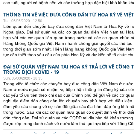
cao tuổi, người có bệnh nền và các trường hợp đặc biệt khó khăn kh
THÔNG TIN VỀ VIỆC ĐƯA CÔNG DÂN TỪ HOA KỲ VỀ VIỆ
Tue, 05/05/2020 - 12:50
Liên quan đến chuyến bay đưa công dân Việt Nam từ Hoa Kỳ về n
Ngoại giao, Đại sứ quán và các cơ quan đại diện Việt Nam tại Hoa
hợp với các cơ quan liên quan trong nước và các cơ quan chức 
Hàng không Quốc gia Việt Nam nhanh chóng giải quyết các thủ tục đ
trong thời gian sớm nhất. Hiện Hãng hàng không Quốc gia Việt Na
tục cần thiết theo yêu cầu của phía Hoa Kỳ và dự kiến sẽ tổ chức c
ĐẠI SỨ QUÁN VIỆT NAM TẠI HOA KỲ TRẢ LỜI VỀ CÔNG
TRONG DỊCH COVID - 19
Sun, 05/03/2020 - 18:35
Trong việc tổ chức các chuyến bay đưa công dân Việt Nam ở nước
Nam ở nước ngoài có nhiệm vụ tiếp nhận thông tin đăng ký của côn
các yếu tố ưu tiên theo chỉ đạo của Chính phủ để gửi về các cơ qu
nghị địa điểm đón công dân lên chuyến bay phù hợp với điều kiện 
đảm yêu cầu chung về sự cân đối giữa các địa bàn, đáp ứng khả năn
trong nước.
Sau khi các cơ quan hữu quan có quyết định về thời điể
đón công dân, Đại sứ quán và các CQĐD tại địa bàn đã khẩn trươn
được xếp trong danh sách về nước làm thủ tục trực tiếp với Tổng C