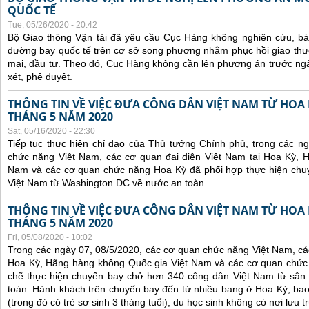
QUỐC TẾ
Tue, 05/26/2020 - 20:42
Bộ Giao thông Vận tải đã yêu cầu Cục Hàng không nghiên cứu, báo 
đường bay quốc tế trên cơ sở song phương nhằm phục hồi giao thươ
mại, đầu tư. Theo đó, Cục Hàng không cần lên phương án trước ng
xét, phê duyệt.
THÔNG TIN VỀ VIỆC ĐƯA CÔNG DÂN VIỆT NAM TỪ HOA
THÁNG 5 NĂM 2020
Sat, 05/16/2020 - 22:30
Tiếp tục thực hiện chỉ đạo của Thủ tướng Chính phủ, trong các n
chức năng Việt Nam, các cơ quan đại diện Việt Nam tại Hoa Kỳ, 
Nam và các cơ quan chức năng Hoa Kỳ đã phối hợp thực hiện chu
Việt Nam từ Washington DC về nước an toàn.
THÔNG TIN VỀ VIỆC ĐƯA CÔNG DÂN VIỆT NAM TỪ HOA
THÁNG 5 NĂM 2020
Fri, 05/08/2020 - 10:02
Trong các ngày 07, 08/5/2020, các cơ quan chức năng Việt Nam, các
Hoa Kỳ, Hãng hàng không Quốc gia Việt Nam và các cơ quan chức
chẽ thực hiện chuyến bay chở hơn 340 công dân Việt Nam từ sân
toàn. Hành khách trên chuyến bay đến từ nhiều bang ở Hoa Kỳ, bao
(trong đó có trẻ sơ sinh 3 tháng tuổi), du học sinh không có nơi lưu 