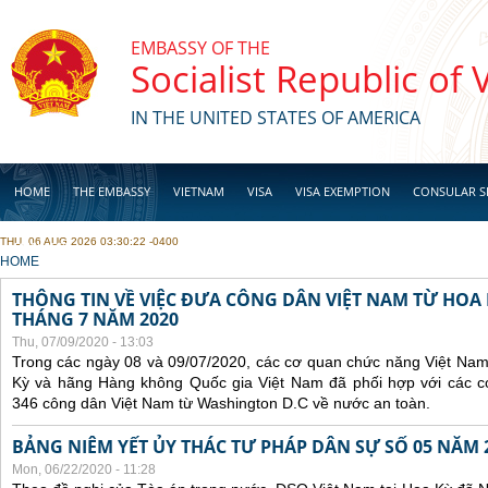
Skip to main content
EMBASSY OF THE
Socialist Republic of
IN THE UNITED STATES OF AMERICA
HOME
THE EMBASSY
VIETNAM
VISA
VISA EXEMPTION
CONSULAR S
THU, 06 AUG 2026 03:30:22 -0400
BUSINESS
YOU ARE HERE
HOME
THÔNG TIN VỀ VIỆC ĐƯA CÔNG DÂN VIỆT NAM TỪ HOA
THÁNG 7 NĂM 2020
Thu, 07/09/2020 - 13:03
Trong các ngày 08 và 09/07/2020, các cơ quan chức năng Việt Nam
Kỳ và hãng Hàng không Quốc gia Việt Nam đã phối hợp với các 
346 công dân Việt Nam từ Washington D.C về nước an toàn.
BẢNG NIÊM YẾT ỦY THÁC TƯ PHÁP DÂN SỰ SỐ 05 NĂM 
Mon, 06/22/2020 - 11:28