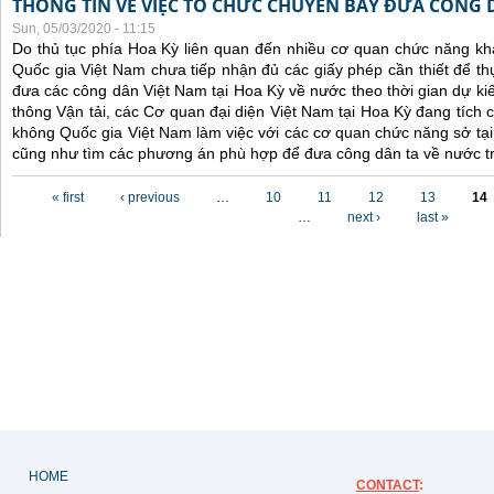
THÔNG TIN VỀ VIỆC TỔ CHỨC CHUYẾN BAY ĐƯA CÔNG 
Sun, 05/03/2020 - 11:15
Do thủ tục phía Hoa Kỳ liên quan đến nhiều cơ quan chức năng 
Quốc gia Việt Nam chưa tiếp nhận đủ các giấy phép cần thiết để t
đưa các công dân Việt Nam tại Hoa Kỳ về nước theo thời gian dự ki
thông Vận tải, các Cơ quan đại diện Việt Nam tại Hoa Kỳ đang tích
không Quốc gia Việt Nam làm việc với các cơ quan chức năng sở tại, 
cũng như tìm các phương án phù hợp để đưa công dân ta về nước tr
Pages
« first
‹ previous
…
10
11
12
13
14
…
next ›
last »
HOME
CONTACT
: