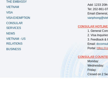
THE EMBASSY
Add: 1233 20th
VIETNAM
Tel: 202-861-0
VISA
Email (General,
VISA EXEMPTION
vanphong@vie
CONSULAR
CONSULAR HOTLINE
SERVICES
1. General Con
NEWS
2. Visa Inquiri
VIETNAM - US
3. Feedback & 
RELATIONS
Email:
dcconsu
Portal:
https://
co
BUSINESS
CONSULAR COUNTER
Monday: 09:
Wednesday: 0
Friday: 09:
Closed on 2 Sep