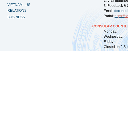
2. Visa Inquiri
VIETNAM - US
3. Feedback & 
RELATIONS
Email:
dcconsu
Portal:
https://
co
BUSINESS
CONSULAR COUNTER
Monday: 09:
Wednesday: 0
Friday: 09:
Closed on 2 Sep