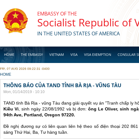
Skip to main content
EMBASSY OF THE
Socialist Republic of
IN THE UNITED STATES OF AMERICA
HOME
THE EMBASSY
VIETNAM
VISA
VISA EXEMPTION
CONSULAR S
FRI, 07 AUG 2026 09:22:31 -0400
BUSINESS
YOU ARE HERE
HOME
THÔNG BÁO CỦA TAND TỈNH BÀ RỊA - VŨNG TÀU
Mon, 01/14/2019 - 10:10
TAND tỉnh Bà Rịa - vũng Tàu đang giải quyết vụ án "Tranh chấp ly 
Kiều Vi
, sinh ngày 22/08/1992 và bị đơn:
ông Le Oliver, sinh ngà
94th Ave, Portland, Oregon 97220.
Đề nghị đương sự có liên quan liên hệ theo số điện thoại 202 86
sáng Thứ Hai, Ba, Tư hàng tuần.