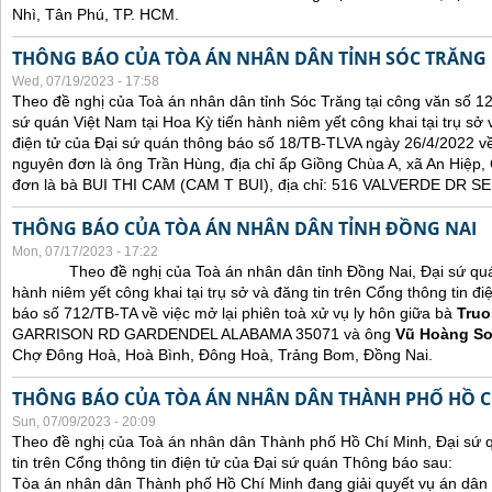
Nhì, Tân Phú, TP. HCM.
THÔNG BÁO CỦA TÒA ÁN NHÂN DÂN TỈNH SÓC TRĂNG
Wed, 07/19/2023 - 17:58
Theo đề nghị của Toà án nhân dân tỉnh Sóc Trăng tại công văn số 1
sứ quán Việt Nam tại Hoa Kỳ tiến hành niêm yết công khai tại trụ sở 
điện tử của Đại sứ quán thông báo số 18/TB-TLVA ngày 26/4/2022 về 
nguyên đơn là ông Trần Hùng, địa chỉ ấp Giồng Chùa A, xã An Hiệp,
đơn là bà BUI THI CAM (CAM T BUI), địa chỉ: 516 VALVERDE DR
THÔNG BÁO CỦA TÒA ÁN NHÂN DÂN TỈNH ĐỒNG NAI
Mon, 07/17/2023 - 17:22
Theo đề nghị của Toà án nhân dân tỉnh Đồng Nai, Đại sứ quán 
hành niêm yết công khai tại trụ sở và đăng tin trên Cổng thông tin đ
báo số 712/TB-TA về việc mở lại phiên toà xử vụ ly hôn giữa bà
Truo
GARRISON RD GARDENDEL ALABAMA 35071 và ông
Vũ Hoàng S
Chợ Đông Hoà, Hoà Bình, Đông Hoà, Trảng Bom, Đồng Nai.
THÔNG BÁO CỦA TÒA ÁN NHÂN DÂN THÀNH PHỐ HỒ C
Sun, 07/09/2023 - 20:09
Theo đề nghị của Toà án nhân dân Thành phố Hồ Chí Minh, Đại sứ 
tin trên Cổng thông tin điện tử của Đại sứ quán Thông báo sau:
Tòa án nhân dân Thành phố Hồ Chí Minh đang giải quyết vụ án dân 