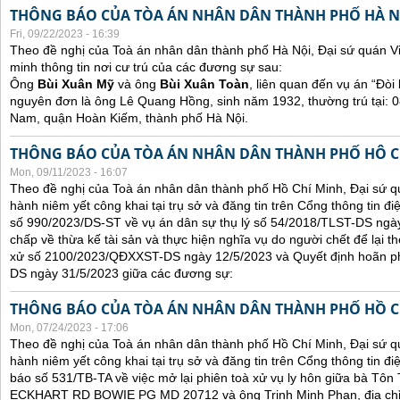
THÔNG BÁO CỦA TÒA ÁN NHÂN DÂN THÀNH PHỐ HÀ N
Fri, 09/22/2023 - 16:39
Theo đề nghị của Toà án nhân dân thành phố Hà Nội, Đại sứ quán V
minh thông tin nơi cư trú của các đương sự sau:
Ông
Bùi Xuân Mỹ
và ông
Bùi Xuân Toàn
, liên quan đến vụ án “Đòi 
nguyên đơn là ông Lê Quang Hồng, sinh năm 1932, thường trú tại:
Nam, quận Hoàn Kiếm, thành phố Hà Nội.
THÔNG BÁO CỦA TÒA ÁN NHÂN DÂN THÀNH PHỐ HÔ C
Mon, 09/11/2023 - 16:07
Theo đề nghị của Toà án nhân dân thành phố Hồ Chí Minh, Đại sứ qu
hành niêm yết công khai tại trụ sở và đăng tin trên Cổng thông tin đ
số 990/2023/DS-ST về vụ án dân sự thụ lý số 54/2018/TLST-DS ngày
chấp về thừa kế tài sản và thực hiện nghĩa vụ do người chết để lại t
xử số 2100/2023/QĐXXST-DS ngày 12/5/2023 và Quyết định hoãn p
DS ngày 31/5/2023 giữa các đương sự:
THÔNG BÁO CỦA TÒA ÁN NHÂN DÂN THÀNH PHỐ HỒ C
Mon, 07/24/2023 - 17:06
Theo đề nghị của Toà án nhân dân thành phố Hồ Chí Minh, Đại sứ qu
hành niêm yết công khai tại trụ sở và đăng tin trên Cổng thông tin đ
báo số 531/TB-TA về việc mở lại phiên toà xử vụ ly hôn giữa bà Tôn T
ECKHART RD BOWIE PG MD 20712 và ông Trịnh Minh Phan, địa chỉ