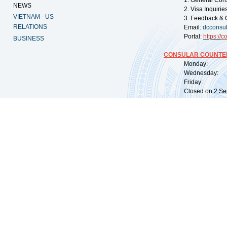
1. General Con
NEWS
2. Visa Inquiri
VIETNAM - US
3. Feedback & 
RELATIONS
Email:
dcconsu
Portal:
https://
co
BUSINESS
CONSULAR COUNTER
Monday: 09:
Wednesday: 0
Friday: 09:
Closed on 2 Sep