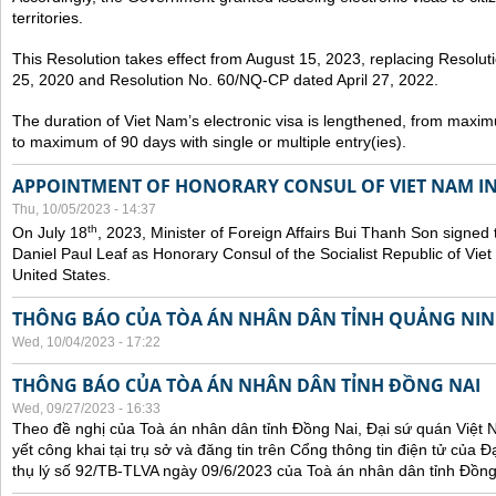
territories.
This Resolution takes effect from August 15, 2023, replacing Resol
25, 2020 and Resolution No. 60/NQ-CP dated April 27, 2022.
The duration of Viet Nam’s electronic visa is lengthened, from maxim
to maximum of 90 days with single or multiple entry(ies).
APPOINTMENT OF HONORARY CONSUL OF VIET NAM IN
Thu, 10/05/2023 - 14:37
th
On July 18
, 2023, Minister of Foreign Affairs Bui Thanh Son signed 
Daniel Paul Leaf as Honorary Consul of the Socialist Republic of Vie
United States.
THÔNG BÁO CỦA TÒA ÁN NHÂN DÂN TỈNH QUẢNG NI
Wed, 10/04/2023 - 17:22
THÔNG BÁO CỦA TÒA ÁN NHÂN DÂN TỈNH ĐỒNG NAI
Wed, 09/27/2023 - 16:33
Theo đề nghị của Toà án nhân dân tỉnh Đồng Nai, Đại sứ quán Việt 
yết công khai tại trụ sở và đăng tin trên Cổng thông tin điện tử của
thụ lý số 92/TB-TLVA ngày 09/6/2023 của Toà án nhân dân tỉnh Đồng