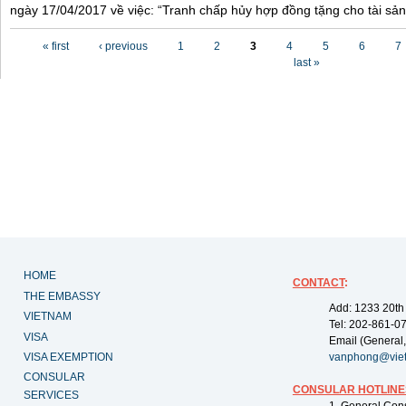
ngày 17/04/2017 về việc: “Tranh chấp hủy hợp đồng tặng cho tài sản”
Pages
« first
‹ previous
1
2
3
4
5
6
7
last »
HOME
CONTACT
:
THE EMBASSY
Add: 1233 20th
VIETNAM
Tel: 202-861-0
VISA
Email (General,
VISA EXEMPTION
vanphong@vie
CONSULAR
CONSULAR HOTLINE
SERVICES