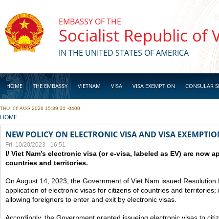
Skip to main content
EMBASSY OF THE
Socialist Republic of
IN THE UNITED STATES OF AMERICA
HOME
THE EMBASSY
VIETNAM
VISA
VISA EXEMPTION
CONSULAR S
THU, 06 AUG 2026 15:39:30 -0400
BUSINESS
YOU ARE HERE
HOME
NEW POLICY ON ELECTRONIC VISA AND VISA EXEMPTIO
Fri, 10/20/2023 - 16:51
I/ Viet Nam’s electronic visa (or e-visa, labeled as EV) are now app
countries and territories.
On August 14, 2023, the Government of Viet Nam issued Resolutio
application of electronic visas for citizens of countries and territories
allowing foreigners to enter and exit by electronic visas.
Accordingly, the Government granted issueing electronic visas to citiz