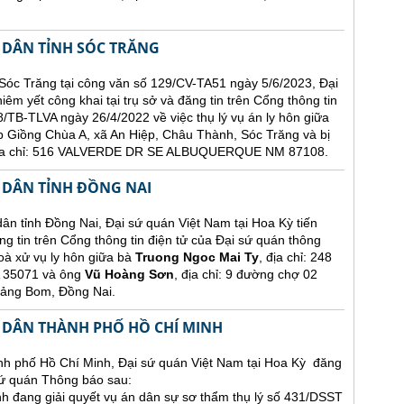
 DÂN TỈNH SÓC TRĂNG
Sóc Trăng tại công văn số 129/CV-TA51 ngày 5/6/2023, Đại
êm yết công khai tại trụ sở và đăng tin trên Cổng thông tin
/TB-TLVA ngày 26/4/2022 về việc thụ lý vụ án ly hôn giữa
p Giồng Chùa A, xã An Hiệp, Châu Thành, Sóc Trăng và bị
 địa chỉ: 516 VALVERDE DR SE ALBUQUERQUE NM 87108.
 DÂN TỈNH ĐỒNG NAI
nh Đồng Nai, Đại sứ quán Việt Nam tại Hoa Kỳ tiến
ng tin trên Cổng thông tin điện tử của Đại sứ quán thông
oà xử vụ ly hôn giữa bà
Truong Ngoc Mai Ty
, địa chỉ: 248
35071 và ông
Vũ Hoàng Sơn
, địa chỉ: 9 đường chợ 02
rảng Bom, Đồng Nai.
 DÂN THÀNH PHỐ HỒ CHÍ MINH
h phố Hồ Chí Minh, Đại sứ quán Việt Nam tại Hoa Kỳ đăng
 sứ quán Thông báo sau:
 đang giải quyết vụ án dân sự sơ thẩm thụ lý số 431/DSST