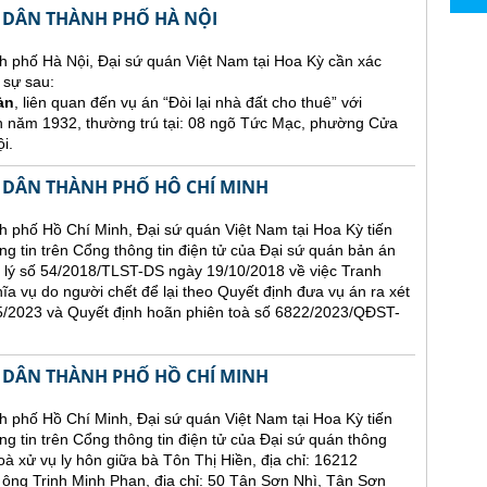
 DÂN THÀNH PHỐ HÀ NỘI
h phố Hà Nội, Đại sứ quán Việt Nam tại Hoa Kỳ cần xác
 sự sau:
àn
, liên quan đến vụ án “Đòi lại nhà đất cho thuê” với
h năm 1932, thường trú tại: 08 ngõ Tức Mạc, phường Cửa
i.
 DÂN THÀNH PHỐ HÔ CHÍ MINH
 phố Hồ Chí Minh, Đại sứ quán Việt Nam tại Hoa Kỳ tiến
ăng tin trên Cổng thông tin điện tử của Đại sứ quán bản án
 lý số 54/2018/TLST-DS ngày 19/10/2018 về việc Tranh
hĩa vụ do người chết để lại theo Quyết định đưa vụ án ra xét
2023 và Quyết định hoãn phiên toà số 6822/2023/QĐST-
 DÂN THÀNH PHỐ HỒ CHÍ MINH
 phố Hồ Chí Minh, Đại sứ quán Việt Nam tại Hoa Kỳ tiến
ng tin trên Cổng thông tin điện tử của Đại sứ quán thông
oà xử vụ ly hôn giữa bà Tôn Thị Hiền, địa chỉ: 16212
 Trịnh Minh Phan, địa chỉ: 50 Tân Sơn Nhì, Tân Sơn