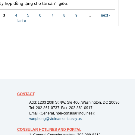
y hợp đồng tặng cho tài sản”, giữa:
3
4
5
6
7
8
9
…
next ›
last »
CONTACT
:
Add: 1233 20th St NW, Ste 400, Washington, DC 20036
Tel: 202-861-0737; Fax: 202-861-0917
Email (General, non-consular inquiries):
vanphong@vietnamembassy.us
CONSULAR HOTLINES AND PORTAL
: