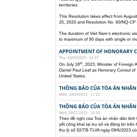
territories.
This Resolution takes effect from Augu
25, 2020 and Resolution No. 60/NQ-CP d
The duration of Viet Nam’s electronic vi
to maximum of 90 days with single or mul
APPOINTMENT OF HONORARY CO
Thu, 10/05/2023 - 14:37
th
On July 18
, 2023, Minister of Foreign 
Daniel Paul Leaf as Honorary Consul of t
United States.
THÔNG BÁO CỦA TÒA ÁN NHÂN
Wed, 10/04/2023 - 17:22
THÔNG BÁO CỦA TÒA ÁN NHÂN
Wed, 09/27/2023 - 16:33
Theo đề nghị của Toà án nhân dân tỉnh 
yết công khai tại trụ sở và đăng tin trê
thụ lý số 92/TB-TLVA ngày 09/6/2023 củ