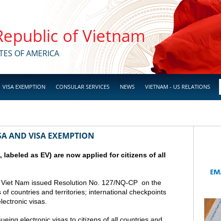
 Republic of Vietnam
TES OF AMERICA
VISA EXEMPTION
CONSULAR SERVICES
NEWS
VIETNAM - US RELATIONS
SA AND VISA EXEMPTION
a, labeled as EV) are now applied for citizens of all
 Viet Nam issued Resolution No. 127/NQ-CP on the
s of countries and territories; international checkpoints
lectronic visas.
ing electronic visas to citizens of all countries and