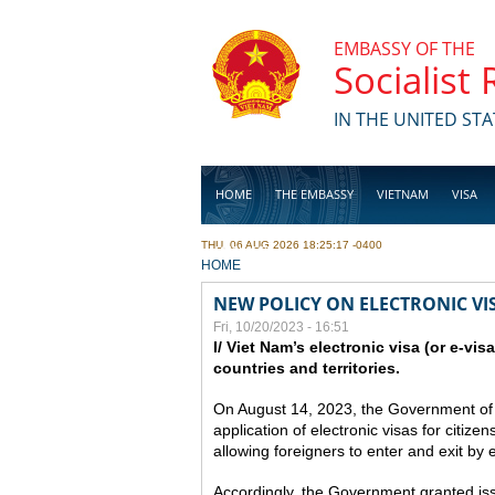
Skip to main content
EMBASSY OF THE
Socialist
IN THE UNITED STA
HOME
THE EMBASSY
VIETNAM
VISA
THU, 06 AUG 2026 18:25:17 -0400
BUSINESS
YOU ARE HERE
HOME
NEW POLICY ON ELECTRONIC VI
Fri, 10/20/2023 - 16:51
I/ Viet Nam’s electronic visa (or e-vis
countries and territories.
On August 14, 2023, the Government of
application of electronic visas for citizen
allowing foreigners to enter and exit by e
Accordingly, the Government granted issue