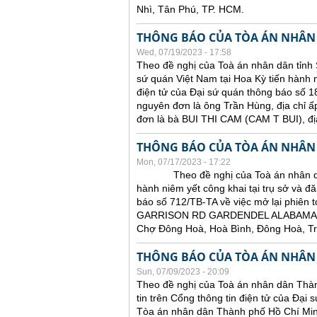
Nhì, Tân Phú, TP. HCM.
THÔNG BÁO CỦA TÒA ÁN NHÂN
Wed, 07/19/2023 - 17:58
Theo đề nghị của Toà án nhân dân tỉnh 
sứ quán Việt Nam tại Hoa Kỳ tiến hành ni
điện tử của Đại sứ quán thông báo số 18
nguyên đơn là ông Trần Hùng, địa chỉ ấ
đơn là bà BUI THI CAM (CAM T BUI),
THÔNG BÁO CỦA TÒA ÁN NHÂN
Mon, 07/17/2023 - 17:22
Theo đề nghị của Toà án nhân dân tỉ
hành niêm yết công khai tại trụ sở và đă
báo số 712/TB-TA về việc mở lại phiên t
GARRISON RD GARDENDEL ALABAMA 
Chợ Đông Hoà, Hoà Bình, Đông Hoà, T
THÔNG BÁO CỦA TÒA ÁN NHÂN
Sun, 07/09/2023 - 20:09
Theo đề nghị của Toà án nhân dân Thàn
tin trên Cổng thông tin điện tử của Đại
Tòa án nhân dân Thành phố Hồ Chí Minh