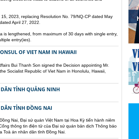
st 15, 2023, replacing Resolution No. 79/NQ-CP dated May
ated April 27, 2022.
sa is lengthened, from maximum of 30 days with single entry,
tiple entry(ies).
NSUL OF VIET NAM IN HAWAII
Affairs Bui Thanh Son signed the Decision appointing Mr.
he Socialist Republic of Viet Nam in Honolulu, Hawaii,
 DÂN TỈNH QUẢNG NINH
 DÂN TỈNH ĐỒNG NAI
Đồng Nai, Đại sứ quán Việt Nam tại Hoa Kỳ tiến hành niêm
n Cổng thông tin điện tử của Đại sứ quán bản dịch Thông báo
a Toà án nhân dân tỉnh Đồng Nai.