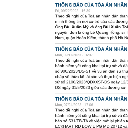
THÔNG BÁO CỦA TÒA ÁN NHÂN
Fri, 09/22/2023 - 16:39
Theo đề nghị của Toà án nhân dân thàn
minh thông tin nơi cư trú của các đương
Ông
Bùi Xuân Mỹ
và ông
Bùi Xuân To
nguyên đơn là ông Lê Quang Hồng, sin
Nam, quận Hoàn Kiếm, thành phố Hà Nộ
THÔNG BÁO CỦA TÒA ÁN NHÂN
Mon, 09/11/2023 - 16:07
Theo đề nghị của Toà án nhân dân thành
hành niêm yết công khai tại trụ sở và đ
số 990/2023/DS-ST về vụ án dân sự thụ
chấp về thừa kế tài sản và thực hiện ng
xử số 2100/2023/QĐXXST-DS ngày 12/5/
DS ngày 31/5/2023 giữa các đương sự:
THÔNG BÁO CỦA TÒA ÁN NHÂN
Mon, 07/24/2023 - 17:06
Theo đề nghị của Toà án nhân dân thành
hành niêm yết công khai tại trụ sở và đă
báo số 531/TB-TA về việc mở lại phiên t
ECKHART RD BOWIE PG MD 20712 và ông