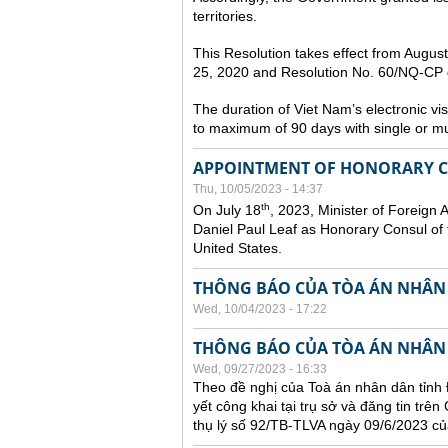
territories.
This Resolution takes effect from Augu
25, 2020 and Resolution No. 60/NQ-CP d
The duration of Viet Nam’s electronic vi
to maximum of 90 days with single or mul
APPOINTMENT OF HONORARY CO
Thu, 10/05/2023 - 14:37
th
On July 18
, 2023, Minister of Foreign 
Daniel Paul Leaf as Honorary Consul of t
United States.
THÔNG BÁO CỦA TÒA ÁN NHÂN
Wed, 10/04/2023 - 17:22
THÔNG BÁO CỦA TÒA ÁN NHÂN
Wed, 09/27/2023 - 16:33
Theo đề nghị của Toà án nhân dân tỉnh 
yết công khai tại trụ sở và đăng tin trê
thụ lý số 92/TB-TLVA ngày 09/6/2023 củ