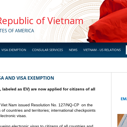
 Republic of Vietnam
TES OF AMERICA
VISA EXEMPTION
CONSULAR SERVICES
NEWS
VIETNAM - US RELATIONS
SA AND VISA EXEMPTION
a, labeled as EV) are now applied for citizens of all
 Viet Nam issued Resolution No. 127/NQ-CP on the
s of countries and territories; international checkpoints
lectronic visas.
ing electronic visas to citizens of all countries and