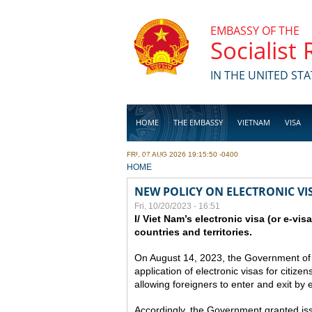
Skip to main content
EMBASSY OF THE
Socialist
IN THE UNITED STA
HOME
THE EMBASSY
VIETNAM
VISA
FRI, 07 AUG 2026 19:15:50 -0400
BUSINESS
YOU ARE HERE
HOME
NEW POLICY ON ELECTRONIC VI
Fri, 10/20/2023 - 16:51
I/ Viet Nam’s electronic visa (or e-vis
countries and territories.
On August 14, 2023, the Government of
application of electronic visas for citizen
allowing foreigners to enter and exit by e
Accordingly, the Government granted issue