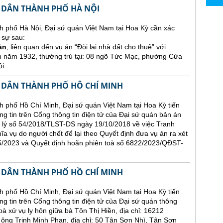
 DÂN THÀNH PHỐ HÀ NỘI
h phố Hà Nội, Đại sứ quán Việt Nam tại Hoa Kỳ cần xác
 sự sau:
àn
, liên quan đến vụ án “Đòi lại nhà đất cho thuê” với
h năm 1932, thường trú tại: 08 ngõ Tức Mạc, phường Cửa
i.
 DÂN THÀNH PHỐ HÔ CHÍ MINH
 phố Hồ Chí Minh, Đại sứ quán Việt Nam tại Hoa Kỳ tiến
ăng tin trên Cổng thông tin điện tử của Đại sứ quán bản án
 lý số 54/2018/TLST-DS ngày 19/10/2018 về việc Tranh
hĩa vụ do người chết để lại theo Quyết định đưa vụ án ra xét
2023 và Quyết định hoãn phiên toà số 6822/2023/QĐST-
 DÂN THÀNH PHỐ HỒ CHÍ MINH
 phố Hồ Chí Minh, Đại sứ quán Việt Nam tại Hoa Kỳ tiến
ng tin trên Cổng thông tin điện tử của Đại sứ quán thông
oà xử vụ ly hôn giữa bà Tôn Thị Hiền, địa chỉ: 16212
 Trịnh Minh Phan, địa chỉ: 50 Tân Sơn Nhì, Tân Sơn