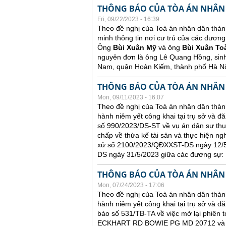
THÔNG BÁO CỦA TÒA ÁN NHÂN
Fri, 09/22/2023 - 16:39
Theo đề nghị của Toà án nhân dân thàn
minh thông tin nơi cư trú của các đương
Ông
Bùi Xuân Mỹ
và ông
Bùi Xuân To
nguyên đơn là ông Lê Quang Hồng, sin
Nam, quận Hoàn Kiếm, thành phố Hà Nộ
THÔNG BÁO CỦA TÒA ÁN NHÂN
Mon, 09/11/2023 - 16:07
Theo đề nghị của Toà án nhân dân thành
hành niêm yết công khai tại trụ sở và đ
số 990/2023/DS-ST về vụ án dân sự thụ
chấp về thừa kế tài sản và thực hiện ng
xử số 2100/2023/QĐXXST-DS ngày 12/5/
DS ngày 31/5/2023 giữa các đương sự:
THÔNG BÁO CỦA TÒA ÁN NHÂN
Mon, 07/24/2023 - 17:06
Theo đề nghị của Toà án nhân dân thành
hành niêm yết công khai tại trụ sở và đă
báo số 531/TB-TA về việc mở lại phiên t
ECKHART RD BOWIE PG MD 20712 và ông