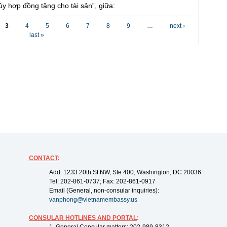
y hợp đồng tặng cho tài sản”, giữa:
3
4
5
6
7
8
9
…
next ›
last »
CONTACT
:
Add: 1233 20th St NW, Ste 400, Washington, DC 20036
Tel: 202-861-0737; Fax: 202-861-0917
Email (General, non-consular inquiries):
vanphong@vietnamembassy.us
CONSULAR HOTLINES AND PORTAL
: