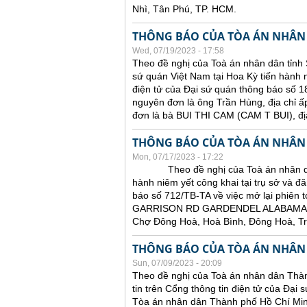
Nhì, Tân Phú, TP. HCM.
THÔNG BÁO CỦA TÒA ÁN NHÂN
Wed, 07/19/2023 - 17:58
Theo đề nghị của Toà án nhân dân tỉnh 
sứ quán Việt Nam tại Hoa Kỳ tiến hành ni
điện tử của Đại sứ quán thông báo số 18
nguyên đơn là ông Trần Hùng, địa chỉ ấ
đơn là bà BUI THI CAM (CAM T BUI),
THÔNG BÁO CỦA TÒA ÁN NHÂN
Mon, 07/17/2023 - 17:22
Theo đề nghị của Toà án nhân dân tỉ
hành niêm yết công khai tại trụ sở và đă
báo số 712/TB-TA về việc mở lại phiên t
GARRISON RD GARDENDEL ALABAMA 
Chợ Đông Hoà, Hoà Bình, Đông Hoà, T
THÔNG BÁO CỦA TÒA ÁN NHÂN
Sun, 07/09/2023 - 20:09
Theo đề nghị của Toà án nhân dân Thàn
tin trên Cổng thông tin điện tử của Đại
Tòa án nhân dân Thành phố Hồ Chí Minh