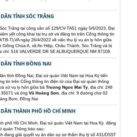
 DÂN TỈNH SÓC TRĂNG
Sóc Trăng tại công văn số 129/CV-TA51 ngày 5/6/2023, Đại
êm yết công khai tại trụ sở và đăng tin trên Cổng thông tin
/TB-TLVA ngày 26/4/2022 về việc thụ lý vụ án ly hôn giữa
p Giồng Chùa A, xã An Hiệp, Châu Thành, Sóc Trăng và bị
 địa chỉ: 516 VALVERDE DR SE ALBUQUERQUE NM 87108.
 DÂN TỈNH ĐỒNG NAI
nh Đồng Nai, Đại sứ quán Việt Nam tại Hoa Kỳ tiến
ng tin trên Cổng thông tin điện tử của Đại sứ quán thông
oà xử vụ ly hôn giữa bà
Truong Ngoc Mai Ty
, địa chỉ: 248
35071 và ông
Vũ Hoàng Sơn
, địa chỉ: 9 đường chợ 02
rảng Bom, Đồng Nai.
 DÂN THÀNH PHỐ HỒ CHÍ MINH
h phố Hồ Chí Minh, Đại sứ quán Việt Nam tại Hoa Kỳ đăng
 sứ quán Thông báo sau:
 đang giải quyết vụ án dân sự sơ thẩm thụ lý số 431/DSST