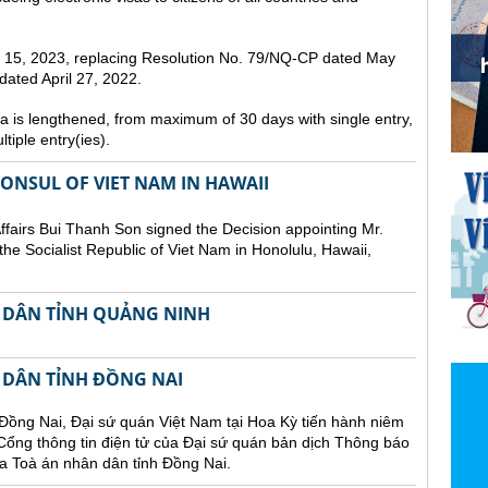
st 15, 2023, replacing Resolution No. 79/NQ-CP dated May
ated April 27, 2022.
sa is lengthened, from maximum of 30 days with single entry,
tiple entry(ies).
NSUL OF VIET NAM IN HAWAII
Affairs Bui Thanh Son signed the Decision appointing Mr.
he Socialist Republic of Viet Nam in Honolulu, Hawaii,
 DÂN TỈNH QUẢNG NINH
 DÂN TỈNH ĐỒNG NAI
Đồng Nai, Đại sứ quán Việt Nam tại Hoa Kỳ tiến hành niêm
n Cổng thông tin điện tử của Đại sứ quán bản dịch Thông báo
a Toà án nhân dân tỉnh Đồng Nai.