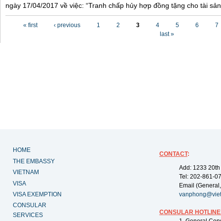
ngày 17/04/2017 về việc: “Tranh chấp hủy hợp đồng tặng cho tài sản”
Pages
« first
‹ previous
1
2
3
4
5
6
7
last »
HOME
CONTACT
:
THE EMBASSY
Add: 1233 20th
VIETNAM
Tel: 202-861-0
VISA
Email (General,
VISA EXEMPTION
vanphong@vie
CONSULAR
CONSULAR HOTLINE
SERVICES