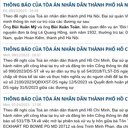
THÔNG BÁO CỦA TÒA ÁN NHÂN DÂN THÀNH PHỐ HÀ N
Fri, 09/22/2023 - 16:39
Theo đề nghị của Toà án nhân dân thành phố Hà Nội, Đại sứ quán V
minh thông tin nơi cư trú của các đương sự sau:
Ông
Bùi Xuân Mỹ
và ông
Bùi Xuân Toàn
, liên quan đến vụ án “Đòi 
nguyên đơn là ông Lê Quang Hồng, sinh năm 1932, thường trú tại:
Nam, quận Hoàn Kiếm, thành phố Hà Nội.
THÔNG BÁO CỦA TÒA ÁN NHÂN DÂN THÀNH PHỐ HÔ C
Mon, 09/11/2023 - 16:07
Theo đề nghị của Toà án nhân dân thành phố Hồ Chí Minh, Đại sứ qu
hành niêm yết công khai tại trụ sở và đăng tin trên Cổng thông tin đ
số 990/2023/DS-ST về vụ án dân sự thụ lý số 54/2018/TLST-DS ngày
chấp về thừa kế tài sản và thực hiện nghĩa vụ do người chết để lại t
xử số 2100/2023/QĐXXST-DS ngày 12/5/2023 và Quyết định hoãn p
DS ngày 31/5/2023 giữa các đương sự:
THÔNG BÁO CỦA TÒA ÁN NHÂN DÂN THÀNH PHỐ HỒ C
Mon, 07/24/2023 - 17:06
Theo đề nghị của Toà án nhân dân thành phố Hồ Chí Minh, Đại sứ qu
hành niêm yết công khai tại trụ sở và đăng tin trên Cổng thông tin đ
báo số 531/TB-TA về việc mở lại phiên toà xử vụ ly hôn giữa bà Tôn T
ECKHART RD BOWIE PG MD 20712 và ông Trịnh Minh Phan, địa chỉ