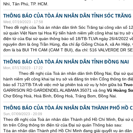
Nhì, Tân Phú, TP. HCM.
THÔNG BÁO CỦA TÒA ÁN NHÂN DÂN TỈNH SÓC TRĂNG
Wed, 07/19/2023 - 17:58
Theo đề nghị của Toà án nhân dân tỉnh Sóc Trăng tại công văn số 1
sứ quán Việt Nam tại Hoa Kỳ tiến hành niêm yết công khai tại trụ sở 
điện tử của Đại sứ quán thông báo số 18/TB-TLVA ngày 26/4/2022 về 
nguyên đơn là ông Trần Hùng, địa chỉ ấp Giồng Chùa A, xã An Hiệp,
đơn là bà BUI THI CAM (CAM T BUI), địa chỉ: 516 VALVERDE DR
THÔNG BÁO CỦA TÒA ÁN NHÂN DÂN TỈNH ĐỒNG NAI
Mon, 07/17/2023 - 17:22
Theo đề nghị của Toà án nhân dân tỉnh Đồng Nai, Đại sứ quán 
hành niêm yết công khai tại trụ sở và đăng tin trên Cổng thông tin đ
báo số 712/TB-TA về việc mở lại phiên toà xử vụ ly hôn giữa bà
Truo
GARRISON RD GARDENDEL ALABAMA 35071 và ông
Vũ Hoàng S
Chợ Đông Hoà, Hoà Bình, Đông Hoà, Trảng Bom, Đồng Nai.
THÔNG BÁO CỦA TÒA ÁN NHÂN DÂN THÀNH PHỐ HỒ C
Sun, 07/09/2023 - 20:09
Theo đề nghị của Toà án nhân dân Thành phố Hồ Chí Minh, Đại sứ 
tin trên Cổng thông tin điện tử của Đại sứ quán Thông báo sau:
Tòa án nhân dân Thành phố Hồ Chí Minh đang giải quyết vụ án dân 