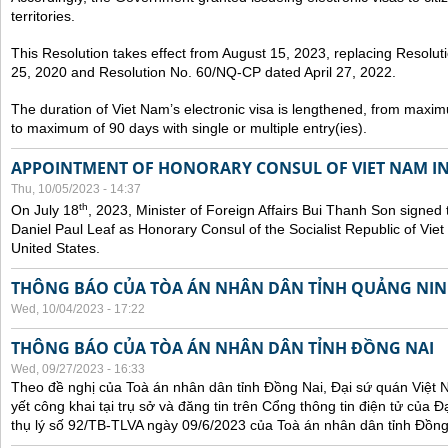
territories.
This Resolution takes effect from August 15, 2023, replacing Resol
25, 2020 and Resolution No. 60/NQ-CP dated April 27, 2022.
The duration of Viet Nam’s electronic visa is lengthened, from maxim
to maximum of 90 days with single or multiple entry(ies).
APPOINTMENT OF HONORARY CONSUL OF VIET NAM IN
Thu, 10/05/2023 - 14:37
th
On July 18
, 2023, Minister of Foreign Affairs Bui Thanh Son signed 
Daniel Paul Leaf as Honorary Consul of the Socialist Republic of Vie
United States.
THÔNG BÁO CỦA TÒA ÁN NHÂN DÂN TỈNH QUẢNG NI
Wed, 10/04/2023 - 17:22
THÔNG BÁO CỦA TÒA ÁN NHÂN DÂN TỈNH ĐỒNG NAI
Wed, 09/27/2023 - 16:33
Theo đề nghị của Toà án nhân dân tỉnh Đồng Nai, Đại sứ quán Việt 
yết công khai tại trụ sở và đăng tin trên Cổng thông tin điện tử của
thụ lý số 92/TB-TLVA ngày 09/6/2023 của Toà án nhân dân tỉnh Đồng