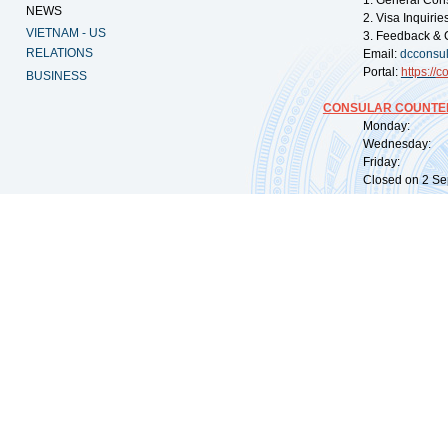
1. General Con
NEWS
2. Visa Inquiri
VIETNAM - US
3. Feedback & 
RELATIONS
Email:
dcconsu
Portal:
https://
co
BUSINESS
CONSULAR COUNTER
Monday: 09:
Wednesday: 0
Friday: 09:
Closed on 2 Sep