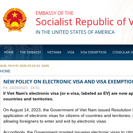
Skip to main content
EMBASSY OF THE
Socialist Republic of
IN THE UNITED STATES OF AMERICA
HOME
THE EMBASSY
VIETNAM
VISA
VISA EXEMPTION
CONSULAR S
SUN, 09 AUG 2026 03:20:53 -0400
BUSINESS
YOU ARE HERE
HOME
NEW POLICY ON ELECTRONIC VISA AND VISA EXEMPTIO
Fri, 10/20/2023 - 16:51
I/ Viet Nam’s electronic visa (or e-visa, labeled as EV) are now app
countries and territories.
On August 14, 2023, the Government of Viet Nam issued Resolutio
application of electronic visas for citizens of countries and territories
allowing foreigners to enter and exit by electronic visas.
Accordingly, the Government granted issueing electronic visas to citiz