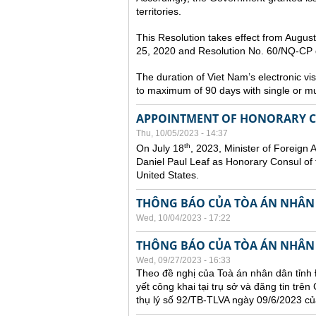
territories.
This Resolution takes effect from Augu
25, 2020 and Resolution No. 60/NQ-CP d
The duration of Viet Nam’s electronic vi
to maximum of 90 days with single or mul
APPOINTMENT OF HONORARY CO
Thu, 10/05/2023 - 14:37
th
On July 18
, 2023, Minister of Foreign 
Daniel Paul Leaf as Honorary Consul of t
United States.
THÔNG BÁO CỦA TÒA ÁN NHÂN
Wed, 10/04/2023 - 17:22
THÔNG BÁO CỦA TÒA ÁN NHÂN
Wed, 09/27/2023 - 16:33
Theo đề nghị của Toà án nhân dân tỉnh 
yết công khai tại trụ sở và đăng tin trê
thụ lý số 92/TB-TLVA ngày 09/6/2023 củ