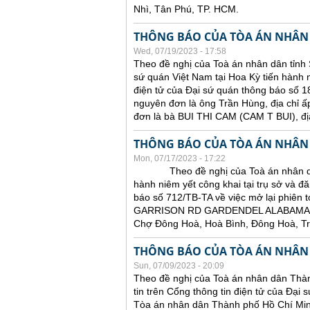
Nhì, Tân Phú, TP. HCM.
THÔNG BÁO CỦA TÒA ÁN NHÂN
Wed, 07/19/2023 - 17:58
Theo đề nghị của Toà án nhân dân tỉnh 
sứ quán Việt Nam tại Hoa Kỳ tiến hành ni
điện tử của Đại sứ quán thông báo số 18
nguyên đơn là ông Trần Hùng, địa chỉ ấ
đơn là bà BUI THI CAM (CAM T BUI),
THÔNG BÁO CỦA TÒA ÁN NHÂN
Mon, 07/17/2023 - 17:22
Theo đề nghị của Toà án nhân dân tỉ
hành niêm yết công khai tại trụ sở và đă
báo số 712/TB-TA về việc mở lại phiên t
GARRISON RD GARDENDEL ALABAMA 
Chợ Đông Hoà, Hoà Bình, Đông Hoà, T
THÔNG BÁO CỦA TÒA ÁN NHÂN
Sun, 07/09/2023 - 20:09
Theo đề nghị của Toà án nhân dân Thàn
tin trên Cổng thông tin điện tử của Đại
Tòa án nhân dân Thành phố Hồ Chí Minh