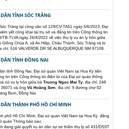
 DÂN TỈNH SÓC TRĂNG
Sóc Trăng tại công văn số 129/CV-TA51 ngày 5/6/2023, Đại
êm yết công khai tại trụ sở và đăng tin trên Cổng thông tin
/TB-TLVA ngày 26/4/2022 về việc thụ lý vụ án ly hôn giữa
p Giồng Chùa A, xã An Hiệp, Châu Thành, Sóc Trăng và bị
 địa chỉ: 516 VALVERDE DR SE ALBUQUERQUE NM 87108.
 DÂN TỈNH ĐỒNG NAI
nh Đồng Nai, Đại sứ quán Việt Nam tại Hoa Kỳ tiến
ng tin trên Cổng thông tin điện tử của Đại sứ quán thông
oà xử vụ ly hôn giữa bà
Truong Ngoc Mai Ty
, địa chỉ: 248
35071 và ông
Vũ Hoàng Sơn
, địa chỉ: 9 đường chợ 02
rảng Bom, Đồng Nai.
 DÂN THÀNH PHỐ HỒ CHÍ MINH
h phố Hồ Chí Minh, Đại sứ quán Việt Nam tại Hoa Kỳ đăng
 sứ quán Thông báo sau:
 đang giải quyết vụ án dân sự sơ thẩm thụ lý số 431/DSST