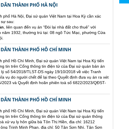
 DÂN THÀNH PHỐ HÀ NỘI
h phố Hà Nội, Đại sứ quán Việt Nam tại Hoa Kỳ cần xác
 sự sau:
àn
, liên quan đến vụ án “Đòi lại nhà đất cho thuê” với
h năm 1932, thường trú tại: 08 ngõ Tức Mạc, phường Cửa
i.
 DÂN THÀNH PHỐ HÔ CHÍ MINH
 phố Hồ Chí Minh, Đại sứ quán Việt Nam tại Hoa Kỳ tiến
ăng tin trên Cổng thông tin điện tử của Đại sứ quán bản án
 lý số 54/2018/TLST-DS ngày 19/10/2018 về việc Tranh
hĩa vụ do người chết để lại theo Quyết định đưa vụ án ra xét
2023 và Quyết định hoãn phiên toà số 6822/2023/QĐST-
 DÂN THÀNH PHỐ HỒ CHÍ MINH
 phố Hồ Chí Minh, Đại sứ quán Việt Nam tại Hoa Kỳ tiến
ng tin trên Cổng thông tin điện tử của Đại sứ quán thông
oà xử vụ ly hôn giữa bà Tôn Thị Hiền, địa chỉ: 16212
 Trịnh Minh Phan, địa chỉ: 50 Tân Sơn Nhì, Tân Sơn