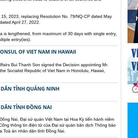
st 15, 2023, replacing Resolution No. 79/NQ-CP dated May
ated April 27, 2022.
sa is lengthened, from maximum of 30 days with single entry,
tiple entry(ies).
NSUL OF VIET NAM IN HAWAII
Affairs Bui Thanh Son signed the Decision appointing Mr.
he Socialist Republic of Viet Nam in Honolulu, Hawaii,
 DÂN TỈNH QUẢNG NINH
 DÂN TỈNH ĐỒNG NAI
Đồng Nai, Đại sứ quán Việt Nam tại Hoa Kỳ tiến hành niêm
n Cổng thông tin điện tử của Đại sứ quán bản dịch Thông báo
a Toà án nhân dân tỉnh Đồng Nai.