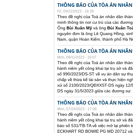
THÔNG BÁO CỦA TÒA ÁN NHÂN
Fri, 09/22/2023 - 16:39
Theo đề nghị của Toà án nhân dân thàn
minh thông tin nơi cư trú của các đương
Ông
Bùi Xuân Mỹ
và ông
Bùi Xuân To
nguyên đơn là ông Lê Quang Hồng, sin
Nam, quận Hoàn Kiếm, thành phố Hà Nộ
THÔNG BÁO CỦA TÒA ÁN NHÂN
Mon, 09/11/2023 - 16:07
Theo đề nghị của Toà án nhân dân thành
hành niêm yết công khai tại trụ sở và đ
số 990/2023/DS-ST về vụ án dân sự thụ
chấp về thừa kế tài sản và thực hiện ng
xử số 2100/2023/QĐXXST-DS ngày 12/5/
DS ngày 31/5/2023 giữa các đương sự:
THÔNG BÁO CỦA TÒA ÁN NHÂN
Mon, 07/24/2023 - 17:06
Theo đề nghị của Toà án nhân dân thành
hành niêm yết công khai tại trụ sở và đă
báo số 531/TB-TA về việc mở lại phiên t
ECKHART RD BOWIE PG MD 20712 và ông