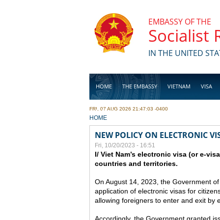
Skip to main content
EMBASSY OF THE
Socialist
IN THE UNITED STA
HOME
THE EMBASSY
VIETNAM
VISA
FRI, 07 AUG 2026 21:47:03 -0400
BUSINESS
YOU ARE HERE
HOME
NEW POLICY ON ELECTRONIC VI
Fri, 10/20/2023 - 16:51
I/ Viet Nam’s electronic visa (or e-vis
countries and territories.
On August 14, 2023, the Government of
application of electronic visas for citizen
allowing foreigners to enter and exit by e
Accordingly, the Government granted issue