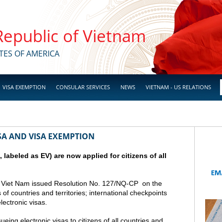
 Republic of Vietnam
TES OF AMERICA
VISA EXEMPTION
CONSULAR SERVICES
NEWS
VIETNAM - US RELATIONS
SA AND VISA EXEMPTION
a, labeled as EV) are now applied for citizens of all
 Viet Nam issued Resolution No. 127/NQ-CP on the
s of countries and territories; international checkpoints
lectronic visas.
ing electronic visas to citizens of all countries and