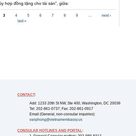
y hợp đồng tặng cho tài sản”, giữa:
3
4
5
6
7
8
9
…
next ›
last »
CONTACT
:
Add: 1233 20th St NW, Ste 400, Washington, DC 20036
Tel: 202-861-0737; Fax: 202-861-0917
Email (General, non-consular inquiries):
vanphong@vietnamembassy.us
CONSULAR HOTLINES AND PORTAL
: