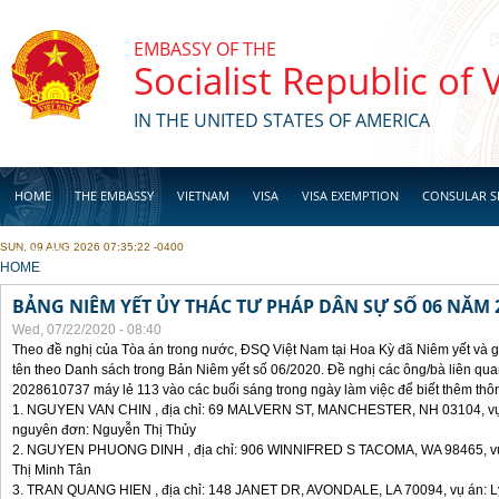
Skip to main content
EMBASSY OF THE
Socialist Republic of
IN THE UNITED STATES OF AMERICA
HOME
THE EMBASSY
VIETNAM
VISA
VISA EXEMPTION
CONSULAR S
SUN, 09 AUG 2026 07:35:22 -0400
BUSINESS
YOU ARE HERE
HOME
BẢNG NIÊM YẾT ỦY THÁC TƯ PHÁP DÂN SỰ SỐ 06 NĂM 
Wed, 07/22/2020 - 08:40
Theo đề nghị của Tòa án trong nước, ĐSQ Việt Nam tại Hoa Kỳ đã Niêm yết và g
tên theo Danh sách trong Bản Niêm yết số 06/2020. Đề nghị các ông/bà liên quan
2028610737 máy lẻ 113 vào các buổi sáng trong ngày làm việc để biết thêm thông 
1. NGUYEN VAN CHIN , địa chỉ: 69 MALVERN ST, MANCHESTER, NH 03104, vụ án
nguyên đơn: Nguyễn Thị Thủy
2. NGUYEN PHUONG DINH , địa chỉ: 906 WINNIFRED S TACOMA, WA 98465, vụ 
Thị Minh Tân
3. TRAN QUANG HIEN , địa chỉ: 148 JANET DR, AVONDALE, LA 70094, vụ án: Ly