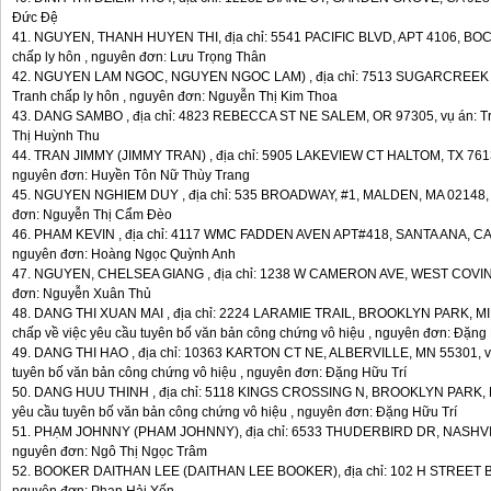
Đức Đệ
41. NGUYEN, THANH HUYEN THI, địa chỉ: 5541 PACIFIC BLVD, APT 4106, BOCA
chấp ly hôn , nguyên đơn: Lưu Trọng Thân
42. NGUYEN LAM NGOC, NGUYEN NGOC LAM) , địa chỉ: 7513 SUGARCREEK D
Tranh chấp ly hôn , nguyên đơn: Nguyễn Thị Kim Thoa
43. DANG SAMBO , địa chỉ: 4823 REBECCA ST NE SALEM, OR 97305, vụ án: Tra
Thị Huỳnh Thu
44. TRAN JIMMY (JIMMY TRAN) , địa chỉ: 5905 LAKEVIEW CT HALTOM, TX 76137,
nguyên đơn: Huyền Tôn Nữ Thùy Trang
45. NGUYEN NGHIEM DUY , địa chỉ: 535 BROADWAY, #1, MALDEN, MA 02148, vụ
đơn: Nguyễn Thị Cẩm Đèo
46. PHAM KEVIN , địa chỉ: 4117 WMC FADDEN AVEN APT#418, SANTA ANA, CA 92
nguyên đơn: Hoàng Ngọc Quỳnh Anh
47. NGUYEN, CHELSEA GIANG , địa chỉ: 1238 W CAMERON AVE, WEST COVINA, 
đơn: Nguyễn Xuân Thủ
48. DANG THI XUAN MAI , địa chỉ: 2224 LARAMIE TRAIL, BROOKLYN PARK, MI
chấp về việc yêu cầu tuyên bố văn bản công chứng vô hiệu , nguyên đơn: Đặng 
49. DANG THI HAO , địa chỉ: 10363 KARTON CT NE, ALBERVILLE, MN 55301, vụ 
tuyên bố văn bản công chứng vô hiệu , nguyên đơn: Đặng Hữu Trí
50. DANG HUU THINH , địa chỉ: 5118 KINGS CROSSING N, BROOKLYN PARK, MN
yêu cầu tuyên bố văn bản công chứng vô hiệu , nguyên đơn: Đặng Hữu Trí
51. PHẠM JOHNNY (PHAM JOHNNY), địa chỉ: 6533 THUDERBIRD DR, NASHVILLE
nguyên đơn: Ngô Thị Ngọc Trâm
52. BOOKER DAITHAN LEE (DAITHAN LEE BOOKER), địa chỉ: 102 H STREET BAR