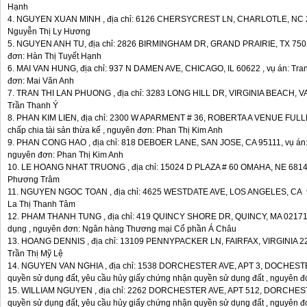
Hạnh
4. NGUYEN XUAN MINH , địa chỉ: 6126 CHERSYCREST LN, CHARLOTLE, NC 282
Nguyễn Thị Ly Hương
5. NGUYEN ANH TU, địa chỉ: 2826 BIRMINGHAM DR, GRAND PRAIRIE, TX 7502, 
đơn: Hàn Thị Tuyết Hạnh
6. MAI VAN HUNG, địa chỉ: 937 N DAMEN AVE, CHICAGO, IL 60622 , vụ án: Tranh
đơn: Mai Văn Anh
7. TRAN THI LAN PHUONG , địa chỉ: 3283 LONG HILL DR, VIRGINIA BEACH, VA 2
Trần Thanh Ý
8. PHAN KIM LIEN, địa chỉ: 2300 W APARMENT # 36, ROBERTA A VENUE FULLE
chấp chia tài sản thừa kế , nguyên đơn: Phan Thị Kim Anh
9. PHAN CONG HAO , địa chỉ: 818 DEBOER LANE, SAN JOSE, CA 95111, vụ án: Tr
nguyên đơn: Phan Thị Kim Anh
10. LE HOANG NHAT TRUONG , địa chỉ: 15024 D PLAZA # 60 OMAHA, NE 68144, 
Phương Trâm
11. NGUYEN NGOC TOAN , địa chỉ: 4625 WESTDATE AVE, LOS ANGELES, CA 900
La Thị Thanh Tâm
12. PHAM THANH TUNG , địa chỉ: 419 QUINCY SHORE DR, QUINCY, MA 02171, v
dụng , nguyên đơn: Ngân hàng Thương mại Cổ phần Á Châu
13. HOANG DENNIS , địa chỉ: 13109 PENNYPACKER LN, FAIRFAX, VIRGINIA 2203
Trần Thị Mỹ Lệ
14. NGUYEN VAN NGHIA , địa chỉ: 1538 DORCHESTER AVE, APT 3, DOCHESTER
quyền sử dụng đất, yêu cầu hủy giấy chứng nhận quyền sử dụng đất , nguyên đ
15. WILLIAM NGUYEN , địa chỉ: 2262 DORCHESTER AVE, APT 512, DORCHESTE
quyền sử dụng đất, yêu cầu hủy giấy chứng nhận quyền sử dụng đất , nguyên đ