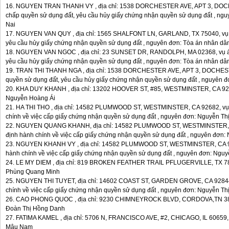
16. NGUYEN TRAN THANH VY , địa chỉ: 1538 DORCHESTER AVE, APT 3, DOCH
chấp quyền sử dụng đất, yêu cầu hủy giấy chứng nhận quyền sử dụng đất , ngu
Nai
17. NGUYEN VAN QUY , địa chỉ: 1565 SHALFONT LN, GARLAND, TX 75040, vụ á
yêu cầu hủy giấy chứng nhận quyền sử dụng đất , nguyên đơn: Tòa án nhân dân
18. NGUYEN VAN NGOC , địa chỉ: 23 SUNSET DR, RANDOLPH, MA 02368, vụ án
yêu cầu hủy giấy chứng nhận quyền sử dụng đất , nguyên đơn: Tòa án nhân dân
19. TRAN THI THANH NGA , địa chỉ: 1538 DORCHESTER AVE, APT 3, DOCHEST
quyền sử dụng đất, yêu cầu hủy giấy chứng nhận quyền sử dụng đất , nguyên đ
20. KHA DUY KHANH , địa chỉ: 13202 HOOVER ST, #85, WESTMINSTER, CA 9268
Nguyễn Hoàng Ái
21. HA THI THO , địa chỉ: 14582 PLUMWOOD ST, WESTMINSTER, CA 92682, vụ á
chính về việc cấp giấy chứng nhận quyền sử dụng đất , nguyên đơn: Nguyễn Th
22. NGUYEN QUANG KHANH, địa chỉ: 14582 PLUMWOOD ST, WESTMINSTER, CA 
định hành chính về việc cấp giấy chứng nhận quyền sử dụng đất , nguyên đơn:
23. NGUYEN KHANH VY , địa chỉ: 14582 PLUMWOOD ST, WESTMINSTER, CA 926
hành chính về việc cấp giấy chứng nhận quyền sử dụng đất , nguyên đơn: Ngu
24. LE MY DIEM , địa chỉ: 819 BROKEN FEATHER TRAIL PFLUGERVILLE, TX 7866
Phùng Quang Minh
25. NGUYEN THI TUYET, địa chỉ: 14602 COAST ST, GARDEN GROVE, CA 92844, 
chính về việc cấp giấy chứng nhận quyền sử dụng đất , nguyên đơn: Nguyễn Th
26. CAO PHONG QUOC , địa chỉ: 9230 CHIMNEYROCK BLVD, CORDOVA,TN 38016
Đoàn Thị Hồng Danh
27. FATIMA KAMEL , địa chỉ: 5706 N, FRANCISCO AVE, #2, CHICAGO, IL 60659, 
Mậu Nam