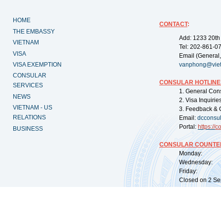
HOME
CONTACT
:
THE EMBASSY
Add: 1233 20th
VIETNAM
Tel: 202-861-0
VISA
Email (General,
VISA EXEMPTION
vanphong@vie
CONSULAR
CONSULAR HOTLINE
SERVICES
1. General Con
NEWS
2. Visa Inquiri
VIETNAM - US
3. Feedback & 
RELATIONS
Email:
dcconsu
Portal:
https://
co
BUSINESS
CONSULAR COUNTER
Monday: 09:
Wednesday: 0
Friday: 09:
Closed on 2 Sep