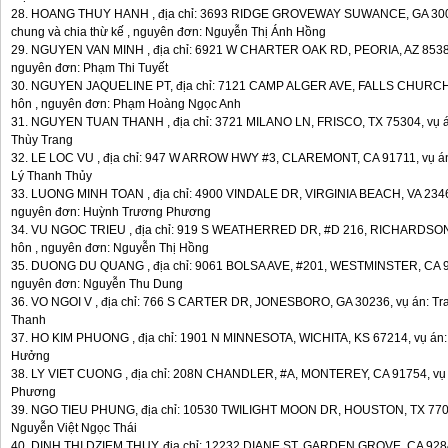
28. HOANG THUY HANH , địa chỉ: 3693 RIDGE GROVEWAY SUWANCE, GA 30024, 
chung và chia thừ kế , nguyên đơn: Nguyễn Thị Ánh Hồng
29. NGUYEN VAN MINH , địa chỉ: 6921 W CHARTER OAK RD, PEORIA, AZ 85381,
nguyên đơn: Phạm Thi Tuyết
30. NGUYEN JAQUELINE PT, địa chỉ: 7121 CAMP ALGER AVE, FALLS CHURCH, V
hôn , nguyên đơn: Phạm Hoàng Ngọc Anh
31. NGUYEN TUAN THANH , địa chỉ: 3721 MILANO LN, FRISCO, TX 75304, vụ án
Thùy Trang
32. LE LOC VU , địa chỉ: 947 W ARROW HWY #3, CLAREMONT, CA 91711, vụ án:
Lý Thanh Thủy
33. LUONG MINH TOAN , địa chỉ: 4900 VINDALE DR, VIRGINIA BEACH, VA 23462,
nguyên đơn: Huỳnh Trương Phương
34. VU NGOC TRIEU , địa chỉ: 919 S WEATHERRED DR, #D 216, RICHARDSON, 
hôn , nguyên đơn: Nguyễn Thị Hồng
35. DUONG DU QUANG , địa chỉ: 9061 BOLSA AVE, #201, WESTMINSTER, CA 9268
nguyên đơn: Nguyễn Thu Dung
36. VO NGOI V , địa chỉ: 766 S CARTER DR, JONESBORO, GA 30236, vụ án: Tran
Thanh
37. HO KIM PHUONG , địa chỉ: 1901 N MINNESOTA, WICHITA, KS 67214, vụ án: L
Hưởng
38. LY VIET CUONG , địa chỉ: 208N CHANDLER, #A, MONTEREY, CA 91754, vụ á
Phương
39. NGO TIEU PHUNG, địa chỉ: 10530 TWILIGHT MOON DR, HOUSTON, TX 77064,
Nguyễn Việt Ngọc Thái
40. DINH THI DZIEM THUY, địa chỉ: 12232 DIANE ST, GARDEN GROVE, CA 92840