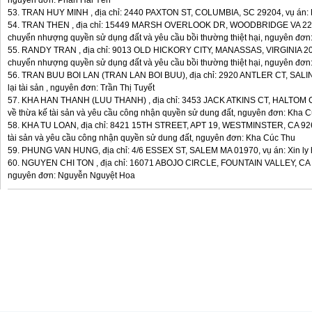
nguyên đơn: Phan Hải Yến
53. TRAN HUY MINH , địa chỉ: 2440 PAXTON ST, COLUMBIA, SC 29204, vụ án: L
54. TRAN THEN , địa chỉ: 15449 MARSH OVERLOOK DR, WOODBRIDGE VA 2219
chuyển nhượng quyền sử dụng đất và yêu cầu bồi thường thiệt hại, nguyên đ
55. RANDY TRAN , địa chỉ: 9013 OLD HICKORY CITY, MANASSAS, VIRGINIA 201
chuyển nhượng quyền sử dụng đất và yêu cầu bồi thường thiệt hại, nguyên đ
56. TRAN BUU BOI LAN (TRAN LAN BOI BUU), địa chỉ: 2920 ANTLER CT, SALINA
lại tài sản , nguyên đơn: Trần Thị Tuyết
57. KHA HAN THANH (LUU THANH) , địa chỉ: 3453 JACK ATKINS CT, HALTOM CI
về thừa kế tài sản và yêu cầu công nhận quyền sử dung đất, nguyên đơn: Kha 
58. KHA TU LOAN, địa chỉ: 8421 15TH STREET, APT 19, WESTMINSTER, CA 9268
tài sản và yêu cầu công nhận quyền sử dung đất, nguyên đơn: Kha Cúc Thu
59. PHUNG VAN HUNG, địa chỉ: 4/6 ESSEX ST, SALEM MA 01970, vụ án: Xin ly 
60. NGUYEN CHI TON , địa chỉ: 16071 ABOJO CIRCLE, FOUNTAIN VALLEY, CA 92
nguyên đơn: Nguyễn Nguyệt Hoa