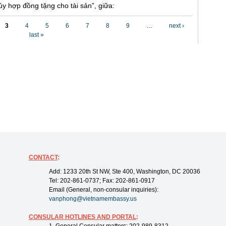
y hợp đồng tặng cho tài sản”, giữa:
3
4
5
6
7
8
9
…
next ›
last »
CONTACT
:
Add: 1233 20th St NW, Ste 400, Washington, DC 20036
Tel: 202-861-0737; Fax: 202-861-0917
Email (General, non-consular inquiries):
vanphong@vietnamembassy.us
CONSULAR HOTLINES AND PORTAL
: