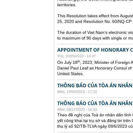
territories.
This Resolution takes effect from Augu
25, 2020 and Resolution No. 60/NQ-CP d
The duration of Viet Nam’s electronic vi
to maximum of 90 days with single or mul
APPOINTMENT OF HONORARY CO
Thu, 10/05/2023 - 14:37
th
On July 18
, 2023, Minister of Foreign 
Daniel Paul Leaf as Honorary Consul of t
United States.
THÔNG BÁO CỦA TÒA ÁN NHÂN
Wed, 10/04/2023 - 17:22
THÔNG BÁO CỦA TÒA ÁN NHÂN
Wed, 09/27/2023 - 16:33
Theo đề nghị của Toà án nhân dân tỉnh 
yết công khai tại trụ sở và đăng tin trê
thụ lý số 92/TB-TLVA ngày 09/6/2023 củ