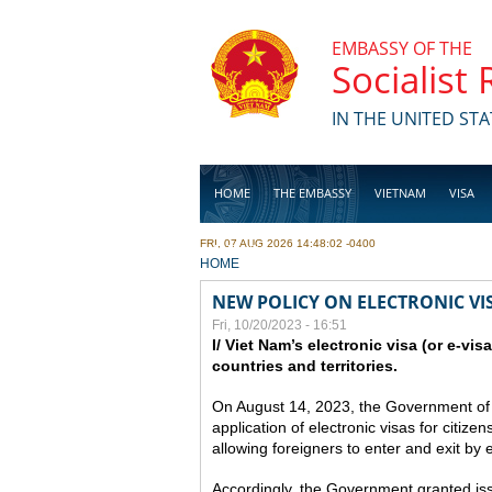
Skip to main content
EMBASSY OF THE
Socialist
IN THE UNITED STA
HOME
THE EMBASSY
VIETNAM
VISA
FRI, 07 AUG 2026 14:48:02 -0400
BUSINESS
YOU ARE HERE
HOME
NEW POLICY ON ELECTRONIC VI
Fri, 10/20/2023 - 16:51
I/ Viet Nam’s electronic visa (or e-vis
countries and territories.
On August 14, 2023, the Government of
application of electronic visas for citizen
allowing foreigners to enter and exit by e
Accordingly, the Government granted issue