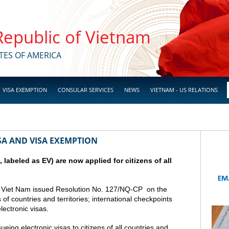
 Republic of Vietnam
TES OF AMERICA
VISA EXEMPTION
CONSULAR SERVICES
NEWS
VIETNAM - US RELATIONS
SA AND VISA EXEMPTION
a, labeled as EV) are now applied for citizens of all
 Viet Nam issued Resolution No. 127/NQ-CP on the
s of countries and territories; international checkpoints
lectronic visas.
ing electronic visas to citizens of all countries and