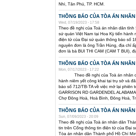
Nhì, Tân Phú, TP. HCM.
THÔNG BÁO CỦA TÒA ÁN NHÂN
Wed, 07/19/2023 - 17:58
Theo đề nghị của Toà án nhân dân tỉnh 
sứ quán Việt Nam tại Hoa Kỳ tiến hành ni
điện tử của Đại sứ quán thông báo số 18
nguyên đơn là ông Trần Hùng, địa chỉ ấ
đơn là bà BUI THI CAM (CAM T BUI),
THÔNG BÁO CỦA TÒA ÁN NHÂN
Mon, 07/17/2023 - 17:22
Theo đề nghị của Toà án nhân dân tỉ
hành niêm yết công khai tại trụ sở và đă
báo số 712/TB-TA về việc mở lại phiên t
GARRISON RD GARDENDEL ALABAMA 
Chợ Đông Hoà, Hoà Bình, Đông Hoà, T
THÔNG BÁO CỦA TÒA ÁN NHÂN
Sun, 07/09/2023 - 20:09
Theo đề nghị của Toà án nhân dân Thàn
tin trên Cổng thông tin điện tử của Đại
Tòa án nhân dân Thành phố Hồ Chí Minh