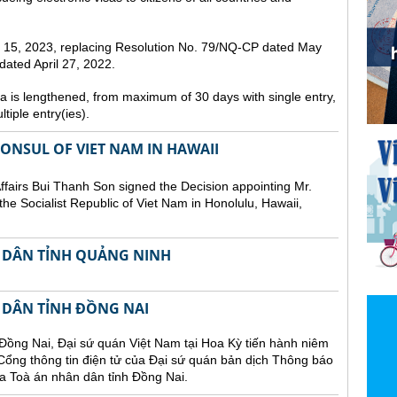
st 15, 2023, replacing Resolution No. 79/NQ-CP dated May
ated April 27, 2022.
sa is lengthened, from maximum of 30 days with single entry,
tiple entry(ies).
NSUL OF VIET NAM IN HAWAII
Affairs Bui Thanh Son signed the Decision appointing Mr.
he Socialist Republic of Viet Nam in Honolulu, Hawaii,
 DÂN TỈNH QUẢNG NINH
 DÂN TỈNH ĐỒNG NAI
Đồng Nai, Đại sứ quán Việt Nam tại Hoa Kỳ tiến hành niêm
n Cổng thông tin điện tử của Đại sứ quán bản dịch Thông báo
a Toà án nhân dân tỉnh Đồng Nai.