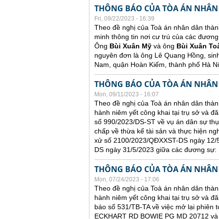
THÔNG BÁO CỦA TÒA ÁN NHÂN
Fri, 09/22/2023 - 16:39
Theo đề nghị của Toà án nhân dân thàn
minh thông tin nơi cư trú của các đương
Ông
Bùi Xuân Mỹ
và ông
Bùi Xuân To
nguyên đơn là ông Lê Quang Hồng, sin
Nam, quận Hoàn Kiếm, thành phố Hà Nộ
THÔNG BÁO CỦA TÒA ÁN NHÂN
Mon, 09/11/2023 - 16:07
Theo đề nghị của Toà án nhân dân thành
hành niêm yết công khai tại trụ sở và đ
số 990/2023/DS-ST về vụ án dân sự thụ
chấp về thừa kế tài sản và thực hiện ng
xử số 2100/2023/QĐXXST-DS ngày 12/5/
DS ngày 31/5/2023 giữa các đương sự:
THÔNG BÁO CỦA TÒA ÁN NHÂN
Mon, 07/24/2023 - 17:06
Theo đề nghị của Toà án nhân dân thành
hành niêm yết công khai tại trụ sở và đă
báo số 531/TB-TA về việc mở lại phiên t
ECKHART RD BOWIE PG MD 20712 và ông