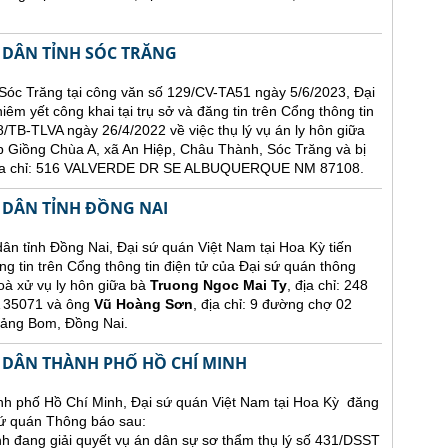
 DÂN TỈNH SÓC TRĂNG
Sóc Trăng tại công văn số 129/CV-TA51 ngày 5/6/2023, Đại
êm yết công khai tại trụ sở và đăng tin trên Cổng thông tin
/TB-TLVA ngày 26/4/2022 về việc thụ lý vụ án ly hôn giữa
p Giồng Chùa A, xã An Hiệp, Châu Thành, Sóc Trăng và bị
 địa chỉ: 516 VALVERDE DR SE ALBUQUERQUE NM 87108.
 DÂN TỈNH ĐỒNG NAI
nh Đồng Nai, Đại sứ quán Việt Nam tại Hoa Kỳ tiến
ng tin trên Cổng thông tin điện tử của Đại sứ quán thông
oà xử vụ ly hôn giữa bà
Truong Ngoc Mai Ty
, địa chỉ: 248
35071 và ông
Vũ Hoàng Sơn
, địa chỉ: 9 đường chợ 02
rảng Bom, Đồng Nai.
 DÂN THÀNH PHỐ HỒ CHÍ MINH
h phố Hồ Chí Minh, Đại sứ quán Việt Nam tại Hoa Kỳ đăng
 sứ quán Thông báo sau:
 đang giải quyết vụ án dân sự sơ thẩm thụ lý số 431/DSST