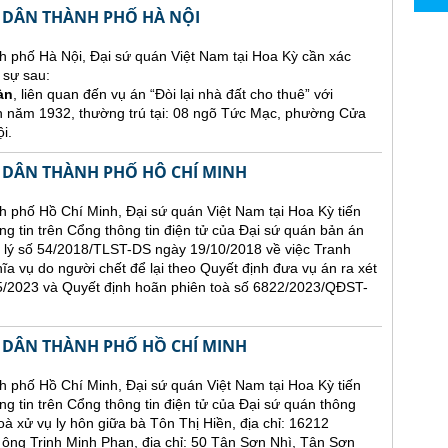
 DÂN THÀNH PHỐ HÀ NỘI
h phố Hà Nội, Đại sứ quán Việt Nam tại Hoa Kỳ cần xác
 sự sau:
àn
, liên quan đến vụ án “Đòi lại nhà đất cho thuê” với
h năm 1932, thường trú tại: 08 ngõ Tức Mạc, phường Cửa
i.
 DÂN THÀNH PHỐ HÔ CHÍ MINH
 phố Hồ Chí Minh, Đại sứ quán Việt Nam tại Hoa Kỳ tiến
ăng tin trên Cổng thông tin điện tử của Đại sứ quán bản án
 lý số 54/2018/TLST-DS ngày 19/10/2018 về việc Tranh
hĩa vụ do người chết để lại theo Quyết định đưa vụ án ra xét
2023 và Quyết định hoãn phiên toà số 6822/2023/QĐST-
 DÂN THÀNH PHỐ HỒ CHÍ MINH
 phố Hồ Chí Minh, Đại sứ quán Việt Nam tại Hoa Kỳ tiến
ng tin trên Cổng thông tin điện tử của Đại sứ quán thông
oà xử vụ ly hôn giữa bà Tôn Thị Hiền, địa chỉ: 16212
 Trịnh Minh Phan, địa chỉ: 50 Tân Sơn Nhì, Tân Sơn