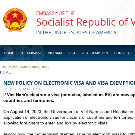
Skip to main content
EMBASSY OF THE
Socialist Republic of
IN THE UNITED STATES OF AMERICA
HOME
THE EMBASSY
VIETNAM
VISA
VISA EXEMPTION
CONSULAR S
THU, 06 AUG 2026 09:08:49 -0400
BUSINESS
YOU ARE HERE
HOME
NEW POLICY ON ELECTRONIC VISA AND VISA EXEMPTIO
Fri, 10/20/2023 - 16:51
I/ Viet Nam’s electronic visa (or e-visa, labeled as EV) are now app
countries and territories.
On August 14, 2023, the Government of Viet Nam issued Resolutio
application of electronic visas for citizens of countries and territories
allowing foreigners to enter and exit by electronic visas.
Accordingly, the Government granted issueing electronic visas to citiz