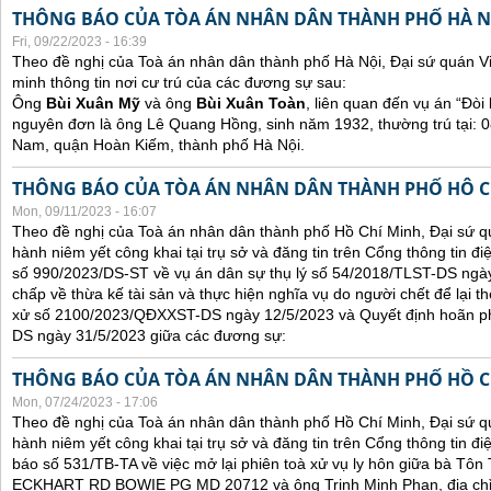
THÔNG BÁO CỦA TÒA ÁN NHÂN DÂN THÀNH PHỐ HÀ N
Fri, 09/22/2023 - 16:39
Theo đề nghị của Toà án nhân dân thành phố Hà Nội, Đại sứ quán V
minh thông tin nơi cư trú của các đương sự sau:
Ông
Bùi Xuân Mỹ
và ông
Bùi Xuân Toàn
, liên quan đến vụ án “Đòi 
nguyên đơn là ông Lê Quang Hồng, sinh năm 1932, thường trú tại:
Nam, quận Hoàn Kiếm, thành phố Hà Nội.
THÔNG BÁO CỦA TÒA ÁN NHÂN DÂN THÀNH PHỐ HÔ C
Mon, 09/11/2023 - 16:07
Theo đề nghị của Toà án nhân dân thành phố Hồ Chí Minh, Đại sứ qu
hành niêm yết công khai tại trụ sở và đăng tin trên Cổng thông tin đ
số 990/2023/DS-ST về vụ án dân sự thụ lý số 54/2018/TLST-DS ngày
chấp về thừa kế tài sản và thực hiện nghĩa vụ do người chết để lại t
xử số 2100/2023/QĐXXST-DS ngày 12/5/2023 và Quyết định hoãn p
DS ngày 31/5/2023 giữa các đương sự:
THÔNG BÁO CỦA TÒA ÁN NHÂN DÂN THÀNH PHỐ HỒ C
Mon, 07/24/2023 - 17:06
Theo đề nghị của Toà án nhân dân thành phố Hồ Chí Minh, Đại sứ qu
hành niêm yết công khai tại trụ sở và đăng tin trên Cổng thông tin đ
báo số 531/TB-TA về việc mở lại phiên toà xử vụ ly hôn giữa bà Tôn T
ECKHART RD BOWIE PG MD 20712 và ông Trịnh Minh Phan, địa chỉ