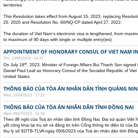
territories.
This Resolution takes effect from August 15, 2023, replacing Resol
25, 2020 and Resolution No. 60/NQ-CP dated April 27, 2022.
The duration of Viet Nam’s electronic visa is lengthened, from maxim
to maximum of 90 days with single or multiple entry(ies).
APPOINTMENT OF HONORARY CONSUL OF VIET NAM IN
Thu, 10/05/2023 - 14:37
th
On July 18
, 2023, Minister of Foreign Affairs Bui Thanh Son signed 
Daniel Paul Leaf as Honorary Consul of the Socialist Republic of Vie
United States.
THÔNG BÁO CỦA TÒA ÁN NHÂN DÂN TỈNH QUẢNG NI
Wed, 10/04/2023 - 17:22
THÔNG BÁO CỦA TÒA ÁN NHÂN DÂN TỈNH ĐỒNG NAI
Wed, 09/27/2023 - 16:33
Theo đề nghị của Toà án nhân dân tỉnh Đồng Nai, Đại sứ quán Việt 
yết công khai tại trụ sở và đăng tin trên Cổng thông tin điện tử của
thụ lý số 92/TB-TLVA ngày 09/6/2023 của Toà án nhân dân tỉnh Đồng