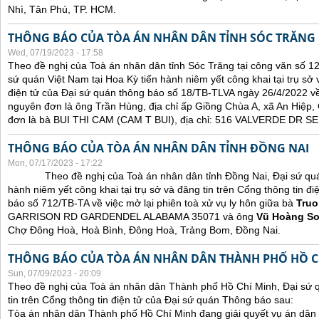
Nhì, Tân Phú, TP. HCM.
THÔNG BÁO CỦA TÒA ÁN NHÂN DÂN TỈNH SÓC TRĂNG
Wed, 07/19/2023 - 17:58
Theo đề nghị của Toà án nhân dân tỉnh Sóc Trăng tại công văn số 1
sứ quán Việt Nam tại Hoa Kỳ tiến hành niêm yết công khai tại trụ sở 
điện tử của Đại sứ quán thông báo số 18/TB-TLVA ngày 26/4/2022 về 
nguyên đơn là ông Trần Hùng, địa chỉ ấp Giồng Chùa A, xã An Hiệp,
đơn là bà BUI THI CAM (CAM T BUI), địa chỉ: 516 VALVERDE DR
THÔNG BÁO CỦA TÒA ÁN NHÂN DÂN TỈNH ĐỒNG NAI
Mon, 07/17/2023 - 17:22
Theo đề nghị của Toà án nhân dân tỉnh Đồng Nai, Đại sứ quán 
hành niêm yết công khai tại trụ sở và đăng tin trên Cổng thông tin đ
báo số 712/TB-TA về việc mở lại phiên toà xử vụ ly hôn giữa bà
Truo
GARRISON RD GARDENDEL ALABAMA 35071 và ông
Vũ Hoàng S
Chợ Đông Hoà, Hoà Bình, Đông Hoà, Trảng Bom, Đồng Nai.
THÔNG BÁO CỦA TÒA ÁN NHÂN DÂN THÀNH PHỐ HỒ C
Sun, 07/09/2023 - 20:09
Theo đề nghị của Toà án nhân dân Thành phố Hồ Chí Minh, Đại sứ 
tin trên Cổng thông tin điện tử của Đại sứ quán Thông báo sau:
Tòa án nhân dân Thành phố Hồ Chí Minh đang giải quyết vụ án dân 