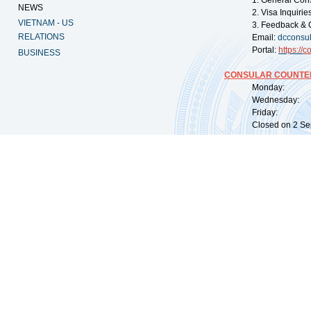
1. General Con
NEWS
2. Visa Inquiri
VIETNAM - US
3. Feedback & 
RELATIONS
Email:
dcconsu
Portal:
https://
co
BUSINESS
CONSULAR COUNTER
Monday: 09:
Wednesday: 0
Friday: 09:
Closed on 2 Sep