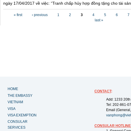
ngày 17/04/2017 về việc: “Tranh chấp hủy hợp đồng tặng cho tài sản”
Pages
« first
‹ previous
1
2
3
4
5
6
7
last »
HOME
CONTACT
:
THE EMBASSY
Add: 1233 20th
VIETNAM
Tel: 202-861-0
VISA
Email (General,
VISA EXEMPTION
vanphong@vie
CONSULAR
CONSULAR HOTLINE
SERVICES