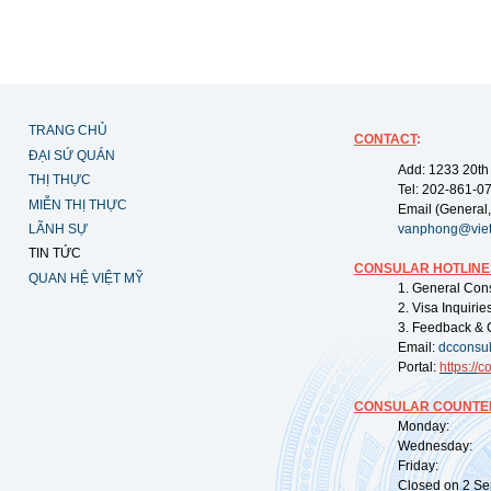
TRANG CHỦ
CONTACT
:
ĐẠI SỨ QUÁN
Add: 1233 20th
THỊ THỰC
Tel: 202-861-0
MIỄN THỊ THỰC
Email (General,
LÃNH SỰ
vanphong@vie
TIN TỨC
CONSULAR HOTLINE
QUAN HỆ VIỆT MỸ
1. General Con
2. Visa Inquiri
3. Feedback & 
Email:
dcconsu
Portal:
https://
co
CONSULAR COUNTER
Monday: 09:
Wednesday: 0
Friday: 09:
Closed on 2 Sep