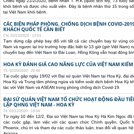
Chiều ngày 21/2/2020, bệnh nhân T. H.K (quốc tịch Mỹ, 73 tuổi) sau
khỏi bệnh và được cho xuất viện. Đây là bệnh nhân thứ 15 trong 
tại Việt Nam khỏi bệnh.
CÁC BIỆN PHÁP PHÒNG, CHỐNG DỊCH BỆNH COVID-2019
KHÁCH QUỐC TẾ CẦN BIẾT
CN, 02/23/2020 - 13:03
Tạm dừng cấp phép bay đối với tất cả các chuyến bay từ vùng có
Nam và ngược lại trừ trường hợp đặc biệt từ 13 giờ (giờ Việt Nam) 
chuyến bay đến Việt Nam từ Đài Loan, Hồng Kông vẫn hoạt động bì
HOA KỲ ĐÁNH GIÁ CAO NĂNG LỰC CỦA VIỆT NAM KIỂM 
T5, 02/20/2020 - 20:48
Tại cuộc gặp ngày 19/02 với Đại sứ quán Việt Nam tại Hoa Kỳ, đại di
Hoa Kỳ và Trung tâm phòng ngừa và kiểm soát dịch bệnh Hoa Kỳ k
tác với Việt Nam và ASEAN trong phòng chống dịch Covid-19.
ĐẠI SỨ QUÁN VIỆT NAM TỔ CHỨC HOẠT ĐỘNG ĐẦU TIÊN
LẬP QHNG VIỆT NAM - HOA KỲ
T4, 02/12/2020 - 19:04
Từ ngày 10 đến 12/2, Đại sứ Việt Nam tại Hoa Kỳ Hà Kim Ngọc đã 
các cuộc gặp, làm việc với các quan chức Chính quyền, Quốc h
Phoenix, chủ trì và tham dự các cuộc thảo luận, trao đổi về quan h
Arizona.