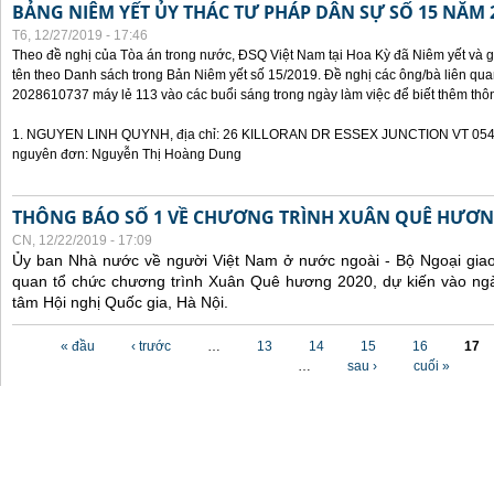
BẢNG NIÊM YẾT ỦY THÁC TƯ PHÁP DÂN SỰ SỐ 15 NĂM 
T6, 12/27/2019 - 17:46
Theo đề nghị của Tòa án trong nước, ĐSQ Việt Nam tại Hoa Kỳ đã Niêm yết và g
tên theo Danh sách trong Bản Niêm yết số 15/2019. Đề nghị các ông/bà liên quan
2028610737 máy lẻ 113 vào các buổi sáng trong ngày làm việc để biết thêm thông 
1. NGUYEN LINH QUYNH, địa chỉ: 26 KILLORAN DR ESSEX JUNCTION VT 05452 ,
nguyên đơn: Nguyễn Thị Hoàng Dung
THÔNG BÁO SỐ 1 VỀ CHƯƠNG TRÌNH XUÂN QUÊ HƯƠN
CN, 12/22/2019 - 17:09
Ủy ban Nhà nước về người Việt Nam ở nước ngoài - Bộ Ngoại giao 
quan tổ chức chương trình Xuân Quê hương 2020, dự kiến vào ngày
tâm Hội nghị Quốc gia, Hà Nội.
Các trang
« đầu
‹ trước
…
13
14
15
16
17
…
sau ›
cuối »