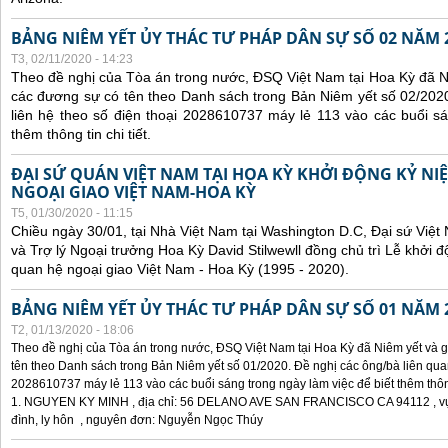
BẢNG NIÊM YẾT ỦY THÁC TƯ PHÁP DÂN SỰ SỐ 02 NĂM 
T3, 02/11/2020 - 14:23
Theo đề nghị của Tòa án trong nước, ĐSQ Việt Nam tại Hoa Kỳ đã Ni
các đương sự có tên theo Danh sách trong Bản Niêm yết số 02/2020
liên hệ theo số điện thoại 2028610737 máy lẻ 113 vào các buổi sá
thêm thông tin chi tiết.
ĐẠI SỨ QUÁN VIỆT NAM TẠI HOA KỲ KHỞI ĐỘNG KỶ NI
NGOẠI GIAO VIỆT NAM-HOA KỲ
T5, 01/30/2020 - 11:15
Chiều ngày 30/01, tại Nhà Việt Nam tại Washington D.C, Đại sứ Việ
và Trợ lý Ngoại trưởng Hoa Kỳ David Stilwewll đồng chủ trì Lễ khởi đ
quan hệ ngoại giao Việt Nam - Hoa Kỳ (1995 - 2020).
BẢNG NIÊM YẾT ỦY THÁC TƯ PHÁP DÂN SỰ SỐ 01 NĂM 
T2, 01/13/2020 - 18:06
Theo đề nghị của Tòa án trong nước, ĐSQ Việt Nam tại Hoa Kỳ đã Niêm yết và g
tên theo Danh sách trong Bản Niêm yết số 01/2020. Đề nghị các ông/bà liên quan
2028610737 máy lẻ 113 vào các buổi sáng trong ngày làm việc để biết thêm thông 
1. NGUYEN KY MINH , địa chỉ: 56 DELANO AVE SAN FRANCISCO CA 94112 , vụ 
đình, ly hôn , nguyên đơn: Nguyễn Ngọc Thúy