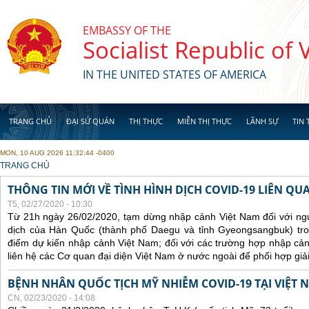
Skip to main content
EMBASSY OF THE
Socialist Republic of
IN THE UNITED STATES OF AMERICA
TRANG CHỦ
ĐẠI SỨ QUÁN
THỊ THỰC
MIỄN THỊ THỰC
LÃNH SỰ
TIN 
MON, 10 AUG 2026 11:32:44 -0400
YOU ARE HERE
TRANG CHỦ
THÔNG TIN MỚI VỀ TÌNH HÌNH DỊCH COVID-19 LIÊN QU
T5, 02/27/2020 - 10:30
Từ 21h ngày 26/02/2020, tạm dừng nhập cảnh Việt Nam đối với ngư
dịch của Hàn Quốc (thành phố Daegu và tỉnh Gyeongsangbuk) tro
điểm dự kiến nhập cảnh Việt Nam; đối với các trường hợp nhập cản
liên hệ các Cơ quan đại diện Việt Nam ở nước ngoài để phối hợp giải
BỆNH NHÂN QUỐC TỊCH MỸ NHIỄM COVID-19 TẠI VIỆT 
CN, 02/23/2020 - 14:08