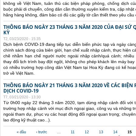
không về Việt Nam, tuân thủ các biện pháp phòng, chống dịch của
buộc phải di chuyển, công dân cần thường xuyên kiểm tra, cập nhật 
hãng hàng không, đảm bảo có đủ các giấy tờ cần thiết theo yêu cầu 
THÔNG BÁO NGÀY 23 THÁNG 3 NĂM 2020 CỦA ĐẠI SỨ 
KỲ
T2, 03/23/2020 - 15:35
Dịch bệnh COVID-19 đang tiếp tục diễn biến phức tạp và ngày càn
chính sách đóng cửa biên giới, hạn chế xuất nhập cảnh, thực hiện cá
chẽ nhằm hạn chế người nước ngoài nhập cảnh/quá cảnh; nhiều
thay đổi lịch trình bay đột ngột, không cho phép khách lên máy bay 
có nhiều trường hợp công dân Việt Nam tại Hoa Kỳ đang có kế hoạ
trở về Việt Nam.
THÔNG BÁO NGÀY 21 THÁNG 3 NĂM 2020 VỀ CÁC BIỆN
DỊCH COVID-19
T7, 03/21/2020 - 13:30
Từ 0h00 ngày 22 tháng 3 năm 2020, tạm dừng nhập cảnh đối với tấ
trường hợp nhập cảnh với mục đích ngoại giao, công vụ và những t
ngoài tham dự, phục vụ các hoạt động đối ngoại quan trọng; chuyên
lao động kỹ thuật cao...).
Các trang
« đầu
‹ trước
…
11
12
13
14
15