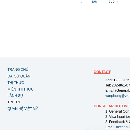
…
sau ›
cuối »
TRANG CHỦ
CONTACT
:
ĐẠI SỨ QUÁN
Add: 1233 20th
THỊ THỰC
Tel: 202-861-0
MIỄN THỊ THỰC
Email (General,
LÃNH SỰ
vanphong@vie
TIN TỨC
CONSULAR HOTLINE
QUAN HỆ VIỆT MỸ
1. General Con
2. Visa Inquiri
3. Feedback & 
Email:
dcconsu