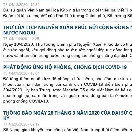
T2, 04/13/2020 - 12:34
Đại sứ quán Việt Nam tại Hoa Kỳ xin trân trọng giới thiệu bài viết 
Đoàn kết là sức mạnh!" của Phó Thủ tướng Chính phủ, Bộ trưởng B
THƯ CỦA TTCP NGUYỄN XUÂN PHÚC GỬI CỘNG ĐỒNG 
NƯỚC NGOÀI
T7, 04/11/2020 - 12:25
Ngày 10/4/2020, Thủ tướng Chính phủ Nguyễn Xuân Phúc đã có thư
ở nước ngoài, kêu gọi đồng bào ta ở nước ngoài tiếp tục đồng lòng
nước và nhân dân trong nước trong công tác phòng chống đại dịch 
PHÁT ĐỘNG ỦNG HỘ PHÒNG, CHỐNG DỊCH COVID-19
T5, 04/09/2020 - 15:04
Để tăng thêm nguồn lực để phòng, chữa bệnh, bảo đảm an sinh xã
khỏe của nhân dân trong bối cảnh dịch COVID-19 diễn biến phứ
30/4/2020, Ủy ban Trung ương Mặt trận Tổ quốc Việt Nam đã kêu gọi
doanh nghiệp, cá nhân trong và ngoài nước, đồng bào ta ở nước n
phòng chống COVID-19.
THÔNG BÁO NGÀY 28 THÁNG 3 NĂM 2020 CỦA ĐẠI SỨ 
KỲ
T7, 03/28/2020 - 09:19
Bộ Ngoại giao khuyến cáo công dân Việt Nam trong thời điểm hiện n