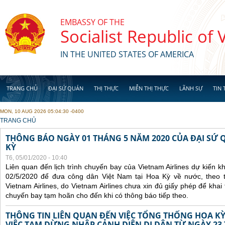
Skip to main content
EMBASSY OF THE
Socialist Republic of
IN THE UNITED STATES OF AMERICA
TRANG CHỦ
ĐẠI SỨ QUÁN
THỊ THỰC
MIỄN THỊ THỰC
LÃNH SỰ
TIN 
MON, 10 AUG 2026 05:04:30 -0400
YOU ARE HERE
TRANG CHỦ
THÔNG BÁO NGÀY 01 THÁNG 5 NĂM 2020 CỦA ĐẠI SỨ 
KỲ
T6, 05/01/2020 - 10:40
Liên quan đến lịch trình chuyến bay của Vietnam Airlines dự kiến 
02/5/2020 để đưa công dân Việt Nam tại Hoa Kỳ về nước, theo 
Vietnam Airlines, do Vietnam Airlines chưa xin đủ giấy phép để khai
chuyến bay tạm hoãn cho đến khi có thông báo tiếp theo.
THÔNG TIN LIÊN QUAN ĐẾN VIỆC TỔNG THỐNG HOA KỲ
VIỆC TẠM DỪNG NHẬP CẢNH DIỆN DI DÂN TỪ NGÀY 23