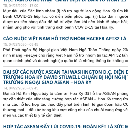
T5, 04/23/2020 - 17:00
Mục tiêu của Sắc lệnh nhằm (i) hỗ trợ người lao động Hoa Kỳ tìm ki
bệnh COVID-19 tiếp tục có diễn biến phức tạp; (ii) bảo đảm ngườ
được ưu tiên hàng đầu để bố trí việc làm khi nền kinh tế phục hồi; 
nhằm ứng phó với tình trạng dịch bệnh COVID-19 tại Hoa Kỳ.
CÁO BUỘC VIỆT NAM HỖ TRỢ NHÓM HACKER APT32 LÀ 
T5, 04/23/2020 - 09:45
Phó Phát ngôn Bộ Ngoại giao Việt Nam Ngô Toàn Thắng ngày 23/4
ninh mạng FireEye cho rằng Việt Nam hỗ trợ nhóm tin tặc APT32 t
quan chính phủ và doanh nghiệp quốc tế là những thông tin không c
ĐẠI SỨ CÁC NƯỚC ASEAN TẠI WASHINGTON D.C. ĐIỆN 
TRƯỞNG HOA KỲ DAVID STILWELL CHUẨN BỊ HỘI NGHỊ
TRƯỞNG NGOẠI GIAO ASEAN – HOA KỲ
T4, 04/22/2020 - 09:45
Đại sứ Hà Kim Ngọc bày tỏ cảm ơn Hoa Kỳ đã hỗ trợ ASEAN phòng
sự cần thiết của việc tăng cường hợp tác ASEAN – Hoa Kỳ trong ứ
như các nỗ lực hợp tác thúc đẩy phát triển kinh tế giai đoạn hậu 
thương mại – đầu tư trong khu vực cũng như của chuỗi cung ứng về
men và các thiết bị y tế cần thiết.
HỢP TÁC ASEAN ĐẨY LÙI COVID-19: ĐOÀN KẾT LÀ SỨC 