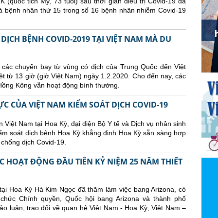
 (quốc tịch Mỹ, 73 tuổi) sau thời gian điều trị Covid-19 đã
là bệnh nhân thứ 15 trong số 16 bệnh nhân nhiễm Covid-19
DỊCH BỆNH COVID-2019 TẠI VIỆT NAM MÀ DU
 các chuyến bay từ vùng có dịch của Trung Quốc đến Việt
ệt từ 13 giờ (giờ Việt Nam) ngày 1.2.2020. Cho đến nay, các
Hồng Kông vẫn hoạt động bình thường.
C CỦA VIỆT NAM KIỂM SOÁT DỊCH COVID-19
 Việt Nam tại Hoa Kỳ, đại diện Bộ Y tế và Dịch vụ nhân sinh
ểm soát dịch bệnh Hoa Kỳ khẳng định Hoa Kỳ sẵn sàng hợp
 chống dịch Covid-19.
C HOẠT ĐỘNG ĐẦU TIÊN KỶ NIỆM 25 NĂM THIẾT
tại Hoa Kỳ Hà Kim Ngọc đã thăm làm việc bang Arizona, có
 chức Chính quyền, Quốc hội bang Arizona và thành phố
hảo luận, trao đổi về quan hệ Việt Nam - Hoa Kỳ, Việt Nam –