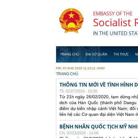
Skip to main content
EMBASSY OF THE
Socialist
IN THE UNITED STA
TRANG CHỦ
ĐẠI SỨ QUÁN
THỊ THỰC
M
FRI, 07 AUG 2026 11:13:11 -0400
YOU ARE HERE
TRANG CHỦ
THÔNG TIN MỚI VỀ TÌNH HÌNH D
T5, 02/27/2020 - 10:30
Từ 21h ngày 26/02/2020, tạm dừng nhậ
dịch của Hàn Quốc (thành phố Daegu v
điểm dự kiến nhập cảnh Việt Nam; đối 
liên hệ các Cơ quan đại diện Việt Nam ở
BỆNH NHÂN QUỐC TỊCH MỸ NHIỄ
CN, 02/23/2020 - 14:08