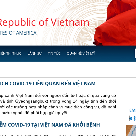
 Republic of Vietnam
TES OF AMERICA
IỄN THỊ THỰC
LÃNH SỰ
TIN TỨC
QUAN HỆ VIỆT MỸ
ỊCH COVID-19 LIÊN QUAN ĐẾN VIỆT NAM
p cảnh Việt Nam đối với người đến từ hoặc đi qua vùng có
à tỉnh Gyeongsangbuk) trong vòng 14 ngày tính đến thời
với các trường hợp nhập cảnh vì mục đích công vụ, đề nghị
 nước ngoài để phối hợp giải quyết.
M COVID-19 TẠI VIỆT NAM ĐÃ KHỎI BỆNH