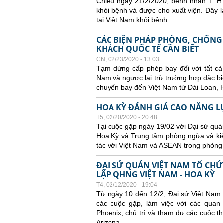
Chiều ngày 21/2/2020, bệnh nhân T. H.K
khỏi bệnh và được cho xuất viện. Đây 
tại Việt Nam khỏi bệnh.
CÁC BIỆN PHÁP PHÒNG, CHỐNG 
KHÁCH QUỐC TẾ CẦN BIẾT
CN, 02/23/2020 - 13:03
Tạm dừng cấp phép bay đối với tất cả
Nam và ngược lại trừ trường hợp đặc bi
chuyến bay đến Việt Nam từ Đài Loan, 
HOA KỲ ĐÁNH GIÁ CAO NĂNG LỰ
T5, 02/20/2020 - 20:48
Tại cuộc gặp ngày 19/02 với Đại sứ quán
Hoa Kỳ và Trung tâm phòng ngừa và ki
tác với Việt Nam và ASEAN trong phòng
ĐẠI SỨ QUÁN VIỆT NAM TỔ CHỨ
LẬP QHNG VIỆT NAM - HOA KỲ
T4, 02/12/2020 - 19:04
Từ ngày 10 đến 12/2, Đại sứ Việt Nam 
các cuộc gặp, làm việc với các quan
Phoenix, chủ trì và tham dự các cuộc t
Arizona.