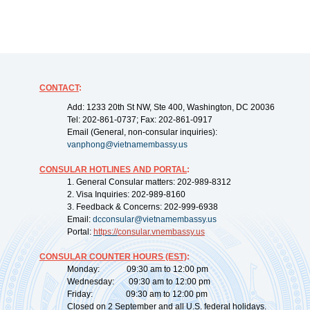
CONTACT
:
Add: 1233 20th St NW, Ste 400, Washington, DC 20036
Tel: 202-861-0737; Fax: 202-861-0917
Email (General, non-consular inquiries):
vanphong@vietnamembassy.us
CONSULAR HOTLINES AND PORTAL
:
1. General Consular matters: 202-989-8312
2. Visa Inquiries: 202-989-8160
3. Feedback & Concerns: 202-999-6938
Email:
dcconsular@vietnamembassy.us
Portal:
https://
consular.vnembassy.us
CONSULAR COUNTER HOURS (EST)
:
Monday: 09:30 am to 12:00 pm
Wednesday: 09:30 am to 12:00 pm
Friday: 09:30 am to 12:00 pm
Closed on 2 September and all U.S. federal holidays.