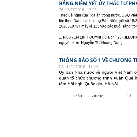
BẢNG NIÊM YẾT ỦY THÁC TƯ PH
T6, 12/27/2019 - 17:46
Theo đề nghị của Tòa án trong nước, ĐSQ Việt
tên theo Danh sách trong Bản Niêm yết số 15/2
2028610737 máy lẻ 113 vào các buổi sáng trong 
1. NGUYEN LINH QUYNH, địa chỉ: 26 KILLORA
nguyên đơn: Nguyễn Thị Hoàng Dung
THÔNG BÁO SỐ 1 VỀ CHƯƠNG T
CN, 12/22/2019 - 17:09
Ủy ban Nhà nước về người Việt Nam ở 
quan tổ chức chương trình Xuân Quê h
tâm Hội nghị Quốc gia, Hà Nội.
Các trang
« đầu
‹ trước
…
13