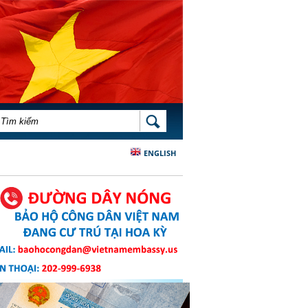
BIỂU MẪU TÌM KIẾM
TÌM KIẾM
ENGLISH