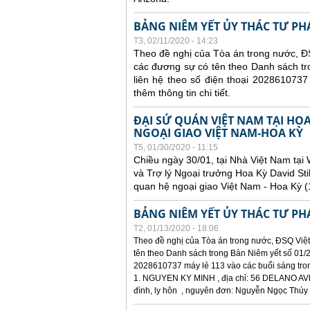
BẢNG NIÊM YẾT ỦY THÁC TƯ PH
T3, 02/11/2020 - 14:23
Theo đề nghị của Tòa án trong nước, ĐS
các đương sự có tên theo Danh sách tr
liên hệ theo số điện thoại 2028610737
thêm thông tin chi tiết.
ĐẠI SỨ QUÁN VIỆT NAM TẠI HO
NGOẠI GIAO VIỆT NAM-HOA KỲ
T5, 01/30/2020 - 11:15
Chiều ngày 30/01, tại Nhà Việt Nam tại
và Trợ lý Ngoại trưởng Hoa Kỳ David Sti
quan hệ ngoại giao Việt Nam - Hoa Kỳ (
BẢNG NIÊM YẾT ỦY THÁC TƯ PH
T2, 01/13/2020 - 18:06
Theo đề nghị của Tòa án trong nước, ĐSQ Việt
tên theo Danh sách trong Bản Niêm yết số 01/2
2028610737 máy lẻ 113 vào các buổi sáng trong 
1. NGUYEN KY MINH , địa chỉ: 56 DELANO AV
đình, ly hôn , nguyên đơn: Nguyễn Ngọc Thúy