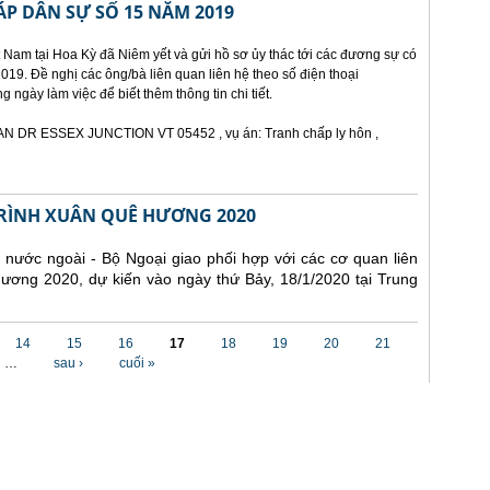
ÁP DÂN SỰ SỐ 15 NĂM 2019
 Nam tại Hoa Kỳ đã Niêm yết và gửi hồ sơ ủy thác tới các đương sự có
019. Đề nghị các ông/bà liên quan liên hệ theo số điện thoại
ngày làm việc để biết thêm thông tin chi tiết.
N DR ESSEX JUNCTION VT 05452 , vụ án: Tranh chấp ly hôn ,
RÌNH XUÂN QUÊ HƯƠNG 2020
nước ngoài - Bộ Ngoại giao phối hợp với các cơ quan liên
ương 2020, dự kiến vào ngày thứ Bảy, 18/1/2020 tại Trung
14
15
16
17
18
19
20
21
…
sau ›
cuối »