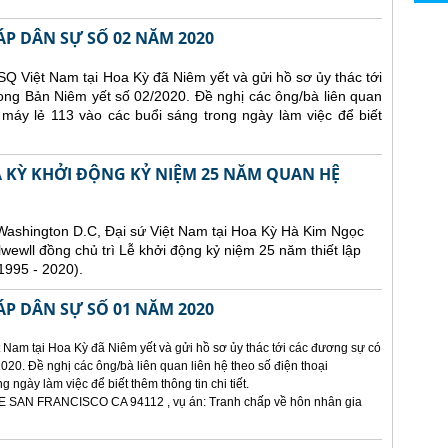
ÁP DÂN SỰ SỐ 02 NĂM 2020
Q Việt Nam tại Hoa Kỳ đã Niêm yết và gửi hồ sơ ủy thác tới
ong Bản Niêm yết số 02/2020. Đề nghị các ông/bà liên quan
 máy lẻ 113 vào các buổi sáng trong ngày làm việc để biết
A KỲ KHỞI ĐỘNG KỶ NIỆM 25 NĂM QUAN HỆ
 Washington D.C, Đại sứ Việt Nam tại Hoa Kỳ Hà Kim Ngọc
lwewll đồng chủ trì Lễ khởi động kỷ niệm 25 năm thiết lập
1995 - 2020).
ÁP DÂN SỰ SỐ 01 NĂM 2020
 Nam tại Hoa Kỳ đã Niêm yết và gửi hồ sơ ủy thác tới các đương sự có
020. Đề nghị các ông/bà liên quan liên hệ theo số điện thoại
ngày làm việc để biết thêm thông tin chi tiết.
E SAN FRANCISCO CA 94112 , vụ án: Tranh chấp về hôn nhân gia