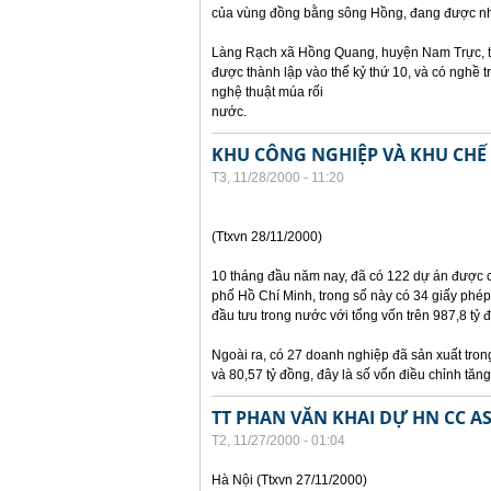
của vùng đồng bằng sông Hồng, đang được nh
Làng Rạch xã Hồng Quang, huyện Nam Trực, tỉ
được thành lập vào thế kỷ thứ 10, và có nghề 
nghệ thuật múa rối
nước.
KHU CÔNG NGHIỆP VÀ KHU CHẾ 
T3, 11/28/2000 - 11:20
(Ttxvn 28/11/2000)
10 tháng đầu năm nay, đã có 122 dự án được 
phố Hồ Chí Minh, trong số này có 34 giấy phép
đầu tưu trong nước với tổng vốn trên 987,8 tỷ 
Ngoài ra, có 27 doanh nghiệp đã sản xuất tron
và 80,57 tỷ đồng, đây là số vốn điều chỉnh tăng
TT PHAN VĂN KHAI DỰ HN CC A
T2, 11/27/2000 - 01:04
Hà Nội (Ttxvn 27/11/2000)