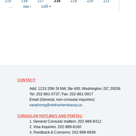
215
216
217
218
219
220
221
…
sau ›
cuối »
CONTACT
:
Add: 1233 20th St NW, Ste 400, Washington, DC 20036
Tel: 202-861-0737; Fax: 202-861-0917
Email (General, non-consular inquiries):
vanphong@vietnamembassy.us
CONSULAR HOTLINES AND PORTAL
:
1. General Consular matters: 202-989-8312
2. Visa Inquiries: 202-989-8160
3. Feedback & Concerns: 202-999-6938