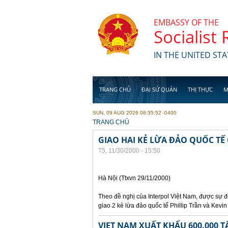
Skip to main content
EMBASSY OF THE
Socialist
IN THE UNITED STA
TRANG CHỦ
ĐẠI SỨ QUÁN
THỊ THỰC
M
SUN, 09 AUG 2026 08:35:52 -0400
YOU ARE HERE
TRANG CHỦ
GIAO HAI KẺ LỪA ĐẢO QUỐC TẾ
T5, 11/30/2000 - 15:50
Hà Nội (Ttxvn 29/11/2000)
Theo đề nghị của Interpol Việt Nam, được sự
giao 2 kẻ lừa đảo quốc tế Phillip Trần và Kev
VIET NAM XUẤT KHẨU 600.000 T