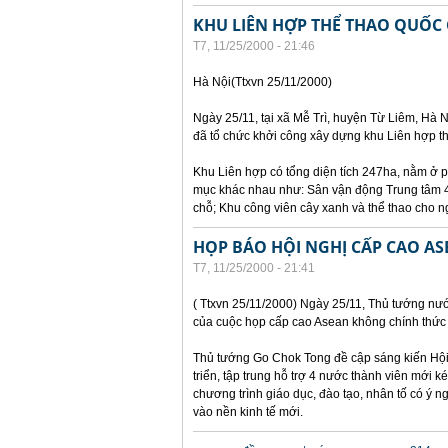
KHU LIÊN HỢP THỂ THAO QUỐC
T7, 11/25/2000 - 21:46
Hà Nội(Ttxvn 25/11/2000)
Ngày 25/11, tại xã Mễ Trì, huyện Từ Liêm, Hà N
đã tổ chức khởi công xây dựng khu Liên hợp th
Khu Liên hợp có tổng diện tích 247ha, nằm ở p
mục khác nhau như: Sân vận động Trung tâm 40
chỗ; Khu công viên cây xanh và thể thao cho n
HỌP BÁO HỘI NGHỊ CẤP CAO A
T7, 11/25/2000 - 21:41
( Ttxvn 25/11/2000) Ngày 25/11, Thủ tướng nư
của cuộc họp cấp cao Asean không chính thức 
Thủ tướng Go Chok Tong đề cập sáng kiến Hội 
triển, tập trung hỗ trợ 4 nước thành viên mới 
chương trình giáo dục, đào tạo, nhân tố có ý
vào nền kinh tế mới.
Các trang