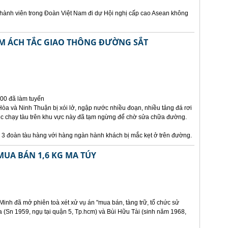
hành viên trong Đoàn Việt Nam đi dự Hội nghị cấp cao Asean không
M ÁCH TẮC GIAO THÔNG ĐƯỜNG SẮT
000 đã làm tuyến
òa và Ninh Thuận bị xói lở, ngập nước nhiều đoạn, nhiều tảng đá rơi
ệc chạy tàu trên khu vực này đã tạm ngừng để chờ sửa chữa đường.
à 3 đoàn tàu hàng với hàng ngàn hành khách bị mắc kẹt ở trên đường.
MUA BÁN 1,6 KG MA TÚY
inh đã mở phiên toà xét xử vụ án "mua bán, tàng trữ, tổ chức sử
 (Sn 1959, ngụ tại quận 5, Tp.hcm) và Bùi Hữu Tài (sinh năm 1968,