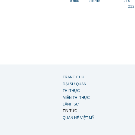
« đầu
‹ trước
…
214
222
TRANG CHỦ
ĐẠI SỨ QUÁN
THỊ THỰC
MIỄN THỊ THỰC
LÃNH SỰ
TIN TỨC
QUAN HỆ VIỆT MỸ