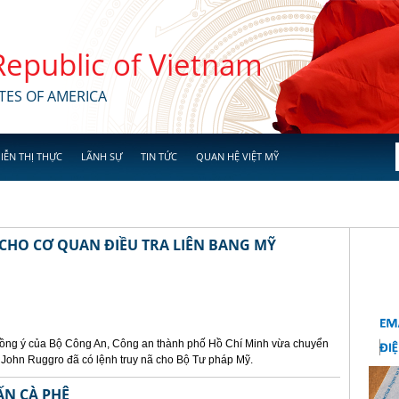
 Republic of Vietnam
TES OF AMERICA
IỄN THỊ THỰC
LÃNH SỰ
TIN TỨC
QUAN HỆ VIỆT MỸ
 CHO CƠ QUAN ĐIỀU TRA LIÊN BANG MỸ
 đồng ý của Bộ Công An, Công an thành phố Hồ Chí Minh vừa chuyển
in John Ruggro đã có lệnh truy nã cho Bộ Tư pháp Mỹ.
ẤN CÀ PHÊ