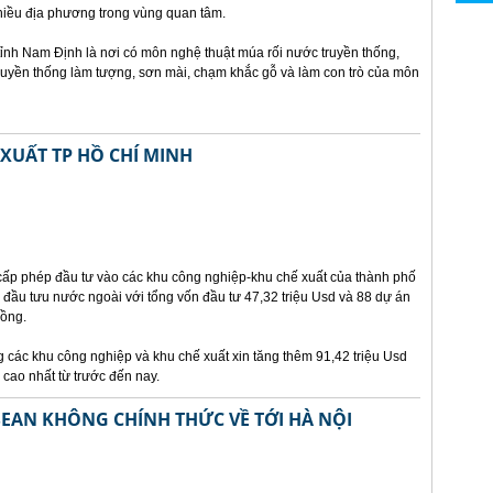
iều địa phương trong vùng quan tâm.
nh Nam Định là nơi có môn nghệ thuật múa rối nước truyền thống,
truyền thống làm tượng, sơn mài, chạm khắc gỗ và làm con trò của môn
XUẤT TP HỒ CHÍ MINH
cấp phép đầu tư vào các khu công nghiệp-khu chế xuất của thành phố
 đầu tưu nước ngoài với tổng vốn đầu tư 47,32 triệu Usd và 88 dự án
đồng.
g các khu công nghiệp và khu chế xuất xin tăng thêm 91,42 triệu Usd
 cao nhất từ trước đến nay.
SEAN KHÔNG CHÍNH THỨC VỀ TỚI HÀ NỘI