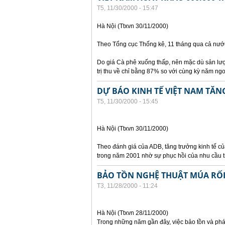
T5, 11/30/2000 - 15:47
Hà Nội (Ttxvn 30/11/2000)
Theo Tổng cục Thống kê, 11 tháng qua cả nước
Do giá Cà phê xuống thấp, nên mặc dù sản lượ
trị thu về chỉ bằng 87% so với cùng kỳ năm ngo
DỰ BÁO KINH TẾ VIỆT NAM TĂN
T5, 11/30/2000 - 15:45
Hà Nội (Ttxvn 30/11/2000)
Theo đánh giá của ADB, tăng trưởng kinh tế c
trong năm 2001 nhờ sự phục hồi của nhu cầu 
BẢO TỒN NGHỆ THUẬT MÚA RỐ
T3, 11/28/2000 - 11:24
Hà Nội (Ttxvn 28/11/2000)
Trong những năm gần đây, việc bảo tồn và phá