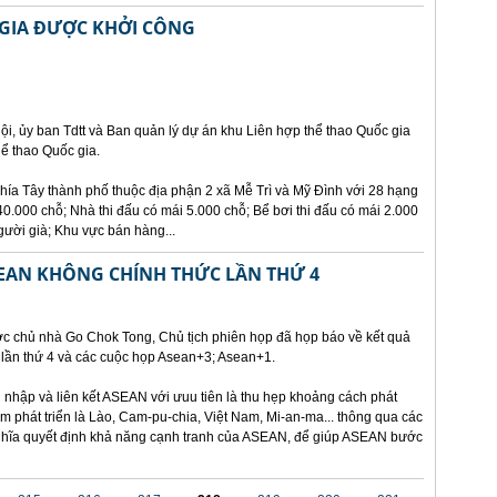
 GIA ĐƯỢC KHỞI CÔNG
ội, ủy ban Tdtt và Ban quản lý dự án khu Liên hợp thể thao Quốc gia
ể thao Quốc gia.
hía Tây thành phố thuộc địa phận 2 xã Mễ Trì và Mỹ Đình với 28 hạng
.000 chỗ; Nhà thi đấu có mái 5.000 chỗ; Bể bơi thi đấu có mái 2.000
gười già; Khu vực bán hàng...
SEAN KHÔNG CHÍNH THỨC LẦN THỨ 4
ớc chủ nhà Go Chok Tong, Chủ tịch phiên họp đã họp báo về kết quả
lần thứ 4 và các cuộc họp Asean+3; Asean+1.
nhập và liên kết ASEAN với ưuu tiên là thu hẹp khoảng cách phát
kém phát triển là Lào, Cam-pu-chia, Việt Nam, Mi-an-ma... thông qua các
 nghĩa quyết định khả năng cạnh tranh của ASEAN, để giúp ASEAN bước