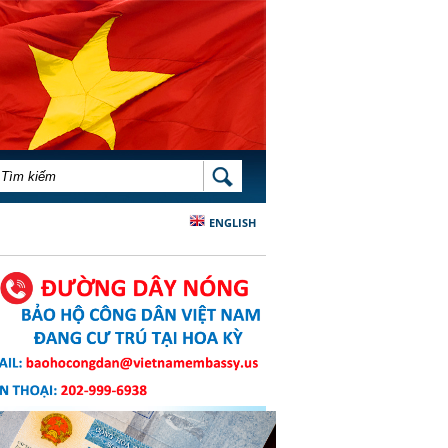
BIỂU MẪU TÌM KIẾM
TÌM KIẾM
ENGLISH