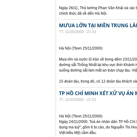
Ngày 26/11, Thủ tướng Phan Văn Khải và các t
chính thức đã về đến Hà Nội.
MƯUA LỚN TẠI MIỀN TRUNG LÀ
T7, 11/25/2000 - 21:53
Hà Nội (Ttxvn 25/11/2000)
Mưa lớn và nước lũ tràn về trong đêm 23/11/2
đường sắt Thống Nhất tại khu vực tỉnh Khánh H
xuống đường sắt làm mất an toàn chạy tàu. Vi
15 đoàn tàu, trong đó, có 12 đoàn tàu khách v
TP HỒ CHÍ MINH XÉT XỬ VỤ ÁN 
T7, 11/25/2000 - 21:52
Hà Nội (Ttxvn 25/11/2000)
Ngày 24/11/2000, Toà án nhân dân TP Hồ Chí M
dụng ma tuý", gồm 6 bị cáo, do Nguyễn Thị Hoa
Việt kiều Mỹ) cầm đầu.