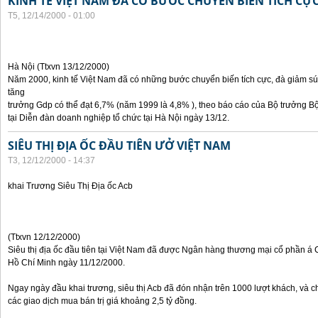
KINH TẾ VIỆT NAM ĐÃ CÓ BƯỚC CHUYỂN BIẾN TÍCH CỰ
T5, 12/14/2000 - 01:00
Hà Nội (Ttxvn 13/12/2000)
Năm 2000, kinh tế Việt Nam đã có những bước chuyển biến tích cực, đà giảm sú
tăng
trưởng Gdp có thể đạt 6,7% (năm 1999 là 4,8% ), theo báo cáo của Bộ trưởng B
tại Diễn đàn doanh nghiệp tổ chức tại Hà Nội ngày 13/12.
SIÊU THỊ ĐỊA ỐC ĐẦU TIÊN ƯỞ VIỆT NAM
T3, 12/12/2000 - 14:37
khai Trương Siêu Thị Địa ốc Acb
(Ttxvn 12/12/2000)
Siêu thị địa ốc đầu tiên tại Việt Nam đã được Ngân hàng thương mại cổ phần á 
Hồ Chí Minh ngày 11/12/2000.
Ngay ngày đầu khai trương, siêu thị Acb đã đón nhận trên 1000 lượt khách, và c
các giao dịch mua bán trị giá khoảng 2,5 tỷ đồng.