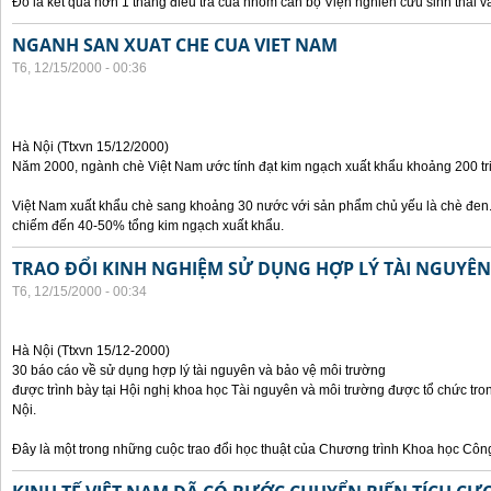
Đó là kết quả hơn 1 tháng điều tra của nhóm cán bộ Viện nghiên cứu sinh thái và
NGANH SAN XUAT CHE CUA VIET NAM
T6, 12/15/2000 - 00:36
Hà Nội (Ttxvn 15/12/2000)
Năm 2000, ngành chè Việt Nam ước tính đạt kim ngạch xuất khẩu khoảng 200 tr
Việt Nam xuất khẩu chè sang khoảng 30 nước với sản phẩm chủ yếu là chè đen.
chiếm đến 40-50% tổng kim ngạch xuất khẩu.
TRAO ĐỔI KINH NGHIỆM SỬ DỤNG HỢP LÝ TÀI NGUYÊ
T6, 12/15/2000 - 00:34
Hà Nội (Ttxvn 15/12-2000)
30 báo cáo về sử dụng hợp lý tài nguyên và bảo vệ môi trường
được trình bày tại Hội nghị khoa học Tài nguyên và môi trường được tổ chức tro
Nội.
Đây là một trong những cuộc trao đổi học thuật của Chương trình Khoa học Cô