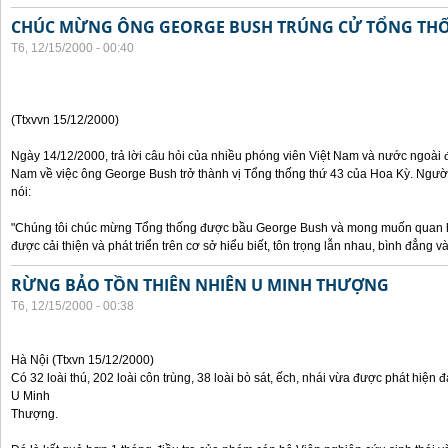
CHÚC MỪNG ÔNG GEORGE BUSH TRÚNG CỬ TỔNG TH
T6, 12/15/2000 - 00:40
(Ttxvvn 15/12/2000)
Ngày 14/12/2000, trả lời câu hỏi của nhiều phóng viên Việt Nam và nước ngoài 
Nam về việc ông George Bush trở thành vị Tổng thống thứ 43 của Hoa Kỳ. Ngườ
nói:
"Chúng tôi chúc mừng Tổng thống được bầu George Bush và mong muốn quan hệ
được cải thiện và phát triển trên cơ sở hiểu biết, tôn trọng lẫn nhau, bình đẳng và 
RỪNG BẢO TỒN THIÊN NHIÊN U MINH THƯỢNG
T6, 12/15/2000 - 00:38
Hà Nội (Ttxvn 15/12/2000)
Có 32 loài thú, 202 loài côn trùng, 38 loài bò sát, ếch, nhái vừa được phát hiện đ
U Minh
Thượng.