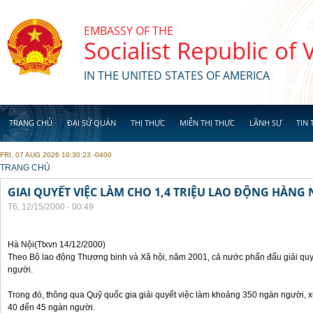
Skip to main content
EMBASSY OF THE
Socialist Republic of
IN THE UNITED STATES OF AMERICA
TRANG CHỦ
ĐẠI SỨ QUÁN
THỊ THỰC
MIỄN THỊ THỰC
LÃNH SỰ
TIN 
FRI, 07 AUG 2026 10:30:23 -0400
YOU ARE HERE
TRANG CHỦ
GIAI QUYẾT VIỆC LÀM CHO 1,4 TRIỆU LAO ĐỘNG HÀNG
T6, 12/15/2000 - 00:49
Hà Nội(Ttxvn 14/12/2000)
Theo Bộ lao động Thương binh và Xã hội, năm 2001, cả nước phấn đấu giải quyế
người.
Trong đó, thông qua Quỹ quốc gia giải quyết việc làm khoảng 350 ngàn người, x
40 đến 45 ngàn người.