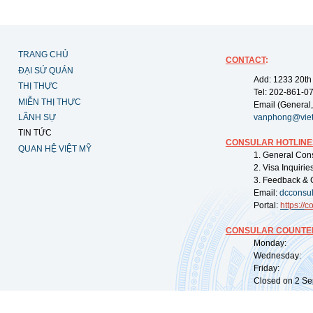
TRANG CHỦ
CONTACT
:
ĐẠI SỨ QUÁN
Add: 1233 20th
THỊ THỰC
Tel: 202-861-0
MIỄN THỊ THỰC
Email (General,
LÃNH SỰ
vanphong@vie
TIN TỨC
CONSULAR HOTLINE
QUAN HỆ VIỆT MỸ
1. General Con
2. Visa Inquiri
3. Feedback & 
Email:
dcconsu
Portal:
https://
co
CONSULAR COUNTER
Monday: 09:
Wednesday: 0
Friday: 09:
Closed on 2 Sep