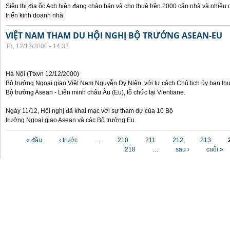
Siêu thị địa ốc Acb hiện đang chào bán và cho thuê trên 2000 căn nhà và nhiều 
triển kinh doanh nhà.
VIỆT NAM THAM DU HỘI NGHỊ BỘ TRƯỞNG ASEAN-EU
T3, 12/12/2000 - 14:33
Hà Nội (Ttxvn 12/12/2000)
Bộ trưởng Ngoại giao Việt Nam Nguyễn Dy Niên, với tư cách Chủ tịch ủy ban th
Bộ trưởng Asean - Liên minh châu Âu (Eu), tổ chức tại Vientiane.
Ngày 11/12, Hội nghị đã khai mạc với sự tham dự của 10 Bộ
trưởng Ngoại giao Asean và các Bộ trưởng Eu.
Các trang
« đầu
‹ trước
…
210
211
212
213
218
…
sau ›
cuối »