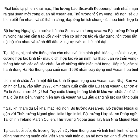
Phát biểu tại phiên khai mạc, Thủ tướng Lào Sisavath Keobounphanh nhấn mạn
ra giai đoạn mới trong quan hệ Asean-eu. Thủ tướng tỏ ý hy vọng Hội nghị sẽ đượ
hiểu biết lẫn nhau, và sẽ thành công, đáp ứng lợi ích chung của hòa bình, hợp tá
Bộ trưởng Ngoại giao nước chủ nhà Somsavath Lengxavat và Bộ trưởng Điều ph
hy vọng hai bên cần trao đổi ý kiến trên cơ sở hợp tác và xây dựng, tôn trọng lẫ
nội bộ của nhau và tránh đối đầu, đi ngược với xu thế thời đại.
Tại Hội nghị, hai bên thông báo cho nhau về tình hình phát triển tại mỗi khu vự
cường hợp tác kinh tế - mậu dịch, hợp tác về an ninh, và thảo luận về triển vọn
thông báo với các đối tác châu Âu về những diễn biến mới trong Hiệp hội, đặc bi
hành động Hà Nội thông qua cuối năm 1998 nhằm xây dựng một Asean hòa bình, 
Liên minh châu Âu là một đối tác kinh tế quan trọng của Asean, sau Nhật Bản và
chính châu á, vào năm 1997, kim ngạch xuất khẩu của Eu sang Asean đạt hơn 4
Eu từ Asean hơn 46 tỷ Usd. Tuy cuộc khủng hoảng kinh tế khu vực châu á có l
mại giữa hai bên, nhưng hiện nay cả Asean và Eu đều đang nỗ lực gia tăng buôn
* Sau khi tham dự Lễ khai mạc Hội nghị Bộ trưởng Asean-eu, Bộ trưởng Ngọai 
gặp với Thứ trưởng Ngoại giao Italia Ugo Intini, Bộ trưởng Hợp tác và Pháp ngữ
Tài chính Ireland Martin Cullen, Thứ trưởng Ngọai giao Tây Ban Nha Miguel Nad
Tại các buổi tiếp, Bộ trưởng Nguyễn Dy Niên thông báo về tình hình kinh tế và c
cũng như mong muốn của Việt Nam phát triển quan hệ hợp tác kinh tế với các nư