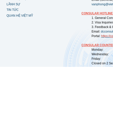
LÃNH SỰ
vanphong@vie
TIN TỨC
CONSULAR HOTLINE
QUAN HỆ VIỆT MỸ
1. General Con
2. Visa Inquiri
3. Feedback & 
Email:
dcconsu
Portal:
https://
co
CONSULAR COUNTER
Monday: 09:
Wednesday: 0
Friday: 09:
Closed on 2 Sep