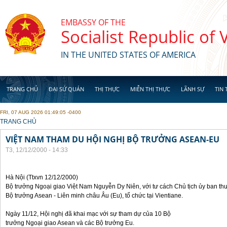
Skip to main content
EMBASSY OF THE
Socialist Republic of
IN THE UNITED STATES OF AMERICA
TRANG CHỦ
ĐẠI SỨ QUÁN
THỊ THỰC
MIỄN THỊ THỰC
LÃNH SỰ
TIN 
FRI, 07 AUG 2026 01:49:05 -0400
YOU ARE HERE
TRANG CHỦ
VIỆT NAM THAM DU HỘI NGHỊ BỘ TRƯỞNG ASEAN-EU
T3, 12/12/2000 - 14:33
Hà Nội (Ttxvn 12/12/2000)
Bộ trưởng Ngoại giao Việt Nam Nguyễn Dy Niên, với tư cách Chủ tịch ủy ban th
Bộ trưởng Asean - Liên minh châu Âu (Eu), tổ chức tại Vientiane.
Ngày 11/12, Hội nghị đã khai mạc với sự tham dự của 10 Bộ
trưởng Ngoại giao Asean và các Bộ trưởng Eu.