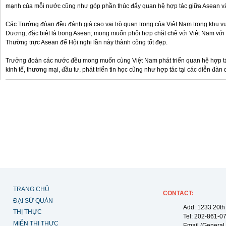
mạnh của mỗi nước cũng như góp phần thúc đẩy quan hệ hợp tác giữa Asean v
Các Trưởng đòan đều đánh giá cao vai trò quan trọng của Việt Nam trong khu v
Dương, đặc biệt là trong Asean; mong muốn phối hợp chặt chẽ với Việt Nam với 
Thường trực Asean để Hội nghị lần này thành công tốt đẹp.
Trưởng đoàn các nước đều mong muốn cùng Việt Nam phát triển quan hệ hợp tá
kinh tế, thương mại, đầu tư, phát triển tin học cũng như hợp tác tại các diễn đàn q
TRANG CHỦ
CONTACT
:
ĐẠI SỨ QUÁN
Add: 1233 20th
THỊ THỰC
Tel: 202-861-0
MIỄN THỊ THỰC
Email (General,