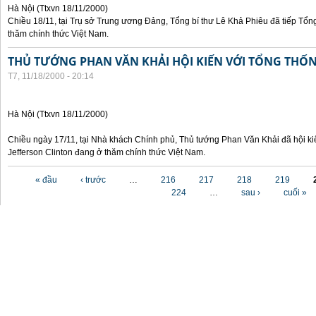
Hà Nội (Ttxvn 18/11/2000)
Chiều 18/11, tại Trụ sở Trung ương Đảng, Tổng bí thư Lê Khả Phiêu đã tiếp Tổn
thăm chính thức Việt Nam.
THỦ TƯỚNG PHAN VĂN KHẢI HỘI KIẾN VỚI TỔNG THỐ
T7, 11/18/2000 - 20:14
Hà Nội (Ttxvn 18/11/2000)
Chiều ngày 17/11, tại Nhà khách Chính phủ, Thủ tướng Phan Văn Khải đã hội ki
Jefferson Clinton đang ở thăm chính thức Việt Nam.
Các trang
« đầu
‹ trước
…
216
217
218
219
224
…
sau ›
cuối »