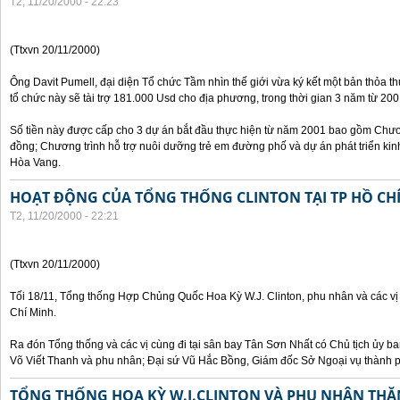
T2, 11/20/2000 - 22:23
(Ttxvn 20/11/2000)
Ông Davit Pumell, đại diện Tổ chức Tầm nhìn thế giới vừa ký kết một bản thỏa t
tổ chức này sẽ tài trợ 181.000 Usd cho địa phương, trong thời gian 3 năm từ 20
Số tiền này được cấp cho 3 dự án bắt đầu thực hiện từ năm 2001 bao gồm Chươn
đồng; Chương trình hỗ trợ nuôi dưỡng trẻ em đường phố và dự án phát triển kinh
Hòa Vang.
HOẠT ĐỘNG CỦA TỔNG THỐNG CLINTON TẠI TP HỒ CH
T2, 11/20/2000 - 22:21
(Ttxvn 20/11/2000)
Tối 18/11, Tổng thống Hợp Chủng Quốc Hoa Kỳ W.J. Clinton, phu nhân và các vị
Chí Minh.
Ra đón Tổng thống và các vị cùng đi tại sân bay Tân Sơn Nhất có Chủ tịch ủy 
Võ Viết Thanh và phu nhân; Đại sứ Vũ Hắc Bồng, Giám đốc Sở Ngoại vụ thành 
TỔNG THỐNG HOA KỲ W.J.CLINTON VÀ PHU NHÂN THĂ