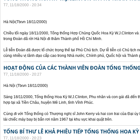
T7, 11/18/2000 - 20:34
Hà Nội(Ttxvn 18/11/2000)
Chiều tối ngày 18/11/2000, Tổng thống Hợp Chủng Quốc Hoa Kỳ W.J.Clinton và 
trong Đoàn đã rời Hà Nội đi thăm Thành phố Hồ Chí Minh.
Lễ tiễn Đoàn đã được tổ chức trọng thể tại Phủ Chủ tịch. Dự lễ tiễn có Chủ tịc
cùng nhiều vị lãnh đạo cấp cao trong Nhà nước, Chính phủ, Quốc hội và Thành 
HOẠT ĐỘNG CỦA CÁC THÀNH VIÊN ĐOÀN TỔNG THỐNG 
T7, 11/18/2000 - 20:27
Hà Nội (Ttxvn 18/11/2000)
Sáng 18/11/2000, Tổng thống Hoa Kỳ W.J.Clinton, Phu nhân và con gái đã đến t
hợp tại xã Tiền Châu, huyện Mê Linh, tỉnh Vĩnh Phúc.
Cùng đi với Tổng thống có Thượng nghị sĩ John Kerry và hai con trai của Đại ú
lái chiếc máy bay bị bắn rơi năm 1967 tại khu vực khai quật trên.
TỔNG BÍ THƯ LÊ KHẢ PHIÊU TIẾP TỔNG THỐNG HOA KỲ
T7, 11/18/2000 - 20:23