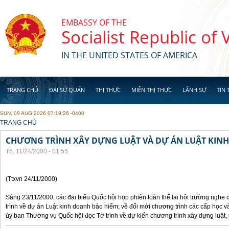
Skip to main content
EMBASSY OF THE
Socialist Republic of
IN THE UNITED STATES OF AMERICA
TRANG CHỦ
ĐẠI SỨ QUÁN
THỊ THỰC
MIỄN THỊ THỰC
LÃNH SỰ
TIN 
SUN, 09 AUG 2026 07:19:26 -0400
YOU ARE HERE
TRANG CHỦ
CHƯƠNG TRÌNH XÂY DỰNG LUẬT VÀ DỰ ÁN LUẬT KIN
T6, 11/24/2000 - 01:55
(Ttxvn 24/11/2000)
Sáng 23/11/2000, các đại biểu Quốc hội họp phiên toàn thể tại hội trường nghe
trình về dự án Luật kinh doanh bảo hiểm; về đổi mới chương trình các cấp học v
ủy ban Thường vụ Quốc hội đọc Tờ trình về dự kiến chương trình xây dựng luật