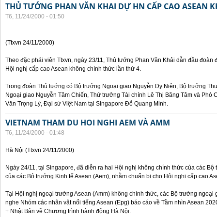
THỦ TƯỚNG PHAN VĂN KHAI DỰ HN CẤP CAO ASEAN 
T6, 11/24/2000 - 01:50
(Ttxvn 24/11/2000)
Theo đặc phái viên Ttxvn, ngày 23/11, Thủ tướng Phan Văn Khải dẫn đầu đoàn 
Hội nghị cấp cao Asean không chính thức lần thứ 4.
Trong đoàn Thủ tướng có Bộ trưởng Ngoại giao Nguyễn Dy Niên, Bộ trưởng Th
Ngoại giao Nguyễn Tâm Chiến, Thứ trưởng Tài chính Lê Thị Băng Tâm và Phó
Văn Trọng Lý, Đại sứ Việt Nam tại Singapore Đỗ Quang Minh.
VIETNAM THAM DU HOI NGHI AEM VÀ AMM
T6, 11/24/2000 - 01:48
Hà Nội (Ttxvn 24/11/2000)
Ngày 24/11, tại Singapore, đã diễn ra hai Hội nghị không chính thức của các B
của các Bộ trưởng Kinh tế Asean (Aem), nhằm chuẩn bị cho Hội nghị cấp cao Ase
Tại Hội nghị ngoại trưởng Asean (Amm) không chính thức, các Bộ trưởng ngoại 
nghe Nhóm các nhân vật nổi tiếng Asean (Epg) báo cáo về Tầm nhìn Asean 2020
+ Nhật Bản về Chương trình hành động Hà Nội.