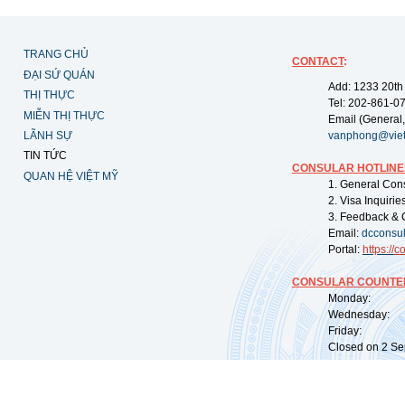
TRANG CHỦ
CONTACT
:
ĐẠI SỨ QUÁN
Add: 1233 20th
THỊ THỰC
Tel: 202-861-0
MIỄN THỊ THỰC
Email (General,
LÃNH SỰ
vanphong@vie
TIN TỨC
CONSULAR HOTLINE
QUAN HỆ VIỆT MỸ
1. General Con
2. Visa Inquiri
3. Feedback & 
Email:
dcconsu
Portal:
https://
co
CONSULAR COUNTER
Monday: 09:
Wednesday: 0
Friday: 09:
Closed on 2 Sep