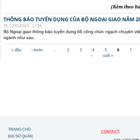
(Kèm theo b
THÔNG BÁO TUYỂN DỤNG CỦA BỘ NGOẠI GIAO NĂM 2
T6, 12/01/2023 - 17:16
Bộ Ngoại giao thông báo tuyển dụng 66 công chức ngạch chuyên viê
ngành như sau:
Các trang
« đầu
‹ trước
…
2
3
4
5
6
7
›
cuối »
TRANG CHỦ
CONTACT
:
ĐẠI SỨ QUÁN