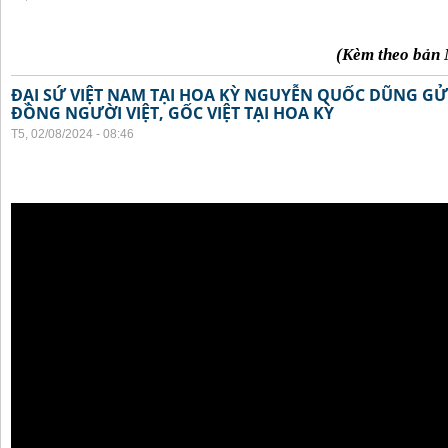
(Kèm theo bản 
ĐẠI SỨ VIỆT NAM TẠI HOA KỲ NGUYỄN QUỐC DŨNG GỬI
ĐỒNG NGƯỜI VIỆT, GỐC VIỆT TẠI HOA KỲ
T5, 02/08/2024 - 08:46