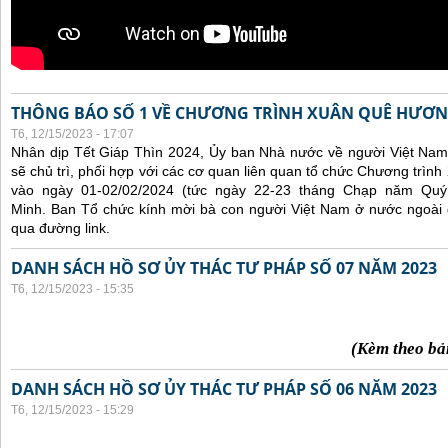
THÔNG BÁO SỐ 1 VỀ CHƯƠNG TRÌNH XUÂN QUÊ HƯƠN
T6, 12/15/2023 - 17:07
Nhân dịp Tết Giáp Thìn 2024, Ủy ban Nhà nước về người Việt Nam
sẽ chủ trì, phối hợp với các cơ quan liên quan tổ chức Chương trì
vào ngày 01-02/02/2024 (tức ngày 22-23 tháng Chạp năm Qu
Minh. Ban Tổ chức kính mời bà con người Việt Nam ở nước ngoài
qua đường link.
DANH SÁCH HỒ SƠ ỦY THÁC TƯ PHÁP SỐ 07 NĂM 2023
T6, 12/15/2023 - 15:35
(Kèm theo bả
DANH SÁCH HỒ SƠ ỦY THÁC TƯ PHÁP SỐ 06 NĂM 2023
T6, 12/15/2023 - 15:29