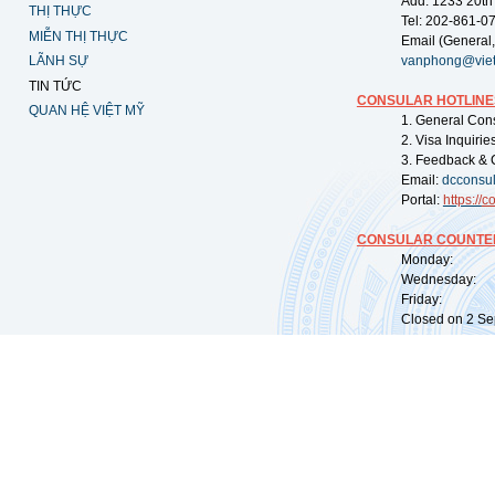
Add: 1233 20th
THỊ THỰC
Tel: 202-861-0
MIỄN THỊ THỰC
Email (General,
LÃNH SỰ
vanphong@vie
TIN TỨC
CONSULAR HOTLINE
QUAN HỆ VIỆT MỸ
1. General Con
2. Visa Inquiri
3. Feedback & 
Email:
dcconsu
Portal:
https://
co
CONSULAR COUNTER
Monday: 09:
Wednesday: 0
Friday: 09:
Closed on 2 Sep