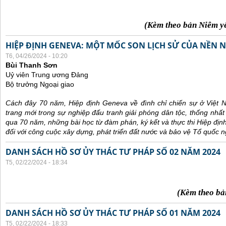
(Kèm theo bản Niêm y
HIỆP ĐỊNH GENEVA: MỘT MỐC SON LỊCH SỬ CỦA NỀN N
T6, 04/26/2024 - 10:20
Bùi Thanh Sơn
Uỷ viên Trung ương Đảng
Bộ trưởng Ngoại giao
Cách đây 70 năm, Hiệp định Geneva về đình chỉ chiến sự ở Việt 
trang mới trong sự nghiệp đấu tranh giải phóng dân tộc, thống nhất
qua 70 năm, những bài học từ đàm phán, ký kết và thực thi Hiệp địn
đối với công cuộc xây dựng, phát triển đất nước và bảo vệ Tổ quốc n
DANH SÁCH HỒ SƠ ỦY THÁC TƯ PHÁP SỐ 02 NĂM 2024
T5, 02/22/2024 - 18:34
(Kèm theo bả
DANH SÁCH HỒ SƠ ỦY THÁC TƯ PHÁP SỐ 01 NĂM 2024
T5, 02/22/2024 - 18:33