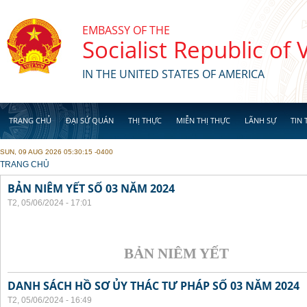
Skip to main content
EMBASSY OF THE
Socialist Republic of
IN THE UNITED STATES OF AMERICA
TRANG CHỦ
ĐẠI SỨ QUÁN
THỊ THỰC
MIỄN THỊ THỰC
LÃNH SỰ
TIN 
SUN, 09 AUG 2026 05:30:15 -0400
YOU ARE HERE
TRANG CHỦ
BẢN NIÊM YẾT SỐ 03 NĂM 2024
T2, 05/06/2024 - 17:01
BẢN NIÊM YẾT
DANH SÁCH HỒ SƠ ỦY THÁC TƯ PHÁP SỐ 03 NĂM 2024
T2, 05/06/2024 - 16:49