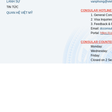
LÃNH SỰ
vanphong@vie
TIN TỨC
CONSULAR HOTLINE
QUAN HỆ VIỆT MỸ
1. General Con
2. Visa Inquiri
3. Feedback & 
Email:
dcconsu
Portal:
https://
co
CONSULAR COUNTER
Monday: 09:
Wednesday: 0
Friday: 09:
Closed on 2 Sep