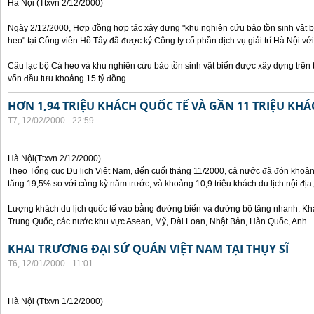
Hà Nội (Ttxvn 2/12/2000)
Ngày 2/12/2000, Hợp đồng hợp tác xây dựng "khu nghiên cứu bảo tồn sinh vật bi
heo" tại Công viên Hồ Tây đã được ký Công ty cổ phần dịch vụ giải trí Hà Nội với
Câu lạc bộ Cá heo và khu nghiên cứu bảo tồn sinh vật biển được xây dựng trên 
vốn đầu tưu khoảng 15 tỷ đồng.
HƠN 1,94 TRIỆU KHÁCH QUỐC TẾ VÀ GẦN 11 TRIỆU KHÁ
T7, 12/02/2000 - 22:59
Hà Nội(Ttxvn 2/12/2000)
Theo Tổng cục Du lịch Việt Nam, đến cuối tháng 11/2000, cả nước đã đón khoảng
tăng 19,5% so với cùng kỳ năm trước, và khoảng 10,9 triệu khách du lịch nội đị
Lượng khách du lịch quốc tế vào bằng đường biển và đường bộ tăng nhanh. Khá
Trung Quốc, các nước khu vực Asean, Mỹ, Đài Loan, Nhật Bản, Hàn Quốc, Anh...
KHAI TRƯƠNG ĐẠI SỨ QUÁN VIỆT NAM TẠI THỤY SĨ
T6, 12/01/2000 - 11:01
Hà Nội (Ttxvn 1/12/2000)