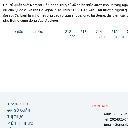
Đại sứ quán Việt Nam tại Liên bang Thụy Sĩ đã chính thức được khai trương ngày
dự của Quốc vụ khanh Bộ Ngoại giao Thụy Sĩ F.V. Daniken, Thứ trưởng Ngoại g
đại sứ, đại biện lâm thời, trưởng các cơ quan ngoại giao tại Berne, đại diện cá
phố Berne cùng đông đảo Việt kiều
Các trang
« đầu
‹ trước
…
212
213
214
215
220
…
sau ›
cuối »
TRANG CHỦ
CONTACT
:
ĐẠI SỨ QUÁN
Add: 1233 20th
THỊ THỰC
Tel: 202-861-0
MIỄN THỊ THỰC
Email (General,