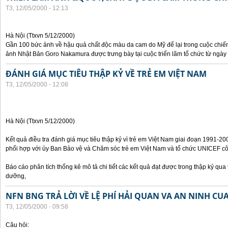
T3, 12/05/2000 - 12:13
Hà Nội (Ttxvn 5/12/2000)
Gần 100 bức ảnh về hậu quả chất độc màu da cam do Mỹ để lại trong cuộc chiế
ảnh Nhật Bản Goro Nakamura được trưng bày tại cuộc triển lãm tổ chức từ ngày 
ĐÁNH GIÁ MỤC TIÊU THẬP KỶ VỀ TRẺ EM VIỆT NAM
T3, 12/05/2000 - 12:08
Hà Nội (Ttxvn 5/12/2000)
Kết quả điều tra đánh giá mục tiêu thập kỷ vì trẻ em Việt Nam giai đoạn 1991-
phối hợp với ủy Ban Bảo vệ và Chăm sóc trẻ em Việt Nam và tổ chức UNICEF côn
Báo cáo phân tích thống kê mô tả chi tiết các kết quả đạt được trong thập kỷ qua t
dưỡng,
NFN BNG TRẢ LỜI VỀ LỆ PHÍ HẢI QUAN VA AN NINH CU
T3, 12/05/2000 - 09:58
Câu hỏi: