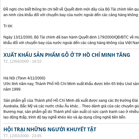
Đề nghị cho biết thông tin chi tiết về Quyết định mới đây của Bộ Tài chính liên 
an ninh cửa khẩu đối với chuyến bay của nước ngoài đến các cảng hàng không
Tr lời:
Ngày 13/11/2000, Bộ Tài chính đã ban hành Quyết định 179/2000/QĐ/BTC về mức
khẩu đối với chuyến bay của nước ngoài đến các cảng hàng không của Việt Na
XUẤT KHẨU SẢN PHẨM GỖ Ở TP HỒ CHÍ MINH TĂNG
T2, 12/04/2000 - 16:52
Hà Nội (Ttxvn 4/11/2000)
Ước tính năm nay, Thành Phố Hồ Chí Minh xuất khẩu được trên 65 triệu Usd sả
năm 1999.
Sản phẩm gỗ của Thành phố Hồ Chí Minh đã xuất được sang các thị trường Đài 
Australia, Bắc Mỹ và các nước châu Âu khác... Theo đánh giá của các chuyên gi
thương mại, sản phẩm gỗ do Thành phố sản xuất có sức cạnh tranh cao ở nhiều 
lao động thấp, trình độ tay nghề khéo léo và áp dụng công nghệ tiên tiến.
HỘI TRẠI NHỮNG NGƯỜI KHUYẾT TẬT
T7, 12/02/2000 - 23:05