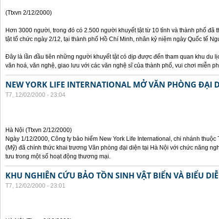
(Ttxvn 2/12/2000)
Hơn 3000 người, trong đó có 2.500 người khuyết tật từ 10 tỉnh và thành phố đã 
tật tổ chức ngày 2/12, tại thành phố Hồ Chí Minh, nhân kỷ niệm ngày Quốc tế Ngườ
Đây là lần đầu tiên những người khuyết tật có dịp được đến tham quan khu du lị
văn hoá, văn nghệ, giao lưu với các văn nghệ sĩ của thành phố, vui chơi miễn ph
NEW YORK LIFE INTERNATIONAL MỞ VĂN PHÒNG ĐẠI DI
T7, 12/02/2000 - 23:04
Hà Nội (Ttxvn 2/12/2000)
Ngày 1/12/2000, Công ty bảo hiểm New York Life International, chi nhánh thuộc
(Mỹ) đã chính thức khai trương Văn phòng đại diện tại Hà Nội với chức năng ngh
tưu trong một số hoạt động thương mại.
KHU NGHIÊN CỨU BẢO TỒN SINH VẬT BIỂN VÀ BIỂU DIỄ
T7, 12/02/2000 - 23:01