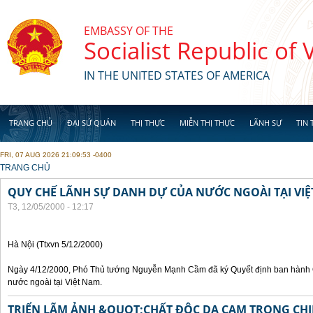
Skip to main content
EMBASSY OF THE
Socialist Republic of
IN THE UNITED STATES OF AMERICA
TRANG CHỦ
ĐẠI SỨ QUÁN
THỊ THỰC
MIỄN THỊ THỰC
LÃNH SỰ
TIN 
FRI, 07 AUG 2026 21:09:53 -0400
YOU ARE HERE
TRANG CHỦ
QUY CHẾ LÃNH SỰ DANH DỰ CỦA NƯỚC NGOÀI TẠI VI
T3, 12/05/2000 - 12:17
Hà Nội (Ttxvn 5/12/2000)
Ngày 4/12/2000, Phó Thủ tướng Nguyễn Mạnh Cầm đã ký Quyết định ban hành 
nước ngoài tại Việt Nam.
TRIỂN LÃM ẢNH &QUOT;CHẤT ĐỘC DA CAM TRONG CHI