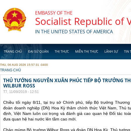
Skip to main content
EMBASSY OF THE
Socialist Republic of
IN THE UNITED STATES OF AMERICA
TRANG CHỦ
ĐẠI SỨ QUÁN
THỊ THỰC
MIỄN THỊ THỰC
LÃNH SỰ
TIN 
THU, 06 AUG 2026 15:57:31 -0400
YOU ARE HERE
TRANG CHỦ
THỦ TƯỚNG NGUYỄN XUÂN PHÚC TIẾP BỘ TRƯỞNG T
WILBUR ROSS
T7, 11/09/2019 - 12:51
Chiều tối ngày 8/11, tại trụ sở Chính phủ, tiếp Bộ trưởng Thươn
đoàn doanh nghiệp (DN) Hoa Kỳ thăm chính thức Việt Nam, Thủ 
định, Việt Nam luôn coi trọng và đánh giá cao quan hệ Đối tác t
đưa quan hệ hai nước lên tầm cao mới.
Chào mừng Bộ trưởng Wilbur Ross và đoàn DN Hoa Kỳ, Thủ tướng