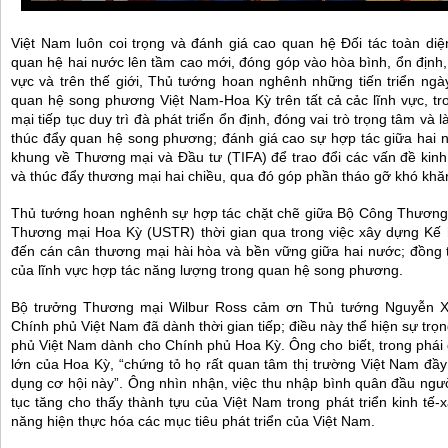
Việt Nam luôn coi trọng và đánh giá cao quan hệ Đối tác toàn d
quan hệ hai nước lên tầm cao mới, đóng góp vào hòa bình, ổn định, 
vực và trên thế giới, Thủ tướng hoan nghênh những tiến triển ngà
quan hệ song phương Việt Nam-Hoa Kỳ trên tất cả cảc lĩnh vực, tr
mại tiếp tục duy trì đà phát triển ổn định, đóng vai trò trọng tâm và
thúc đẩy quan hệ song phương; đánh giá cao sự hợp tác giữa hai 
khung về Thương mại và Đầu tư (TIFA) để trao đổi các vấn đề kin
và thúc đẩy thương mại hai chiều, qua đó góp phần tháo gỡ khó khă
Thủ tướng hoan nghênh sự hợp tác chặt chẽ giữa Bộ Công Thương
Thương mại Hoa Kỳ (USTR) thời gian qua trong việc xây dựng K
đến cán cân thương mại hài hòa và bền vững giữa hai nước; đồng 
của lĩnh vực hợp tác năng lượng trong quan hệ song phương.
Bộ trưởng Thương mại Wilbur Ross cảm ơn Thủ tướng Nguyễn X
Chính phủ Việt Nam đã dành thời gian tiếp; điều này thể hiện sự trọ
phủ Việt Nam dành cho Chính phủ Hoa Kỳ. Ông cho biết, trong phái 
lớn của Hoa Kỳ, “chứng tỏ họ rất quan tâm thị trường Việt Nam đầy
dụng cơ hội này”. Ông nhìn nhận, việc thu nhập bình quân đầu ngườ
tục tăng cho thấy thành tựu của Việt Nam trong phát triển kinh tế-
năng hiện thực hóa các mục tiêu phát triển của Việt Nam.