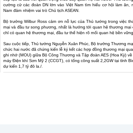
cường cử các đoàn DN lớn vào Việt Nam tìm hiểu cơ hội làm ăn, n
Nam đảm nhiệm vai trò Chủ tịch ASEAN.
Bộ trưởng Wilbur Ross cảm ơn nỗ lực của Thủ tướng trong việc th
mại và đầu tư song phương, nhất là hướng tới quan hệ thương mại
chỉ có quan hệ thương mại, đầu tư thể hiện rõ mối quan hệ bền vữn
Sau cuộc tiếp, Thủ tướng Nguyễn Xuân Phúc, Bộ trưởng Thương mạ
chức hai nước đã chứng kiến lễ ký kết các hợp đồng thương mại quan
ghi nhớ (MOU) giữa Bộ Công Thương và Tập đoàn AES (Hoa Kỳ) về vi
máy Điện khí Sơn Mỹ 2 (CCGT), có tổng công suất 2,2GW tại tỉnh Bì
dự kiến 1,7 tỷ đô la./.