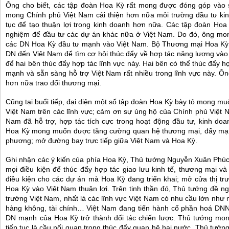
Ông cho biết, các tập đoàn Hoa Kỳ rất mong được đóng góp vào s
mong Chính phủ Việt Nam cải thiện hơn nữa môi trường đầu tư kin
tục để tạo thuận lợi trong kinh doanh hơn nữa. Các tập đoàn Hoa 
nghiệm để đầu tư các dự án khác nữa ở Việt Nam. Do đó, ông mon
các DN Hoa Kỳ đầu tư mạnh vào Việt Nam. Bộ Thương mại Hoa Kỳ 
DN đến Việt Nam để tìm cơ hội thúc đẩy về hợp tác năng lượng vào 
để hai bên thúc đẩy hợp tác lĩnh vực này. Hai bên có thể thúc đẩy h
mạnh và sẵn sàng hỗ trợ Việt Nam rất nhiều trong lĩnh vực này. 
hơn nữa trao đổi thương mại.
Cũng tại buổi tiếp, đại diện một số tập đoàn Hoa Kỳ bày tỏ mong m
Việt Nam trên các lĩnh vực; cảm ơn sự ủng hộ của Chính phủ Việt N
Nam đã hỗ trợ, hợp tác tích cực trong hoạt động đầu tư, kinh doa
Hoa Kỳ mong muốn được tăng cường quan hệ thương mại, đẩy mạ
phương; mở đường bay trực tiếp giữa Việt Nam và Hoa Kỳ.
Ghi nhận các ý kiến của phía Hoa Kỳ, Thủ tướng Nguyễn Xuân Phúc
mọi điều kiện để thúc đẩy hợp tác giao lưu kinh tế, thương mại và
điều kiện cho các dự án mà Hoa Kỳ đang triển khai; mở cửa thị t
Hoa Kỳ vào Việt Nam thuận lợi. Trên tinh thần đó, Thủ tướng đề ng
trường Việt Nam, nhất là các lĩnh vực Việt Nam có nhu cầu lớn như n
hàng không, tài chính… Việt Nam đang tiến hành cổ phần hoá DNNN
DN mạnh của Hoa Kỳ trở thành đối tác chiến lược. Thủ tướng mo
tiếp tục là cầu nối quan trọng thúc đẩy quan hệ hai nước. Thủ tư