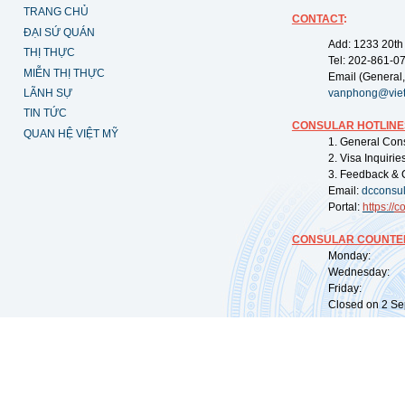
TRANG CHỦ
CONTACT
:
ĐẠI SỨ QUÁN
Add: 1233 20th
THỊ THỰC
Tel: 202-861-0
MIỄN THỊ THỰC
Email (General,
LÃNH SỰ
vanphong@vie
TIN TỨC
CONSULAR HOTLINE
QUAN HỆ VIỆT MỸ
1. General Con
2. Visa Inquiri
3. Feedback & 
Email:
dcconsu
Portal:
https://
co
CONSULAR COUNTER
Monday: 09:
Wednesday: 0
Friday: 09:
Closed on 2 Sep