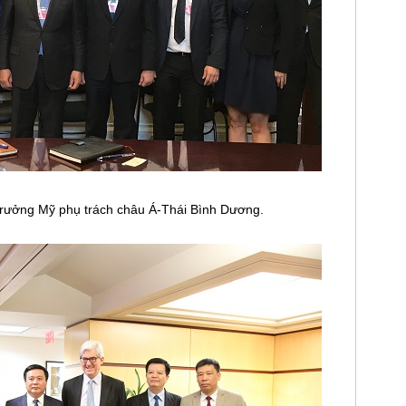
 trưởng Mỹ phụ trách châu Á-Thái Bình Dương.