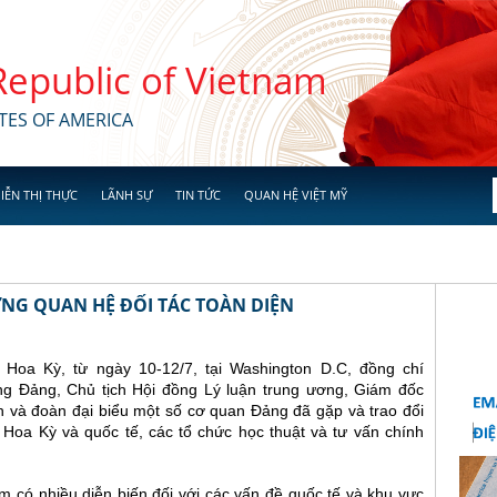
 Republic of Vietnam
TES OF AMERICA
IỄN THỊ THỰC
LÃNH SỰ
TIN TỨC
QUAN HỆ VIỆT MỸ
ỜNG QUAN HỆ ĐỐI TÁC TOÀN DIỆN
 Hoa Kỳ, từ ngày 10-12/7, tại Washington D.C, đồng chí
g Đảng, Chủ tịch Hội đồng Lý luận trung ương, Giám đốc
h và đoàn đại biểu một số cơ quan Đảng đã gặp và trao đổi
 Hoa Kỳ và quốc tế, các tổ chức học thuật và tư vấn chính
m có nhiều diễn biến đối với các vấn đề quốc tế và khu vực