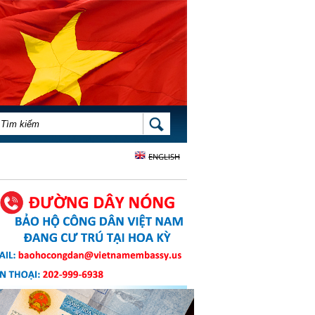
BIỂU MẪU TÌM KIẾM
TÌM KIẾM
ENGLISH