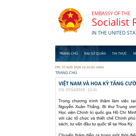
Skip to main content
EMBASSY OF THE
Socialist
IN THE UNITED STA
TRANG CHỦ
ĐẠI SỨ QUÁN
THỊ THỰC
M
FRI, 07 AUG 2026 10:10:00 -0400
YOU ARE HERE
TRANG CHỦ
VIỆT NAM VÀ HOA KỲ TĂNG CƯ
CN, 07/14/2019 - 12:41
Trong chương trình thăm làm việc tại
Nguyễn Xuân Thắng, Bí thư Trung ươn
Học viện Chính trị quốc gia Hồ Chí Min
với các tổ chức và thiết chế Chính phủ
sách, tư vấn đầu tư quốc tế tại Hoa Kỳ.
Chuyến thăm diễn ra trong một thời điể