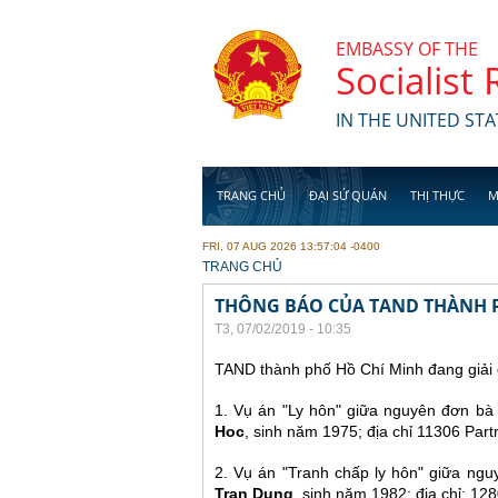
Skip to main content
EMBASSY OF THE
Socialist
IN THE UNITED STA
TRANG CHỦ
ĐẠI SỨ QUÁN
THỊ THỰC
M
FRI, 07 AUG 2026 13:57:04 -0400
YOU ARE HERE
TRANG CHỦ
THÔNG BÁO CỦA TAND THÀNH 
T3, 07/02/2019 - 10:35
TAND thành phố Hồ Chí Minh đang giải 
1. Vụ án "Ly hôn" giữa nguyên đơn bà
Hoc
, sinh năm 1975; địa chỉ 11306 Par
2. Vụ án "Tranh chấp ly hôn" giữa ng
Tran Dung
, sinh năm 1982; địa chỉ: 1