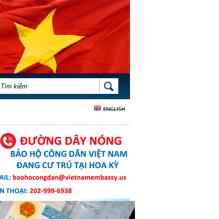
BIỂU MẪU TÌM KIẾM
TÌM KIẾM
ENGLISH