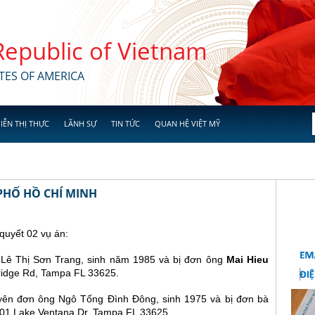
 Republic of Vietnam
TES OF AMERICA
IỄN THỊ THỰC
LÃNH SỰ
TIN TỨC
QUAN HỆ VIỆT MỸ
PHỐ HỒ CHÍ MINH
quyết 02 vụ án:
 Lê Thị Sơn Trang, sinh năm 1985 và bị đơn ông
Mai Hieu
tridge Rd, Tampa FL 33625.
uyên đơn ông Ngô Tống Đình Đông, sinh 1975 và bị đơn bà
2801 Lake Ventana Dr, Tampa FL 33625.