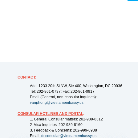
CONTACT
:
Add: 1233 20th St NW, Ste 400, Washington, DC 20036
Tel: 202-861-0737; Fax: 202-861-0917
Email (General, non-consular inquiries):
vanphong@vietnamembassy.us
CONSULAR HOTLINES AND PORTAL
:
1. General Consular matters: 202-989-8312
2. Visa Inquiries: 202-989-8160
3. Feedback & Concerns: 202-999-6938
Email:
dcconsular@vietnamembassy.us