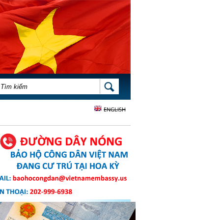
BIỂU MẪU TÌM KIẾM
TÌM KIẾM
ENGLISH