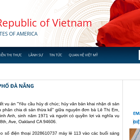
 Republic of Vietnam
TES OF AMERICA
IỄN THỊ THỰC
LÃNH SỰ
TIN TỨC
QUAN HỆ VIỆT MỸ
PHỐ ĐÀ NẴNG
 vụ án "Yêu cầu hủy di chúc; hủy văn bản khai nhận di sản
ầu phân chia di sản thừa kế" giữa nguyên đơn bà Lê Thị Em,
nh Anh, sinh năm 1971 và người có quyền lợi và nghĩa vụ
9 8th, Ave, Oakland CA 94606.
eo số điện thoại 2028610737 máy lẻ 113 vào các buổi sáng