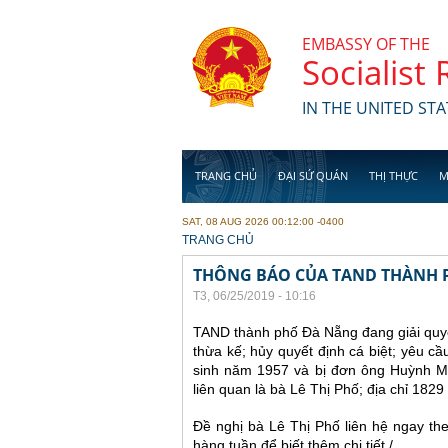
Skip to main content
EMBASSY OF THE
Socialist
IN THE UNITED STA
TRANG CHỦ
ĐẠI SỨ QUÁN
THỊ THỰC
M
SAT, 08 AUG 2026 00:12:00 -0400
YOU ARE HERE
TRANG CHỦ
THÔNG BÁO CỦA TAND THÀNH 
T3, 06/25/2019 - 10:16
TAND thành phố Đà Nẵng đang giải quyết
thừa kế; hủy quyết định cá biệt; yêu c
sinh năm 1957 và bị đơn ông Huỳnh Mi
liên quan là bà Lê Thị Phố; địa chỉ 182
Đề nghị bà Lê Thị Phố liên hệ ngay th
hàng tuần để biết thêm chi tiết./.