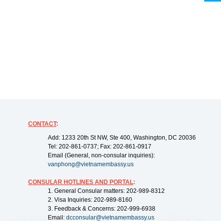
CONTACT
:
Add: 1233 20th St NW, Ste 400, Washington, DC 20036
Tel: 202-861-0737; Fax: 202-861-0917
Email (General, non-consular inquiries):
vanphong@vietnamembassy.us
CONSULAR HOTLINES AND PORTAL
:
1. General Consular matters: 202-989-8312
2. Visa Inquiries: 202-989-8160
3. Feedback & Concerns: 202-999-6938
Email:
dcconsular@vietnamembassy.us