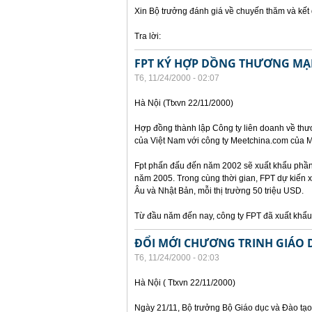
Xin Bộ trưởng đánh giá về chuyến thăm và kế
Tra lời:
FPT KÝ HỢP DỒNG THƯƠNG MẠI
T6, 11/24/2000 - 02:07
Hà Nội (Ttxvn 22/11/2000)
Hợp đồng thành lập Công ty liên doanh về thư
của Việt Nam với công ty Meetchina.com của M
Fpt phấn đấu đến năm 2002 sẽ xuất khẩu phần 
năm 2005. Trong cùng thời gian, FPT dự kiến 
Âu và Nhật Bản, mỗi thị trường 50 triệu USD.
Từ đầu năm đến nay, công ty FPT đã xuất kh
ĐỔI MỚI CHƯƠNG TRINH GIÁO 
T6, 11/24/2000 - 02:03
Hà Nội ( Ttxvn 22/11/2000)
Ngày 21/11, Bộ trưởng Bộ Giáo dục và Đào tạo