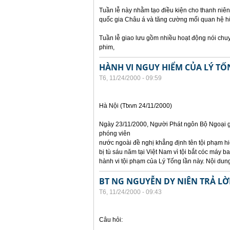
Tuần lễ này nhằm tạo điều kiện cho thanh niên
quốc gia Châu á và tăng cường mối quan hệ hữ
Tuần lễ giao lưu gồm nhiều hoạt động nói chuyện
phim,
HÀNH VI NGUY HIỂM CỦA LÝ TỐ
T6, 11/24/2000 - 09:59
Hà Nội (Ttxvn 24/11/2000)
Ngày 23/11/2000, Người Phát ngôn Bộ Ngoại gi
phóng viên
nước ngoài đề nghị khẳng định tên tội phạm hiệ
bị tù sáu năm tại Việt Nam vì tội bắt cóc máy 
hành vi tội phạm của Lý Tống lần này. Nội dung
BT NG NGUYỄN DY NIÊN TRẢ LỜ
T6, 11/24/2000 - 09:43
Câu hỏi: