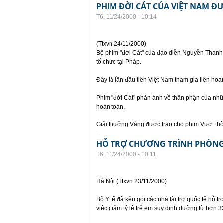
PHIM ĐỜI CÁT CỦA VIỆT NAM ĐƯ
T6, 11/24/2000 - 10:14
(Ttxvn 24/11/2000)
Bộ phim "đời Cát" của đạo diễn Nguyễn Thanh V
tổ chức tại Pháp.
Đây là lần đầu tiên Việt Nam tham gia liên hoa
Phim "đời Cát" phản ánh về thân phận của nhữn
hoàn toàn.
Giải thưởng Vàng được trao cho phim Vượt thờ
HỖ TRỢ CHƯƠNG TRÌNH PHÒNG
T6, 11/24/2000 - 10:11
Hà Nội (Ttxvn 23/11/2000)
Bộ Y tế đã kêu gọi các nhà tài trợ quốc tế hỗ t
việc giảm tỷ lệ trẻ em suy dinh dưỡng từ hơ