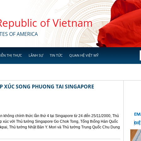
 Republic of Vietnam
TES OF AMERICA
IỄN THỊ THỰC
LÃNH SỰ
TIN TỨC
QUAN HỆ VIỆT MỸ
ẾP XÚC SONG PHUONG TAI SINGAPORE
n không chính thức lần thứ 4 tại Singapore từ 24 đến 25/11/2000, Thủ
ếp xúc với Thủ tướng Singapore Go Chok Tong, Tổng thống Hàn Quốc
kpai, Thủ tướng Nhật Bản Y. Mori và Thủ tướng Trung Quốc Chu Dung