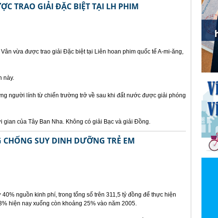
ỢC TRAO GIẢI ĐẶC BIỆT TẠI LH PHIM
ân vừa được trao giải Đặc biệt tại Liên hoan phim quốc tế A-mi-ăng,
n này.
g người lính từ chiến trường trở về sau khi đất nước được giải phóng
i gian của Tây Ban Nha. Không có giải Bạc và giải Đồng.
 CHỐNG SUY DINH DƯỠNG TRẺ EM
rợ 40% nguồn kinh phí, trong tổng số trên 311,5 tỷ đồng để thực hiện
n 33% hiện nay xuống còn khoảng 25% vào năm 2005.