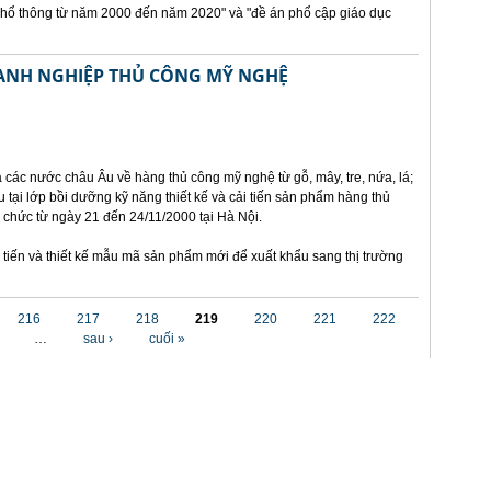
phổ thông từ năm 2000 đến năm 2020" và "đề án phổ cập giáo dục
OANH NGHIỆP THỦ CÔNG MỸ NGHỆ
a các nước châu Âu về hàng thủ công mỹ nghệ từ gỗ, mây, tre, nứa, lá;
 tại lớp bồi dưỡng kỹ năng thiết kế và cải tiến sản phẩm hàng thủ
ổ chức từ ngày 21 đến 24/11/2000 tại Hà Nội.
tiến và thiết kế mẫu mã sản phẩm mới để xuất khẩu sang thị trường
216
217
218
219
220
221
222
…
sau ›
cuối »