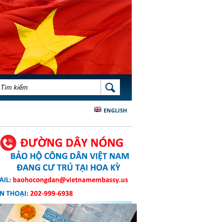
BIỂU MẪU TÌM KIẾM
TÌM KIẾM
ENGLISH