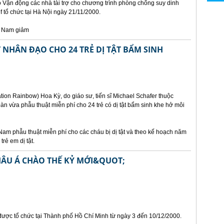
ảo Vận động các nhà tài trợ cho chương trình phòng chống suy dinh
 tổ chức tại Hà Nội ngày 21/11/2000.
t Nam giảm
NHÂN ĐẠO CHO 24 TRẺ DỊ TẬT BẨM SINH
ion Rainbow) Hoa Kỳ, do giáo sư, tiến sĩ Michael Schafer thuộc
n vừa phẫu thuật miễn phí cho 24 trẻ có dị tật bẩm sinh khe hở môi
Nam phẫu thuật miễn phí cho các cháu bị dị tật và theo kế hoạch năm
rẻ em dị tật.
HÂU Á CHÀO THẾ KỶ MỚI&QUOT;
 được tổ chức tại Thành phố Hồ Chí Minh từ ngày 3 đến 10/12/2000.