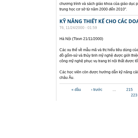
chương trình và sách giáo khoa của giáo dục 
trung học cơ sở từ năm 2000 đến 2010".
KỸ NĂNG THIẾT KẾ CHO CÁC D
T6, 11/24/2000 - 01:59
Hà Nội (Ttxvn 21/11/2000)
Các xu thế về mẫu mã và thị hiếu tiêu dùng củ
đồ gốm-sứ và thủy tinh mỹ nghệ được giới thiệu
công mỹ nghệ phục vụ trang trí nội thất được t
Các học viên còn được hướng dẫn kỹ năng cải 
châu Âu.
Các trang
« đầu
‹ trước
…
215
223