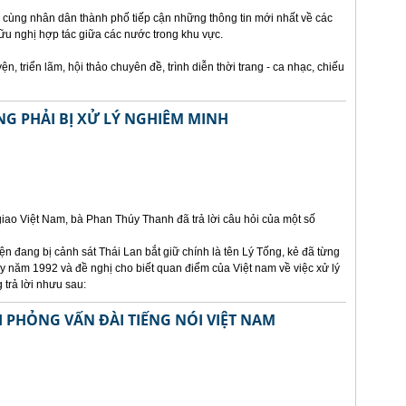
 cùng nhân dân thành phố tiếp cận những thông tin mới nhất về các
u nghị hợp tác giữa các nước trong khu vực.
, triển lãm, hội thảo chuyên đề, trình diễn thời trang - ca nhạc, chiếu
NG PHẢI BỊ XỬ LÝ NGHIÊM MINH
ao Việt Nam, bà Phan Thúy Thanh đã trả lời câu hỏi của một số
n đang bị cảnh sát Thái Lan bắt giữ chính là tên Lý Tống, kẻ đã từng
bay năm 1992 và đề nghị cho biết quan điểm của Việt nam về việc xử lý
 trả lời nhưu sau:
I PHỎNG VẤN ĐÀI TIẾNG NÓI VIỆT NAM