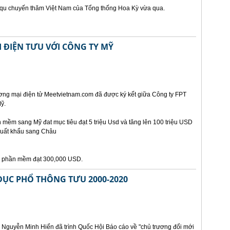
t qu chuyến thăm Việt Nam của Tổng thống Hoa Kỳ vừa qua.
 ĐIỆN TƯU VỚI CÔNG TY MỸ
ơng mại điện tử Meetvietnam.com đã được ký kết giữa Công ty FPT
ỹ.
mềm sang Mỹ đat mục tiêu đạt 5 triệu Usd và tăng lên 100 triệu USD
xuất khẩu sang Châu
ẩu phần mềm đạt 300,000 USD.
DỤC PHỔ THÔNG TƯU 2000-2020
 Nguyễn Minh Hiển đã trình Quốc Hội Báo cáo về "chủ trương đổi mới