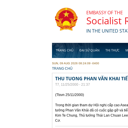
Skip to main content
EMBASSY OF THE
Socialist
IN THE UNITED STA
TRANG CHỦ
ĐẠI SỨ QUÁN
THỊ THỰC
M
SUN, 09 AUG 2026 08:24:09 -0400
YOU ARE HERE
TRANG CHỦ
THU TUONG PHAN VĂN KHAI TI
T7, 11/25/2000 - 21:37
(Ttxvn 25/11/2000)
Trong thời gian tham dự Hội nghị cấp cao Asea
tướng Phan Văn Khải đã có cuộc gặp gỡ và ti
Kim Te Chung, Thủ tướng Thái Lan Chuan Lee
Cơ.