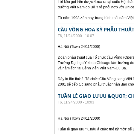
Lời kêu gọi trên được đưua ra tại cuộc Hội th
dưỡng Việt Nam do Bộ Y tế phối hợp với Unicef
Từ năm 1998 đến nay, trung bình mỗi năm Việ
CẦU VỒNG HOA KỲ PHẪU THUẬT 
T6, 11/24/2000 - 10:07
Hà Nội (Ttxvn 24/11/2000)
Đoàn phẫu thuật của Tổ chức cầu Vồng (Operat
Trường Đại học Y khoa Chicago làm trưởng đoà
và hàm ếch tại Bệnh viện Việt Nam-Cu Ba.
Đây là lần thứ 2, Tổ chức Cầu Vồng sang Việt 
2001 sẽ tiếp tục sang phẫu thuật nhân đạo cho t
TUẦN LỄ GIAO LƯUU &QUOT; C
T6, 11/24/2000 - 10:03
Hà Nội (Ttxvn 24/11/2000)
Tuần lễ giao lưu " Châu á chào thế kỷ mới" sẽ