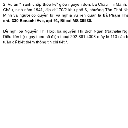
2. Vụ án "Tranh chấp thừa kế" giữa nguyên đơn: bà Châu Thị Mảnh,
Châu, sinh năm 1941, địa chỉ 70/2 khu phố 6, phường Tân Thới Nh
Minh và người có quyền lợi và nghĩa vụ liên quan là
bà Phạm Than
chỉ: 330 Benachi Ave, apt 91, Biloxi MS 39530.
Đề nghị bà Nguyễn Thị Hợp, bà nguyễn Thị Bích Ngân (Nathalie 
Diệu liên hệ ngay theo số điện thoại 202 861 4303 máy lẻ 113 các 
tuần để biết thêm thông tin chi tiết./.