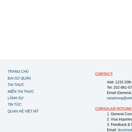
TRANG CHỦ
CONTACT
:
ĐẠI SỨ QUÁN
Add: 1233 20th
THỊ THỰC
Tel: 202-861-0
MIỄN THỊ THỰC
Email (General,
LÃNH SỰ
vanphong@vie
TIN TỨC
CONSULAR HOTLINE
QUAN HỆ VIỆT MỸ
1. General Con
2. Visa Inquiri
3. Feedback & 
Email:
dcconsu