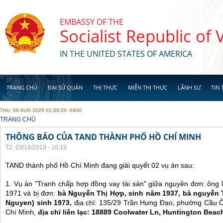
Skip to main content
EMBASSY OF THE
Socialist Republic of
IN THE UNITED STATES OF AMERICA
TRANG CHỦ
ĐẠI SỨ QUÁN
THỊ THỰC
MIỄN THỊ THỰC
LÃNH SỰ
TIN 
THU, 06 AUG 2026 01:06:20 -0400
YOU ARE HERE
TRANG CHỦ
THÔNG BÁO CỦA TAND THÀNH PHỐ HỒ CHÍ MINH
T2, 03/18/2019 - 10:19
TAND thành phố Hồ Chí Minh đang giải quyết 02 vụ án sau:
1. Vụ án "Tranh chấp hợp đồng vay tài sản" giữa nguyên đơn: ôn
1971 và bị đơn:
bà Nguyễn Thị Hợp, sinh năm 1937, bà nguyễn 
Nguyen) sinh 1973,
địa chỉ: 135/29 Trần Hưng Đạo, phường Cầu Ô
Chí Minh,
địa chỉ liên lạc: 18889 Coolwater Ln, Huntington Beac