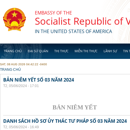
Skip to main content
EMBASSY OF THE
Socialist Republic of
IN THE UNITED STATES OF AMERICA
TRANG CHỦ
ĐẠI SỨ QUÁN
THỊ THỰC
MIỄN THỊ THỰC
LÃNH SỰ
TIN 
SAT, 08 AUG 2026 04:42:22 -0400
YOU ARE HERE
TRANG CHỦ
BẢN NIÊM YẾT SỐ 03 NĂM 2024
T2, 05/06/2024 - 17:01
BẢN NIÊM YẾT
DANH SÁCH HỒ SƠ ỦY THÁC TƯ PHÁP SỐ 03 NĂM 2024
T2, 05/06/2024 - 16:49