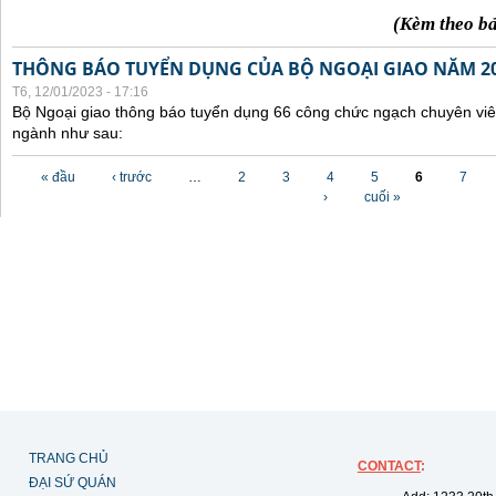
(Kèm theo b
THÔNG BÁO TUYỂN DỤNG CỦA BỘ NGOẠI GIAO NĂM 2
T6, 12/01/2023 - 17:16
Bộ Ngoại giao thông báo tuyển dụng 66 công chức ngạch chuyên viê
ngành như sau:
Các trang
« đầu
‹ trước
…
2
3
4
5
6
7
›
cuối »
TRANG CHỦ
CONTACT
:
ĐẠI SỨ QUÁN