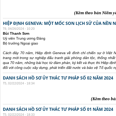
(Kèm theo bản Niêm y
HIỆP ĐỊNH GENEVA: MỘT MỐC SON LỊCH SỬ CỦA NỀN N
T6, 04/26/2024 - 10:20
Bùi Thanh Sơn
Uỷ viên Trung ương Đảng
Bộ trưởng Ngoại giao
Cách đây 70 năm, Hiệp định Geneva về đình chỉ chiến sự ở Việt 
trang mới trong sự nghiệp đấu tranh giải phóng dân tộc, thống nhất
qua 70 năm, những bài học từ đàm phán, ký kết và thực thi Hiệp địn
đối với công cuộc xây dựng, phát triển đất nước và bảo vệ Tổ quốc n
DANH SÁCH HỒ SƠ ỦY THÁC TƯ PHÁP SỐ 02 NĂM 2024
T5, 02/22/2024 - 18:34
(Kèm theo bả
DANH SÁCH HỒ SƠ ỦY THÁC TƯ PHÁP SỐ 01 NĂM 2024
T5, 02/22/2024 - 18:33