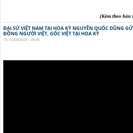
(Kèm theo bản 
ĐẠI SỨ VIỆT NAM TẠI HOA KỲ NGUYỄN QUỐC DŨNG GỬI
ĐỒNG NGƯỜI VIỆT, GỐC VIỆT TẠI HOA KỲ
T5, 02/08/2024 - 08:46