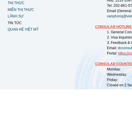
Add: 1233 20th
THỊ THỰC
Tel: 202-861-0
MIỄN THỊ THỰC
Email (General,
LÃNH SỰ
vanphong@vie
TIN TỨC
CONSULAR HOTLINE
QUAN HỆ VIỆT MỸ
1. General Con
2. Visa Inquiri
3. Feedback & 
Email:
dcconsu
Portal:
https://
co
CONSULAR COUNTER
Monday: 09:
Wednesday: 0
Friday: 09:
Closed on 2 Sep