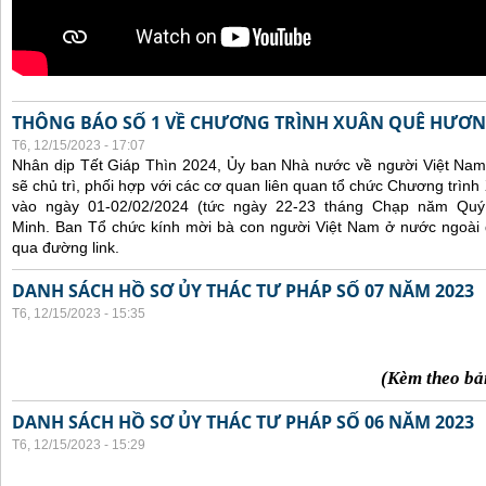
THÔNG BÁO SỐ 1 VỀ CHƯƠNG TRÌNH XUÂN QUÊ HƯƠN
T6, 12/15/2023 - 17:07
Nhân dịp Tết Giáp Thìn 2024, Ủy ban Nhà nước về người Việt Nam
sẽ chủ trì, phối hợp với các cơ quan liên quan tổ chức Chương trì
vào ngày 01-02/02/2024 (tức ngày 22-23 tháng Chạp năm Qu
Minh. Ban Tổ chức kính mời bà con người Việt Nam ở nước ngoài
qua đường link.
DANH SÁCH HỒ SƠ ỦY THÁC TƯ PHÁP SỐ 07 NĂM 2023
T6, 12/15/2023 - 15:35
(Kèm theo bả
DANH SÁCH HỒ SƠ ỦY THÁC TƯ PHÁP SỐ 06 NĂM 2023
T6, 12/15/2023 - 15:29