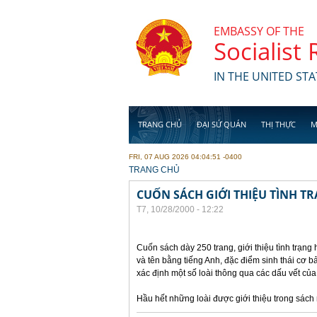
Skip to main content
EMBASSY OF THE
Socialist
IN THE UNITED STA
TRANG CHỦ
ĐẠI SỨ QUÁN
THỊ THỰC
M
FRI, 07 AUG 2026 04:04:51 -0400
YOU ARE HERE
TRANG CHỦ
CUỐN SÁCH GIỚI THIỆU TÌNH TR
T7, 10/28/2000 - 12:22
Cuốn sách dày 250 trang, giới thiệu tình trạng 
và tên bằng tiếng Anh, đặc điểm sinh thái cơ 
xác định một số loài thông qua các dấu vết củ
Hầu hết những loài được giới thiệu trong sách 