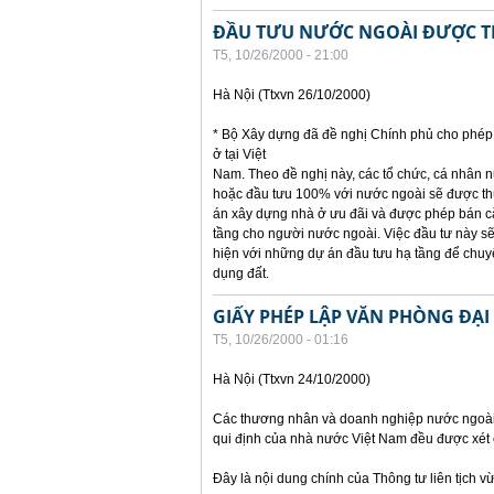
ĐẦU TƯU NƯỚC NGOÀI ĐƯỢC T
T5, 10/26/2000 - 21:00
Hà Nội (Ttxvn 26/10/2000)
* Bộ Xây dựng đã đề nghị Chính phủ cho phép
ở tại Việt
Nam. Theo đề nghị này, các tổ chức, cá nhân 
hoặc đầu tưu 100% với nước ngoài sẽ được thu
án xây dựng nhà ở ưu đãi và được phép bán c
tầng cho người nước ngoài. Việc đầu tư này s
hiện với những dự án đầu tưu hạ tầng để ch
dụng đất.
GIẤY PHÉP LẬP VĂN PHÒNG ĐẠI
T5, 10/26/2000 - 01:16
Hà Nội (Ttxvn 24/10/2000)
Các thương nhân và doanh nghiệp nước ngoài h
qui định của nhà nước Việt Nam đều được xét c
Đây là nội dung chính của Thông tư liên tịch 