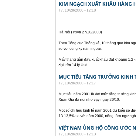
KIM NGẠCH XUẤT KHẨU HÀNG H
T7, 10/28/2000 - 12:18
Hà Nội (Ttxvn 27/10/2000)
Theo Tổng cục Thống kê, 10 tháng qua kim ngạ
so với cùng kỳ năm ngoái.
Mấy tháng gần đây, xuất khẩu đạt khoảng 1,2 -
đạt trên 14 tỷ Usd.
MỤC TIÊU TĂNG TRƯỞNG KINH T
T7, 10/28/2000 - 12:17
Mục tiêu năm 2001 là đạt mức tăng trưởng kin
Xuân Giá đã nói như vậy ngày 26/10.
Một số chỉ tiêu kinh tế năm 2001 dự kiến sẽ đượ
13-13,5% so với năm 2000, nông-lâm-ngư nghi
VIỆT NAM ỦNG HỘ CÔNG ƯỚC NĂ
T7, 10/28/2000 - 12:13