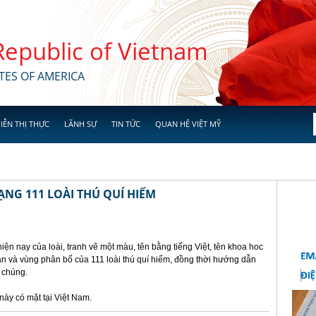
 Republic of Vietnam
TES OF AMERICA
IỄN THỊ THỰC
LÃNH SỰ
TIN TỨC
QUAN HỆ VIỆT MỸ
ẠNG 111 LOÀI THÚ QUÍ HIẾM
hiện nay của loài, tranh vẽ một màu, tên bằng tiếng Việt, tên khoa hoc
bản và vùng phân bố của 111 loài thú quí hiếm, đồng thời hướng dẫn
a chúng.
này có mặt tại Việt Nam.