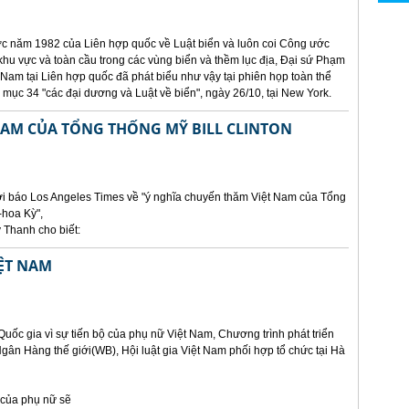
 năm 1982 của Liên hợp quốc về Luật biển và luôn coi Công ước
khu vực và toàn cầu trong các vùng biển và thềm lục địa, Đại sứ Phạm
 Nam tại Liên hợp quốc đã phát biểu như vậy tại phiên họp toàn thể
mục 34 "các đại dương và Luật về biển", ngày 26/10, tại New York.
NAM CỦA TỔNG THỐNG MỸ BILL CLINTON
hời báo Los Angeles Times về "ý nghĩa chuyến thăm Việt Nam của Tổng
-hoa Kỳ",
 Thanh cho biết:
IỆT NAM
Quốc gia vì sự tiến bộ của phụ nữ Việt Nam, Chương trình phát triển
n Hàng thế giới(WB), Hội luật gia Việt Nam phối hợp tổ chức tại Hà
ộ của phụ nữ sẽ