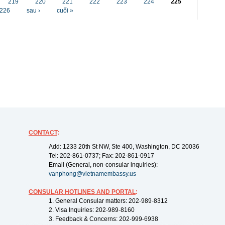
219
220
221
222
223
224
225
226
sau ›
cuối »
CONTACT
:
Add: 1233 20th St NW, Ste 400, Washington, DC 20036
Tel: 202-861-0737; Fax: 202-861-0917
Email (General, non-consular inquiries):
vanphong@vietnamembassy.us
CONSULAR HOTLINES AND PORTAL
:
1. General Consular matters: 202-989-8312
2. Visa Inquiries: 202-989-8160
3. Feedback & Concerns: 202-999-6938