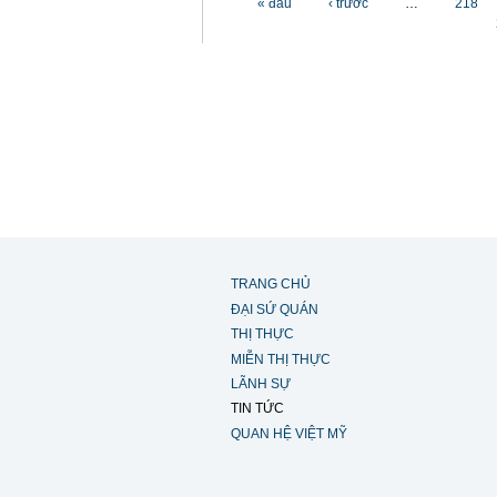
« đầu
‹ trước
…
218
TRANG CHỦ
ĐẠI SỨ QUÁN
THỊ THỰC
MIỄN THỊ THỰC
LÃNH SỰ
TIN TỨC
QUAN HỆ VIỆT MỸ