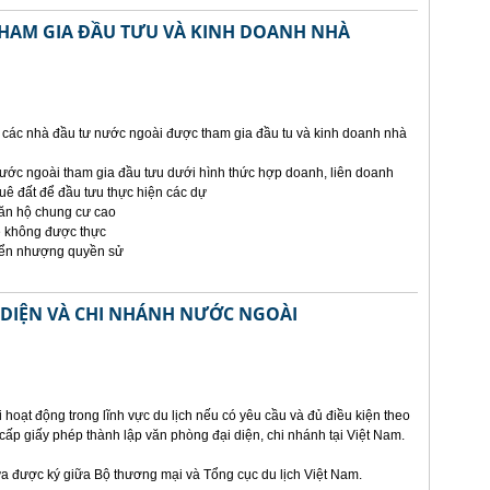
HAM GIA ĐẦU TƯU VÀ KINH DOANH NHÀ
 các nhà đầu tư nước ngoài được tham gia đầu tu và kinh doanh nhà
nước ngoài tham gia đầu tưu dưới hình thức hợp doanh, liên doanh
ê đất để đầu tưu thực hiện các dự
ăn hộ chung cư cao
ẽ không được thực
uyển nhượng quyền sử
 DIỆN VÀ CHI NHÁNH NƯỚC NGOÀI
oạt động trong lĩnh vực du lịch nếu có yêu cầu và đủ điều kiện theo
ấp giấy phép thành lập văn phòng đại diện, chi nhánh tại Việt Nam.
vừa được ký giữa Bộ thương mại và Tổng cục du lịch Việt Nam.