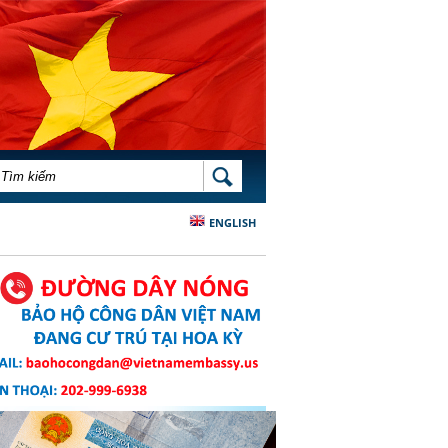
BIỂU MẪU TÌM KIẾM
TÌM KIẾM
ENGLISH