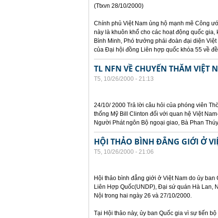
(Ttxvn 28/10/2000)
Chính phủ Việt Nam ủng hộ mạnh mẽ Công ước
này là khuôn khổ cho các hoạt động quốc gia, 
Bình Minh, Phó trưởng phái đoàn đại diện Việt
của Đại hội đồng Liên hợp quốc khóa 55 về đề 
TL NFN VỀ CHUYẾN THĂM VIỆT 
T5, 10/26/2000 - 21:13
24/10/ 2000 Trả lời câu hỏi của phóng viên T
thống Mỹ Bill Clinton đối với quan hệ Việt Nam
Người Phát ngôn Bộ ngoại giao, Bà Phan Thúy
HỘI THẢO BÌNH ĐẲNG GIỚI Ở V
T5, 10/26/2000 - 21:06
Hội thảo bình đẳng giới ở Việt Nam do ủy ban 
Liên Hợp Quốc(UNDP), Đại sứ quán Hà Lan, Ngâ
Nội trong hai ngày 26 và 27/10/2000.
Tại Hội thảo này, ủy ban Quốc gia vì sự tiến b