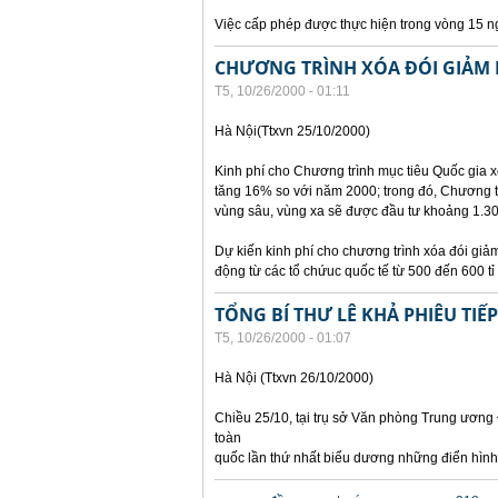
Việc cấp phép được thực hiện trong vòng 15 ng
CHƯƠNG TRÌNH XÓA ĐÓI GIẢM
T5, 10/26/2000 - 01:11
Hà Nội(Ttxvn 25/10/2000)
Kinh phí cho Chương trình mục tiêu Quốc gia 
tăng 16% so với năm 2000; trong đó, Chương trì
vùng sâu, vùng xa sẽ được đầu tư khoảng 1.30
Dự kiến kinh phí cho chương trình xóa đói gi
động từ các tổ chứuc quốc tế từ 500 đến 600 tỉ
TỔNG BÍ THƯ LÊ KHẢ PHIÊU TIẾ
T5, 10/26/2000 - 01:07
Hà Nội (Ttxvn 26/10/2000)
Chiều 25/10, tại trụ sở Văn phòng Trung ương 
toàn
quốc lần thứ nhất biểu dương những điển hình
Các trang