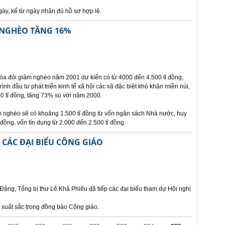
ày, kể từ ngày nhận đủ hồ sơ hợp lệ.
 NGHÈO TĂNG 16%
xóa đói giảm nghèo năm 2001 dự kiến có từ 4000 đến 4.500 tỉ đồng,
nh đầu tư phát triển kinh tế xã hội các xã đặc biệt khó khăn miền núi,
0 tỉ đồng, tăng 73% so với năm 2000.
ảm nghèo sẽ có khoảng 1.500 tỉ đồng từ vốn ngân sách Nhà nước, huy
 đồng, vốn tín dụng từ 2.000 đến 2.500 tỉ đồng.
P CÁC ĐẠI BIỂU CÔNG GIÁO
Đảng, Tổng bí thư Lê Khả Phiêu đã tiếp các đại biểu tham dự Hội nghị
 xuất sắc trong đồng bào Công giáo.