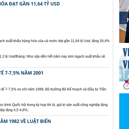
ÓA ĐẠT GẦN 11,64 TỶ USD
ch xuất khẩu hàng hóa của cả nước đạt gần 11,64 tỷ Usd, tăng 26,4%
1,3 tỷ Usd/tháng. Như vậy đến hết năm nay, kim ngạch xuất khẩu sẽ
Ế 7-7,5% NĂM 2001
h tế 7-7,5% so với năm 1999, Bộ trưởng Bộ Kế hoạch và Đầu tư Trần
c trình Quốc hội trong kỳ họp tới là: giá trị sản xuất công nghiệp tăng
ệp tăng 4,5-4,8%,
M 1982 VỀ LUẬT BIỂN