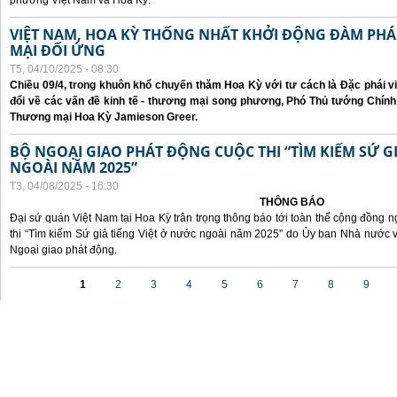
phương Việt Nam và Hoa Kỳ.
VIỆT NAM, HOA KỲ THỐNG NHẤT KHỞI ĐỘNG ĐÀM P
MẠI ĐỐI ỨNG
T5, 04/10/2025 - 08:30
Chiều 09/4, trong khuôn khổ chuyến thăm Hoa Kỳ với tư cách là Đặc phái v
đổi về các vấn đề kinh tế - thương mại song phương, Phó Thủ tướng Chín
Thương mại Hoa Kỳ Jamieson Greer.
BỘ NGOẠI GIAO PHÁT ĐỘNG CUỘC THI “TÌM KIẾM SỨ GI
NGOÀI NĂM 2025”
T3, 04/08/2025 - 16:30
THÔNG BÁO
Đại sứ quán Việt Nam tại Hoa Kỳ trân trọng thông báo tới toàn thể cộng đồng n
thi “Tìm kiếm Sứ giả tiếng Việt ở nước ngoài năm 2025” do Ủy ban Nhà nước 
Ngoại giao phát động.
Các trang
1
2
3
4
5
6
7
8
9