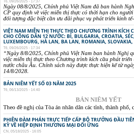
T6, 09/26/2025 - 17:37
Ngày 08/8/2025, Chính phủ Việt Nam đã ban hành Ngh
CP quy định về việc miễn thị thực có thời hạn cho ngườ
đối tượng đặc biệt cần ưu đãi phục vụ phát triển kinh tế-
VIỆT NAM MIỄN THỊ THỰC THEO CHƯƠNG TRÌNH KÍCH C
CHO CÔNG DÂN 12 NƯỚC: BỈ, BULGARIA, CROATIA, SÉ
LUXEMBOURG, HÀ LAN, BA LAN, ROMANIA, SLOVAKIA, 
T6, 09/26/2025 - 17:34
“Ngày 8/8/2025, Chính phủ Việt Nam ban hành Nghị q
việc miễn thị thực theo Chương trình kích cầu phát triể
nước châu Âu. Chính sách này được thực hiện kể từ ngà
14/8/2028.
BẢN NIÊM YẾT SỐ 03 NĂM 2025
T6, 06/13/2025 - 14:40
BẢN NIÊM YẾT
Theo đề nghị của Tòa án nhân dân các tỉnh, thành phố, c
PHIÊN ĐÀM PHÁN TRỰC TIẾP CẤP BỘ TRƯỞNG ĐẦU TIÊN
KỲ VỀ HIỆP ĐỊNH THƯƠNG MẠI ĐỐI ỨNG
CN, 05/18/2025 - 16:05