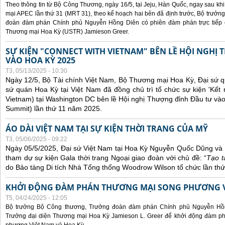
Theo thông tin từ Bộ Công Thương, ngày 16/5, tại Jeju, Hàn Quốc, ngay sau kh
mại APEC lần thứ 31 (MRT 31), theo kế hoạch hai bên đã định trước, Bộ trưở
đoàn đàm phán Chính phủ Nguyễn Hồng Diên có phiên đàm phán trực tiếp 
Thương mại Hoa Kỳ (USTR) Jamieson Greer.
SỰ KIỆN "CONNECT WITH VIETNAM" BÊN LỀ HỘI NGHỊ
VÀO HOA KỲ 2025
T3, 05/13/2025 - 10:30
Ngày 12/5, Bộ Tài chính Việt Nam, Bộ Thương mại Hoa Kỳ, Đại sứ q
sứ quán Hoa Kỳ tại Việt Nam đã đồng chủ trì tổ chức sự kiện 'Kết 
Vietnam) tại Washington DC bên lề Hội nghị Thượng đỉnh Đầu tư và
Summit) lần thứ 11 năm 2025.
ÁO DÀI VIỆT NAM TẠI SỰ KIỆN THỜI TRANG CỦA MỸ
T3, 05/06/2025 - 09:22
Ngày 05/5/2025, Đại sứ Việt Nam tại Hoa Kỳ Nguyễn Quốc Dũng và 
tham dự sự kiện Gala thời trang Ngoại giao đoàn với chủ đề: “
Tạo t
do Bảo tàng Di tích Nhà Tổng thống Woodrow Wilson tổ chức lần thứ
KHỞI ĐỘNG ĐÀM PHÁN THƯƠNG MẠI SONG PHƯƠNG VI
T5, 04/24/2025 - 12:05
Bộ trưởng Bộ Công thương, Trưởng đoàn đàm phán Chính phủ Nguyễn Hồn
Trưởng đại diện Thương mại Hoa Kỳ Jamieson L. Greer để khởi động đàm phá