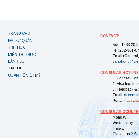
TRANG CHỦ
CONTACT
:
ĐẠI SỨ QUÁN
Add: 1233 20th
THỊ THỰC
Tel: 202-861-0
MIỄN THỊ THỰC
Email (General,
LÃNH SỰ
vanphong@vie
TIN TỨC
CONSULAR HOTLINE
QUAN HỆ VIỆT MỸ
1. General Con
2. Visa Inquiri
3. Feedback & 
Email:
dcconsu
Portal:
https://
co
CONSULAR COUNTER
Monday: 09:
Wednesday: 0
Friday: 09:
Closed on 2 Sep