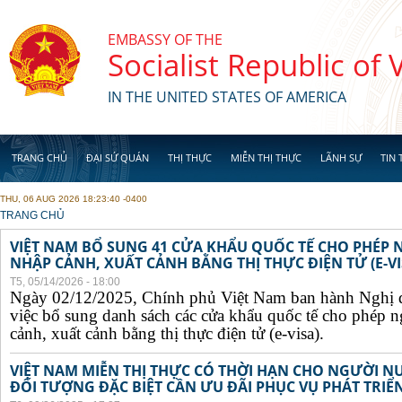
Skip to main content
EMBASSY OF THE
Socialist Republic of
IN THE UNITED STATES OF AMERICA
TRANG CHỦ
ĐẠI SỨ QUÁN
THỊ THỰC
MIỄN THỊ THỰC
LÃNH SỰ
TIN 
THU, 06 AUG 2026 18:23:40 -0400
YOU ARE HERE
TRANG CHỦ
VIỆT NAM BỔ SUNG 41 CỬA KHẨU QUỐC TẾ CHO PHÉP
NHẬP CẢNH, XUẤT CẢNH BẰNG THỊ THỰC ĐIỆN TỬ (E-VI
T5, 05/14/2026 - 18:00
Ngày 02/12/2025, Chính phủ Việt Nam ban hành Nghị 
việc bổ sung danh sách các cửa khẩu quốc tế cho phép 
cảnh, xuất cảnh bằng thị thực điện tử (e-visa).
VIỆT NAM MIỄN THỊ THỰC CÓ THỜI HẠN CHO NGƯỜI N
ĐỐI TƯỢNG ĐẶC BIỆT CẦN ƯU ĐÃI PHỤC VỤ PHÁT TRIỂN 